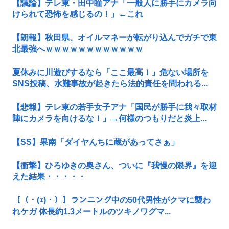
【議論】テレ東・田中瞳アナ「一般人に勝手にカメラ向
けられて恐怖を感じるの！」←これ
【朗報】秋田県、オイルマネーが転がり込んでガチで東
北最強へｗｗｗｗｗｗｗｗｗｗｗｗ
夏休みに川遊びするなら「ここ最高！」危ない場所を
SNS投稿、水難事故が起きたら法的責任を問われる...
【悲報】テレ東の若手女子アナ「国民が勝手に我々取材
陣にカメラを向けるな！」→何様のつもりだと炎上...
【SS】果南「ダイヤんちに蔵があってさぁ」
【衝撃】ひろゆきの奥さん、ついに『我慢の限界』を迎
えた結果・・・・・
【（・(ｪ)・）】ランニング中の50代男性がクマに襲わ
れケガ 体長約1.3メートルのツキノワグマ...