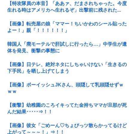
【特攻隊員の本音】「ああァ、だまされちゃった。今度
生れる時はアメリカへ生れるぞ」出撃前に残された...
【画像】転売屋の娘「ママー！ちいかわのシール貼った
よー！」親「！！！！！！」
韓国人「廃モーテルで肝試しに行ったら…」中学生が遺
体を発見、衝撃の事態に
【画像】日テレ、絶対ネタにしちゃいけない「生きるの
下手民」を晒し上げてしまう
【画像】ボーイッシュJKさん、頭隠して乳頭隠せずｗ
ｗｗ
【衝撃】幼稚園のころイキってた金持ちママが旦那が死
んだ結果･････⇒！！
【画像】彼女「ごめーん♡ちょびっツ散らかってるけど
上がって～～～！」⇒！！