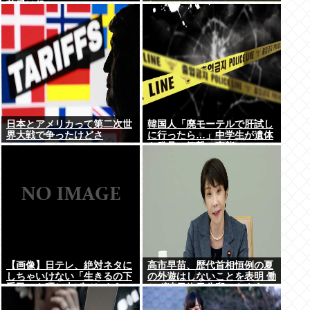
荷受け役か
ないのか？
日本とアメリカって第二次世
韓国人「廃モーテルで肝試し
界大戦で争ったけどさ
に行ったら…」中学生が遺体
を発見、衝撃の事態に
【画像】日テレ、絶対ネタに
高市早苗、歴代首相恒例の夏
しちゃいけない「生きるの下
の外遊はしないことを表明 働
手民」を晒し上げてしまう
かず連日終日公邸のもよう