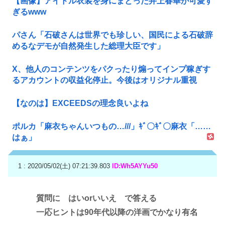
【画像】アイドル衣装を身にまとった井上春華が可愛す
ぎるwww
パさん「石破さんは世界でも珍しい、国民による石破辞
めるなデモが自然発生した総理大臣です」
X、他人のコンテンツをパクったり煽ってインプ稼ぎす
るアカウントの収益化停止。今後はオリジナル重視
【なのは】EXCEEDSの理念良いよね
ポルカ「麻衣ちゃんいつもの…///」ｷﾞ〇ｷﾞ〇麻衣「……
はぁ」
1 : 2020/05/02(土) 07:21:39.803
ID:Wh5AYYu50
質問に はいorいいえ で答える
一応ヒントは90年代以降の洋画でかなり有名