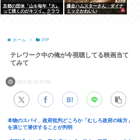
京都の団体「山を毎年『大』
爆走ハムスターさん ダイナ
って焼くのがキツイ。クラウ
ミックかわいい
ドファンディングで支援して
ください」
ホーム
VIP
テレワーク中の俺が今視聴してる映画当て
てみて
2020.05.02 07:59
本物のスパイ、政府批判どころか「むしろ政府の味方」
を演じて潜伏することが判明