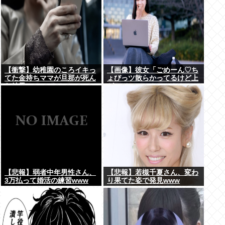
【衝撃】幼稚園のころイキっ
【画像】彼女「ごめーん♡ち
てた金持ちママが旦那が死ん
ょびっツ散らかってるけど上
だ結果･････⇒！！
がって～～～！」⇒！！
【悲報】弱者中年男性さん、
【悲報】若槻千夏さん、変わ
3万払って婚活の練習www
り果てた姿で発見www