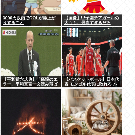
3000円以内でQOLが爆上が
【画像】甲子園チアガールの
りすること
太もも、最高すぎるだろ
www
【平和祈念式典】「痛恨のエ
【バスケットボール】日本代
ラー」平和宣言一文読み飛ば
表 モンゴル代表に敗れる バ
し…長崎市長「つい熱くなっ
スケ男子
て」NPT義務履行求める重要
一文