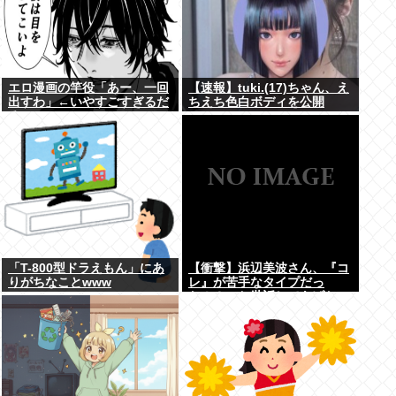
エロ漫画の竿役「あー、一回
【速報】tuki.(17)ちゃん、え
出すわ」←いやすごすぎるだ
ちえち色白ボディを公開
ろwww
www
「T-800型ドラえもん」にあ
【衝撃】浜辺美波さん、『コ
りがちなことwww
レ』が苦手なタイプだっ
た！？←お世話してあげたい
弱男が大量沸きしてしまうw
w w w w w w w w