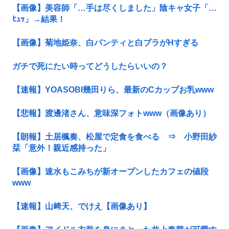
【画像】美容師「…手は尽くしました」陰キャ女子「…
ﾋｭｯ」→結果！
【画像】菊地姫奈、白パンティと白ブラがHすぎる
ガチで死にたい時ってどうしたらいいの？
【速報】YOASOBI幾田りら、最新のCカップお乳www
【悲報】渡邊渚さん、意味深フォトwww（画像あり）
【朗報】土居楓奏、松屋で定食を食べる ⇒ 小野田紗
栞「意外！親近感持った」
【画像】速水もこみちが新オープンしたカフェの値段
www
【速報】山﨑天、でけえ【画像あり】