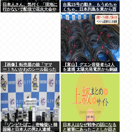
日本人さん、気付く 「現地に
台風15号の動き、もうめちゃ
行かないで配信で花火大会や
くちゃ。日本列島を東から西
フジロックを楽しめばいいん
に横断
だ」
【画像】転売屋の娘「ママ
【富山】グエン容疑者ら2人
ー！ちいかわのシール貼った
を逮捕 太陽光発電所から銅線
よー！」親「！！！！！！」
ケーブルを盗む
「ゾンビたばこ」密輸疑い 韓
日本人はなぜ戦争の話になる
国籍と日本人の男2人逮捕、
と被害にあったことしか話さ