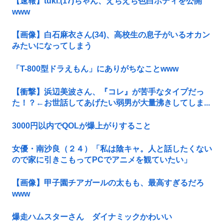
【速報】tuki.(17)ちゃん、えちえち色白ボディを公開
www
【画像】白石麻衣さん(34)、高校生の息子がいるオカン
みたいになってしまう
「T-800型ドラえもん」にありがちなことwww
【衝撃】浜辺美波さん、『コレ』が苦手なタイプだっ
た！？←お世話してあげたい弱男が大量沸きしてしま...
3000円以内でQOLが爆上がりすること
女優・南沙良（２４）「私は陰キャ。人と話したくない
ので家に引きこもってPCでアニメを観ていたい」
【画像】甲子園チアガールの太もも、最高すぎるだろ
www
爆走ハムスターさん ダイナミックかわいい