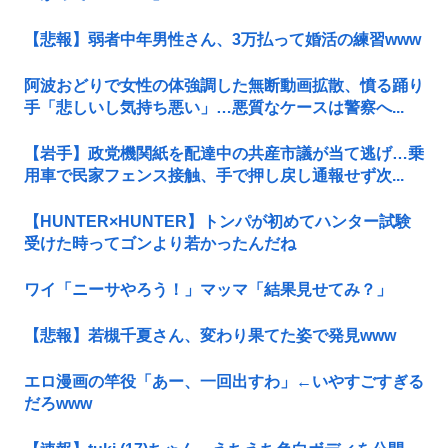
【悲報】弱者中年男性さん、3万払って婚活の練習www
阿波おどりで女性の体強調した無断動画拡散、憤る踊り
手「悲しいし気持ち悪い」…悪質なケースは警察へ...
【岩手】政党機関紙を配達中の共産市議が当て逃げ…乗
用車で民家フェンス接触、手で押し戻し通報せず次...
【HUNTER×HUNTER】トンパが初めてハンター試験
受けた時ってゴンより若かったんだね
ワイ「ニーサやろう！」マッマ「結果見せてみ？」
【悲報】若槻千夏さん、変わり果てた姿で発見www
エロ漫画の竿役「あー、一回出すわ」←いやすごすぎる
だろwww