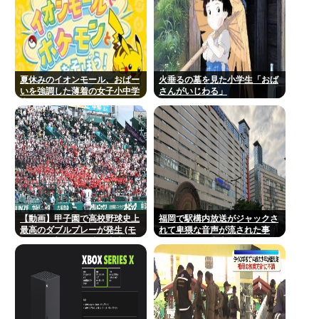
夏休みのイオンモール、おぱー
火垂るの墓を見た小学生「おば
いを強調した薄着の女子小中学
さんがいじわる」
生だらけ。あれ恥ずかしくない
の？
【動画】甲子園で高校野球史上
福岡で駅構内放送がジャックさ
最高のダブルプレーが発生 (モ
れて卑猥な音声が流された事
メンらの想像の25倍は史上最
件、やはり元音声は動ありの動
高)これもうプロ野球超えてる
画だった
だろ…