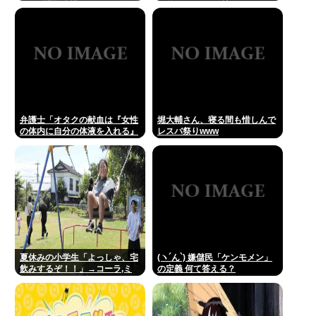
んに衝突し意識不明にさせてし
種差別ガー」で反撃
まう
弁護士「オタクの献血は『女性
堀大輔さん、寝る間も惜しんで
の体内に自分の体液を入れる』
レスバ祭りwww
のが目的。場合によっては不同
意性交罪に当たる」
夏休みの小学生「よっしゃ、宅
(ヽ´ん`) 嫌儲民「ケンモメン」
飲みするぞ！！」→コーラ,ミ
の定義 何て答える？
ロ,カルピス！www