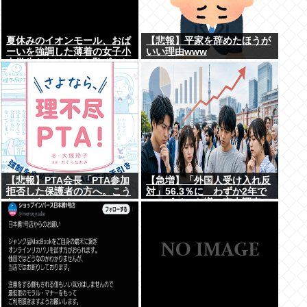
夏休みのイオンモール、おぱ
【悲報】平家を辞めたほうが
ーいを強調した薄着の女子小
いい理由www
中学生だらけ。あれ恥ずかし
くないの？
【悲報】PTA会長「PTA参加
【急増】「外国人受け入れ反
拒否した保護者の方へ。こう
対」56.3％に わずか2年で
なってもいい？」
20.7ポイント増、東大調査
「若い世代ほど増加」