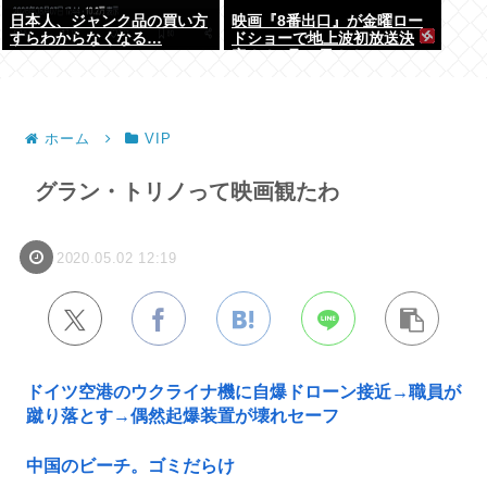
日本人、ジャンク品の買い方
映画『8番出口』が金曜ロー
すらわからなくなる…
ドショーで地上波初放送決
定！！8月28日！！
ホーム
VIP
グラン・トリノって映画観たわ
2020.05.02 12:19
ドイツ空港のウクライナ機に自爆ドローン接近→職員が
蹴り落とす→偶然起爆装置が壊れセーフ
中国のビーチ。ゴミだらけ