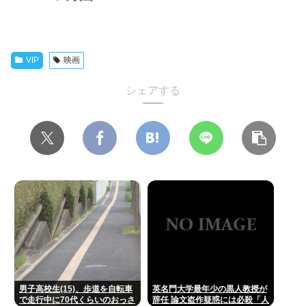
VIP
映画
シェアする
男子高校生(15)、歩道を自転車
英名門大学最年少の黒人教授が
で走行中に70代くらいのおっさ
辞任 論文盗作疑惑には必殺「人