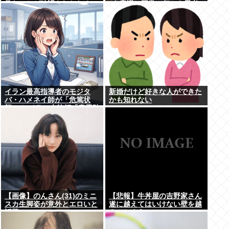
常なことが確認されおわる
が､意識は正常で何かを思考
していると判明
イラン最高指導者のモジタ
新婚だけど好きな人ができた
バ・ハメネイ師が「危篤状
かも知れない
態」？ イラン大統領「意思疎
通はかなり難しい」
【画像】のんさん(31)のミニ
【悲報】牛丼屋の吉野家さん
スカ生脚姿が意外とエロいと
遂に越えてはいけない壁を越
話題
えてしまう…