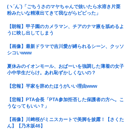
(ヽ´ん`)「ごちうさのマヤちゃんで抜いたら水溶き片栗
粉みたいな精液出てきて我ながらビビった」
【朗報】甲子園のカメラマン、チアのナマ腋を舐めるよ
うに映し出してしまう
【画像】最新ドラマで吉川愛が縛られるシーン、クッソ
シコいwww
夏休みのイオンモール、おぱーいを強調した薄着の女子
小中学生だらけ。あれ恥ずかしくないの？
【悲報】平家を辞めたほうがいい理由www
【悲報】PTA会長「PTA参加拒否した保護者の方へ。こ
うなってもいい？」
【画像】川﨑桜がミニスカートで美脚を披露！【さくた
ん】【乃木坂46】