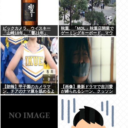
ビックカメラ、ウイスキー
秋葉、「MDL」秋葉店開業で
「山崎18年」「響21年」
ゲーミングキーボード、マウ
を”6万7100円”で抽選販売
ス、先着1000名無料配布で行
列。まだいけるぞ急げ!!
【朗報】甲子園のカメラマ
【画像】最新ドラマで吉川愛
ン、チアのナマ腋を舐めるよ
が縛られるシーン、クッソシ
うに映し出してしまう
コいwww