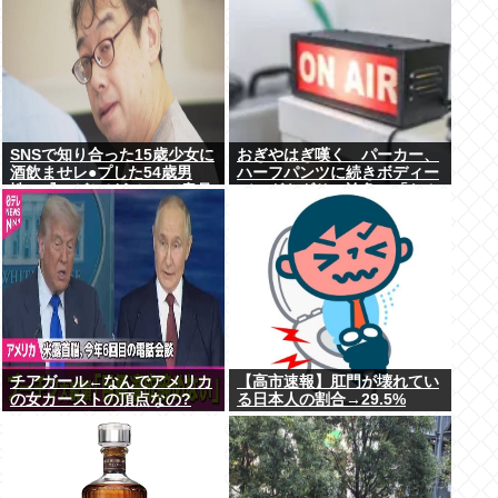
SNSで知り合った15歳少女に
おぎやはぎ嘆く パーカー、
酒飲ませレ●プした54歳男
ハーフパンツに続きボディー
性、『ハゲかどうか』で意見
バッグもダサい論争に「なん
が真っ二つに分かれる
でおじさんだけ言われる
の？」
チアガール←なんでアメリカ
【高市速報】肛門が壊れてい
の女カーストの頂点なの?
る日本人の割合→29.5%