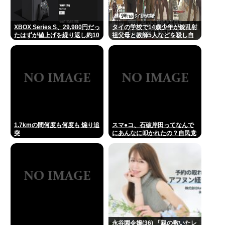
XBOX Series S、29,980円だっ
タイの学校で14歳少年が銃乱射
たはずが値上げを繰り返し約10
祖父母と教師5人などを殺し自
万円弱
殺
1.7kmの間何度も何度も 煽り追
スマ●コ、石破岸田ってなんで
突
にあんなに叩かれたの？自民党
の政治家だし普通に保守じゃん
永谷園令嬢(36) 「親の敷いたレ