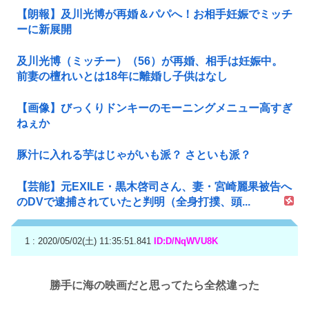
【朗報】及川光博が再婚＆パパへ！お相手妊娠でミッチ
ーに新展開
及川光博（ミッチー）（56）が再婚、相手は妊娠中。
前妻の檀れいとは18年に離婚し子供はなし
【画像】びっくりドンキーのモーニングメニュー高すぎ
ねぇか
豚汁に入れる芋はじゃがいも派？ さといも派？
【芸能】元EXILE・黒木啓司さん、妻・宮崎麗果被告へ
のDVで逮捕されていたと判明（全身打撲、頭...
1 : 2020/05/02(土) 11:35:51.841
ID:D/NqWVU8K
勝手に海の映画だと思ってたら全然違った