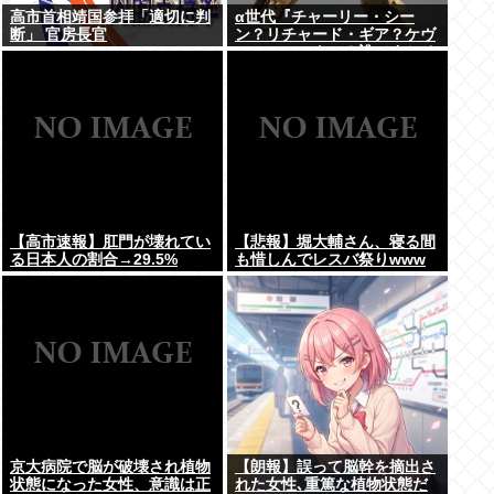
高市首相靖国参拝「適切に判
α世代『チャーリー・シー
断」 官房長官
ン？リチャード・ギア？ケヴ
ィン・コスナー？誰ですかそ
れ？？』何故なのか
【高市速報】肛門が壊れてい
【悲報】堀大輔さん、寝る間
る日本人の割合→29.5%
も惜しんでレスバ祭りwww
京大病院で脳が破壊され植物
【朗報】誤って脳幹を摘出さ
状態になった女性、意識は正
れた女性､重篤な植物状態だ