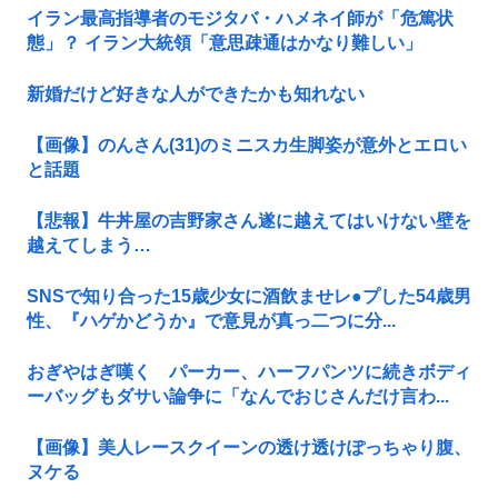
イラン最高指導者のモジタバ・ハメネイ師が「危篤状
態」？ イラン大統領「意思疎通はかなり難しい」
新婚だけど好きな人ができたかも知れない
【画像】のんさん(31)のミニスカ生脚姿が意外とエロい
と話題
【悲報】牛丼屋の吉野家さん遂に越えてはいけない壁を
越えてしまう…
SNSで知り合った15歳少女に酒飲ませレ●プした54歳男
性、『ハゲかどうか』で意見が真っ二つに分...
おぎやはぎ嘆く パーカー、ハーフパンツに続きボディ
ーバッグもダサい論争に「なんでおじさんだけ言わ...
【画像】美人レースクイーンの透け透けぽっちゃり腹、
ヌケる