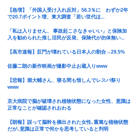
【急増】「外国人受け入れ反対」56.3％に わずか2年
で20.7ポイント増、東大調査「若い世代ほ...
「私は入りません、 事故起こさなきゃいい」と保険加
入を勧められた推し活民が反発、保険代が勿体無い...
【高市速報】肛門が壊れている日本人の割合→29.5%
佐藤二朗の新作映画が撮影中止お蔵入りwww
【悲報】堀大輔さん、寝る間も惜しんでレスバ祭り
www
京大病院で脳が破壊され植物状態になった女性、意識は
正常なことが確認されおわる
【朗報】誤って脳幹を摘出された女性､重篤な植物状態
だが､意識は正常で何かを思考していると判明