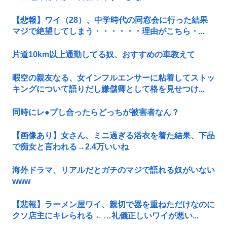
【悲報】ワイ（28）、中学時代の同窓会に行った結果
マジで絶望してしまう・・・・・・理由がこちら・...
片道10km以上通勤してる奴、おすすめの車教えて
暇空の親友なる、女インフルエンサーに粘着してストッ
キングについて語りだし嫌儲卿として格を見せつけ...
同時にレ●プし合ったらどっちが被害者なん？
【画像あり】女さん、ミニ過ぎる浴衣を着た結果、下品
で痴女と言われる→2.4万いいね
海外ドラマ、リアルだとガチのマジで語れる奴がいない
www
【悲報】ラーメン屋ワイ、親切で器を重ねただけなのに
クソ店主にキレられる ←…礼儀正しいワイが悪い...