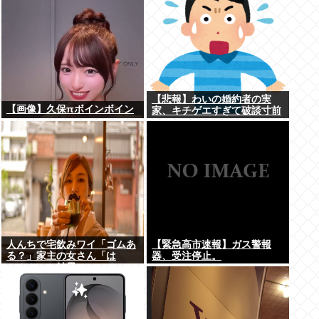
【悲報】わいの婚約者の実
【画像】久保πボインボイン
家、キチゲエすぎて破談寸前
人んちで宅飲みワイ「ゴムあ
【緊急高市速報】ガス警報
る？」家主の女さん「は
器、受注停止。
ぁ？！」⇒結果www