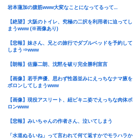
岩本蓮加の腹筋www大変なことになってるって...
【絶望】大阪のトイレ、究極の二択を利用者に迫ってし
まうwww (※画像あり)
【悲報】妹さん、兄との旅行でダブルベッドを予約して
しまう⇒www
【朗報】佐藤二朗、沈黙を破り完全勝利宣言
【画像】若手声優、思わず性器並みにえっちなナマ腋を
ボロンしてしまうwww
【画像】現役アスリート、紐ビキニ姿でえっちな肉体ボ
ロンwww
【悲報】みいちゃんの作者さん、泣いてしまう
「水道ぬるいね」って言われて何て返すかでモラハラか