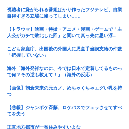
視聴者に嫌がられる番組ばかり作ったフジテレビ、自業
自得すぎる立場に陥ってしまい……
【トラウマ】映画・特撮・アニメ・漫画・ゲームで「主
人公がガチで敗北した回」と聞いて真っ先に思い浮...
こども家庭庁、出国後の外国人に児童手当誤支給の件数
「把握していない」
海外「海外発祥なのに、今では日本で定着してるものっ
て何？その逆も教えて！」（海外の反応）
【画像】朝倉未来の元カノ、めちゃくちゃエグい乳を持
つ
【悲報】ジャンポケ斉藤、ロケバスでフェラさせてすべ
てを失う
正直地方都市が一番住みやすいよな