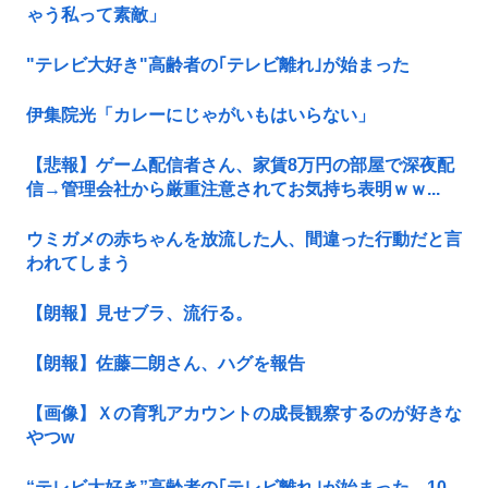
ゃう私って素敵」
"テレビ大好き"高齢者の｢テレビ離れ｣が始まった
伊集院光「カレーにじゃがいもはいらない」
【悲報】ゲーム配信者さん、家賃8万円の部屋で深夜配
信→管理会社から厳重注意されてお気持ち表明ｗｗ...
ウミガメの赤ちゃんを放流した人、間違った行動だと言
われてしまう
【朗報】見せブラ、流行る。
【朗報】佐藤二朗さん、ハグを報告
【画像】Ｘの育乳アカウントの成長観察するのが好きな
やつw
“テレビ大好き”高齢者の｢テレビ離れ｣が始まった…10