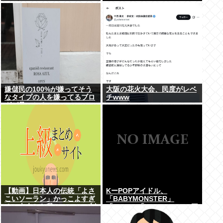
嫌儲民の100%が嫌ってそう
大阪の花火大会、民度がレベ
なタイプの人を嫌ってるブロ
チwww
グが見つかる
【動画】日本人の伝統「よさ
KーPOPアイドル、
こいソーラン」かっこよすぎ
「BABYMONSTER」
る。古来から我々のDNAに刻
「ILLIT」「RESCENE」の三
まれた踊り
国志時代に突入！