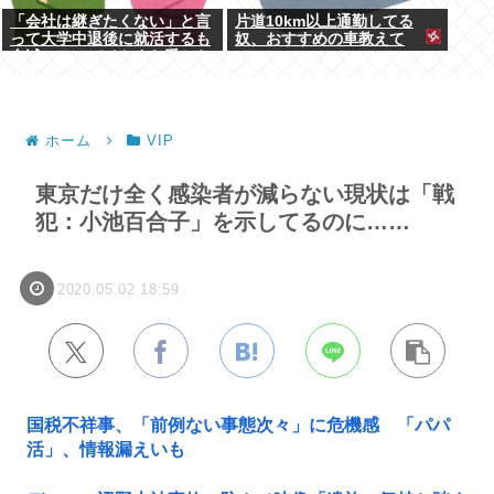
「会社は継ぎたくない」と言
片道10km以上通勤してる
って大学中退後に就活するも
奴、おすすめの車教えて
全滅。アルバイトすら受から
ない元彼
ホーム
VIP
東京だけ全く感染者が減らない現状は「戦
犯：小池百合子」を示してるのに……
2020.05.02 18:59
国税不祥事、「前例ない事態次々」に危機感 「パパ
活」、情報漏えいも