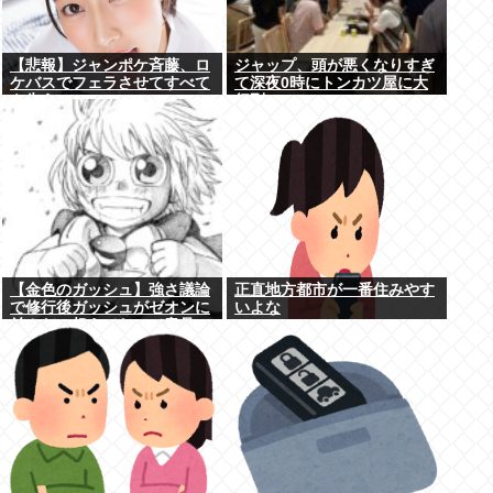
【悲報】ジャンポケ斉藤、ロ
ジャップ、頭が悪くなりすぎ
ケバスでフェラさせてすべて
て深夜0時にトンカツ屋に大
を失う
行列…
【金色のガッシュ】強さ議論
正直地方都市が一番住みやす
で修行後ガッシュがゼオンに
いよな
並んだ、超えてたって意見に
納得いかないんだけど