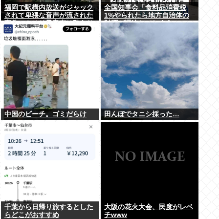
福岡で駅構内放送がジャック
全国知事会「食料品消費税
されて卑猥な音声が流された
1%やられたら地方自治体の
事件、やはり元音声は動あり
財源が逼迫してしまう 」…こ
の動画だった
の流れ地方税増税するしかな
いよ、もう
中国のビーチ。ゴミだらけ
田んぼでタニシ採った…
千葉から日帰り旅するとした
大阪の花火大会、民度がレベ
らどこがおすすめ
チwww