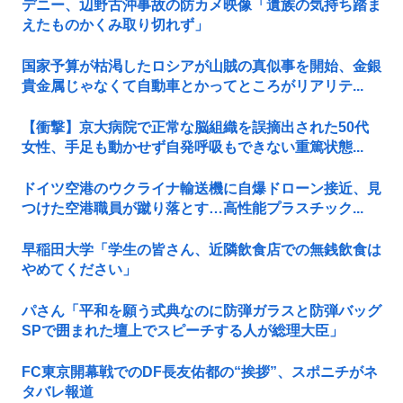
デニー、辺野古沖事故の防カメ映像「遺族の気持ち踏ま
えたものかくみ取り切れず」
国家予算が枯渇したロシアが山賊の真似事を開始、金銀
貴金属じゃなくて自動車とかってところがリアリテ...
【衝撃】京大病院で正常な脳組織を誤摘出された50代
女性、手足も動かせず自発呼吸もできない重篤状態...
ドイツ空港のウクライナ輸送機に自爆ドローン接近、見
つけた空港職員が蹴り落とす…高性能プラスチック...
早稲田大学「学生の皆さん、近隣飲食店での無銭飲食は
やめてください」
パさん「平和を願う式典なのに防弾ガラスと防弾バッグ
SPで囲まれた壇上でスピーチする人が総理大臣」
FC東京開幕戦でのDF長友佑都の“挨拶”、スポニチがネ
タバレ報道