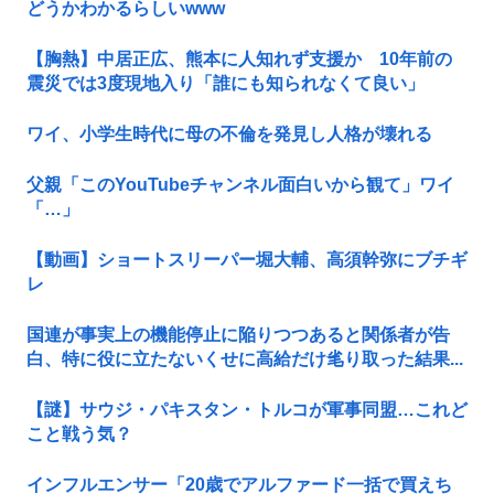
どうかわかるらしいwww
【胸熱】中居正広、熊本に人知れず支援か 10年前の
震災では3度現地入り「誰にも知られなくて良い」
ワイ、小学生時代に母の不倫を発見し人格が壊れる
父親「このYouTubeチャンネル面白いから観て」ワイ
「…」
【動画】ショートスリーパー堀大輔、高須幹弥にブチギ
レ
国連が事実上の機能停止に陥りつつあると関係者が告
白、特に役に立たないくせに高給だけ毟り取った結果...
【謎】サウジ・パキスタン・トルコが軍事同盟…これど
こと戦う気？
インフルエンサー「20歳でアルファード一括で買えち