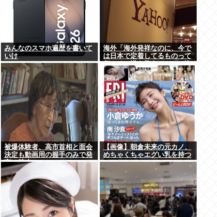
みんなのスマホ遍歴を書いて
海外「海外発祥なのに、今で
いけ
は日本で定着してるものって
何？その逆も教えて！」（海
外の反応）
被爆体験者、高市首相と面会
【画像】朝倉未来の元カノ、
決定も動画用の握手のみで発
めちゃくちゃエグい乳を持つ
言は禁止www