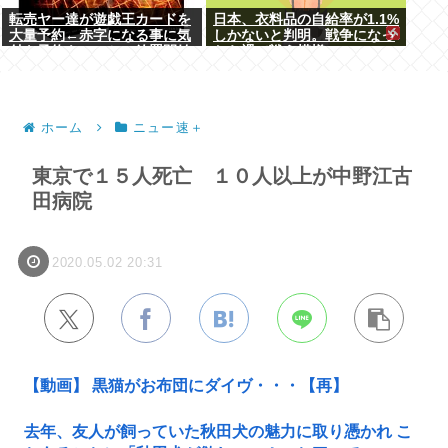
転売ヤー達が遊戯王カードを
日本、衣料品の自給率が1.1%
大量予約←赤字になる事に気
しかないと判明。戦争になっ
付き予約キャンセル放置開始
たら裸で戦う模様www
ホーム
ニュー速＋
東京で１５人死亡 １０人以上が中野江古
田病院
2020.05.02 20:31
【動画】 黒猫がお布団にダイヴ・・・【再】
去年、友人が飼っていた秋田犬の魅力に取り憑かれ こ