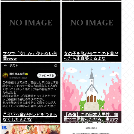
こちら。
マジで「女しか」使わない言
女の子を脱がせてこの下着だ
葉www
ったら正直萎えるよな
こういう輩がテレビをつまら
【画像】この日本人男性、前
なくしたんだな
世で世界救っただろ。妻のウ
クライナ女性が可愛すぎる件