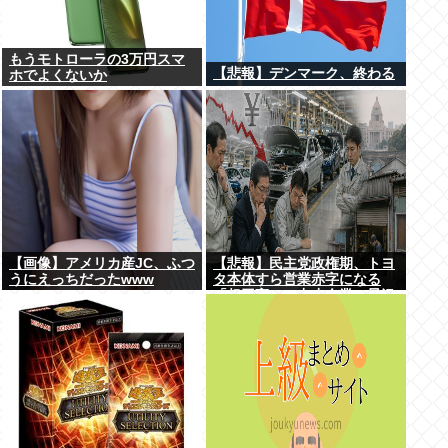
もうモトローラの3万円スマ
【悲報】デンマーク、終わる
ホでよくないか
【画像】アメリカ産JC、ふつ
【悲報】民主党政権期、トヨ
うにえっちだったwww
タ本体すら営業赤字になる
「超円高」…中小企業の景況
も厳しい水準だった←これエ
グいよな