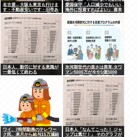
名古屋←大阪も東京も行けま
愛国保守「人口減少でもいい
す・不動産安いです・旧帝あ
海外に投資すればよい」 資本
ります・空港あります 不人気
が海外流出し賃金もGDPも上
な理由
がらず海外が成長
日本人、勤労に対する意識が
氷河期世代の楽さは異常.タワ
一番低くて終わる
マン5000万が今や1億5000
万.ドル円80円で資産形成.マ
ジで楽な世代だったな
ワイ、7時間勤務のテレワー
日本人「なんてこった！ ジャ
ク民、来月から給与15万減給
ップは糞だ！」 そのグラフが