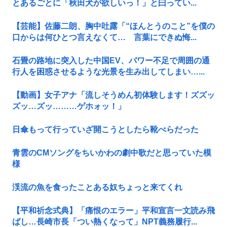
とあるごとに「秋田犬が欲しいっ！」と曰ってい...
【芸能】佐藤二朗、胸中吐露「“ほんとうのこと”を僕の
口からは何ひとつ言えなくて… 言葉にできぬ悔...
石畳の路地に突入した中国EV、パワー不足で周囲の通
行人を困惑させるような光景を生み出してしまい…...
【動画】女子アナ「流しそうめん初体験します！ズズッ
ズッ…ズッ………ゲホォッ！」
日傘もって行っていざ開こうとしたら靴べらだった
青雲のCMソングをちいかわの劇中歌だと思っていた模
様
渓流の魚を食ったことある奴ちょっと来てくれ
【平和祈念式典】「痛恨のエラー」平和宣言一文読み飛
ばし…長崎市長「つい熱くなって」NPT義務履行...