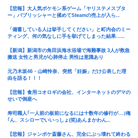
【悲報】大人気ポケモン系ゲーム「ヤリステメスブタ
ー」パブリッシャーと揉めてSteamの売上が入ら...
「備蓄している人は挙手してください」と町内会のミー
ティング、何の気なしに手を挙げてしまった結果…...
【新潟】新潟市の角田浜海水浴場で海難事故 3人が救急
搬送 女性と男児が心肺停止 男性は意識あり
元乃木坂46・山崎怜奈、突然「妊娠」だけ公表した理
由を語る！！！
【悲報】食用コオロギの会社、インターネットのデマの
せいで倒産へ
寿司職人｢一人前の板前になるには十数年の修行が…｣俺
｢ん、スシローでいいっしょ(笑)あんまかわん...
【悲報】ジャンポケ斎藤さん、完全にぶっ壊れて終わる