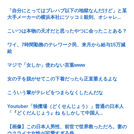
「自分にとってはプレハブ以下の地獄なんだけど」と某
大手メーカーの横浜本社にツッコミ殺到、オシャレ...
こいつは本物の天才だと思ったやつに会ったことある？
ワイ、7時間勤務のテレワーク民、来月から給与15万減
給
マジで「女しか」使わない言葉www
女の子を脱がせてこの下着だったら正直萎えるよな
こういう輩がテレビをつまらなくしたんだな
Youtuber「独擅場（どくせんじょう）」普通の日本人
「『どくだんじょう』ね もしかして中国人...
【画像】この日本人男性、前世で世界救っただろ。妻の
ウクライナ女性が可愛すぎる件