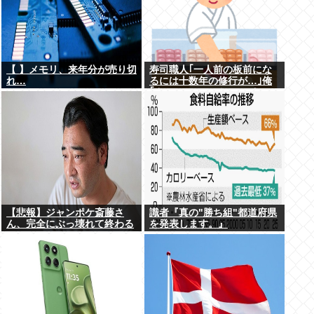
【 】メモリ、来年分が売り切
寿司職人｢一人前の板前にな
れ…
るには十数年の修行が…｣俺
｢ん、スシローでいいっしょ
(笑)あんまかわんねｗ｣
【悲報】ジャンポケ斎藤さ
識者『真の"勝ち組"都道府県
ん、完全にぶっ壊れて終わる
を発表します。』
www