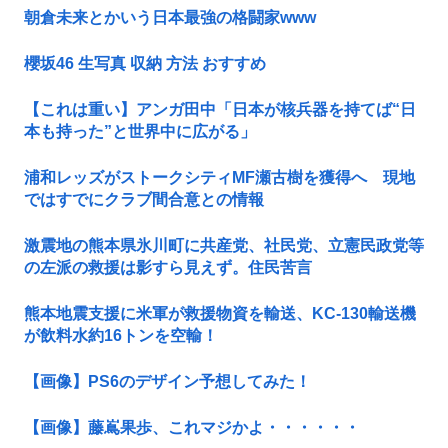
朝倉未来とかいう日本最強の格闘家www
櫻坂46 生写真 収納 方法 おすすめ
【これは重い】アンガ田中「日本が核兵器を持てば“日
本も持った”と世界中に広がる」
浦和レッズがストークシティMF瀬古樹を獲得へ 現地
ではすでにクラブ間合意との情報
激震地の熊本県氷川町に共産党、社民党、立憲民政党等
の左派の救援は影すら見えず。住民苦言
熊本地震支援に米軍が救援物資を輸送、KC-130輸送機
が飲料水約16トンを空輸！
【画像】PS6のデザイン予想してみた！
【画像】藤嶌果歩、これマジかよ・・・・・・