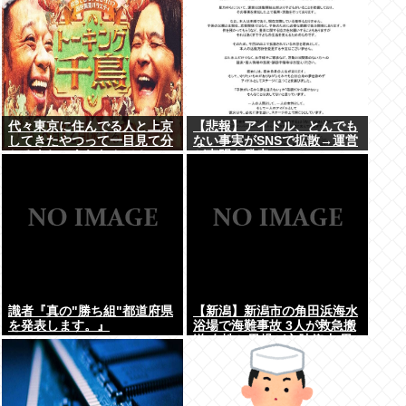
代々東京に住んでる人と上京
【悲報】アイドル、とんでも
してきたやつって一目見て分
ない事実がSNSで拡散→運営
かるよね。あれなんで？
が声明を発表www
識者『真の"勝ち組"都道府県
【新潟】新潟市の角田浜海水
を発表します。』
浴場で海難事故 3人が救急搬
送 女性と男児が心肺停止 男
性は意識あり