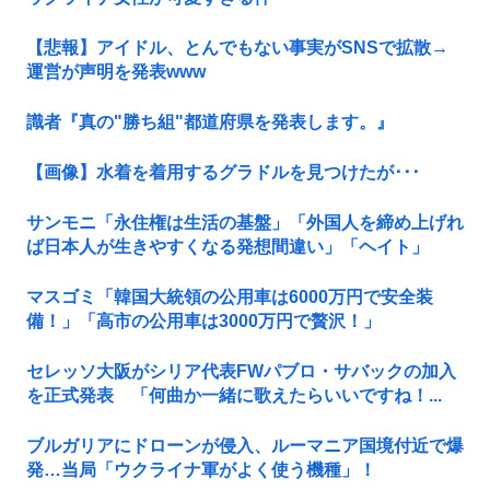
【悲報】アイドル、とんでもない事実がSNSで拡散→
運営が声明を発表www
識者『真の"勝ち組"都道府県を発表します。』
【画像】水着を着用するグラドルを見つけたが･･･
サンモニ「永住権は生活の基盤」「外国人を締め上げれ
ば日本人が生きやすくなる発想間違い」「ヘイト」
マスゴミ「韓国大統領の公用車は6000万円で安全装
備！」「高市の公用車は3000万円で贅沢！」
セレッソ大阪がシリア代表FWパブロ・サバックの加入
を正式発表 「何曲か一緒に歌えたらいいですね！...
ブルガリアにドローンが侵入、ルーマニア国境付近で爆
発…当局「ウクライナ軍がよく使う機種」！