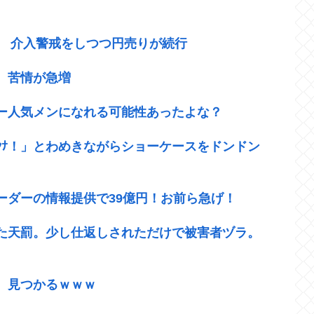
ば 介入警戒をしつつ円売りが続行
 苦情が急増
ー人気メンになれる可能性あったよな？
ｹﾝﾅ！」とわめきながらショーケースをドンドン
ーダーの情報提供で39億円！お前ら急げ！
た天罰。少し仕返しされただけで被害者ヅラ。
、見つかるｗｗｗ