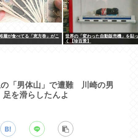
裕層が食べてる「恵方巻」がこ
世界の「変わった自動販売機」を貼
く【珍百景】
止の「男体山」で遭難 川崎の男
出 足を滑らしたんよ