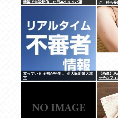
韓国で自殺配信した日本のキャバ嬢
ク、待ち受
るwww
立っている 全裸が発生 。 ※大阪府泉大津
【画像】あ
市
ッチなフィ