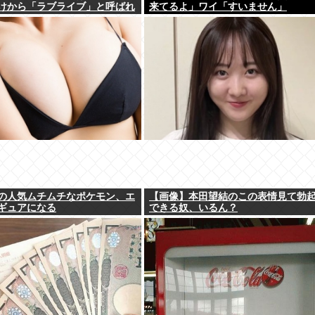
けから「ラブライブ」と呼ばれ
来てるよ」ワイ「すいません」
の人気ムチムチなポケモン、エ
【画像】本田望結のこの表情見て勃
ギュアになる
できる奴、いるん？