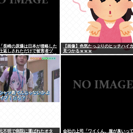
「長崎の原爆は日本が侵略した
【画像】色気たっぷりのヒッチハイ
仕返しされただけで被害者ヅ
見つかるｗｗｗ
れるべきは侵略された中国や韓
よ
元不明で病院に運ばれたオタ
会社の上司「ワイくん、服が臭いっ