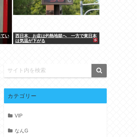
ってい
西日本、お盆は灼熱地獄へ 一方で東日本
は気温が下がる
カテゴリー
VIP
なんG