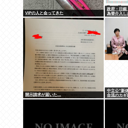
政府・日銀「
VIPの人と会ってきた
為替介入し
中立公”新
開示請求が届いた…
合流のカギ