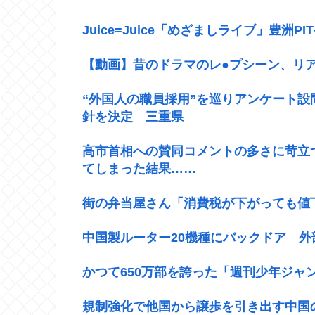
Juice=Juice「めざましライブ」豊洲PI
【動画】昔のドラマのレ●プシーン、リ
“外国人の職員採用”を巡りアンケート
針を決定 三重県
高市首相への賛同コメントの多さに苛立
てしまった結果……
街の弁当屋さん「消費税が下がっても値
中国製ルーター20機種にバックドア 
かつて650万部を誇った「週刊少年ジャ
規制強化で他国から譲歩を引き出す中国