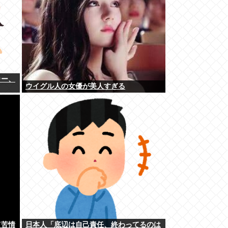
カー、
ウイグル人の女優が美人すぎる
て苦情
日本人「底辺は自己責任、終わってるのは