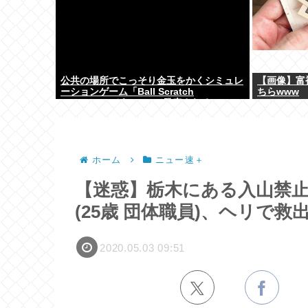
公共の場所でこっそり金玉をかくシミュレ
【画像】富
ーションゲーム「Ball Scratch
ちらwww
Simulator」がSteamで発表される
ホーム
ニュー速＋
【迷惑】栃木にある入山禁
(25歳 団体職員)、ヘリで救
2020.05.03 09:51