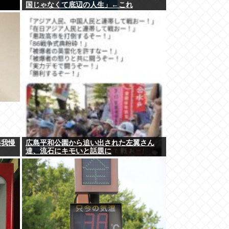
国じゃなくて底辺の人生」←これ
起我慢
広島平和公園から追い出された左翼さん
達、流石にキモいと話題に