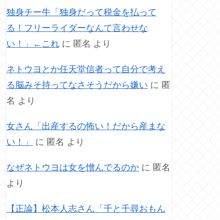
独身チー牛「独身だって税金を払って
る！フリーライダーなんて言わせな
い！」←これ
に
匿名
より
ネトウヨとか任天堂信者って自分で考え
る脳みそ持ってなさそうだから嫌い
に
匿
名
より
女さん「出産するの怖い！だから産まな
い！」
に
匿名
より
なぜネトウヨは女を憎んでるのか
に
匿名
より
【正論】松本人志さん「千と千尋おもん