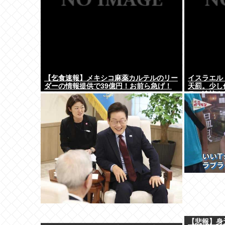
【乞食速報】メキシコ麻薬カルテルのリー
イスラエル
ダーの情報提供で39億円！お前ら急げ！
天罰。少し
ラ。追悼さ
国の人々だ
【悲報】身