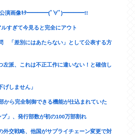
T公演画像ｷﾀ━━━━(ﾟ∀ﾟ)━━━━!!
アルすぎて今見ると完全にアウト
設問 「差別にはあたらない」として公表する方
つ左派、これは不正工作に違いない！と確信し
下げしません」
外部から完全制御できる機能が仕込まれていた
ンプ」、発行部数が初の100万部割れ
の外交戦略、他国がサプライチェーン変更で対