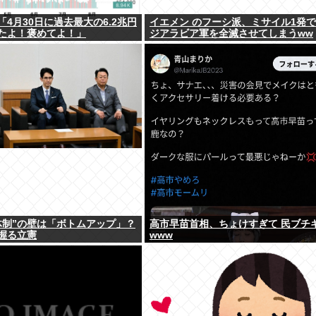
4月30日に過去最大の6.2兆円
イエメン のフーシ派、ミサイル1発
たよ！褒めてよ！」
ジアラビア軍を全滅させてしまうww
体制”の壁は「ボトムアップ」？
高市早苗首相、ちょけすぎて 民ブチ
握る立憲
www