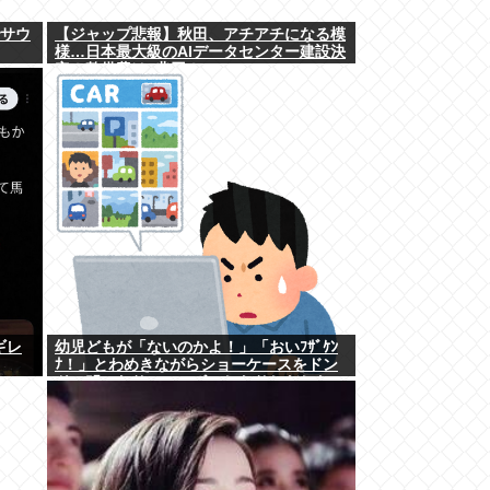
でサウ
【ジャップ悲報】秋田、アチアチになる模
様…日本最大級のAIデータセンター建設決
定！整備費は2兆円！
ギレ
幼児どもが「ないのかよ！」「おいﾌｻﾞｹﾝ
ﾅ！」とわめきながらショーケースをドン
ドン叩いたり、エルボーしたりしだした