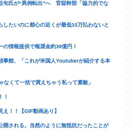
松旬氏が“異例転出”へ 官邸幹部「協力的でな
らしたいのに都心の近くが最低10万払わないと
ーの情報提供で報奨金約39億円！
館、「これが米国人Youtuberが紹介する本
じゃなくて一括で買えちゃう私って素敵」
！！
え！！【GIF動画あり】
公開される。当然のように無抵抗だったことが