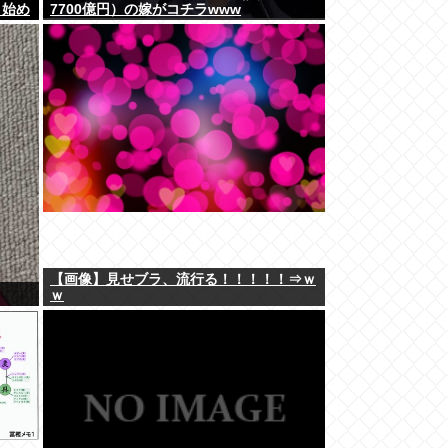
り始め
7700億円）の嫁がコチラwww
【画像】見せブラ、流行る！！！！！⇒ｗ
ｗ