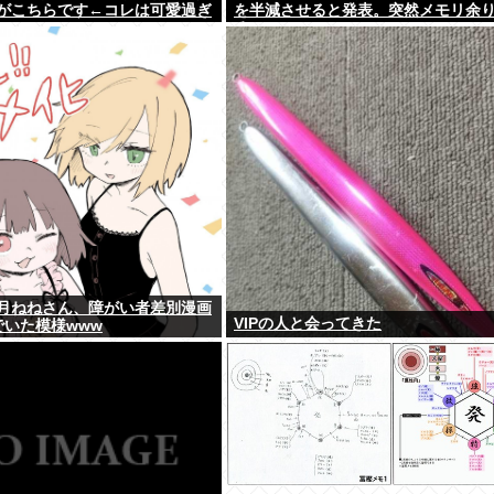
がこちらです←コレは可愛過ぎ
を半減させると発表。突然メモリ余
w w w w
るwww
月ねねさん、障がい者差別漫画
VIPの人と会ってきた
でいた模様www