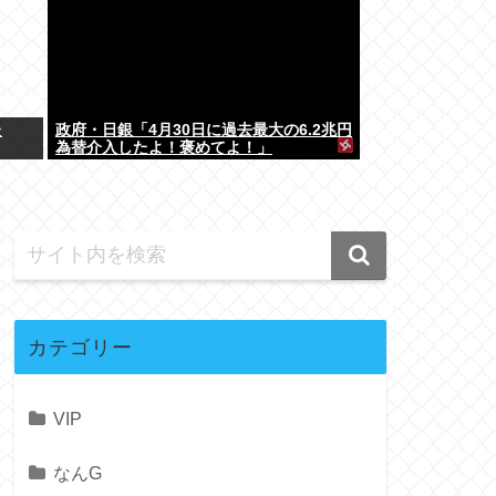
た
政府・日銀「4月30日に過去最大の6.2兆円
為替介入したよ！褒めてよ！」
カテゴリー
VIP
なんG