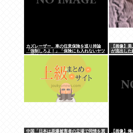
カズレーザー、車の任意保険を巡り持論
【画像】美
「強制しろよ！」「保険にも入れないヤツ
が流出した
は運転すんなよ」
中国「日本は原爆被害者の立場で同情を買
【画像】俺