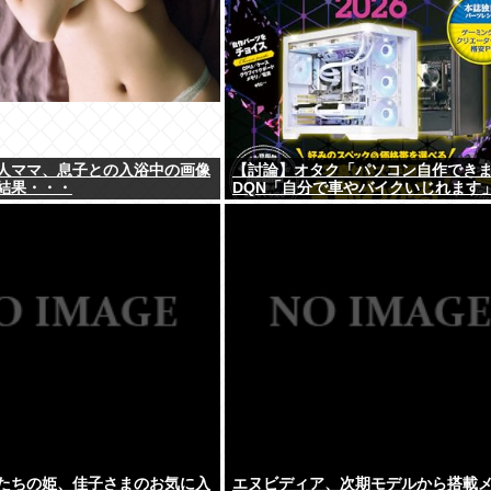
人ママ、息子との入浴中の画像
【討論】オタク「パソコン自作でき
結果・・・
DQN「自分で車やバイクいじれます
たちの姫、佳子さまのお気に入
エヌビディア、次期モデルから搭載