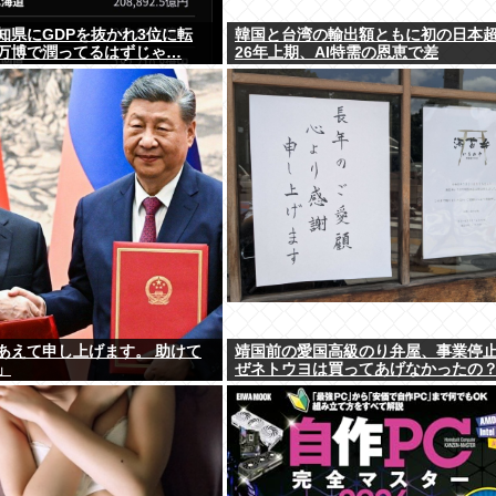
知県にGDPを抜かれ3位に転
韓国と台湾の輸出額ともに初の日本
万博で潤ってるはずじゃ…
26年上期、AI特需の恩恵で差
あえて申し上げます。 助けて
靖国前の愛国高級のり弁屋、事業停
」
ぜネトウヨは買ってあげなかったの