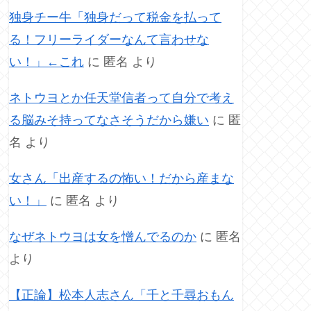
独身チー牛「独身だって税金を払って
る！フリーライダーなんて言わせな
い！」←これ
に
匿名
より
ネトウヨとか任天堂信者って自分で考え
る脳みそ持ってなさそうだから嫌い
に
匿
名
より
女さん「出産するの怖い！だから産まな
い！」
に
匿名
より
なぜネトウヨは女を憎んでるのか
に
匿名
より
【正論】松本人志さん「千と千尋おもん