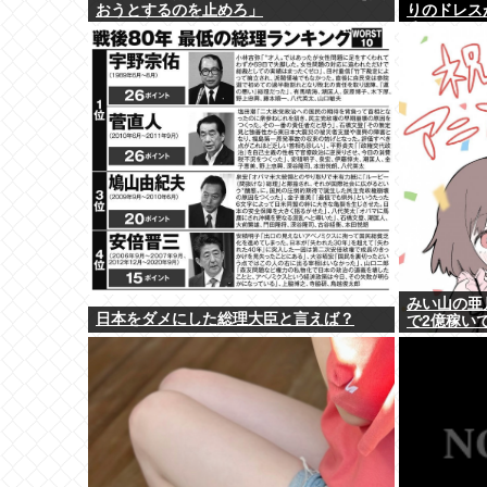
おうとするのを止めろ」
りのドレス
るw w w w 
みい山の亜
日本をダメにした総理大臣と言えば？
で2億稼い