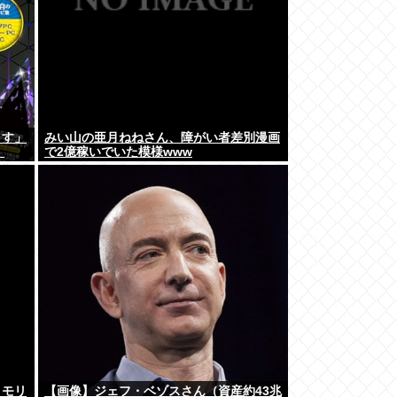
ます」
みい山の亜月ねねさん、障がい者差別漫画
」
で2億稼いでいた模様www
メモリ
【画像】ジェフ・ベゾスさん（資産約43兆