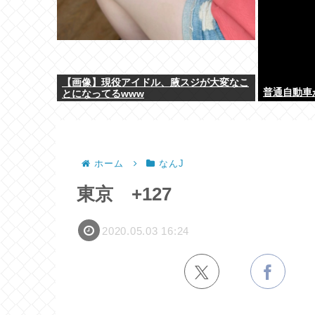
【画像】現役アイドル、腋スジが大変なこ
普通自動車
とになってるwww
ホーム
なんJ
東京 +127
2020.05.03 16:24