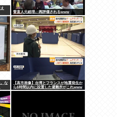
超え
菅直人元総理、再評価されるwww
止。な
【高市画像】台湾とフランスが地震発生か
？
ら6時間以内に設置した避難所がこれwww