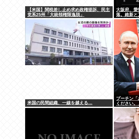
【米国】関税差し止め求め政権提訴、民主
大阪府、愛
党系25州「大統領権限逸脱」
落。維新と
プーチン「
米国の民間組織、一線を越える…
ください。