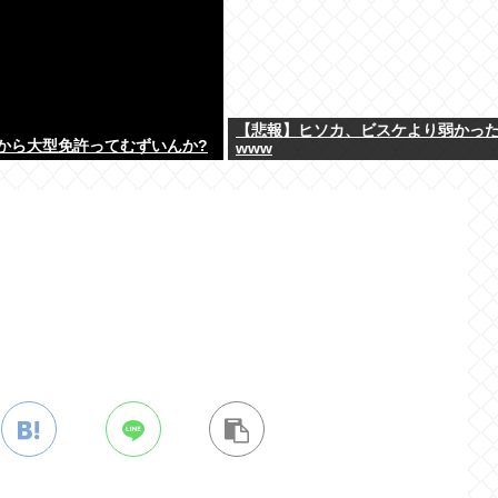
【悲報】ヒソカ、ビスケより弱かっ
から大型免許ってむずいんか?
www