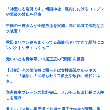
「神聖なる場所です」靖国神社、境内におけるコスプレ
や軍装の禁止を発表
中国の三峡ダムが全開放流を実施…長江流域で深刻な洪
水被害！
秋田タワマン建ちまくってる高齢化ヤバすぎて駅前にコ
ンパクトシティつくって...
元いいとも青年隊、中居正広の”素顔”を暴露
【芸能】今の価値観に照らせば女性蔑視やルッキズ
ム… 『落語』の世界もセリフ変更や改作、現代にふ
さ...
立憲民主ブレーンの菅野完氏、メルチュ折田社長に人殺
しを連呼
北アルプス槍ヶ岳周辺で19歳の男子大学生が遭難 単