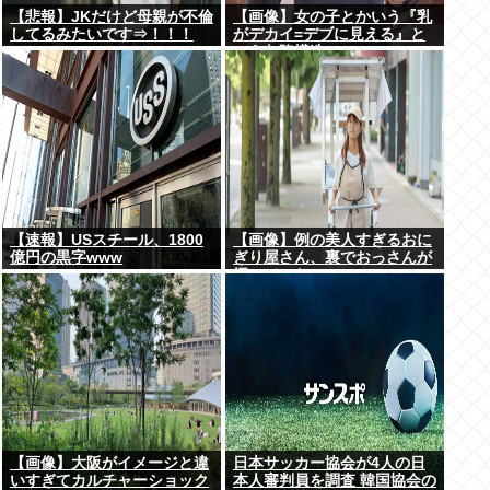
【悲報】JKだけど母親が不倫
【画像】女の子とかいう『乳
してるみたいです⇒！！！
がデカイ=デブに見える』と
いう欠陥構造www
【速報】USスチール、1800
【画像】例の美人すぎるおに
億円の黒字www
ぎり屋さん、裏でおっさんが
握っていたwww
【画像】大阪がイメージと違
日本サッカー協会が4人の日
いすぎてカルチャーショック
本人審判員を調査 韓国協会の