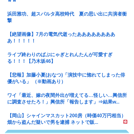
ｗｗ
浜田雅功、超スパルタ高校時代 夏の思い出に共演者衝
撃
【絶望画像】7月の電気代逝ったああああああああ
あ！！！！！
ライブ終わりのばぶにゃぎとれんたんが可愛すぎ
る！！！【乃木坂46】
【悲報】加藤小夏(おなつ)「演技中に惚れてしまった俳
優がいる」 （※動画あり）
ワイ「最近、嫁の夜間外出が増えてる…怪しい…興信所
に調査させたろ！」興信所「報告します」⇒結果w...
【岡山】シャインマスカット200房（時価40万円相当）
畑から盗んだ疑いで男を逮捕 ネットで販...