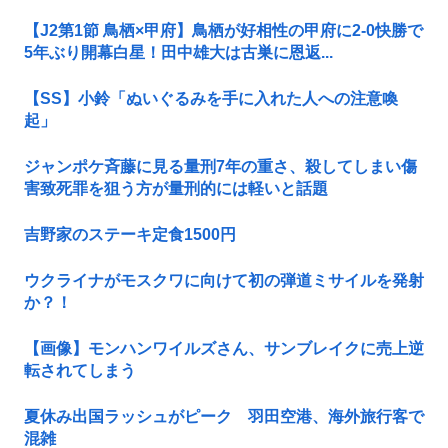
【J2第1節 鳥栖×甲府】鳥栖が好相性の甲府に2-0快勝で
5年ぶり開幕白星！田中雄大は古巣に恩返...
【SS】小鈴「ぬいぐるみを手に入れた人への注意喚
起」
ジャンポケ斉藤に見る量刑7年の重さ、殺してしまい傷
害致死罪を狙う方が量刑的には軽いと話題
吉野家のステーキ定食1500円
ウクライナがモスクワに向けて初の弾道ミサイルを発射
か？！
【画像】モンハンワイルズさん、サンブレイクに売上逆
転されてしまう
夏休み出国ラッシュがピーク 羽田空港、海外旅行客で
混雑