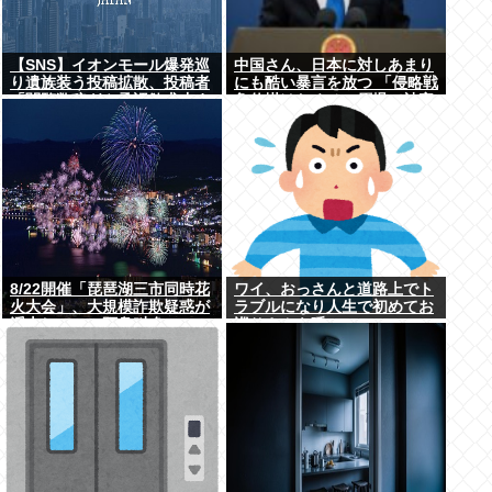
【SNS】イオンモール爆発巡
中国さん、日本に対しあまり
り遺族装う投稿拡散、投稿者
にも酷い暴言を放つ 「侵略戦
「閲覧数稼ぎや承認欲求止ま
争仕掛けたくせに原爆で被害
らなくなった」
者ビジネスするな」
8/22開催「琵琶湖三市同時花
ワイ、おっさんと道路上でト
火大会」、大規模詐欺疑惑が
ラブルになり人生で初めてお
浮上してSNS阿鼻叫喚
巡りさんを呼ぶ