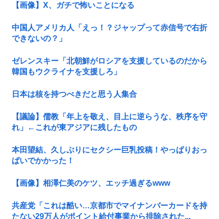
【画像】X、ガチで怖いことになる
中国人アメリカ人「えっ！？ジャップって赤信号で右折
できないの？」
ゼレンスキー「北朝鮮がロシアを支援しているのだから
韓国もウクライナを支援しろ」
日本は核を持つべきだと思う人集合
【議論】儒教「年上を敬え、目上に逆らうな、秩序を守
れ」←これが東アジアに残したもの
本田望結、久しぶりにセクシー巨乳投稿！やっぱりおっ
ぱいでかかった！
【画像】相澤仁美のケツ、エッチ過ぎるwww
共産党「これは酷い…京都市でマイナンバーカードを持
たない29万人がポイント給付事業から排除された...