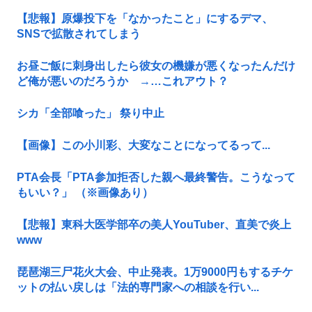
【悲報】原爆投下を「なかったこと」にするデマ、
SNSで拡散されてしまう
お昼ご飯に刺身出したら彼女の機嫌が悪くなったんだけ
ど俺が悪いのだろうか →…これアウト？
シカ「全部喰った」 祭り中止
【画像】この小川彩、大変なことになってるって...
PTA会長「PTA参加拒否した親へ最終警告。こうなって
もいい？」 （※画像あり）
【悲報】東科大医学部卒の美人YouTuber、直美で炎上
www
琵琶湖三尸花火大会、中止発表。1万9000円もするチケ
ットの払い戻しは「法的専門家への相談を行い...