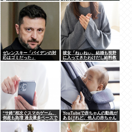
受けてる
性接待疑惑で
ゼレンスキー「バイデンの対
彼女「ねぃねぃ、結婚も視野
応はゴミだった」
に入ってきたわけだし給料教
えてほしいナリ」ワイ「16万
だよ」⇒結果！
“サ終”相次ぐスマホゲーム、
YouTubeで赤ちゃんの動画が
倒産も急増 過去最多ペースで
あるけれど、他人の赤ちゃん
推移 「当たれば一攫千金」過
って見たいのか？
去の時代に