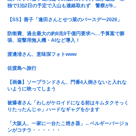
独で1泊2日の予定で入山も連絡取れず 警察が9...
【SS】善子「逢田さんとせつ菜のバースデー2026」
防衛費、過去最大の約8兆9千億円要求へ…予算案で膨
張、迎撃用無人機・AIなど導入！
渡邊渚さん、意味深フォトwww
佐渡島へ旅行
【画像】ソープランドさん、門番4人倒さないと入れな
いように映ってしまう
被爆者さん「わしがケロイドになる前はキムタクそっく
りたったんじゃ」ハードなギャグをかます
「大阪人、一家に一台たこ焼き器」←ベルギーバージョ
ンがコチラ・・・・・・