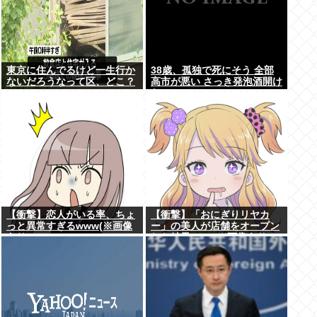
東京に住んでるけど一生行か
38歳、孤独で死にそう 全部
ないだろうなって区、どこ？
高市が悪い さっき発泡酒開け
た
【衝撃】恋人がいる率、ちょ
【衝撃】「おにぎりリヤカ
っと異常すぎるwww(※画像
ー」の美人が店舗をオープン
あり)
した結果www(※画像あり)