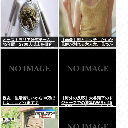
オーストラリア研究チーム、
【画像】誰とエッチしたいか
45年間、2700人以上を研究
見解が別れる六人衆、見つか
した結果。大麻に有益な効果
るwww
はほとんどなく、むしろ有蓋
だった事を証明
親友「生活苦しいから30万ほ
【海外の反応】大谷翔平のド
しい」←どう返す？
ジャースでの通算fWARが25
に到達！ → 「3シーズン未満
でレジェンドクラスの通算
WARを稼いでるな」「契約終
了時にはどれくらいの数字に
なるのか楽しみ」