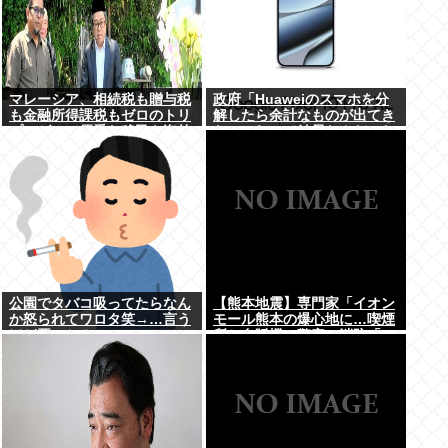
マレーシア、相続税も贈与税
政府「Huaweiのスマホを分
も金融所得課税もゼロのトリ
解したら余計なものが出てき
プルゼロで優秀な移民を海外
た」これって結局なんだった
から集めてしまう…
の？
公園でタバコ吸ってたらなん
【熊本地震】専門家「イオン
か怒られてワロタ笑→…言う
モール熊本の爆心地に…喫煙
ほど悪いか？
所と自販機」警察・消防「」
←これ・・・