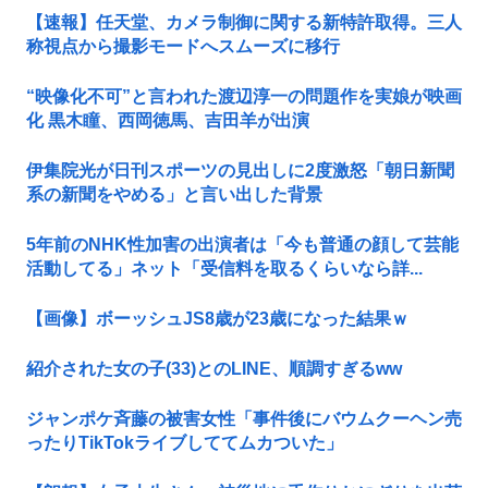
【速報】任天堂、カメラ制御に関する新特許取得。三人
称視点から撮影モードへスムーズに移行
“映像化不可”と言われた渡辺淳一の問題作を実娘が映画
化 黒木瞳、西岡徳馬、吉田羊が出演
伊集院光が日刊スポーツの見出しに2度激怒「朝日新聞
系の新聞をやめる」と言い出した背景
5年前のNHK性加害の出演者は「今も普通の顔して芸能
活動してる」ネット「受信料を取るくらいなら詳...
【画像】ボーッシュJS8歳が23歳になった結果ｗ
紹介された女の子(33)とのLINE、順調すぎるww
ジャンポケ斉藤の被害女性「事件後にバウムクーヘン売
ったりTikTokライブしててムカついた」