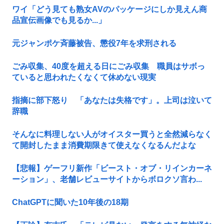
ワイ「どう見ても熟女AVのパッケージにしか見えん商
品宣伝画像でも見るか...」
元ジャンポケ斉藤被告、懲役7年を求刑される
ごみ収集、40度を超える日にごみ収集 職員はサボっ
ていると思われたくなくて休めない現実
指摘に部下怒り 「あなたは失格です」。上司は泣いて
辞職
そんなに料理しない人がオイスター買うと全然減らなく
て開封したまま消費期限きて使えなくなるんだよな
【悲報】ゲーフリ新作「ビースト・オブ・リインカーネ
ーション」、老舗レビューサイトからボロクソ言わ...
ChatGPTに聞いた10年後の18期