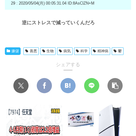
29 : 2020/05/04(月) 00:05:31.04
ID:8AsClZN+M
逆にストレスで減っていくんだろ
嫌儲
善悪
生物
病気
科学
精神病
鬱
シェアする