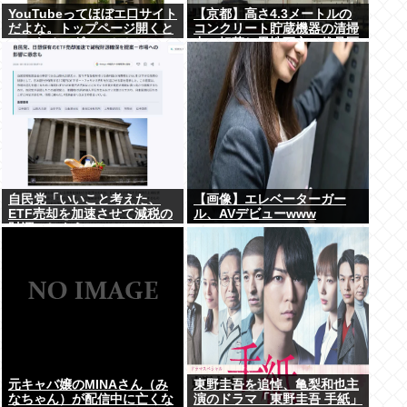
YouTubeってほぼエ口サイト
【京都】高さ4.3メートルの
だよな。トップページ開くと
コンクリート貯蔵機器の清掃
いつもチアダンスとかローア
中に転落し男性死亡、伏見区
ングルで撮影した街撮り動画
の工場
ばっか出てくるじゃん
自民党「いいこと考えた、
【画像】エレベーターガー
ETF売却を加速させて減税の
ル、AVデビューwww
財源にしよう」
元キャバ嬢のMINAさん（み
東野圭吾を追悼、亀梨和也主
なちゃん）が配信中に亡くな
演のドラマ「東野圭吾 手紙」