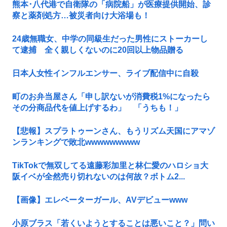
熊本･八代港で自衛隊の「病院船」が医療提供開始、診
察と薬剤処方…被災者向け大浴場も！
24歳無職女、中学の同級生だった男性にストーカーし
て逮捕 全く親しくないのに20回以上物品贈る
日本人女性インフルエンサー、ライブ配信中に自殺
町のお弁当屋さん「申し訳ないが消費税1%になったら
その分商品代を値上げするわ」 「うちも！」
【悲報】スプラトゥーンさん、もうリズム天国にアマゾ
ンランキングで敗北wwwwwwwww
TikTokで無双してる遠藤彩加里と林仁愛のハロショ大
阪イベが全然売り切れないのは何故？ボトム2...
【画像】エレベーターガール、AVデビューwww
小原ブラス「若くいようとすることは悪いこと？」問い