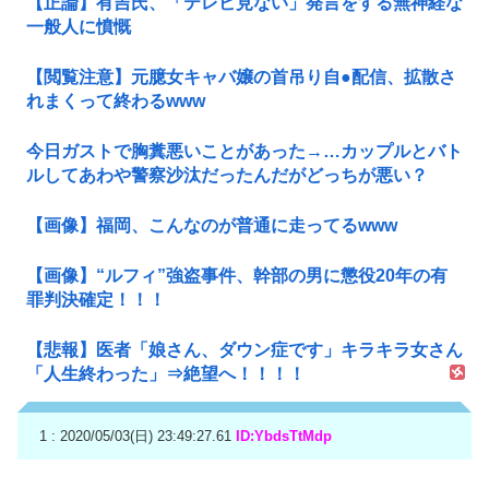
【正論】有吉氏、「テレビ見ない」発言をする無神経な
一般人に憤慨
【閲覧注意】元臆女キャバ嬢の首吊り自●配信、拡散さ
れまくって終わるwww
今日ガストで胸糞悪いことがあった→…カップルとバト
ルしてあわや警察沙汰だったんだがどっちが悪い？
【画像】福岡、こんなのが普通に走ってるwww
【画像】“ルフィ”強盗事件、幹部の男に懲役20年の有
罪判決確定！！！
【悲報】医者「娘さん、ダウン症です」キラキラ女さん
「人生終わった」⇒絶望へ！！！！
1 : 2020/05/03(日) 23:49:27.61
ID:YbdsTtMdp