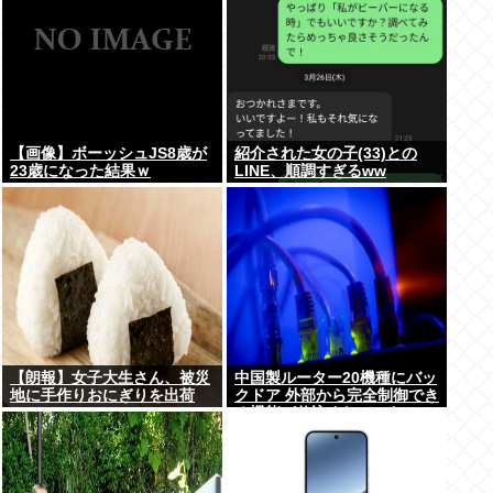
【画像】ボーッシュJS8歳が
紹介された女の子(33)との
23歳になった結果ｗ
LINE、順調すぎるww
【朗報】女子大生さん、被災
中国製ルーター20機種にバッ
地に手作りおにぎりを出荷
クドア 外部から完全制御でき
る機能が仕込まれていた