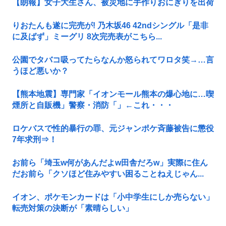
【朗報】女子大生さん、被災地に手作りおにぎりを出荷
りおたんも遂に完売が! 乃木坂46 42ndシングル「是非
に及ばず」ミーグリ 8次完売表がこちら...
公園でタバコ吸ってたらなんか怒られてワロタ笑→…言
うほど悪いか？
【熊本地震】専門家「イオンモール熊本の爆心地に…喫
煙所と自販機」警察・消防「」←これ・・・
ロケバスで性的暴行の罪、元ジャンポケ斉藤被告に懲役
7年求刑⇒！
お前ら「埼玉w何があんだよw田舎だろw」実際に住ん
だお前ら「クソほど住みやすい困ることねえじゃん...
イオン、ポケモンカードは「小中学生にしか売らない」
転売対策の決断が「素晴らしい」