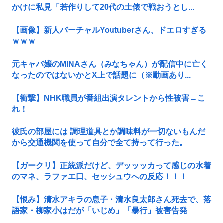
かけに私見「若作りして20代の土俵で戦おうとし...
【画像】新人バーチャルYoutuberさん、ドエロすぎる
ｗｗｗ
元キャバ嬢のMINAさん（みなちゃん）が配信中に亡く
なったのではないかとX上で話題に（※動画あり...
【衝撃】NHK職員が番組出演タレントから性被害←こ
れ！
彼氏の部屋には 調理道具とか調味料が一切ないもんだ
から交通機関を使って自分で全て持って行った。
【ガークリ】正統派だけど、デッッッカって感じの水着
のマネ、ラファエ口、セッシュウへの反応！！！
【恨み】清水アキラの息子・清水良太郎さん死去で、落
語家・柳家小はだが「いじめ」「暴行」被害告発