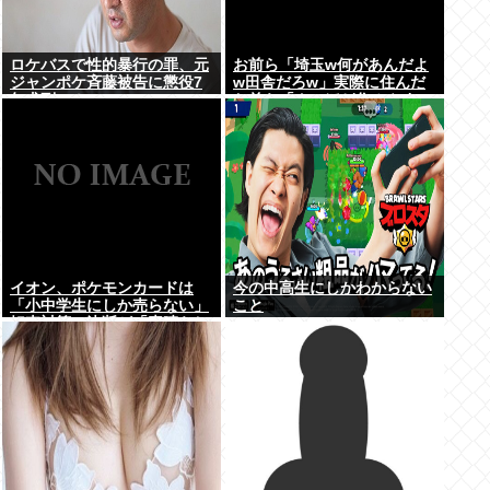
ロケバスで性的暴行の罪、元
お前ら「埼玉w何があんだよ
ジャンポケ斉藤被告に懲役7
w田舎だろw」実際に住んだ
年求刑⇒！
お前ら「クソほど住みやすい
困ることねえじゃん」
イオン、ポケモンカードは
今の中高生にしかわからない
「小中学生にしか売らない」
こと
転売対策の決断が「素晴らし
い」