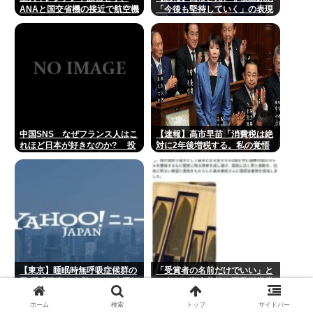
ANAと国交省機の接近で航空機
「今後も堅持していく」の表現
衝突防止装置（TCAS）の警報
を削除www
が作動したトラブル、羽田空港
沖、全日空に通知
中国SNS なぜフランス人はこ
【速報】高市早苗「消費税は絶
れほど日本が好きなのか? 投
対に2年後増税する。私の覚悟
稿では「中国人も日本が好き」
だ。」
「普通の人は…」[8/6]
【東京】睡眠時無呼吸症候群の
「受賞者の名前だけでいい」と
男 睡眠障害を自覚しつつ車運転
の声も、高木美帆の国民栄誉賞
事故起こし自転車の女性に重傷
受賞副賞《包丁10本》に”高市
負わせ…「厳重処分」意見つけ
総理の名前も刻印”
ホーム
検索
トップ
サイドバー