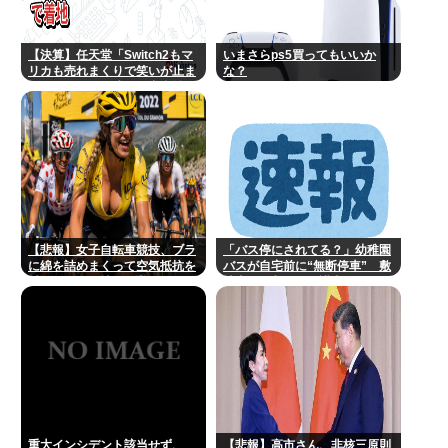
【決算】任天堂「Switch2もマ
いまさらps5買ってもいいか
リカも売れまくりで笑いが止ま
な？
らんどすえ！」連結経常利益は
前年同期比2.2倍の2061億円に
【悲報】女子自転車競技、ブラ
「バス停にされてる？」幼稚園
に綿を詰めまくって空気抵抗を
バスが自宅前に“無断停車” 敷
減らすチート技が発覚ｗｗｗ
地内に侵入も…保護者マナーに
「我慢の限界」
重大インシデント該当せず、
【悲報】高市さん、非核三原則