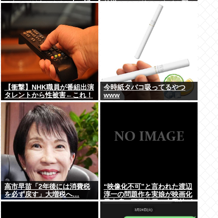
ったのではないかとX上で話
放送 TVerでリアルタイム配
題に（※動画あり）
信、見逃し配信も
【衝撃】NHK職員が番組出演
今時紙タバコ吸ってるやつ
タレントから性被害←これ！
www
高市早苗「2年後には消費税
“映像化不可”と言われた渡辺
を必ず戻す」大増税へ…
淳一の問題作を実娘が映画化
黒木瞳、西岡徳馬、吉田羊が
出演