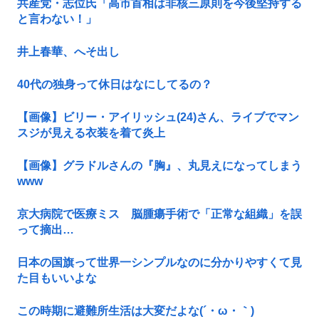
共産党・志位氏「高市首相は非核三原則を今後堅持する
と言わない！」
井上春華、へそ出し
40代の独身って休日はなにしてるの？
【画像】ビリー・アイリッシュ(24)さん、ライブでマン
スジが見える衣装を着て炎上
【画像】グラドルさんの『胸』、丸見えになってしまう
www
京大病院で医療ミス 脳腫瘍手術で「正常な組織」を誤
って摘出…
日本の国旗って世界一シンプルなのに分かりやすくて見
た目もいいよな
この時期に避難所生活は大変だよな(´・ω・｀)