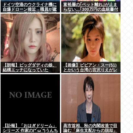
ドイツ空港のウクライナ機に
富裕層の｢ペット離れ｣が止ま
自爆ドローン接近→職員が蹴
らない…｢300万円の血統書付
り落とす→偶然起爆装置が壊
き犬は時代遅れ｣という真の
れセーフ
お金持ちが"向かった先"
【朗報】ビッグダディの娘、
【画像】ビビアン・スー(51)
結構エッチになっていた
とかいう台湾の宮沢りえがレ
ベチでえっちすぎるｗｗｗ
【訃報】「おはぎドリーム」
高市首相、秋の内閣改造で目
シリーズ 作家の(*´ω`*)うんち
論む「麻生支配からの脱却」