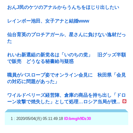
おんJ民のケツのアナルからうんちをほじり出したい
レインボー池田、女子アナと結婚www
仙台育英のプロチアガール、星さんに負けない逸材だっ
た
れいわ新選組の新党名は「いのちの党」 旧グッズ半額
で販売 どうなる秘書給与疑惑
職員がバスローブ姿でオンライン会見に 秋田県「会見
の対応に問題があった」
ワイルドベリーズ経営陣、倉庫の商品を持ち出し「ドロ
ーン攻撃で焼失した」として処理…ロシア当局が捜...
1 : 2020/05/04(月) 05:11:49.18
ID:bmgh9Dz30