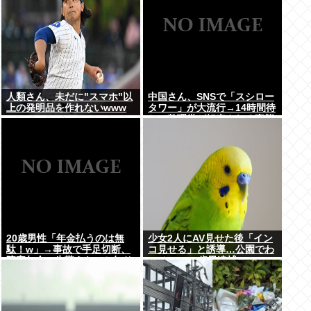
人類さん、未だに"スマホ"以
中国さん、SNSで「スシロー
上の発明品を作れないwww
タワー」が大流行→14時間待
ちで整理券が転売される事態
に…
20歳男性「年金払うのは無
少女2人にAV見せた後「イン
駄！w」→事故で手足切断、
コ見せる」と誘導…公園でわ
障害年金一生貰えないと知り
いせつ 75歳男逮捕
泣く