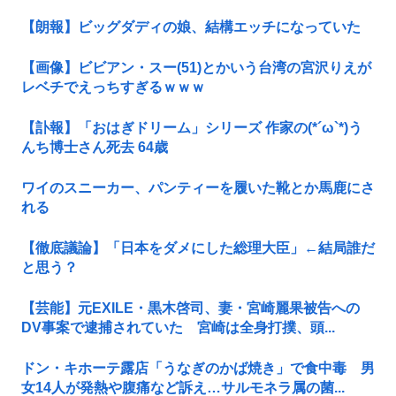
【朗報】ビッグダディの娘、結構エッチになっていた
【画像】ビビアン・スー(51)とかいう台湾の宮沢りえが
レベチでえっちすぎるｗｗｗ
【訃報】「おはぎドリーム」シリーズ 作家の(*´ω`*)う
んち博士さん死去 64歳
ワイのスニーカー、パンティーを履いた靴とか馬鹿にさ
れる
【徹底議論】「日本をダメにした総理大臣」←結局誰だ
と思う？
【芸能】元EXILE・黒木啓司、妻・宮崎麗果被告への
DV事案で逮捕されていた 宮崎は全身打撲、頭...
ドン・キホーテ露店「うなぎのかば焼き」で食中毒 男
女14人が発熱や腹痛など訴え…サルモネラ属の菌...