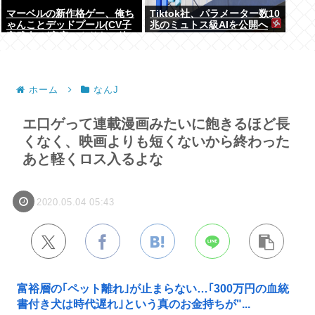
マーベルの新作格ゲー、俺ち
Tiktok社、パラメーター数10
ゃんことデッドプール(CV子
兆のミュトス級AIを公開へ
安武人)が安定のやりたい放
題で話題に
ホーム
なんJ
エ口ゲって連載漫画みたいに飽きるほど長
くなく、映画よりも短くないから終わった
あと軽くロス入るよな
2020.05.04 05:43
富裕層の｢ペット離れ｣が止まらない…｢300万円の血統
書付き犬は時代遅れ｣という真のお金持ちが"...