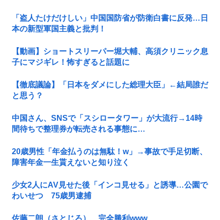
「盗人たけだけしい」中国国防省が防衛白書に反発…日
本の新型軍国主義と批判！
【動画】ショートスリーパー堀大輔、高須クリニック息
子にマジギレ！怖すぎると話題に
【徹底議論】「日本をダメにした総理大臣」←結局誰だ
と思う？
中国さん、SNSで「スシロータワー」が大流行→14時
間待ちで整理券が転売される事態に…
20歳男性「年金払うのは無駄！w」→事故で手足切断、
障害年金一生貰えないと知り泣く
少女2人にAV見せた後「インコ見せる」と誘導…公園で
わいせつ 75歳男逮捕
佐藤二朗（さとじろ）、完全勝利www