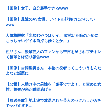
【画像】女子、自分勝手すぎるwww
【画像】最近のAV女優、アイドル顔負けにかわいい
www
人気格闘家「水飲むやつはゲイ、 喉乾いた時のために
ちっちゃいゲイ水筒持ち歩くとか。」
粗品さん、後輩芸人のファンから苦言を呈されブチギレ
て後輩と縁切り報告www
【画像】吉岡里帆さん、本物の役者ってこういうもんだ
よなと話題に
【悲報】人助け中の男性を「犯罪ですよ！」と責めた女
性、警察が来た瞬間逃げる
【放送事故】地上波で放送された芸人のセクハラがガチ
でヤバすぎる…