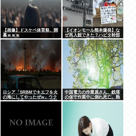
【画像】ドスケベ体育祭、開
【イオンモール熊本爆発】な
幕ｗｗｗ
ぜ再入館できた？ハビタ幹部
は「モール職員は引き止めな
かった」イオン「運用を徹底
できなかった可能性」
ロシア「SRBMでキエフを火
中国電力の作業員さん、鉄塔
の海にしてやったぜw」ウク
の保守作業中に倒れ死亡。熱
ライナ「我々もSRBMで反撃
中症か
するぞ！」