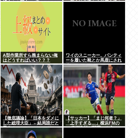
博士さん死去 64歳
…茂木敏充氏も小林鷹之氏も
クビ
A型作業所すら務まらない俺
ワイのスニーカー、パンティ
はどうすればいい？？？
ーを履いた靴とか馬鹿にされ
る
【徹底議論】「日本をダメに
【サッカー】「まじ何者？」
した総理大臣」←結局誰だと
「上手すぎる…」横浜FMの
思う？
16歳超逸材が開幕Jデビュー
戦で魅せた”衝撃プレー”に
SNS騒然！「すごい才能」