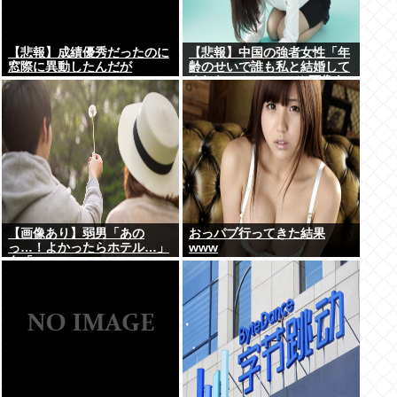
【悲報】成績優秀だったのに
【悲報】中国の強者女性「年
窓際に異動したんだが
齢のせいで誰も私と結婚して
くれない！！」⇒ (※画像あ
り)
【画像あり】弱男「あの
おっパブ行ってきた結果
っ…！よかったらホテル…」
www
女「ぷっwww」⇒！