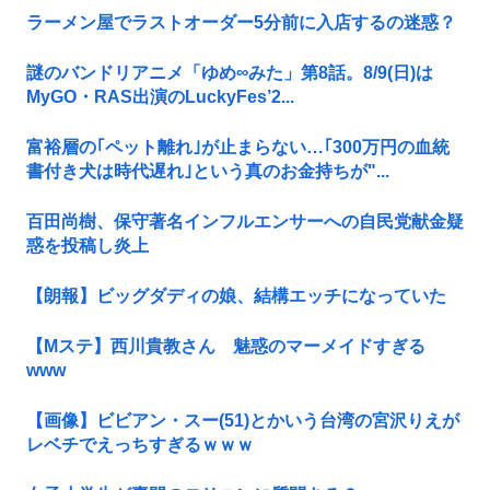
ラーメン屋でラストオーダー5分前に入店するの迷惑？
謎のバンドリアニメ「ゆめ∞みた」第8話。8/9(日)は
MyGO・RAS出演のLuckyFes’2...
富裕層の｢ペット離れ｣が止まらない…｢300万円の血統
書付き犬は時代遅れ｣という真のお金持ちが"...
百田尚樹、保守著名インフルエンサーへの自民党献金疑
惑を投稿し炎上
【朗報】ビッグダディの娘、結構エッチになっていた
【Mステ】西川貴教さん 魅惑のマーメイドすぎる
www
【画像】ビビアン・スー(51)とかいう台湾の宮沢りえが
レベチでえっちすぎるｗｗｗ