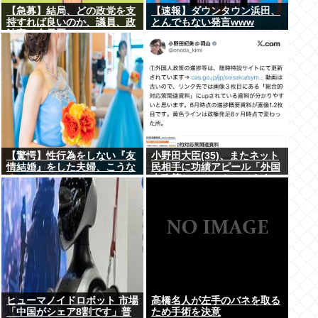
【急募】結局、どの政党を支
【速報】ダウンタウン浜田、
持すれば良いのか、議員、政
とんでもない発言www
治家は全員悪か
【驚愕】性行為をしない『友
小野田大臣(35)、またネット
情結婚』をした夫婦、こうな
民相手に功績アピール「外国
る⇒･･･！！！
人政策ちゃんとやってます」
www
ヒューマノイドロボット 市場
高橋名人が左手のバネを取る
「中国がシェア8割です」普
ため手術を決意