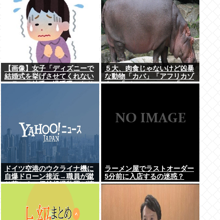
【画像】女子「ディズニーで
５大、肉食じゃないけど凶暴
結婚式を挙げさせてくれない
な動物「カバ」「アフリカゾ
モラハラ彼氏。過呼吸になり
ウ」「バッファロー」「コー
ました。涙が止まらない」
カサスオオカブト」
ドイツ空港のウクライナ機に
ラーメン屋でラストオーダー
自爆ドローン接近→職員が蹴
5分前に入店するの迷惑？
り落とす→偶然起爆装置が壊
れセーフ