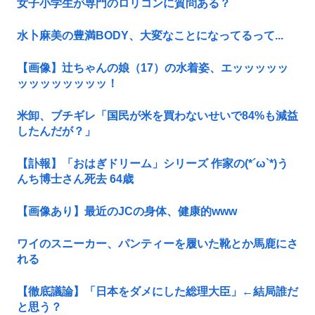
女子小学生が専門のロリコンに質問ある？
水卜麻美の豊満BODY、大変なことになってるって...
【画像】辻ちゃんの娘（17）の水着姿、エッッッッッ
ッッッッッッッッ！
米卸、ブチギレ「国民が米を買わないせいで84%も減益
したんだが？」
【訃報】「おはぎドリーム」シリーズ 作家の(*´ω`*)う
んち博士さん死去 64歳
【画像あり】最近のJCの身体、健康的www
ワイのスニーカー、パンティーを履いた靴とか馬鹿にさ
れる
【徹底議論】「日本をダメにした総理大臣」←結局誰だ
と思う？