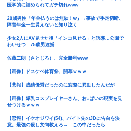
医学的に詰められてガチ切れwww
20歳男性「年金払うのは無駄！w」→事故で手足切断、
障害年金一生貰えないと知り泣く
少女2人にAV見せた後「インコ見せる」と誘導…公園で
わいせつ 75歳男逮捕
佐藤二朗（さとじろ）、完全勝利www
【画像】ドスケベ体育祭、開幕ｗｗｗ
【悲報】成績優秀だったのに窓際に異動したんだが
【画像】爆乳コスプレイヤーさん、お○ぱいの現実を見
せつけるｗｗｗ
【恋報】イケオジワイ(54)、バイト先のJDに告白を決
意。最強の殺し文句教えろ→…この中だったら...