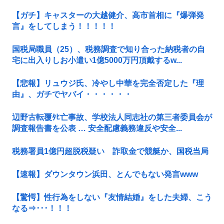
【ガチ】キャスターの大越健介、高市首相に『爆弾発
言』をしてしまう！！！！！
国税局職員（25）、税務調査で知り合った納税者の自
宅に出入りしお小遣い1億5000万円頂戴するw...
【悲報】リュウジ氏、冷やし中華を完全否定した『理
由』、ガチでヤバイ・・・・・・
辺野古転覆ﾀﾋ亡事故、学校法人同志社の第三者委員会が
調査報告書を公表 … 安全配慮義務違反や安全...
税務署員1億円超脱税疑い 詐取金で競艇か、国税当局
【速報】ダウンタウン浜田、とんでもない発言www
【驚愕】性行為をしない『友情結婚』をした夫婦、こう
なる⇒･･･！！！