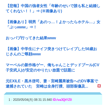
【悲報】中国の強者女性「年齢のせいで誰も私と結婚し
てくれない！！」⇒ (※画像あり)
【画像あり】弱男「あのっ…！よかったらホテル…」女
「ぷっwww」⇒！
おっパブ行ってきた結果www
【画像】中学生にナイフ突きつけてレイプした56歳お
じさんのご尊顔www
マーベルの新作格ゲー、俺ちゃんことデッドプール(CV
子安武人)が安定のやりたい放題で話題に
元EXILE・黒木啓司、妻・宮崎麗果被告へのDV事案で
逮捕されていた 宮崎は全身打撲、頭部裂傷及...
1 : 2020/05/04(月) 08:31:15.840
ID:/va3QtYZ0