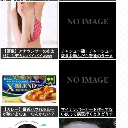
通の日本人怒りのフェイクニ
ュース認定へ…
【画像】アナウンサーのあま
チャシュー麺！チャーシュー
りにもデカいパイパイwww
抜きを頼んだら普通のラーメ
ンが出てきたんだが、これっ
ておかしくねえ？
【カレー】最近ハマれるルー
マイナンバーカード作ってな
が無いよなぁ なんかない？
い奴って病院行くときどうす
んの