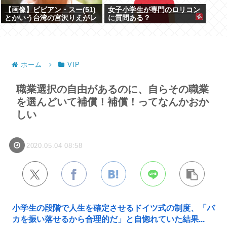
【画像】ビビアン・スー(51)
女子小学生が専門のロリコン
とかいう台湾の宮沢りえがレ
に質問ある？
ベチでえっちすぎるｗｗｗ
ホーム
VIP
職業選択の自由があるのに、自らその職業
を選んどいて補償！補償！ってなんかおか
しい
2020.05.04 08:58
小学生の段階で人生を確定させるドイツ式の制度、「バ
カを振い落せるから合理的だ」と自惚れていた結果...