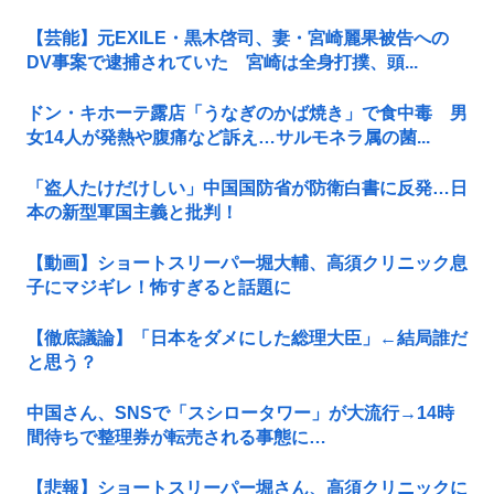
【芸能】元EXILE・黒木啓司、妻・宮崎麗果被告への
DV事案で逮捕されていた 宮崎は全身打撲、頭...
ドン・キホーテ露店「うなぎのかば焼き」で食中毒 男
女14人が発熱や腹痛など訴え…サルモネラ属の菌...
「盗人たけだけしい」中国国防省が防衛白書に反発…日
本の新型軍国主義と批判！
【動画】ショートスリーパー堀大輔、高須クリニック息
子にマジギレ！怖すぎると話題に
【徹底議論】「日本をダメにした総理大臣」←結局誰だ
と思う？
中国さん、SNSで「スシロータワー」が大流行→14時
間待ちで整理券が転売される事態に…
【悲報】ショートスリーパー堀さん、高須クリニックに