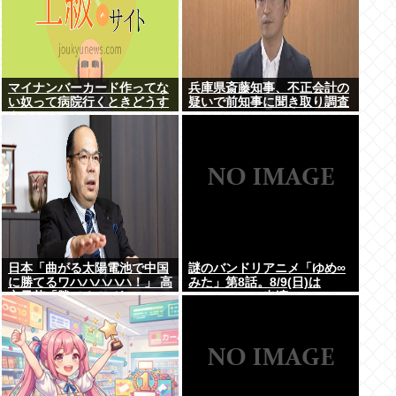
マイナンバーカード作ってな
兵庫県斎藤知事、不正会計の
い奴って病院行くときどうす
疑いで前知事に聞き取り調査
んの
へ
日本「曲がる太陽電池で中国
謎のバンドリアニメ「ゆめ∞
に勝てるワハハハハハ！」 高
みた」第8話。8/9(日)は
市早苗「勝てる！ ガハハハハ
MyGO・RAS出演の
ハハ！」
LuckyFes’26を無料配信。
AveMujica劇場情報もあるよ
100万アツドリ