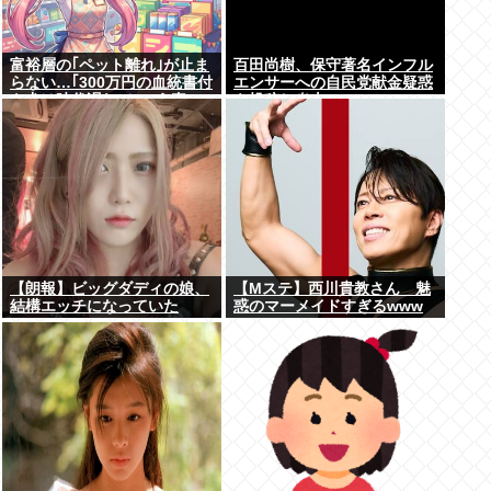
富裕層の｢ペット離れ｣が止ま
百田尚樹、保守著名インフル
らない…｢300万円の血統書付
エンサーへの自民党献金疑惑
き犬は時代遅れ｣という真の
を投稿し炎上
お金持ちが"向かった先"
【朗報】ビッグダディの娘、
【Mステ】西川貴教さん 魅
結構エッチになっていた
惑のマーメイドすぎるwww