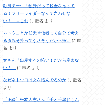
独身チー牛「独身だって税金を払って
る！フリーライダーなんて言わせな
い！」←これ
に
匿名
より
ネトウヨとか任天堂信者って自分で考え
る脳みそ持ってなさそうだから嫌い
に
匿
名
より
女さん「出産するの怖い！だから産まな
い！」
に
匿名
より
なぜネトウヨは女を憎んでるのか
に
匿名
より
【正論】松本人志さん「千と千尋おもん