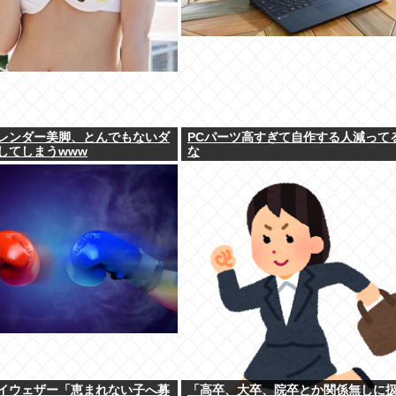
レンダー美脚、とんでもないダ
PCパーツ高すぎて自作する人減って
してしまうwww
な
イウェザー「恵まれない子へ募
「高卒、大卒、院卒とか関係無しに