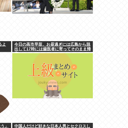
るよ
今日の高市早苗、お昼過ぎには広島から脱
出して17時には歯医者に寄ってそのまま帰
宅
扱う」
中国人だけど好きな日本人男とセクロスし