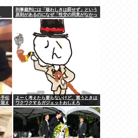
刑事裁判には「疑わしきは罰せず」という
」
原則があるのになぜ「性交の同意がなかっ
た」という確かめようが無いもので有罪に
なるの？
を手伝
よーく考えたら要らないけど、買うときは
を迎え
ワクワクするガジェットおしえろ