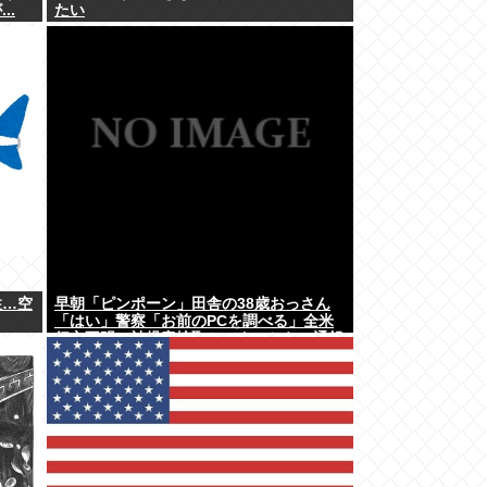
..
たい
性…空
早朝「ピンポーン」田舎の38歳おっさん
「はい」警察「お前のPCを調べる」全米
行方不明・被児童搾取センターからの通報
により児ホ゜画像を発見、逮捕