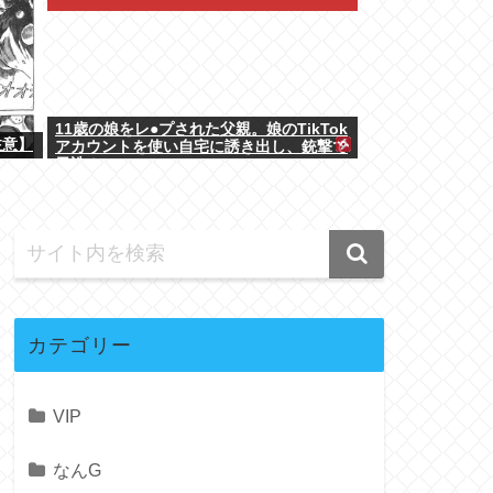
11歳の娘をレ●プされた父親。娘のTikTok
注意】
アカウントを使い自宅に誘き出し、銃撃で
天誅！
カテゴリー
VIP
なんG