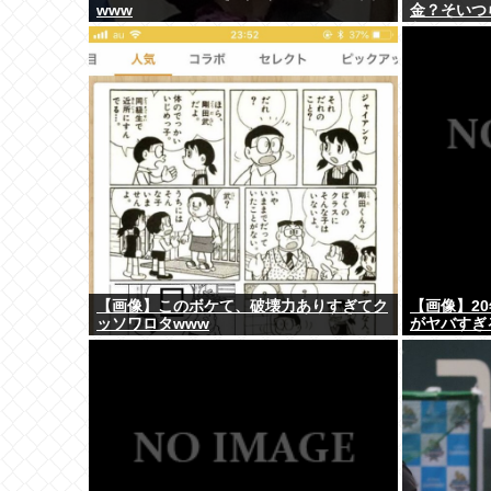
www
金？そいつ
か・・・・
【画像】このボケて、破壊力ありすぎてク
【画像】2
ッソワロタwww
がヤバすぎ