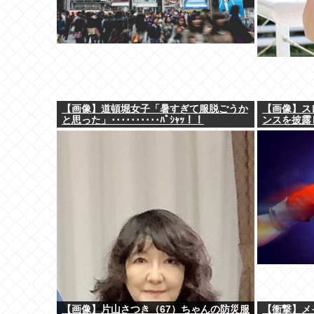
【画像】道頓堀女子「暑すぎて服脱ごうか
【画像】ス
と思った」･･････････ﾊﾟｼｬｯ！！
ンスを披露
【画像】片山さつき（67）ちゃんの防災服
【衝撃】メ