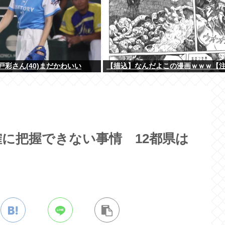
戸彩さん(40)まだかわいい
【描込】なんだよこの漫画ｗｗｗ【
確に把握できない事情 12都県は