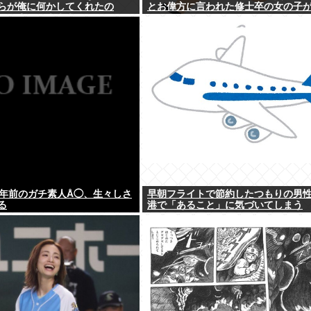
らが俺に何かしてくれたの
とお偉方に言われた修士卒の女の子が.
・・？」⇒！！！
0年前のガチ素人Å◯、生々しさ
早朝フライトで節約したつもりの男
る
港で「あること」に気づいてしまう