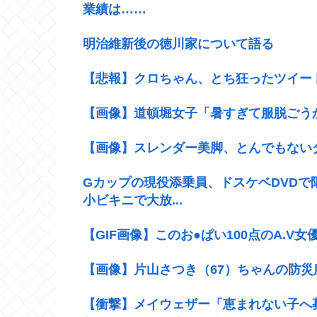
業績は……
明治維新後の徳川家について語る
【悲報】クロちゃん、とち狂ったツイー
【画像】道頓堀女子「暑すぎて服脱ごうかと思っ
【画像】スレンダー美脚、とんでもない
Gカップの現役添乗員、ドスケベDVDで
小ビキニで大放...
【GIF画像】このお●ぱい100点のA.V
【画像】片山さつき（67）ちゃんの防災
【衝撃】メイウェザー「恵まれない子へ