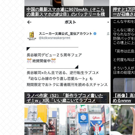
中国の最新スマホ遂に9070mAh（そこら
押すと1万
の最新スマホの約2倍）のバッテリーを積
ーが召喚さ
んでしまうwww
ラノベ作家（52）「新作ラブコメ書いた
【画像】高
ぞ！w」X民「いい歳こいてラブコメ
めるwww
（笑）恥ずかしくないの？」