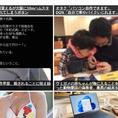
円貰えるが大阪に10mハムスタ
オタク「パソコン自作できます」
れてしまうボタン
DQN「自分で車やバイクいじれます
市早苗、殺されることに怯え始
ウミガメの赤ちゃんが海に入ること
った動物愛誤の偽善者、最悪の結末
る