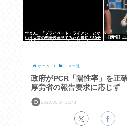
すまん、「プライベート・ライアン」とか
【朗報】上
いう大昔の戦争映画見てみたら最初の30分
で地獄なんだが…これずっと続く感じ？
ホーム
ニュー速＋
政府がPCR「陽性率」を正
厚労省の報告要求に応じず
2020.05.04 11:43