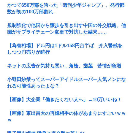
かつて650万部を誇った「週刊少年ジャンプ」、発行部
数が初の100万部割れ
規制強化で他国から譲歩を引き出す中国の外交戦略、他
国がサプライチェーン変更で対抗した結果……
【為替相場】ドル円は1ドル158円台半ば 介入警戒を
しつつ円売りが続行
ネットの広告が気持ち悪い…角栓、歯茎 苦情が急増
小野田紗栞ってスーパーアイドルスーパー人気メンにな
れる可能性あったよな？
【画像】大企業「働きたくない人へ」←10万いいね！
【画像】東出昌大の再婚相手の体があまりにすごいｗｗ
ｗ