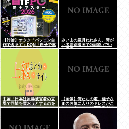
【討論】オタク「パソコン自
みい山の亜月ねねさん、障が
作できます」DQN「自分で車
い者差別漫画で2億稼いでい
やバイクいじれます」
た模様www
中国「日本は原爆被害者の立
【画像】俺たちの姫、佳子さ
場で同情を買おうとするのを
まのお気に入りのドレスがこ
止めろ」
ちらです←コレは可愛過ぎる
w w w w w w w w