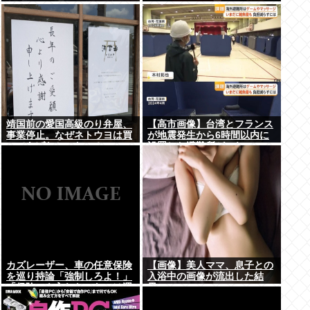
靖国前の愛国高級のり弁屋、
【高市画像】台湾とフランス
事業停止。なぜネトウヨは買
が地震発生から6時間以内に
ってあげなかったの？
設置した避難所がこれwww
カズレーザー、車の任意保険
【画像】美人ママ、息子との
を巡り持論「強制しろよ！」
入浴中の画像が流出した結
「保険にも入れないヤツは運
果・・・
転すんなよ」