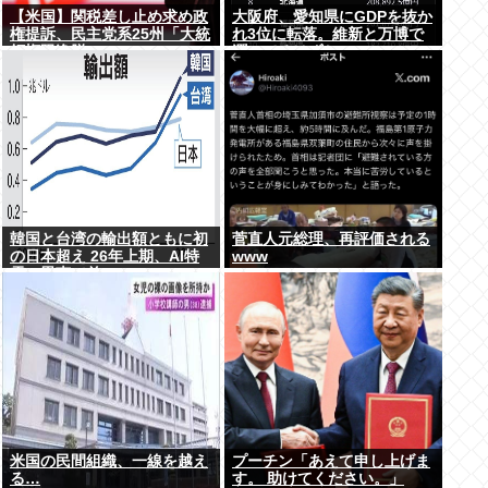
【米国】関税差し止め求め政
大阪府、愛知県にGDPを抜か
権提訴、民主党系25州「大統
れ3位に転落。維新と万博で
領権限逸脱」
潤ってるはずじゃ…
韓国と台湾の輸出額ともに初
菅直人元総理、再評価される
の日本超え 26年上期、AI特
www
需の恩恵で差
米国の民間組織、一線を越え
プーチン「あえて申し上げま
る…
す。 助けてください。」