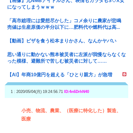
【画像】元NMBアイドルさん、表情もカラダもS♡X女
になってしまうｗｗｗ
「高市総理には愛想尽かした」コメ余りに農家が悲鳴
売値は生産原価の半分以下に…肥料代や燃料代は高...
【動画】ピザを食う松本まりかさん、なんかヤバい
思い通りに動かない熊本被災者に左派が我慢ならなくな
った模様、避難所で苦しむ被災者に対して……
【AI】年商10億円を超える「ひとり親方」が急増
1 : 2020/05/04(月) 19:24:56.71
ID:4n6DrhN40
小売、物流、農業、（医療に特化した）製造、
医療