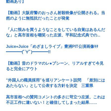
動画あり】
【動画】大阪府警のおっさん射殺映像が公開される。当
然のように無抵抗だったことが発覚
「人に恨みを買うようなことをしている自覚はあるんだ
な」と高市首相を嘲笑った左派、平和記念式典での...
Juice=Juice「めざましライブ」豊洲PIT公演画像ｷﾀ
━━━━(ﾟ∀ﾟ)━━━━!!
【動画】昔のドラマのレ●プシーン、リアルすぎて今見
ると完全にアウト
“外国人の職員採用”を巡りアンケート設問 「差別には
あたらない」として公表する方針を決定 三重県
高市首相への賛同コメントの多さに苛立つ左派、これは
不正工作に違いない！と確信してしまった結果……