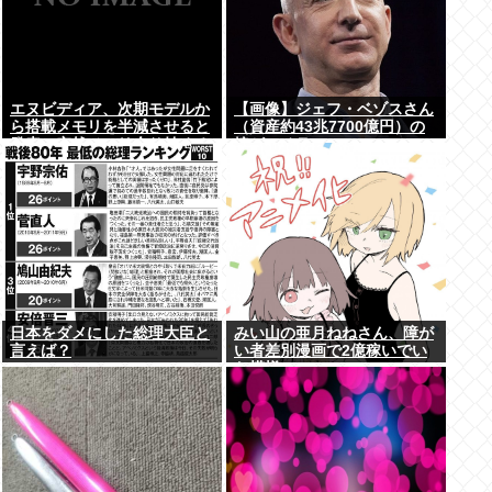
エヌビディア、次期モデルか
【画像】ジェフ・ベゾスさん
ら搭載メモリを半減させると
（資産約43兆7700億円）の
発表。突然メモリ余り始める
嫁がコチラwww
www
日本をダメにした総理大臣と
みい山の亜月ねねさん、障が
言えば？
い者差別漫画で2億稼いでい
た模様www