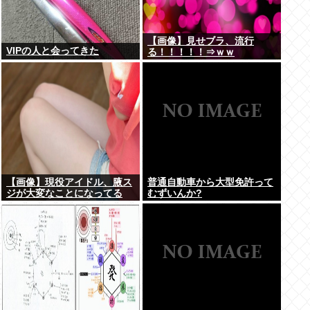
【画像】見せブラ、流行
VIPの人と会ってきた
る！！！！！⇒ｗｗ
【画像】現役アイドル、腋ス
普通自動車から大型免許って
ジが大変なことになってる
むずいんか?
www