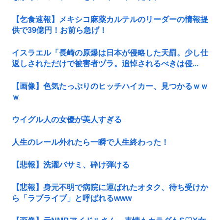
【乞食速報】メキシコ麻薬カルテルのリーダーの情報提
供で39億円！お前ら急げ！
イスラエル「長崎の原爆は日本が侵略した天罰。少し仕
返しされただけで被害者ヅラ。追悼されるべきは侵...
【画像】色気たっぷりのヒッチハイカー、見つかるｗｗ
ｗ
ウイグル人の女優が美人すぎる
人生のレール外れたら一瞬で人生終わった！
【悲報】洗濯バサミ、砕け弾ける
【悲報】身元不明で病院に運ばれたオタク、待ち受けか
ら「ラブライブ」と呼ばれるwww