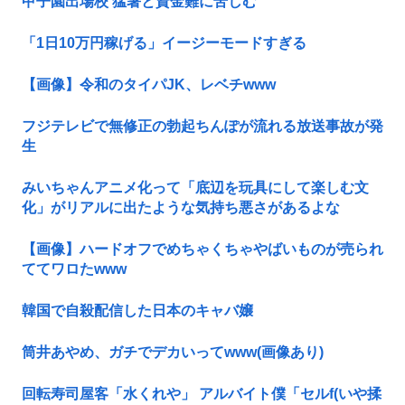
甲子園出場校 猛暑と資金難に苦しむ
「1日10万円稼げる」イージーモードすぎる
【画像】令和のタイパJK、レベチwww
フジテレビで無修正の勃起ちんぽが流れる放送事故が発
生
みいちゃんアニメ化って「底辺を玩具にして楽しむ文
化」がリアルに出たような気持ち悪さがあるよな
【画像】ハードオフでめちゃくちゃやばいものが売られ
ててワロたwww
韓国で自殺配信した日本のキャバ嬢
筒井あやめ、ガチでデカいってwww(画像あり)
回転寿司屋客「水くれや」 アルバイト僕「セルf(いや揉