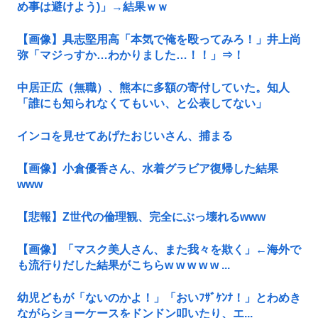
め事は避けよう)」→結果ｗｗ
【画像】具志堅用高「本気で俺を殴ってみろ！」井上尚
弥「マジっすか…わかりました…！！」⇒！
中居正広（無職）、熊本に多額の寄付していた。知人
「誰にも知られなくてもいい、と公表してない」
インコを見せてあげたおじいさん、捕まる
【画像】小倉優香さん、水着グラビア復帰した結果
www
【悲報】Z世代の倫理観、完全にぶっ壊れるwww
【画像】「マスク美人さん、また我々を欺く」←海外で
も流行りだした結果がこちらw w w w w ...
幼児どもが「ないのかよ！」「おいﾌｻﾞｹﾝﾅ！」とわめき
ながらショーケースをドンドン叩いたり、エ...