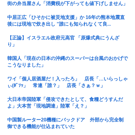
街の弁当屋さん「消費税が下がっても値下げしません」
中居正広「ひそかに被災地支援」か 16年の熊本地震直
後には現地で炊き出し “誰にも知られなくて良...
【正論】イスラエル政府元高官 「原爆式典にうんざ
り」
韓国人「現在の日本の沖縄のスーパーは台風のおかげで
こうなりました」
ワイ「個人居酒屋だ！入ったろ」 店長「…いらっしゃ
ぃ(ﾎﾞｿｯ」 常連「誰？」 店長「さぁ？ｗ」
大日本帝国陸軍「侵攻できたとして、食糧どうすんだ
よ」大本営「現地調達」陸軍「え？」
中国製ルーター20機種にバックドア 外部から完全制
御できる機能が仕込まれていた