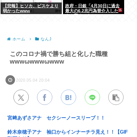
【悲報】ヒソカ、ビスケより
政府・日銀「4月30日に過去
弱かったwww
最大の6.2兆円為替介入した
よ！褒めてよ！」
ホーム
なんJ
このコロナ禍で勝ち組と化した職種
wwwωwwwωwww
2020.05.04 20:04
宮﨑あずさアナ セクシーノースリーブ！！
鈴木奈穂子アナ 袖口からインナーチラ見え！！【GIF