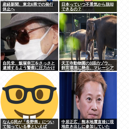
産経新聞、東北6県での発行
日本っていつ不景気から脱却
休止へ
できるの？
自民党、飯塚幸三をさっさと
天王寺動物園の3頭のゾウ、
逮捕するよう警察に圧力かけ
飼育環境に懸念、マレーシア
ていたwww
が返還要求署名17万人。酷す
ぎる日本の動物園
なんG民が「長野県」につい
中居正広、熊本地震直後に現
て知っている事といえば
地炊き出しに参加していた