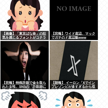
【画像】「東京ばな奈」の狂
【悲報】ワイド底辺、マック
気を感じるフォントがコチラ
でガチのド底辺飯www
www
【悲報】特殊詐欺で金を取ら
【朗報】 イーロン「Xでイン
れた女性、SNSの「詐欺師に
プレゾンビが多すぎるから収
騙し取られたお金、取り戻せ
益分配プログラムやめるわ」
ます」」に釣られさらに240
万円失うwww