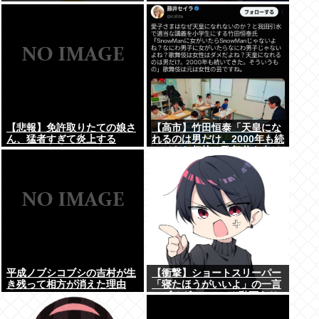
www
【悲報】免許取りたての娘さ
【高市】竹田恒泰「天皇にな
ん、猛者すぎて炎上する
れるのは男だけ。2000年も続
www
いてきた伝統。歌舞伎も女は
駄目だよね？」
平成ノブシコブシの吉村が生
【衝撃】ショートスリーパー
き残って相方が消えた理由
「寝たほうがいいよ」の一言
にブチギレwww(※動画あり)