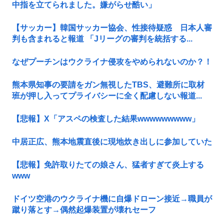
中指を立てられました。嫌がらせ酷い」
【サッカー】韓国サッカー協会、性接待疑惑 日本人審
判も含まれると報道 「Jリーグの審判を統括する...
なぜプーチンはウクライナ侵攻をやめられないのか？！
熊本県知事の要請をガン無視したTBS、避難所に取材
班が押し入ってプライバシーに全く配慮しない報道...
【悲報】X「アスペの検査した結果wwwwwwwww」
中居正広、熊本地震直後に現地炊き出しに参加していた
【悲報】免許取りたての娘さん、猛者すぎて炎上する
www
ドイツ空港のウクライナ機に自爆ドローン接近→職員が
蹴り落とす→偶然起爆装置が壊れセーフ