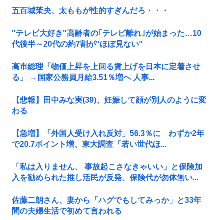
五百城茉央、太ももが性的すぎんだろ・・・
"テレビ大好き"高齢者の｢テレビ離れ｣が始まった…10
代後半～20代の約7割が"ほぼ見ない"
高市総理「物価上昇を上回る賃上げを日本に定着させ
る」 →国家公務員月給3.51％増へ 人事...
【悲報】田中みな実(39)、妊娠して顔が別人のように変
わる
【急増】「外国人受け入れ反対」56.3％に わずか2年
で20.7ポイント増、東大調査「若い世代ほ...
「私は入りません、 事故起こさなきゃいい」と保険加
入を勧められた推し活民が反発、保険代が勿体無い...
佐藤二朗さん、妻から「ハグでもしてみっか」と33年
間の夫婦生活で初めて言われる