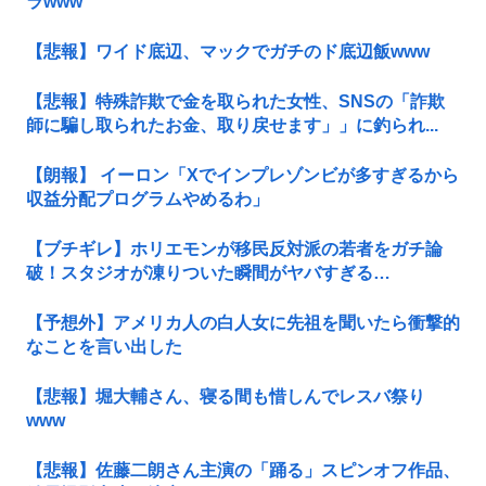
ラwww
【悲報】ワイド底辺、マックでガチのド底辺飯www
【悲報】特殊詐欺で金を取られた女性、SNSの「詐欺
師に騙し取られたお金、取り戻せます」」に釣られ...
【朗報】 イーロン「Xでインプレゾンビが多すぎるから
収益分配プログラムやめるわ」
【ブチギレ】ホリエモンが移民反対派の若者をガチ論
破！スタジオが凍りついた瞬間がヤバすぎる…
【予想外】アメリカ人の白人女に先祖を聞いたら衝撃的
なことを言い出した
【悲報】堀大輔さん、寝る間も惜しんでレスバ祭り
www
【悲報】佐藤二朗さん主演の「踊る」スピンオフ作品、