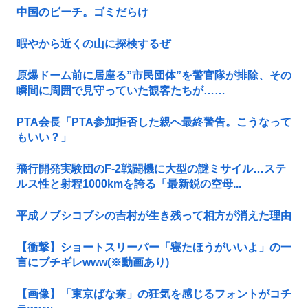
中国のビーチ。ゴミだらけ
暇やから近くの山に探検するぜ
原爆ドーム前に居座る”市民団体”を警官隊が排除、その
瞬間に周囲で見守っていた観客たちが……
PTA会長「PTA参加拒否した親へ最終警告。こうなって
もいい？」
飛行開発実験団のF-2戦闘機に大型の謎ミサイル…ステ
ルス性と射程1000kmを誇る「最新鋭の空母...
平成ノブシコブシの吉村が生き残って相方が消えた理由
【衝撃】ショートスリーパー「寝たほうがいいよ」の一
言にブチギレwww(※動画あり)
【画像】「東京ばな奈」の狂気を感じるフォントがコチ