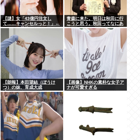
【謎】女「43億円注文し
青森に来た。明日は秋田に行
て……キャンセルっと！」←
こうと思う。秋田ってなにあ
こいつの目的ｗ
るんだ？
【朗報】本田望結（ぼうけ
【画像】NHKの素朴な女子ア
つ）の妹、育成大成
ナが可愛すぎる
功！！！！