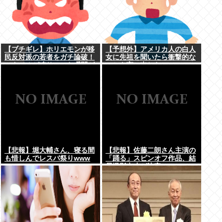
【ブチギレ】ホリエモンが移
【予想外】アメリカ人の白人
民反対派の若者をガチ論破！
女に先祖を聞いたら衝撃的な
スタジオが凍りついた瞬間が
ことを言い出した
ヤバすぎる…
【悲報】堀大輔さん、寝る間
【悲報】佐藤二朗さん主演の
も惜しんでレスバ祭りwww
「踊る」スピンオフ作品、結
局撮影中止が決定www