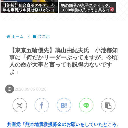
【朗報】仙台育英のチア、今
柄の部分が息子スティック。
年も爆乳ワキ見せ祭りがシコ
1600年前の爪そうじ具をイギ
すぎる
リスの道路工事現場で発見
ホーム
芸スポ
【東京五輪優先】鳩山由紀夫氏 小池都知
事に「何だかリーダーぶってますが、今頃
人の命が大事と言っても説得力ないです
よ」
2020.05.05 00:26
共産党「熊本地震救援募金のお願いをしていたところ、