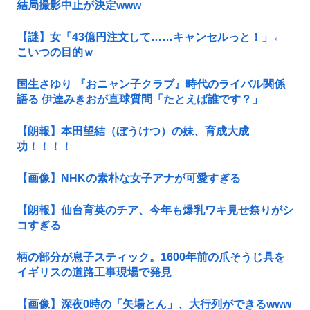
結局撮影中止が決定www
【謎】女「43億円注文して……キャンセルっと！」←
こいつの目的ｗ
国生さゆり 『おニャン子クラブ』時代のライバル関係
語る 伊達みきおが直球質問「たとえば誰です？」
【朗報】本田望結（ぼうけつ）の妹、育成大成
功！！！！
【画像】NHKの素朴な女子アナが可愛すぎる
【朗報】仙台育英のチア、今年も爆乳ワキ見せ祭りがシ
コすぎる
柄の部分が息子スティック。1600年前の爪そうじ具を
イギリスの道路工事現場で発見
【画像】深夜0時の「矢場とん」、大行列ができるwww