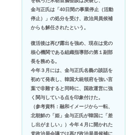
を執った米朝首脳会談は決裂し、
金与正氏は「40日間の事業停止（活動
停止）」の処分を受け、政治局員候補
からも解任されたという。
復活後は再び露出を強め、現在は党の
核心機関である組織指導部の第１副部
長を務める。
今年３月には、金与正氏名義の談話を
初めて発表し、韓国大統領府を強い言
葉で非難すると同時に、国政運営に強
く関与している点を印象付けた。
（参考資料：融和イメージから一転、
北朝鮮の「姫」金与正氏が韓国に「差
し出がましい」）今年４月に開かれた
党政治局会議では再び政治局員候補に