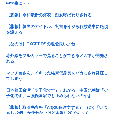
中学生に・・
【悲報】令和最新の浴衣、痴女呼ばわりされる
【悲報】韓国のアイドル、乳首をイジられ放送中に絶頂
を迎える...
【なのは】EXCEEDSの理念良いよね
赤外線をフルカラーで見ることができるメガネが開発さ
れる
マッチョさん、イキった結果低身長をバカにされ発狂し
てしまう
日本韓国台湾「少子化です」←わかる 中国北朝鮮「少
子化です」←強権国家でも止められないのかよ
【悲報】取引先専務「Aを20個注文する」 ぼく「いつ
も1～2個しか使わないけど本当に20であって...