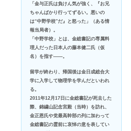
「金与正氏は負けん気が強く、『お兄
ちゃんばかり行ってずるい。悪いの
は“中野学校”だ』と怒った」（ある情
報当局者）。
「中野学校」とは、金総書記の専属料
理人だった日本人の藤本健二氏（仮
名）を指す――。
留学が終わり、帰国後は金日成総合大
学に入学して物理学を学んだといわれ
る。
2011年12月17日に金総書記が死去した
際、錦繍山記念宮殿（当時）を訪れ、
金正恩氏や党最高幹部の列に加わって
金総書記の霊前に哀悼の意を表してい