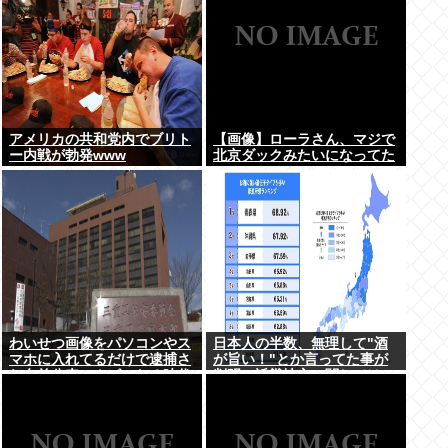
アメリカの共和党内でブリト
【画像】ローラさん、マジで
ー内戦が勃発www
北京ダックみたいになってた
わいせつ画像をパソコンやス
日本人の半数、無理して"酒
マホに入れてるだけで逮捕さ
が旨い！"とか言ってた事が
れ名前公表、クビになる時代
判明。近畿地方に関しては6
アメリカの情報機関が警察庁
割が下戸
に情報提供