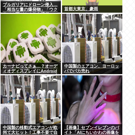
ブルガリアにドローン侵入…
首都大東京、豪雨
「相当な量の爆発物」「ウク
ライナ軍がよく使う機種」
カーナビってさぁ…？オーデ
中国製のエアコン、ヨーロッ
ィオディスプレイにAndroid
パでバカ売れ
autoつないでGoogleマップ
とかcocchiとかナビリンクで
マジで十分だよな…
中国製の移動式エアコンが欧
【画像】セブンイレブンのバ
州て大ヒット！工事不要で自
イト「AIにちいかわの画像を