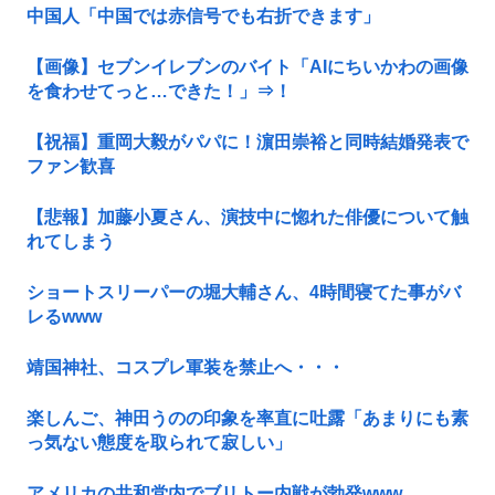
中国人「中国では赤信号でも右折できます」
【画像】セブンイレブンのバイト「AIにちいかわの画像
を食わせてっと…できた！」⇒！
【祝福】重岡大毅がパパに！濵田崇裕と同時結婚発表で
ファン歓喜
【悲報】加藤小夏さん、演技中に惚れた俳優について触
れてしまう
ショートスリーパーの堀大輔さん、4時間寝てた事がバ
レるwww
靖国神社、コスプレ軍装を禁止へ・・・
楽しんご、神田うのの印象を率直に吐露「あまりにも素
っ気ない態度を取られて寂しい」
アメリカの共和党内でブリトー内戦が勃発www