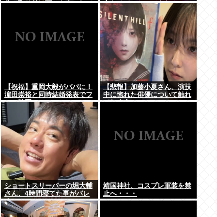
分で取り付け可、もうこれで
食わせてっと…できた！」
良くね？
⇒！
【祝福】重岡大毅がパパに！
【悲報】加藤小夏さん、演技
濵田崇裕と同時結婚発表でフ
中に惚れた俳優について触れ
ァン歓喜
てしまう
ショートスリーパーの堀大輔
靖国神社、コスプレ軍装を禁
さん、4時間寝てた事がバレ
止へ・・・
るwww