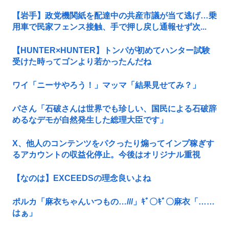
【岩手】政党機関紙を配達中の共産市議が当て逃げ…乗
用車で民家フェンス接触、手で押し戻し通報せず次...
【HUNTER×HUNTER】トンパが初めてハンター試験
受けた時ってゴンより若かったんだね
ワイ「ニーサやろう！」マッマ「結果見せてみ？」
パさん「石破さんは世界でも珍しい、国民による石破辞
めるなデモが自然発生した総理大臣です」
X、他人のコンテンツをパクったり煽ってインプ稼ぎす
るアカウントの収益化停止。今後はオリジナル重視
【なのは】EXCEEDSの理念良いよね
ポルカ「麻衣ちゃんいつもの…///」ｷﾞ〇ｷﾞ〇麻衣「……
はぁ」