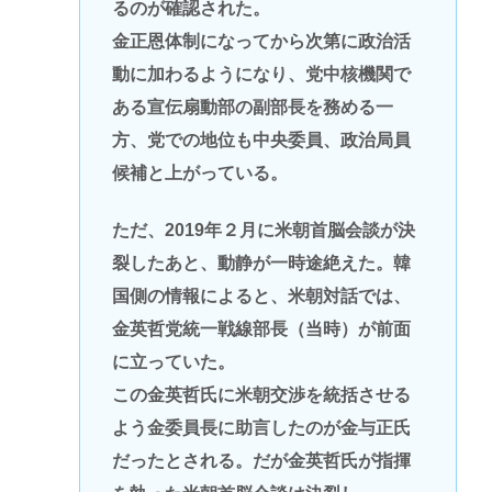
るのが確認された。
金正恩体制になってから次第に政治活
動に加わるようになり、党中核機関で
ある宣伝扇動部の副部長を務める一
方、党での地位も中央委員、政治局員
候補と上がっている。
ただ、2019年２月に米朝首脳会談が決
裂したあと、動静が一時途絶えた。韓
国側の情報によると、米朝対話では、
金英哲党統一戦線部長（当時）が前面
に立っていた。
この金英哲氏に米朝交渉を統括させる
よう金委員長に助言したのが金与正氏
だったとされる。だが金英哲氏が指揮