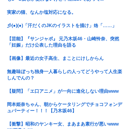
実家の猫、なんか塩対応になる。
彡(●)(●)「汗だくのJKのイラストを描け」烙「……」
【芸能】『サンジャポ』 元乃木坂46・山崎怜奈、突然
「妊娠」だけ公表した理由を語る
【画像】最近の女子高生、まことにけしからん
無趣味ぼっち独身一人暮らしの人ってどうやって人生楽
しんでんの？
【疑問】「エ口アニメ」が一向に進化しない理由www
岡本姫奈ちゃん、朝からケータリングでチョコフォンデ
ュパーティー！！！【乃木坂46】
【衝撃】昭和のヤンキー女、まあまあ素行が悪いwww