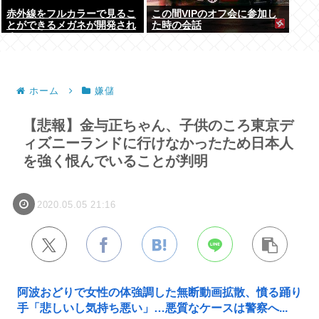
赤外線をフルカラーで見るこ
この間VIPのオフ会に参加し
とができるメガネが開発され
た時の会話
る
ホーム
嫌儲
【悲報】金与正ちゃん、子供のころ東京デ
ィズニーランドに行けなかったため日本人
を強く恨んでいることが判明
2020.05.05 21:16
阿波おどりで女性の体強調した無断動画拡散、憤る踊り
手「悲しいし気持ち悪い」…悪質なケースは警察へ...