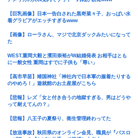
【巨乳画像】日本一告白された黒嵜菜々子、おっぱい水
着グラビアがエッチすぎるwww
【画像】ローラさん、マジで北京ダックみたいになって
た
WEST.重岡大毅と濱田崇裕がW結婚発表 お相手はとも
に一般女性 重岡はすでに子供も「尊い」
【高市早苗】靖国神社「神社内で日本軍の服着たりする
のやめろ！」遊就館のお土産屋がこちら
【悲報】レズ「女と付き合うの地獄すぎる、男はどうや
って耐えてんの？」
【悲報】八王子の夏祭り、衛生管理終わってた
【放送事故】秋田県のオンライン会見、職員が『バスロ