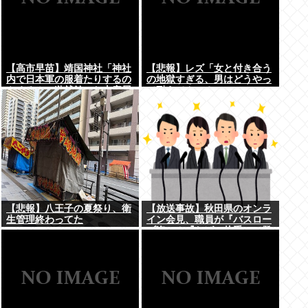
【高市早苗】靖国神社「神社
【悲報】レズ「女と付き合う
内で日本軍の服着たりするの
の地獄すぎる、男はどうやっ
やめろ！」遊就館のお土産屋
て耐えてんの？」
がこちら
【悲報】八王子の夏祭り、衛
【放送事故】秋田県のオンラ
生管理終わってた
イン会見、職員が『バスロー
ブ姿』＆『たばこ片手』で登
場し大炎上