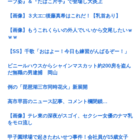
ーブ姿』＆『たばこ片手』で登場し大炎上
【画像】３大エ□後藤真希はこれだ！【乳首あり】
【画像】もうこれくらいの外人でいいから交尾したいｗ
ｗｗ
【SS】千歌「おはよー！今日も練習がんばるぞー！」
ビニールハウスからシャインマスカット約200房を盗ん
だ無職の男逮捕 岡山
例の「琵琶湖三市同時花火」新展開
高市早苗のニュース記事、コメント欄閉鎖…
【画像】テレ東の深夜がスゴイ、セクシー女優のナマ乳
をモロ流し
甲子園球場で起きたわいせつ事件！会社員が15歳女子