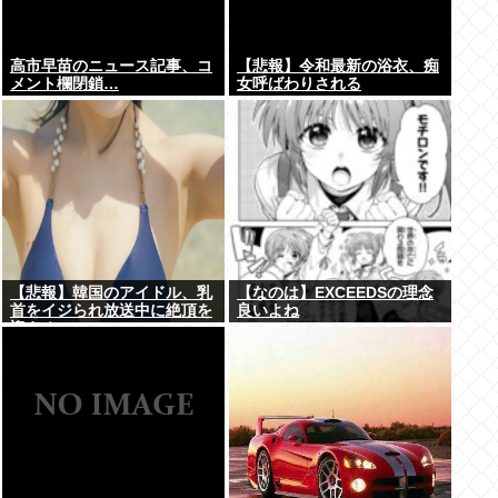
高市早苗のニュース記事、コ
【悲報】令和最新の浴衣、痴
メント欄閉鎖…
女呼ばわりされる
【悲報】韓国のアイドル、乳
【なのは】EXCEEDSの理念
首をイジられ放送中に絶頂を
良いよね
迎える...