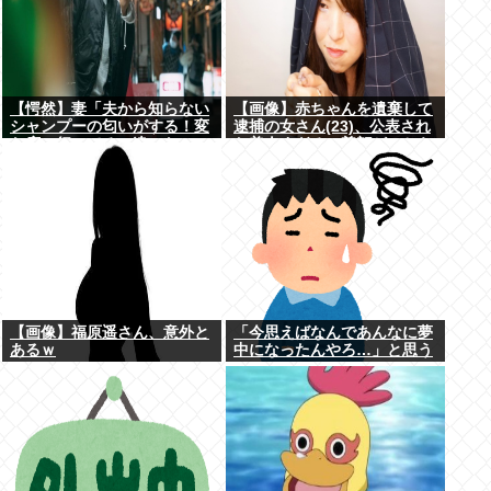
【愕然】妻「夫から知らない
【画像】赤ちゃんを遺棄して
シャンプーの匂いがする！変
逮捕の女さん(23)、公表され
な店に行ってるに違いな
た美人すぎるご尊顔がこちら
い！！！」探偵「調べたとこ
⇒www
ろ･･･」⇒結果ｗｗ
【画像】福原遥さん、意外と
「今思えばなんであんなに夢
あるｗ
中になったんやろ…」と思う
コンテンツ