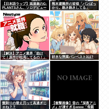
【日本語ラップ】舐達麻のG-
熊本避難所の皆様「パンばっ
PLANTSさん、ソロデビュー
かり。飽き飽きしてる」
【解決】アニメ業界「助け
好きな惣菜パンベスト3は?
て！原作が枯渇してるの！」
←いや既存作品の2期やった
ら良いよね？
髭剃りの替え刃って高過ぎじ
【衝撃画像】昔の『深夜アニ
ゃね？？
メ』が凄すぎるwww「母親