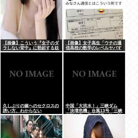
【画像】こういう『女子のダ
【画像】女子高生「ウチの通
ラしない背中』に勃起する奴
信高校の数学のレベルヤバす
www
ぎｗｗｗ」
久しぶりの嫁へのセクロスの
中国「大洪水！」三峡ダム
誘い方、わからない
「決壊危機」台風13号「三峡
直撃確定」日本「最も強い勢
力で接近！（伊勢湾台風級」
台風13号と15号「中国本土で
ぶつかり合う（前代未聞」→