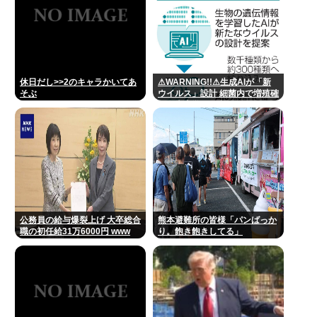
休日だし>>2のキャラかいてあ
⚠WARNING!!⚠生成AIが「新
そぶ
ウイルス」設計 細菌内で増殖確
認、米大学が研究
公務員の給与爆裂上げ 大卒総合
熊本避難所の皆様「パンばっか
職の初任給31万6000円 www
り。飽き飽きしてる」