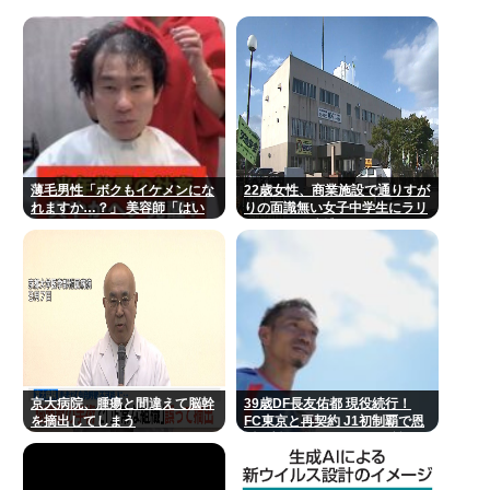
薄毛男性「ボクもイケメンにな
22歳女性、商業施設で通りすが
れますか…？」 美容師「はい
りの面識無い女子中学生にラリ
っ！なれますよ 」
アットして逮捕される
京大病院、腫瘍と間違えて脳幹
39歳DF長友佑都 現役続行！
を摘出してしまう
FC東京と再契約 J1初制覇で恩
返し誓う 今日ホーム町田戦で正
式表明