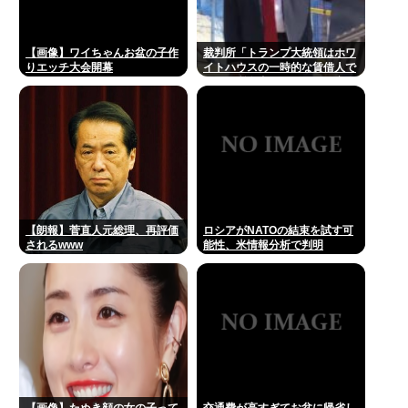
【画像】ワイちゃんお盆の子作
裁判所「トランプ大統領はホワ
りエッチ大会開幕
イトハウスの一時的な賃借人で
あり、所有者ではない」、宴会
場建設の工事差し止め命令
【朗報】菅直人元総理、再評価
ロシアがNATOの結束を試す可
されるwww
能性、米情報分析で判明
【画像】たぬき顔の女の子って
交通費が高すぎてお盆に帰省し