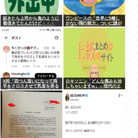
起きたら上司から鬼のように
ワンピースの「世界に5種し
着信きてたんだけど・・・
かない飛行能力」ついに謎が
判明するwww
X民「四つん這いになって両
ロキソニン「どんな痛みも治
手をクロスさせて乳首を弄る
しちゃいますw」←現代のエ
と簡単にイケる」 これ出来な
リクサーやろ…
いヤツはゲイ