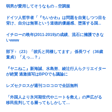
弱男が愛用してそうなもの→空調服
ドイツ人哲学者「『ちいかわ』は問題を自覚しつつ目を
背け、自分は無害という道徳的優越感、堕落する国...
イチローの晩年(2011-2019)の成績、流石に擁護できな
いwww
部下♀（23）「彼氏と同棲してます」 係長ワイ（36歳
童貞）「えっ…？」
『ヤニねこ』新海誠、水島努、綾辻行人らクリエイター
が絶賛 過激描写はBPOでも議論に
レズセクロスが週刊コロコロで全話無料
「外国人より氷河期世代やニートを救え」の声広がる
移民批判してる層ってもしかして…