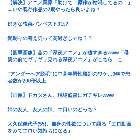
【解決】アニメ業界「助けて！原作が枯渇してるの！」
←いや既存作品の2期やったら良いよね？
好きな惣菜パンベスト3は?
髭剃りの替え刃って高過ぎじゃね？？
【衝撃画像】昔の『深夜アニメ』が凄すぎるwww「母
親の前でギリギリ見れる深夜アニメ」がこちら…こ...
“アンダーヘア脱毛”に中高年男性殺到のワケ…9年で患
者数が200倍以上
【画像】ドカタさん、現場監督にガチギレwww
姉の友人、友人の姉、エ口いのどっち？
大久保佳代子(55)、自身の性欲について語る「エロ動画
をみてエロい気持ちになる」