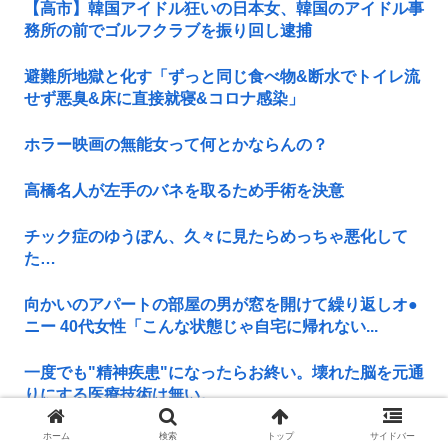
【高市】韓国アイドル狂いの日本女、韓国のアイドル事
務所の前でゴルフクラブを振り回し逮捕
避難所地獄と化す「ずっと同じ食べ物&断水でトイレ流
せず悪臭&床に直接就寝&コロナ感染」
ホラー映画の無能女って何とかならんの？
高橋名人が左手のバネを取るため手術を決意
チック症のゆうぽん、久々に見たらめっちゃ悪化して
た…
向かいのアパートの部屋の男が窓を開けて繰り返しオ●
ニー 40代女性「こんな状態じゃ自宅に帰れない...
一度でも"精神疾患"になったらお終い。壊れた脳を元通
りにする医療技術は無い。
ホーム
検索
トップ
サイドバー
35歳私、>>5で処女捧げます