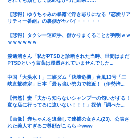
されても頑として認めなかった結果……
【悲報】ゆうちゃみの暴露で浮き彫りになる『恋愛リア
リティー番組』の裏側がヤバイ・・・・・
【悲報】タクシー運転手、儲かりまくることが判明ｗｗ
ｗｗｗｗｗｗ
渡邊渚さん「私がPTSDと診断された当時、世間はまだ
PTSDという言葉は浸透されていませんでした...
中国「大洪水！」三峡ダム「決壊危機」台風13号「三
峡直撃確定」日本「最も強い勢力で接近！（伊勢湾...
【愕然】妻「夫から知らないシャンプーの匂いがする！
変な店に行ってるに違いない！！！」探偵「調べた...
【画像】赤ちゃんを遺棄して逮捕の女さん(23)、公表さ
れた美人すぎるご尊顔がこちら⇒www