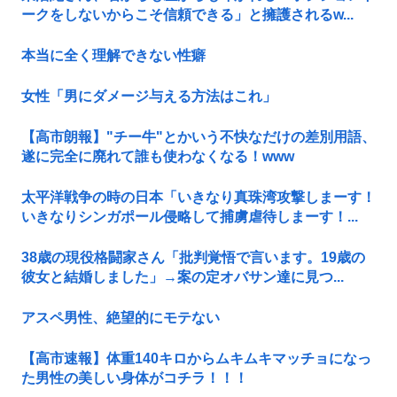
ークをしないからこそ信頼できる」と擁護されるw...
本当に全く理解できない性癖
女性「男にダメージ与える方法はこれ」
【高市朗報】"チー牛"とかいう不快なだけの差別用語、
遂に完全に廃れて誰も使わなくなる！www
太平洋戦争の時の日本「いきなり真珠湾攻撃しまーす！
いきなりシンガポール侵略して捕虜虐待しまーす！...
38歳の現役格闘家さん「批判覚悟で言います。19歳の
彼女と結婚しました」→案の定オバサン達に見つ...
アスペ男性、絶望的にモテない
【高市速報】体重140キロからムキムキマッチョになっ
た男性の美しい身体がコチラ！！！