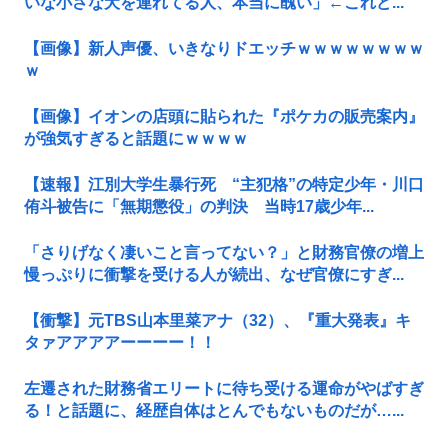
いな小さな犬を連れてる人、本当に醜い」←これど...
【画像】新人声優、いきなりドエッチｗｗｗｗｗｗｗｗ
ｗ
【画像】イオンの店頭に貼られた『ポケカの販売案内』
が強気すぎると話題にｗｗｗｗ
【速報】江別大学生暴行死 “主犯格”の特定少年・川口
侑斗被告に「無期懲役」の判決 当時17歳少年...
「さりげなく凄いこと言ってない？」と財務官僚の増上
慢っぷりに衝撃を受ける人が続出、なぜ官僚にすぎ...
【衝撃】元TBS山本里菜アナ（32）、『重大発表』キ
タァアアアアーーーー！！
左遷された財務省エリートに待ち受ける運命がやばすぎ
る！と話題に、経歴自体はとんでもないものだが…...