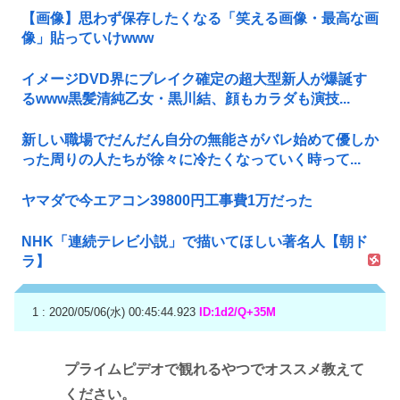
【画像】思わず保存したくなる「笑える画像・最高な画
像」貼っていけwww
イメージDVD界にブレイク確定の超大型新人が爆誕す
るwww黒髪清純乙女・黒川結、顔もカラダも演技...
新しい職場でだんだん自分の無能さがバレ始めて優しか
った周りの人たちが徐々に冷たくなっていく時って...
ヤマダで今エアコン39800円工事費1万だった
NHK「連続テレビ小説」で描いてほしい著名人【朝ド
ラ】
1 : 2020/05/06(水) 00:45:44.923
ID:1d2/Q+35M
プライムピデオで観れるやつでオススメ教えて
ください。