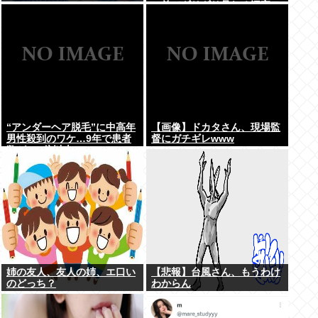
の前でギリギリ見れる深夜ア
ニメ」がこちら…この名作ア
ニメは…
“アンダーヘア脱毛”に中高年
【画像】ドカタさん、現場監
男性殺到のワケ…9年で患者
督にガチギレwww
数が200倍以上
姉の友人、友人の姉、エ口い
【悲報】台風さん、もうわけ
のどっち？
わからん