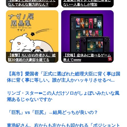
なんであんな魅力的なん？
ない一人暮らしが増加
【Pickup07091607】
【衝撃】ちいかわ作者さん、総
【悲報】盆休みに遊べるゲーム
額30億超の大豪邸を建てる
教えてwww
www
【高市】愛国者「正式に選ばれた総理大臣に背く事は国
体に背く事に等しい。誰が主人かハッキリさせるべ...
リンゴ・スター⬅︎この人だけソロがしょぼいみたいな風
潮あるじゃないですか
「巨乳」vs「巨尻」→結局どっちが良いの？
東浩紀さん、右からも左からも叩かれる「ポジショント