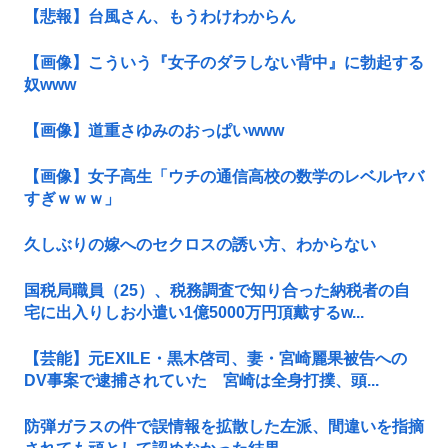
【悲報】台風さん、もうわけわからん
【画像】こういう『女子のダラしない背中』に勃起する
奴www
【画像】道重さゆみのおっぱいwww
【画像】女子高生「ウチの通信高校の数学のレベルヤバ
すぎｗｗｗ」
久しぶりの嫁へのセクロスの誘い方、わからない
国税局職員（25）、税務調査で知り合った納税者の自
宅に出入りしお小遣い1億5000万円頂戴するw...
【芸能】元EXILE・黒木啓司、妻・宮崎麗果被告への
DV事案で逮捕されていた 宮崎は全身打撲、頭...
防弾ガラスの件で誤情報を拡散した左派、間違いを指摘