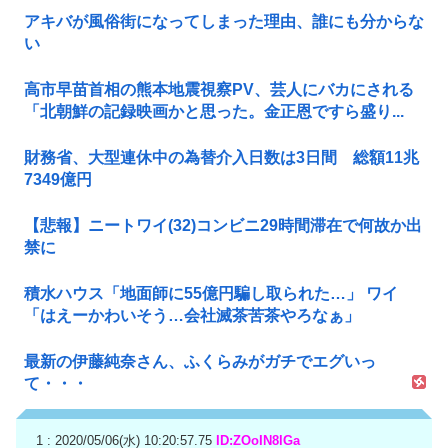
アキバが風俗街になってしまった理由、誰にも分からな
い
高市早苗首相の熊本地震視察PV、芸人にバカにされる
「北朝鮮の記録映画かと思った。金正恩ですら盛り...
財務省、大型連休中の為替介入日数は3日間 総額11兆
7349億円
【悲報】ニートワイ(32)コンビニ29時間滞在で何故か出
禁に
積水ハウス「地面師に55億円騙し取られた…」 ワイ
「はえーかわいそう…会社滅茶苦茶やろなぁ」
最新の伊藤純奈さん、ふくらみがガチでエグいっ
て・・・
1 : 2020/05/06(水) 10:20:57.75
ID:ZOoIN8lGa