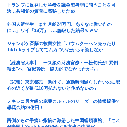
トランプに反発した学者を議会侮辱罪に問うことを可
決…共和党の質問に黙秘したため
外国人留学生「また月給24万円、あんなに働いたの
に…」ワイ「18万」→…論破した結果ｗｗｗ
ジャンポケ斉藤の被害女性「バウムクーヘン売ったり
TikTokライブしててムカついたから示談しなか...
【総務省人事】エース級の財務官僚・一松旬氏が“異例
転出”へ 官邸幹部「協力的でなかったから」
【悲報】東京都民「助けて。通勤時間減らしたいのに都
心の近くが最低10万払わないと住めないの」
メキシコ最大級の麻薬カルテルのリーダーの情報提供で
報奨金約39億円！
西側からの手痛い指摘に激怒した中国総領事館、「これ
が米国人Youtuberが紹介する本当の中国だ...