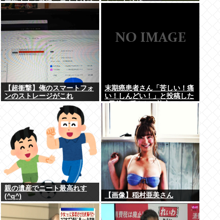
国際大会を辞退…日本水泳連
えは2年連続
盟「報告が遅れお詫び」
【超衝撃】俺のスマートフォ
末期癌患者さん「苦しい！痛
ンのストレージがこれ
い！しんどい！」と投稿した
5日後に穏やかに旅立つ
親の遺産でニート最高れす
【画像】稲村亜美さん
(^q^)