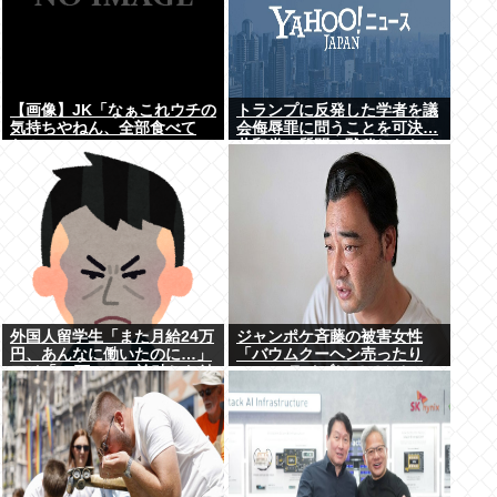
【画像】JK「なぁこれウチの
トランプに反発した学者を議
気持ちやねん、全部食べて
会侮辱罪に問うことを可決…
な！」
共和党の質問に黙秘したため
外国人留学生「また月給24万
ジャンポケ斉藤の被害女性
円、あんなに働いたのに…」
「バウムクーヘン売ったり
ワイ「18万」→…論破した結
TikTokライブしててムカつい
果ｗｗｗ
たから示談しなかった」←こ
れ