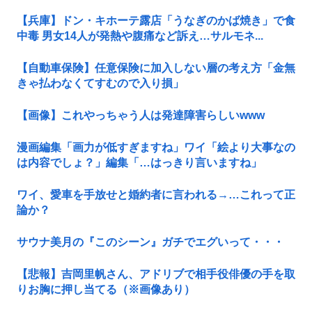
【兵庫】ドン・キホーテ露店「うなぎのかば焼き」で食
中毒 男女14人が発熱や腹痛など訴え…サルモネ...
【自動車保険】任意保険に加入しない層の考え方「金無
きゃ払わなくてすむので入り損」
【画像】これやっちゃう人は発達障害らしいwww
漫画編集「画力が低すぎますね」ワイ「絵より大事なの
は内容でしょ？」編集「…はっきり言いますね」
ワイ、愛車を手放せと婚約者に言われる→…これって正
論か？
サウナ美月の『このシーン』ガチでエグいって・・・
【悲報】吉岡里帆さん、アドリブで相手役俳優の手を取
りお胸に押し当てる（※画像あり）