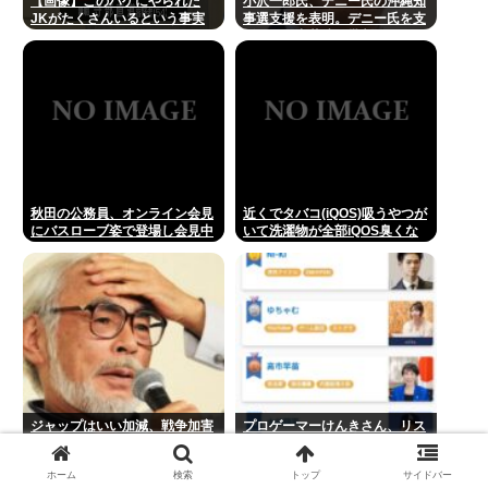
【画像】このハゲにやられた
小沢一郎氏、デニー氏の沖縄知
JKがたくさんいるという事実
事選支援を表明。デニー氏を支
援しない中革連を批判
秋田の公務員、オンライン会見
近くでタバコ(iQOS)吸うやつが
にバスローブ姿で登場し会見中
いて洗濯物が全部iQOS臭くな
にタバコを吸う←あのさあ！
った
ジャップはいい加減、戦争加害
プロゲーマーけんきさん、リス
について認めるべき
ナーにお気持ちして配信界隈か
ら嫌われた結果好き嫌い5位に
ホーム
検索
トップ
サイドバー
www