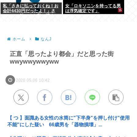
私「さきに払っておくね！お
女「ロキソニンを持ってる男
会計4430円だったよ！」さ
は浮気確定です」
て、この時いくら私に渡すか
書いてね
ホーム
なんJ
正直「思ったより都会」だと思った街
wwywwywwyww
2020.05.06 10:42
【 つ 】面識ある女性の水筒に"下半身"を押し付け"使用
不能"にした疑い 66歳男を「器物損壊」...