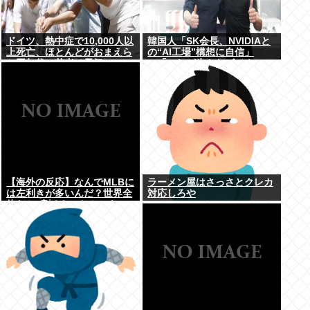
ドイツ、熱中症で10,000人以
韓国人「SK会長、NVIDIAと
上死亡、ほとんどがおまえら
の“AI工場”構想に自信」
と同年代、若者は元気
→「これが生きたビジネス
だ！」
【海外の反応】なんでMLBに
ラーメン屋はさっさとクレカ
は左利きが多いんだ？世界全
対応しろや
体だと1割くらいしかいない
はずなのに → 「左ピッチャ
ーは貴重だからな」「内野で
は不利だけど基本左利きのほ
うが重宝される傾向にはある
と思う」