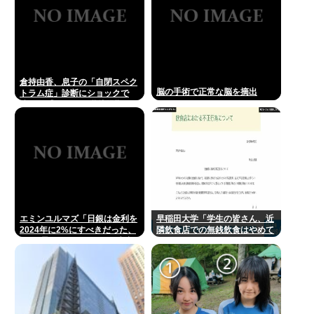
倉持由香、息子の「自閉スペク
脳の手術で正常な脳を摘出
トラム症」診断にショックで
涙… 見逃していた乳幼児期のサ
インとは
エミンユルマズ「日銀は金利を
早稲田大学「学生の皆さん、近
2024年に2%にすべきだった、
隣飲食店での無銭飲食はやめて
2%で景気が悪くなるなら生産
ください」
性が低い利益が出せない企業、
潰れろ