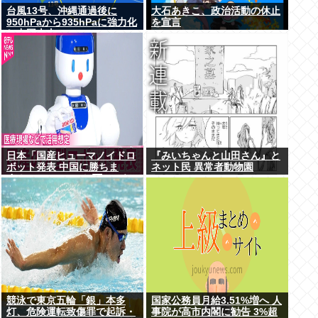
台風13号、沖縄通過後に
大石あきこ、政治活動の休止
950hPaから935hPaに強力化
を宣言
し中国本土へwww
日本「国産ヒューマノイドロ
『みいちゃんと山田さん』と
ボット発表 中国に勝ちま
ネット民 異常者動物園
す！」youtubeで1万いいね
競泳で東京五輪「銀」本多
国家公務員月給3.51%増へ 人
灯、危険運転致傷罪で起訴・
事院が高市内閣に勧告 3%超