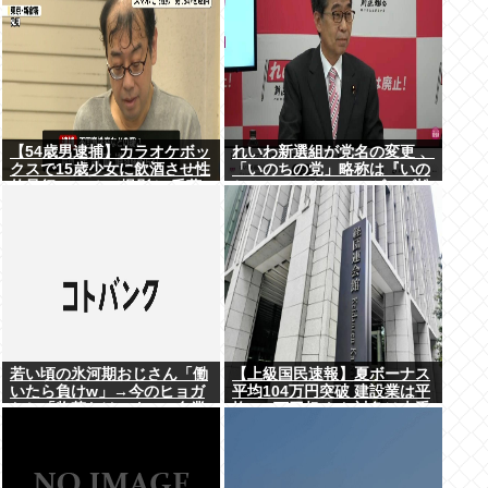
【54歳男逮捕】カラオケボッ
れいわ新選組が党名の変更 、
クスで15歳少女に飲酒させ性
「いのちの党」略称は『いの
的暴行 スマホで撮影か 千葉
ち』 SNSではTIM・ゴルゴ松
本に言及「ゴルゴ出馬確定」
「党首は決まり」
若い頃の氷河期おじさん「働
【上級国民速報】夏ボーナス
いたら負けw」→今のヒョガ
平均104万円突破 建設業は平
おじ「惣菜たけぇよ..」 自業
均200万円超 なお対象は大手
自得で草
163社93万人、全就業者の1%
強