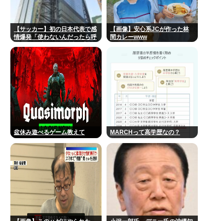
【サッカー】初の日本代表で感
【画像】安心系JCが作った林
情爆発「使わないんだったら呼
間カレーwww
ぶな！」 涙ながらに訴え「俺を
何で選んだんだ？」ストライカ
ーの意地
盆休み遊べるゲーム教えて
MARCHって高学歴なの？