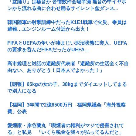
「盆踊り」は騒音か 苦情数件会場半減 無音の中イヤホ
ンから流れる曲に合わせ踊るサイレント盆ダンス...
韓国陸軍の射撃訓練中だったK1E1戦車で火災、乗員は
避難…エンジンルーム付近から出火！
FIFAとUEFAの争いが凄まじい泥沼状態に突入、UEFA
の要求を呑んだFIFAだったがUEFA...
高市総理と対話の避難所代表者「避難所の生活全く不自
由ない、ありがとう！日本人でよかった！」
【朗報】65kgの女の子、38kgまでダイエットしてまる
で別人になる
【福岡】3年間で2億6500万円 福岡県議会「海外視察
費」公表
愛煙家・岸谷蘭丸「喫煙者の権利がマジで侵害されて
る」と私見 「いくら税金を我々が払ってるんだと」