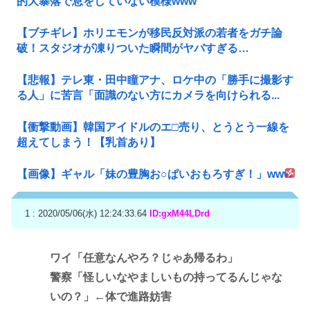
的大暴落で息をしていない模様www
【ブチギレ】ホリエモンが移民反対派の若者をガチ論
破！スタジオが凍りついた瞬間がヤバすぎる…
【悲報】テレ東・田中瞳アナ、ロケ中の「勝手に撮影す
る人」に苦言「面識のない方にカメラを向けられる...
【衝撃動画】韓国アイドルのエ□売り、とうとう一線を
超えてしまう！【乳首あり】
【画像】ギャル「妹の豊胸お○ぱいおもろすぎ！」www
1 : 2020/05/06(水) 12:24:33.64
ID:gxM44LDrd
ワイ「任意なんやろ？じゃあ帰るわ」
警察「怪しいなやましいもの持ってるんじゃな
いの？」←体で進路妨害