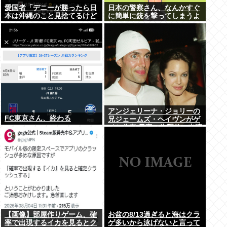
愛国者「デニーが勝ったら日
日本の警察さん、なんかすぐ
本は沖縄のこと見捨てるけど
に簡単に銃を撃ってしまうよ
いいの？」
うになる…
アンジェリーナ・ジョリーの
FC東京さん、終わる
兄ジェームズ・ヘイヴンがゲ
イと公表 元妻の生配信に出演
しカミングアウト ヤフコメ
「顔見ればわかる」
【画像】部屋作りゲーム、確
お盆の8/13過ぎると海はクラ
率で出現するイカを見るとク
ゲ多いから泳げないと言って