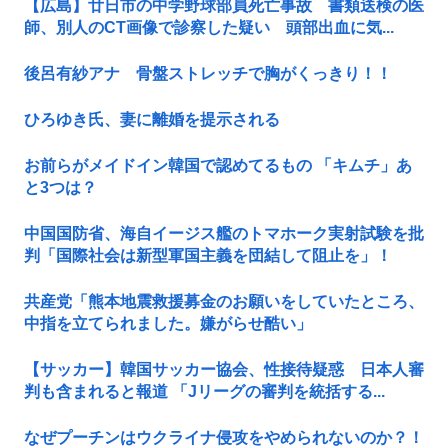
【広島】廿日市の中学野球部員死亡事故 書類送検の医
師、別人のCT画像で診察した疑い 頭部出血に気...
後呂有紗アナ 骨盤ストレッチで胸がくっきり！！
ひろゆき氏、妻に離婚を提示される
お前らがメイドイン韓国で認めてるもの 「キムチ」あ
と3つは？
中国国防省、海自イージス艦のトマホーク実射試験を批
判「国際社会は新型軍国主義を団結して阻止を」！
共産党「熊本地震救援募金のお願いをしていたところ、
中指を立てられました。嫌がらせ酷い」
【サッカー】韓国サッカー協会、性接待疑惑 日本人審
判も含まれると報道 「Jリーグの審判を統括する...
なぜプーチンはウクライナ侵攻をやめられないのか？！