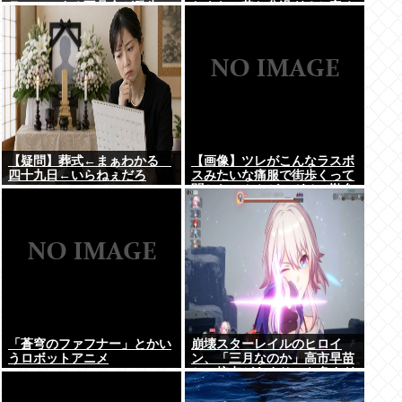
ラッシュする不具合が発生ｗ
たよな。昔お盆過ぎると寒く
ｗｗ
なっていたし
【疑問】葬式←まぁわかる
【画像】ツレがこんなラスボ
四十九日←いらねぇだろ
スみたいな痛服で街歩くって
聞かないんやが、ガチで勘弁
して欲しい
「蒼穹のファフナー」とかい
崩壊スターレイルのヒロイ
うロボットアニメ
ン、「三月なのか」高市早苗
との接点があまりにも多すぎ
る。もしかして早苗がモデ
ル？