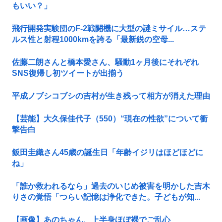
もいい？」
飛行開発実験団のF-2戦闘機に大型の謎ミサイル…ステ
ルス性と射程1000kmを誇る「最新鋭の空母...
佐藤二朗さんと橋本愛さん、騒動1ヶ月後にそれぞれ
SNS復帰し初ツイートが出揃う
平成ノブシコブシの吉村が生き残って相方が消えた理由
【芸能】大久保佳代子（550）“現在の性欲”について衝
撃告白
飯田圭織さん45歳の誕生日「年齢イジリはほどほどに
ね」
「誰か救われるなら」過去のいじめ被害を明かした吉木
りさの覚悟「つらい記憶は浄化できた。子どもが知...
【画像】あのちゃん、上半身ほぼ裸でご乱心