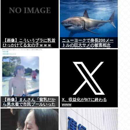
【画像】こういうブラに乳首
ニューヨークで身長200メー
ひっかけてる女の子ｗｗｗ
トルの巨大サメの被害相次
ぐ、放射能で巨大化した恐
れ、Yahooニュースより
【画像】まんさん「貧乳だか
X、収益化が9/7に終わる
ら男水着で市民プールいった
www
ら周りがコソコソしだしてや
ばいwww」5万いいね