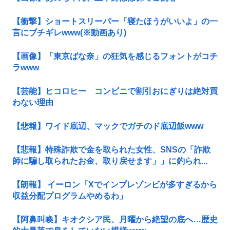
【衝撃】ショートスリーパー「寝たほうがいいよ」の一
言にブチギレwww(※動画あり)
【画像】「東京ばな奈」の狂気を感じるフォントがコチ
ラwww
【芸能】ヒコロヒー コンビニで割引おにぎりは絶対買
わない理由
【悲報】ワイド底辺、マックでガチのド底辺飯www
【悲報】特殊詐欺で金を取られた女性、SNSの「詐欺
師に騙し取られたお金、取り戻せます」」に釣られ...
【朗報】 イーロン「Xでインプレゾンビが多すぎるから
収益分配プログラムやめるわ」
【阿鼻叫喚】キオクシア民、月曜から絶望の底へ…歴史