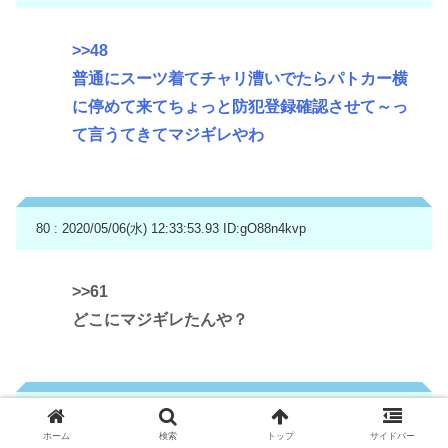
>>48
普通にスーツ着てチャリ漕いでたらパトカー横
に停めて来てちょっと防犯登録確認させて～っ
て言うてきてマジギレやわ
80 : 2020/05/06(水) 12:33:53.93
ID:gO88n4kvp
>>61
どこにマジギレたんや？
99 : 2020/05/06(水) 12:35:04.34
ID:gxM44LDrd
ホーム
検索
トップ
サイドバー