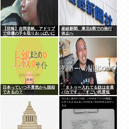
【悲報】吉岡里帆、アドリブ
産経新聞、東北6県での発行
で俳優の手を取りおっぱいに
休止へ
押し当てる
日本っていつ不景気から脱却
「タトゥー入れてる奴は全員
できるの？
バカです」「すごい民度低
い」この道23年の彫り師
YouTuberの動画が話題