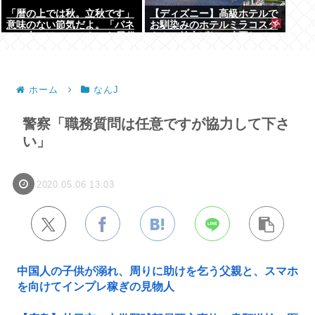
「暦の上では秋。立秋です」
【ディズニー】高級ホテルで
意味のない節気だよ。「パネ
お馴染みのホテルミラコスタ
ルの上では19」みたいな風俗
さん 値上げして改悪してい
嬢かよ
たことがバレて炎上中
ホーム
なんJ
警察「職務質問は任意ですが協力して下さ
い」
2020.05.06 13:03
中国人の子供が溺れ、周りに助けを乞う父親と、スマホ
を向けてインプレ稼ぎの見物人