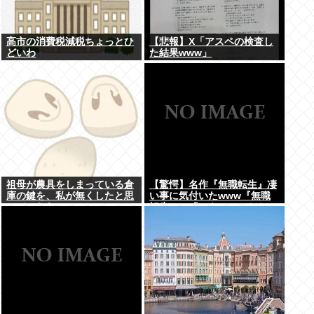
高市の消費税減税ちょっとひ
【悲報】X「アスペの検査し
どいわ
た結果www」
祖母が農具をしまっている倉
【驚愕】名作『無職転生』凄
庫の鍵を、私が無くしたと思
い事に気付いたwww『無職
っていたら…
転生』の「ロキシー」とかい
う奴…可愛いけど…もしかし
て…