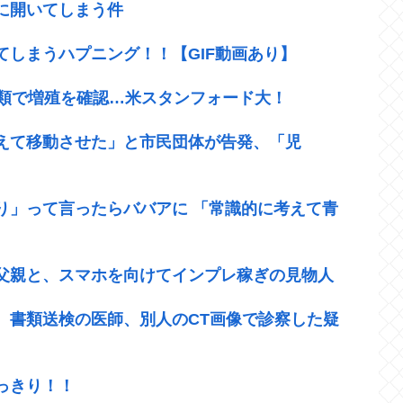
に開いてしまう件
しまうハプニング！！【GIF動画あり】
種類で増殖を確認…米スタンフォード大！
えて移動させた」と市民団体が告発、「児
り」って言ったらババアに 「常識的に考えて青
父親と、スマホを向けてインプレ稼ぎの見物人
 書類送検の医師、別人のCT画像で診察した疑
っきり！！