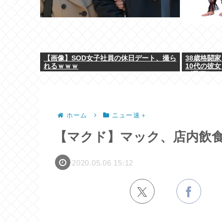
【画像】SOD女子社員の休日デート、撮ら
38歳格闘
れるｗｗｗ
10代の彼
が発狂して
ホーム
ニュー速＋
【マクド】マック、店内飲食
2020.05.06 15:12