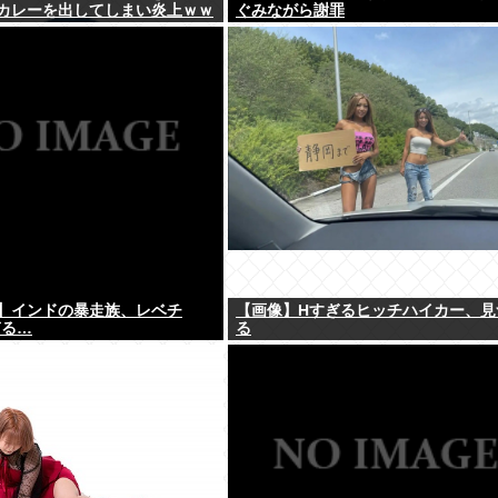
カレーを出してしまい炎上ｗｗ
ぐみながら謝罪
】インドの暴走族、レベチ
【画像】Hすぎるヒッチハイカー、見
ぎる…
る