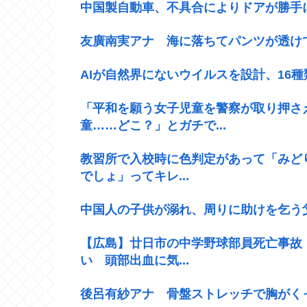
中国製自動車、不具合によりドアが勝手
友廣南実アナ 海に落ちてパンツが透けて
AIが自然界にないウイルスを設計、16
「平和を願う女子児童を警察が取り押さ
童……どこ？」とガチで...
教習所で入校時に色判定があって「みど
でしょ」ってキレ...
中国人の子供が溺れ、周りに助けを乞う
【広島】廿日市の中学野球部員死亡事故
い 頭部出血に気...
後呂有紗アナ 骨盤ストレッチで胸がく