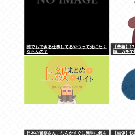
誰でもできる仕事してるやつって死にたく
【悲報】1
ならんの？
顔、ガチで
日本の警察さん、なんかすぐに簡単に銃を
【画像】快