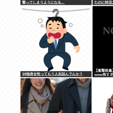
撃ってしまうようになる…
たのに快活
ｗ
【衝撃映像
39独身女性ってもう人生詰んでんか？
www怖す