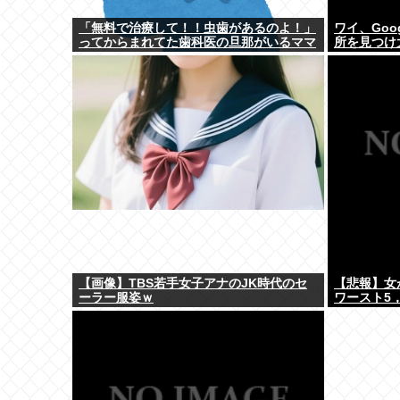
「無料で治療して！！虫歯があるのよ！」
ワイ、Goo
ってからまれてた歯科医の旦那がいるママ
所を見つけ
【画像】TBS若手女子アナのJK時代のセ
【悲報】女
ーラー服姿ｗ
ワースト5