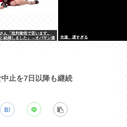
家さん「批判覚悟で言います。
光速、遅すぎる
女と結婚しました」→オバサン達
炎上祭り
中止を7日以降も継続