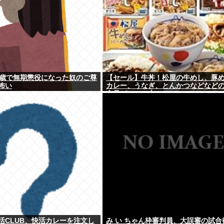
7歳で無期懲役になった奴のご尊
【セール】牛丼！松屋の牛めし、豚
怖い
カレー、うなぎ、とんかつなどなど
食品がセール中！
活CLUB、快活カレーを注文し
み い ちゃん枠審判員、大誤審の試合