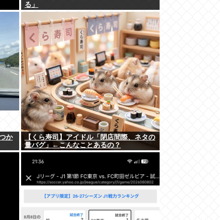
る」
つか
【くら寿司】アイドル「閉店間際、ネタの
量バグ」←こんなことあるの？