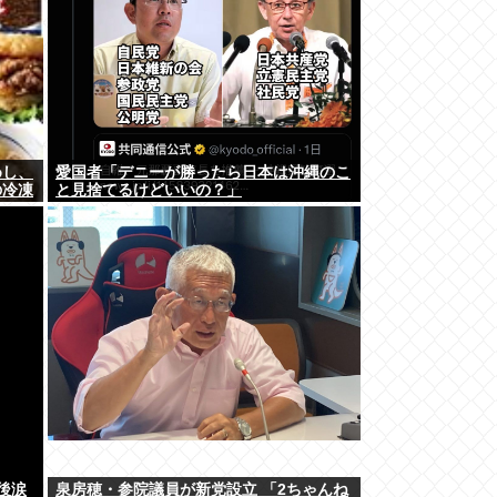
めし、
愛国者「デニーが勝ったら日本は沖縄のこ
の冷凍
と見捨てるけどいいの？」
後涙
泉房穂・参院議員が新党設立 「2ちゃんね