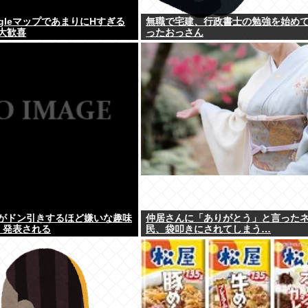
gleマップであまりにΗすぎる
無職で宅建、行政書士の勉強を始め
大歓喜
ったおっさん
がドン引きするほど嫌いな趣味
仲居さんに「ありがとう」と言った
，発表される
民、袋叩きにされてしまう…