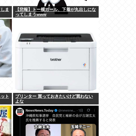
てしま
【悲報】トー横ガール、下着が丸出しにな
ってしまうwww
ネット
プリンター 買っておきたいけど買わない
よな