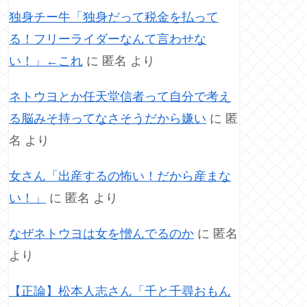
独身チー牛「独身だって税金を払って
る！フリーライダーなんて言わせな
い！」←これ
に
匿名
より
ネトウヨとか任天堂信者って自分で考え
る脳みそ持ってなさそうだから嫌い
に
匿
名
より
女さん「出産するの怖い！だから産まな
い！」
に
匿名
より
なぜネトウヨは女を憎んでるのか
に
匿名
より
【正論】松本人志さん「千と千尋おもん