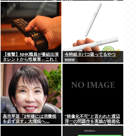
ったのではないかとX上で話
放送 TVerでリアルタイム配
題に（※動画あり）
信、見逃し配信も
【衝撃】NHK職員が番組出演
今時紙タバコ吸ってるやつ
タレントから性被害←これ！
www
高市早苗「2年後には消費税
“映像化不可”と言われた渡辺
を必ず戻す」大増税へ…
淳一の問題作を実娘が映画化
黒木瞳、西岡徳馬、吉田羊が
出演