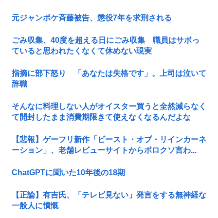
元ジャンポケ斉藤被告、懲役7年を求刑される
ごみ収集、40度を超える日にごみ収集 職員はサボっ
ていると思われたくなくて休めない現実
指摘に部下怒り 「あなたは失格です」。上司は泣いて
辞職
そんなに料理しない人がオイスター買うと全然減らなく
て開封したまま消費期限きて使えなくなるんだよな
【悲報】ゲーフリ新作「ビースト・オブ・リインカーネ
ーション」、老舗レビューサイトからボロクソ言わ...
ChatGPTに聞いた10年後の18期
【正論】有吉氏、「テレビ見ない」発言をする無神経な
一般人に憤慨