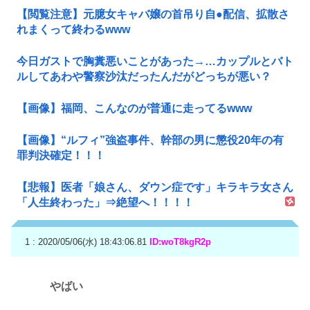
【閲覧注意】元臆女キャバ嬢の首吊り自●配信、拡散さ
れまくって終わるwww
今日ガストで胸糞悪いことがあった→…カップルとバト
ルしてあわや警察沙汰だったんだがどっちが悪い？
【画像】福岡、こんなのが普通に走ってるwww
【画像】“ルフィ”強盗事件、幹部の男に懲役20年の有
罪判決確定！！！
【悲報】医者「娘さん、ダウン症です」キラキラ女さん
「人生終わった」⇒絶望へ！！！！
1 : 2020/05/06(水) 18:43:06.81
ID:woT8kgR2p
やばい