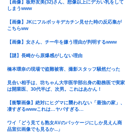
【画像】板野友美(32)さん、想像以上にデカい乳をして
しまうwww
【画像】JKにフルボッキデカチン見せた時の反応集が
こちらww
【画像】女さん、チー牛を嫌う理由が判明するwww
【謎】長崎から原爆感がしない理由
橋本環奈の現場で盗難被害、撮影スタッフ騒然だった
見合い相手は、坊ちゃん大学医学部出身の勤務医で実家
は開業医、30代半ば、次男。これはあかん！
【衝撃画像】絶対にヒグマに襲われない「最強の家」、
凄すぎるwwwこれは…ヤバすぎる…
ワイ「どう見ても熟女AVのパッケージにしか見えん商
品宣伝画像でも見るか...」