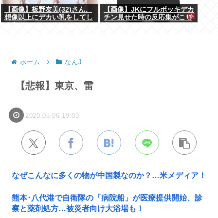
【画像】板野友美(32)さん、
【画像】JKにフルボッキデカ
想像以上にデカい乳をしてし
チン見せた時の反応集がこち
まうwww
らww
ホーム
なんJ
【悲報】東京、雷
2020.05.06 19:03
なぜこんなに多くの物が中国製なのか？…米メディア！
熊本･八代港で自衛隊の「病院船」が医療提供開始、診
察と薬剤処方…被災者向け大浴場も！