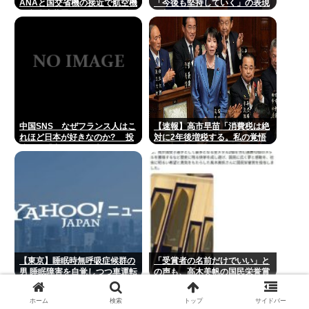
ANAと国交省機の接近で航空機
「今後も堅持していく」の表現
衝突防止装置（TCAS）の警報
を削除www
が作動したトラブル、羽田空港
沖、全日空に通知
中国SNS なぜフランス人はこ
【速報】高市早苗「消費税は絶
れほど日本が好きなのか? 投
対に2年後増税する。私の覚悟
稿では「中国人も日本が好き」
だ。」
「普通の人は…」[8/6]
【東京】睡眠時無呼吸症候群の
「受賞者の名前だけでいい」と
男 睡眠障害を自覚しつつ車運転
の声も、高木美帆の国民栄誉賞
事故起こし自転車の女性に重傷
受賞副賞《包丁10本》に”高市
負わせ…「厳重処分」意見つけ
総理の名前も刻印”
ホーム
検索
トップ
サイドバー
書類送検