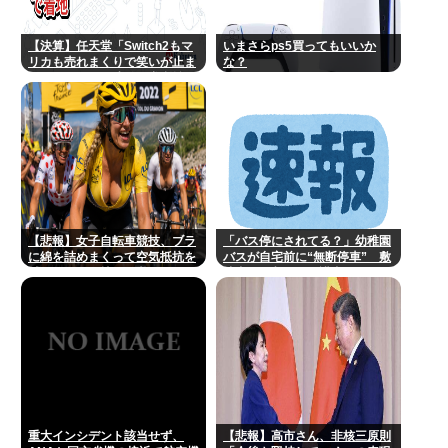
【決算】任天堂「Switch2もマ
いまさらps5買ってもいいか
リカも売れまくりで笑いが止ま
な？
らんどすえ！」連結経常利益は
前年同期比2.2倍の2061億円に
【悲報】女子自転車競技、ブラ
「バス停にされてる？」幼稚園
に綿を詰めまくって空気抵抗を
バスが自宅前に“無断停車” 敷
減らすチート技が発覚ｗｗｗ
地内に侵入も…保護者マナーに
「我慢の限界」
重大インシデント該当せず、
【悲報】高市さん、非核三原則