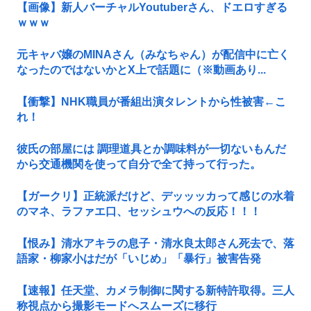
【画像】新人バーチャルYoutuberさん、ドエロすぎる
ｗｗｗ
元キャバ嬢のMINAさん（みなちゃん）が配信中に亡く
なったのではないかとX上で話題に（※動画あり...
【衝撃】NHK職員が番組出演タレントから性被害←こ
れ！
彼氏の部屋には 調理道具とか調味料が一切ないもんだ
から交通機関を使って自分で全て持って行った。
【ガークリ】正統派だけど、デッッッカって感じの水着
のマネ、ラファエ口、セッシュウへの反応！！！
【恨み】清水アキラの息子・清水良太郎さん死去で、落
語家・柳家小はだが「いじめ」「暴行」被害告発
【速報】任天堂、カメラ制御に関する新特許取得。三人
称視点から撮影モードへスムーズに移行