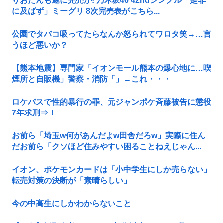
りおたんも遂に完売が! 乃木坂46 42ndシングル「是非
に及ばず」ミーグリ 8次完売表がこちら...
公園でタバコ吸ってたらなんか怒られてワロタ笑→…言
うほど悪いか？
【熊本地震】専門家「イオンモール熊本の爆心地に…喫
煙所と自販機」警察・消防「」←これ・・・
ロケバスで性的暴行の罪、元ジャンポケ斉藤被告に懲役
7年求刑⇒！
お前ら「埼玉w何があんだよw田舎だろw」実際に住ん
だお前ら「クソほど住みやすい困ることねえじゃん...
イオン、ポケモンカードは「小中学生にしか売らない」
転売対策の決断が「素晴らしい」
今の中高生にしかわからないこと