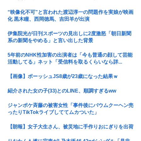
“映像化不可”と言われた渡辺淳一の問題作を実娘が映画
化 黒木瞳、西岡徳馬、吉田羊が出演
伊集院光が日刊スポーツの見出しに2度激怒「朝日新聞
系の新聞をやめる」と言い出した背景
5年前のNHK性加害の出演者は「今も普通の顔して芸能
活動してる」ネット「受信料を取るくらいなら詳...
【画像】ボーッシュJS8歳が23歳になった結果ｗ
紹介された女の子(33)とのLINE、順調すぎるww
ジャンポケ斉藤の被害女性「事件後にバウムクーヘン売
ったりTikTokライブしててムカついた」
【朗報】女子大生さん、被災地に手作りおにぎりを出荷