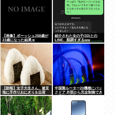
【画像】ボーッシュJS8歳が
紹介された女の子(33)との
23歳になった結果ｗ
LINE、順調すぎるww
【朗報】女子大生さん、被災
中国製ルーター20機種にバッ
地に手作りおにぎりを出荷
クドア 外部から完全制御でき
る機能が仕込まれていた