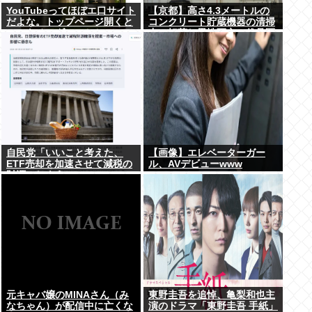
YouTubeってほぼエ口サイト
【京都】高さ4.3メートルの
だよな。トップページ開くと
コンクリート貯蔵機器の清掃
いつもチアダンスとかローア
中に転落し男性死亡、伏見区
ングルで撮影した街撮り動画
の工場
ばっか出てくるじゃん
自民党「いいこと考えた、
【画像】エレベーターガー
ETF売却を加速させて減税の
ル、AVデビューwww
財源にしよう」
元キャバ嬢のMINAさん（み
東野圭吾を追悼、亀梨和也主
なちゃん）が配信中に亡くな
演のドラマ「東野圭吾 手紙」