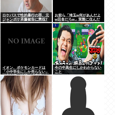
ロケバスで性的暴行の罪、元
お前ら「埼玉w何があんだよ
ジャンポケ斉藤被告に懲役7
w田舎だろw」実際に住んだ
年求刑⇒！
お前ら「クソほど住みやすい
困ることねえじゃん」
イオン、ポケモンカードは
今の中高生にしかわからない
「小中学生にしか売らない」
こと
転売対策の決断が「素晴らし
い」