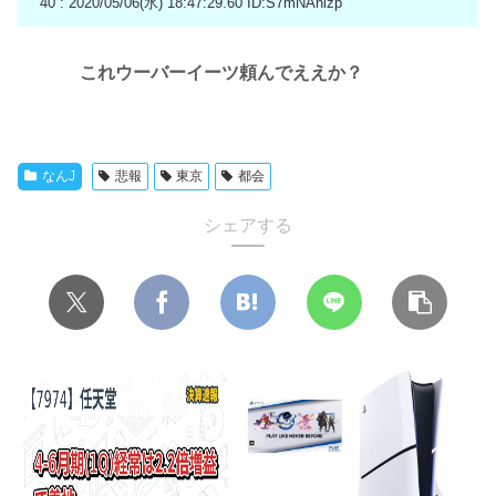
40 : 2020/05/06(水) 18:47:29.60
ID:S7mNAhlzp
これウーバーイーツ頼んでええか？
なんJ
悲報
東京
都会
シェアする