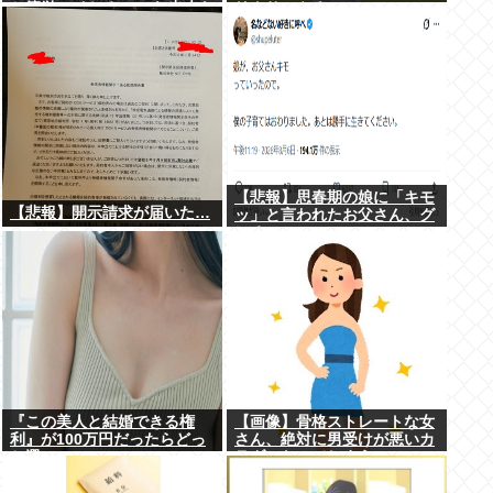
と簡単にイケる」 これ出来な
リクサーやろ…
いヤツはゲイ
【悲報】思春期の娘に「キモ
【悲報】開示請求が届いた…
ッ」と言われたお父さん、グ
レる
『この美人と結婚できる権
【画像】骨格ストレートな女
利』が100万円だったらどっ
さん、絶対に男受けが悪いカ
ち選ぶwww
ラダになってしまうｗｗｗ