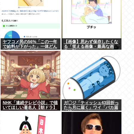
ヤフコメ民の56%「この一年
【画像】思わず保存したくな
で給料が下がった」一体どん
る「笑える画像・最高な画
な仕事してんだよこいつ
像」貼っていけwww
ら！？
NHK「連続テレビ小説」で描
ガ〇ジ「ティッシュ43回折っ
いてほしい著名人【朝ドラ】
たら月に届く」ワイ「バカ届
く訳ねーやろ！ｗやってみた
ろ！ｗ」