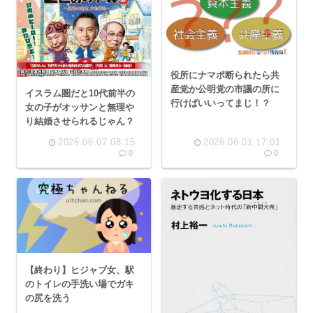
役所にナマポ断られたら共
産党か公明党の市議の所に
イスラム圏だと10代前半の
行けばいいってまじ！？
女の子がオッサンと無理や
り結婚させられるじゃん？
2026.06.07 08:15
2026.06.01 17:01
0
0
【終わり】ヒジャブ女、駅
のトイレの手洗い場でガキ
の尻を洗う