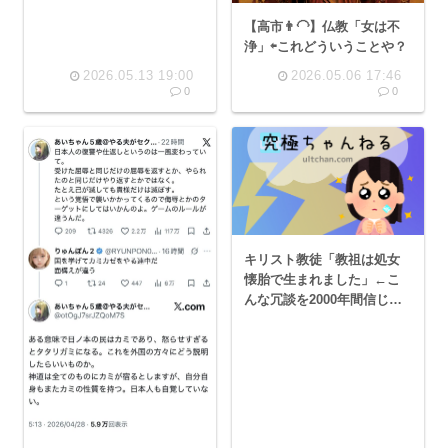
【高市👨‍🦲】仏教「女は不
浄」⇦これどういうことや？
2026.05.13 19:00
2026.05.06 17:46
0
0
キリスト教徒「教祖は処女
懐胎で生まれました」←こ
んな冗談を2000年間信じて
いるという事実