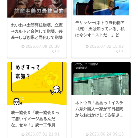
モリッシー(ネトウヨ化物ア
れいわ⇢太郎辞任崩壊、立憲
ゴ男)「天は知っている、私
⇢カルトと合体して崩壊、共
は今シオニストだ…」どう
産⇢しばき隊と同化して崩壊
すんのこれジョニー・マー
2026.07.09 20:30
2026.07.02 15:02
0
0
ネトウヨ「ああっ！イスラ
ム系外国人一家が平日昼間
統一協会🏺「統一協会🏺っ
からお出かけしてる😡🤳パ
て悪いイメージあるんだ
シャ」3.9万いいね
な。せや！」統一工作員
「サヨは統一協会！共産党
2026.07.01 21:01
2026.06.24 09:15
は統一協会！」