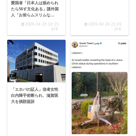
愛国者「日本人は舐められ
たら56す文化ある」謎外国
人「お前らムスリムな
の？」
2026.04.28 18:15
2026.04.26 21:01
0
0
「エホバの証人」信者女性
白内障手術断られ、滋賀医
大を損賠提訴