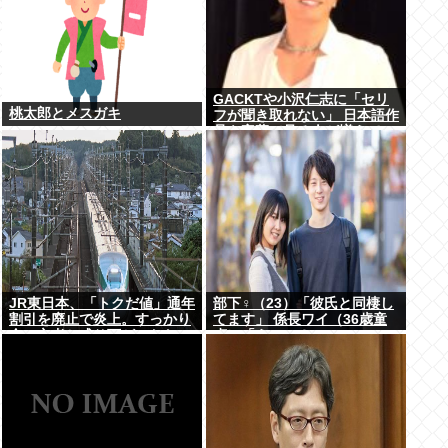
GACKTや小沢仁志に「セリ
桃太郎とメスガキ
フが聞き取れない」 日本語作
品を字幕で見る人が増えてい
る背景
JR東日本、「トクだ値」通年
部下♀（23）「彼氏と同棲し
割引を廃止で炎上。すっかり
てます」 係長ワイ（36歳童
金の亡者と成り下がったな
貞）「えっ…？」