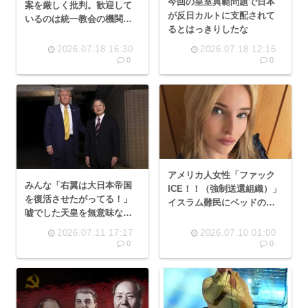
今回の皇室典範問題で日本
案を厳しく批判。歓迎して
が反日カルトに支配されて
いるのは統一教会の機関誌
るとはっきりしたな
の世界日報と自民党の支援
母体の日本会議」国会にて
2026.07.18 16:30
2026.07.18 12:16
0
0
アメリカ人女性「ファック
みんな「右翼は大日本帝国
ICE！！（強制送還組織）」
を復活させたがってる！」
イスラム難民にベッドの上
嘘でした天皇を無意味な存
で惨殺される
在にして統一協会🏺宗教国
2026.07.11 17:17
2026.07.10 01:00
家作るのが目的でした
0
0