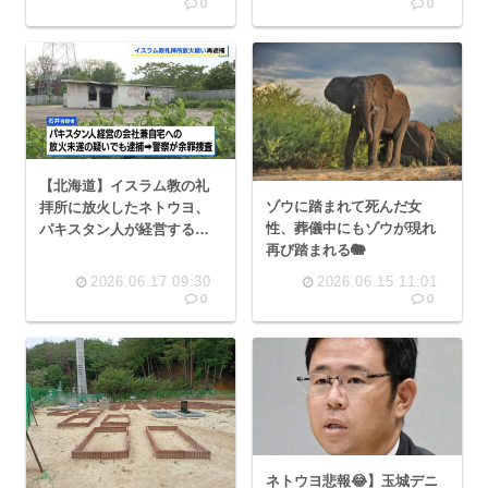
0
0
【北海道】イスラム教の礼
ゾウに踏まれて死んだ女
拝所に放火したネトウヨ、
性、葬儀中にもゾウが現れ
パキスタン人が経営する会
再び踏まれる🐘
社を兼ねた自宅その他放火
しまくっていた！😱
2026.06.17 09:30
2026.06.15 11:01
0
0
ネトウヨ悲報😂】玉城デニ