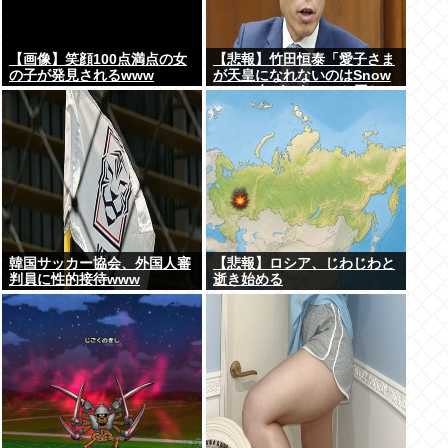
【画像】笑顔100点満点の女
【悲報】竹田恒泰「愛子さま
の子が発見されるwww
が天皇になれないのはSnow
Manに女がいないのと同じ」
X民「養子案はSnow Manに
竹田恒泰が入るようなもの」
韓国サッカー協会、外国人審
【悲報】ロシア、じわじわと
判員に性的接待www
逝き始める