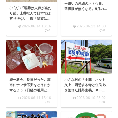
ー嫌いの沖縄のネトウヨ、
(ヽ´ん`)「埋葬は火葬が当た
選択肢が無くなる。9月の知
り前。土葬なんて日本では
事選で公明党が古謝玄太推
有り得ない」敵「皇族は土
薦🤣
葬だけど？」(ヽﾟんﾟ) 「」
2026.06.14 13:16
2026.06.13 14:30
0
0
小さな村の「土葬」ネット
統一教会、反日だった。高
炎上、困惑する寺と住民 吹
市にナフサ不安をどうにか
き荒れた排外主義、ネトウ
するよう（日経の引用とい
ヨ「電凸」に板挟みの行政
う形を取りつつ）要求
2026.06.11 15:16
2026.06.10 23:02
😲
0
0