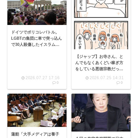
ドイツでポリコレバトル。
LGBTの集団に車で突っ込ん
で30人殺傷したイスラム土
人を射殺
【ジャップ】お寺さん、と
んでもなくあくどい稼ぎ方
をしている悪徳宗教だっ
た…「仏の世界ではお布施
2026.07.27 17:16
2026.07.25 14:31
でランクが変わります
0
0
よ？」
蓮舫「大手メディアは養子