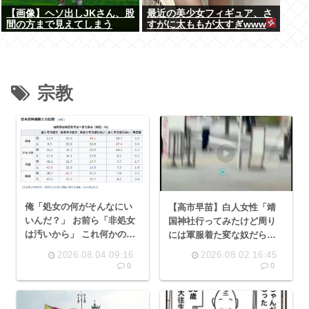
【画像】ヘソ出しJKさん、股
最近の美少女フィギュア、さ
間の方まで見えてしまう
すがに太ももが太すぎwww
www
宗教
俺「処女の何がそんなにい
【高市早苗】白人女性「靖
いんだ？」 お前ら「非処女
国神社行ってみたけど周り
は汚いから」 これ何かの宗
には軍服着た変な奴だらけ
教？？？
だし展示内容もなんか偏っ
2026.08.04 09:16
2026.08.02 16:45
ててヤバい」
0
0