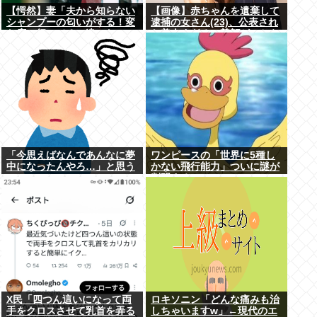
【愕然】妻「夫から知らない
【画像】赤ちゃんを遺棄して
シャンプーの匂いがする！変
逮捕の女さん(23)、公表され
な店に行ってるに違いな
た美人すぎるご尊顔がこちら
い！！！」探偵「調べたとこ
⇒www
ろ･･･」⇒結果ｗｗ
「今思えばなんであんなに夢
ワンピースの「世界に5種し
中になったんやろ…」と思う
かない飛行能力」ついに謎が
コンテンツ
判明するwww
X民「四つん這いになって両
ロキソニン「どんな痛みも治
手をクロスさせて乳首を弄る
しちゃいますw」←現代のエ