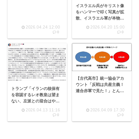
イスラエル兵がキリスト像
をハンマーで叩く写真が拡
散、イスラエル軍が本物と
認める「テロリストのイン
2026.04.24 12:00
2026.04.20 15:00
フラを解体する作戦を実行
0
0
してた」
【古代高市】統一協会アカ
ウント「反戦は共産主義！
トランプ「イランの核保有
連合赤軍で見た！」とんで
を容認するレオ教皇は望ま
もないジジイじゃねえか
ない、左派との迎合はやめ
ろ、彼の思想はカトリック
2026.04.13 11:16
2026.04.09 17:30
教会を傷つけている
0
0