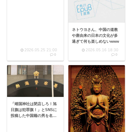
ネトウヨさん、中国の道教
や唐由来の日本の文化が多
過ぎて何も楽しめないwww
2026.05.25 21:00
2026.05.16 18:30
0
0
「靖国神社は閉店しろ！旭
日旗は犯罪旗！」とSNSに
投稿した中国籍の男を名誉
棄損で逮捕…中国人にSNS
は早すぎたw