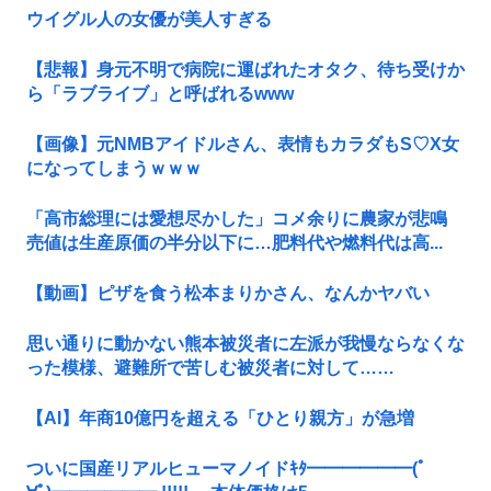
ウイグル人の女優が美人すぎる
【悲報】身元不明で病院に運ばれたオタク、待ち受けか
ら「ラブライブ」と呼ばれるwww
【画像】元NMBアイドルさん、表情もカラダもS♡X女
になってしまうｗｗｗ
「高市総理には愛想尽かした」コメ余りに農家が悲鳴
売値は生産原価の半分以下に…肥料代や燃料代は高...
【動画】ピザを食う松本まりかさん、なんかヤバい
思い通りに動かない熊本被災者に左派が我慢ならなくな
った模様、避難所で苦しむ被災者に対して……
【AI】年商10億円を超える「ひとり親方」が急増
ついに国産リアルヒューマノイドｷﾀ━━━━━━(ﾟ