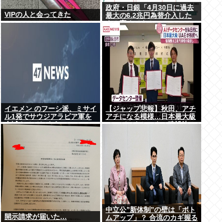
政府・日銀「4月30日に過去
VIPの人と会ってきた
最大の6.2兆円為替介入した
よ！褒めてよ！」
イエメン のフーシ派、ミサイ
【ジャップ悲報】秋田、アチ
ル1発でサウジアラビア軍を
アチになる模様…日本最大級
全滅させてしまうww
のAIデータセンター建設決
定！整備費は2兆円！
中立公”新体制”の壁は「ボト
開示請求が届いた…
ムアップ」？ 合流のカギ握る