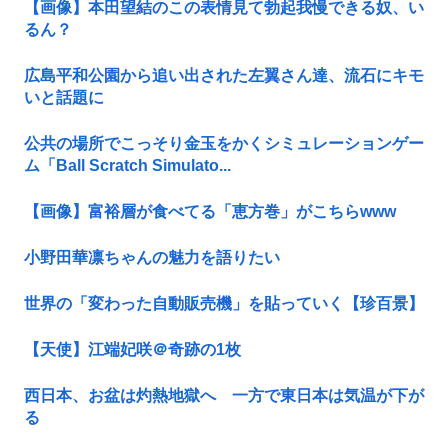
【画像】本田望結のこの表情見て勃起我慢できる奴、い
るん？
広島平和公園から追い出された左翼さん達、流石にキモ
いと話題に
公共の場所でこっそり金玉をかくシミュレーションゲー
ム「Ball Scratch Simulato...
【画像】富裕層が食べてる「恵方巻」がこちらwww
小野田華凛ちゃんの魅力を語りたい
世界の「変わった自動販売機」を貼っていく【珍百景】
【天使】江端妃咲＠奇跡の1枚
西日本、お盆は灼熱地獄へ 一方で東日本は気温が下が
る