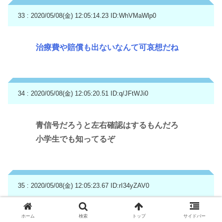
33 : 2020/05/08(金) 12:05:14.23
ID:WhVMaWlp0
治療費や賠償も出ないなんて可哀想だね
34 : 2020/05/08(金) 12:05:20.51
ID:q/JFtWJi0
青信号だろうと左右確認はするもんだろ
小学生でも知ってるぞ
35 : 2020/05/08(金) 12:05:23.67
ID:rI34yZAV0
ゾンビランドエドカワ
ホーム
検索
トップ
サイドバー