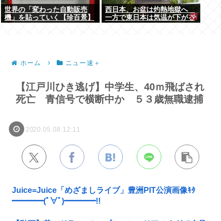
世界の「変わった自動販売
西日本、お盆は灼熱地獄へ
機」を貼っていく【珍百景】
一方で東日本は気温が下がる
ホーム
ニュー速＋
【江戸川ひき逃げ】中学生、40ｍ飛ばされ
死亡 青信号で横断中か ５３歳無職逮捕
2020.05.08 12:11
Juice=Juice「めざましライブ」豊洲PIT公演画像ｷﾀ
━━━━(ﾟ∀ﾟ)━━━━!!