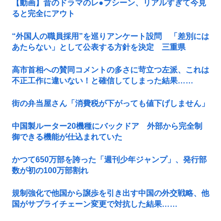
【動画】昔のドラマのレ●プシーン、リアルすぎて今見
ると完全にアウト
“外国人の職員採用”を巡りアンケート設問 「差別には
あたらない」として公表する方針を決定 三重県
高市首相への賛同コメントの多さに苛立つ左派、これは
不正工作に違いない！と確信してしまった結果……
街の弁当屋さん「消費税が下がっても値下げしません」
中国製ルーター20機種にバックドア 外部から完全制
御できる機能が仕込まれていた
かつて650万部を誇った「週刊少年ジャンプ」、発行部
数が初の100万部割れ
規制強化で他国から譲歩を引き出す中国の外交戦略、他
国がサプライチェーン変更で対抗した結果……