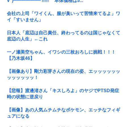
∀ﾟ)━━━━━━ !!!!! 本体価格は5...
会社の上司「ワイくん、服が臭いって苦情来てるよ」ワ
イ「すいません」
日本人「底辺は自己責任、終わってるのは国じゃなくて
底辺の人生」←これ
一ノ瀬美空ちゃん、イワシの三枚おろしに挑戦！！！
【乃木坂46】
【画像あり】剛力彩芽さんの現在の姿、エッッッッッッ
ッッッッッッ！
【悲報】渡邊渚さん「キスしろよ」のヤジでPTSD発症
時の状態に逆戻り
【画像】あの人気ムチムチなポケモン、エッチなフィギ
ュアになる