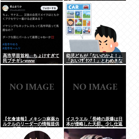
立憲
高市早苗首相、ちょけすぎて
幼児どもが「ないのかよ！」
民ブチギレwww
「おいﾌｻﾞｹﾝﾅ！」とわめきな
がらショーケースをドンドン
叩いたり、エルボーしたりし
だした
【乞食速報】メキシコ麻薬カ
イスラエル「長崎の原爆は日
ルテルのリーダーの情報提供
本が侵略した天罰。少し仕返
で39億円！お前ら急げ！
しされただけで被害者ヅラ。
追悼されるべきは侵略された
中国や韓国の人々だよ