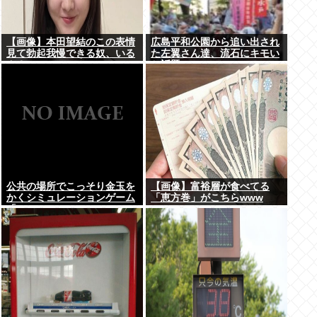
【画像】本田望結のこの表情
広島平和公園から追い出され
見て勃起我慢できる奴、いる
た左翼さん達、流石にキモい
ん？
と話題に
公共の場所でこっそり金玉を
【画像】富裕層が食べてる
かくシミュレーションゲーム
「恵方巻」がこちらwww
「Ball Scratch Simulator」
がSteamで発表される