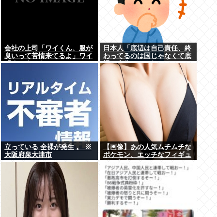
会社の上司「ワイくん、服が
日本人「底辺は自己責任、終
臭いって苦情来てるよ」ワイ
わってるのは国じゃなくて底
「すいません」
辺の人生」←これ
立っている 全裸が発生 。 ※
【画像】あの人気ムチムチな
大阪府泉大津市
ポケモン、エッチなフィギュ
アになる