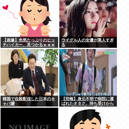
【画像】色気たっぷりのヒッ
ウイグル人の女優が美人すぎ
チハイカー、見つかるｗｗｗ
る
韓国で自殺配信した日本のキ
【悲報】身元不明で病院に運
ャバ嬢
ばれたオタク、待ち受けから
「ラブライブ」と呼ばれる
www