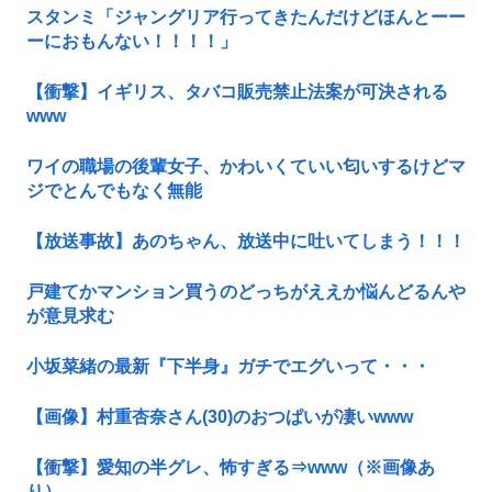
スタンミ「ジャングリア行ってきたんだけどほんとーー
ーにおもんない！！！！」
【衝撃】イギリス、タバコ販売禁止法案が可決される
www
ワイの職場の後輩女子、かわいくていい匂いするけどマ
ジでとんでもなく無能
【放送事故】あのちゃん、放送中に吐いてしまう！！！
戸建てかマンション買うのどっちがええか悩んどるんや
が意見求む
小坂菜緒の最新『下半身』ガチでエグいって・・・
【画像】村重杏奈さん(30)のおつぱいが凄いwww
【衝撃】愛知の半グレ、怖すぎる⇒www（※画像あ
り）