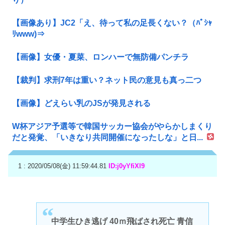
【画像あり】JC2「え、待って私の足長くない？（ﾊﾟｼｬ
ﾘwww)⇒
【画像】女優・夏菜、ロンハーで無防備パンチラ
【裁判】求刑7年は重い？ネット民の意見も真っ二つ
【画像】どえらい乳のJSが発見される
W杯アジア予選等で韓国サッカー協会がやらかしまくり
だと発覚、「いきなり共同開催になったしな」と日...
1 : 2020/05/08(金) 11:59:44.81
ID:j0yYfiXl9
中学生ひき逃げ 40ｍ飛ばされ死亡 青信