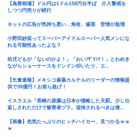
【為替相場】ドル円は1ドル158円台半ば 介入警戒を
しつつ円売りが続行
ネットの広告が気持ち悪い…角栓、歯茎 苦情が急増
小野田紗栞ってスーパーアイドルスーパー人気メンにな
れる可能性あったよな？
幼児どもが「ないのかよ！」「おいﾌｻﾞｹﾝﾅ！」とわめき
ながらショーケースをドンドン叩いたり、エ...
【乞食速報】メキシコ麻薬カルテルのリーダーの情報提
供で39億円！お前ら急げ！
イスラエル「長崎の原爆は日本が侵略した天罰。少し仕
返しされただけで被害者ヅラ。追悼されるべきは侵...
【画像】色気たっぷりのヒッチハイカー、見つかるｗｗ
ｗ