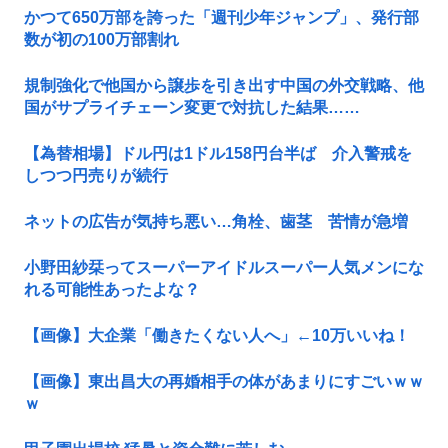
かつて650万部を誇った「週刊少年ジャンプ」、発行部
数が初の100万部割れ
規制強化で他国から譲歩を引き出す中国の外交戦略、他
国がサプライチェーン変更で対抗した結果……
【為替相場】ドル円は1ドル158円台半ば 介入警戒を
しつつ円売りが続行
ネットの広告が気持ち悪い…角栓、歯茎 苦情が急増
小野田紗栞ってスーパーアイドルスーパー人気メンにな
れる可能性あったよな？
【画像】大企業「働きたくない人へ」←10万いいね！
【画像】東出昌大の再婚相手の体があまりにすごいｗｗ
ｗ