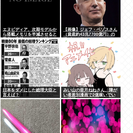
エヌビディア、次期モデルか
【画像】ジェフ・ベゾスさん
ら搭載メモリを半減させると
（資産約43兆7700億円）の
発表。突然メモリ余り始める
嫁がコチラwww
www
日本をダメにした総理大臣と
みい山の亜月ねねさん、障が
言えば？
い者差別漫画で2億稼いでい
た模様www