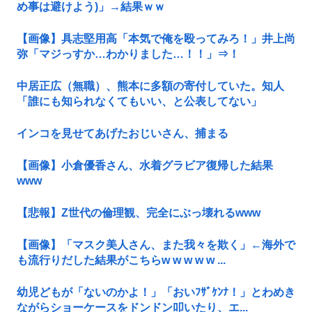
め事は避けよう)」→結果ｗｗ
【画像】具志堅用高「本気で俺を殴ってみろ！」井上尚
弥「マジっすか…わかりました…！！」⇒！
中居正広（無職）、熊本に多額の寄付していた。知人
「誰にも知られなくてもいい、と公表してない」
インコを見せてあげたおじいさん、捕まる
【画像】小倉優香さん、水着グラビア復帰した結果
www
【悲報】Z世代の倫理観、完全にぶっ壊れるwww
【画像】「マスク美人さん、また我々を欺く」←海外で
も流行りだした結果がこちらw w w w w ...
幼児どもが「ないのかよ！」「おいﾌｻﾞｹﾝﾅ！」とわめき
ながらショーケースをドンドン叩いたり、エ...