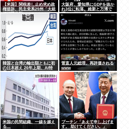
【米国】関税差し止め求め政
大阪府、愛知県にGDPを抜か
権提訴、民主党系25州「大統
れ3位に転落。維新と万博で
領権限逸脱」
潤ってるはずじゃ…
韓国と台湾の輸出額ともに初
菅直人元総理、再評価される
の日本超え 26年上期、AI特
www
需の恩恵で差
米国の民間組織、一線を越え
プーチン「あえて申し上げま
る…
す。 助けてください。」