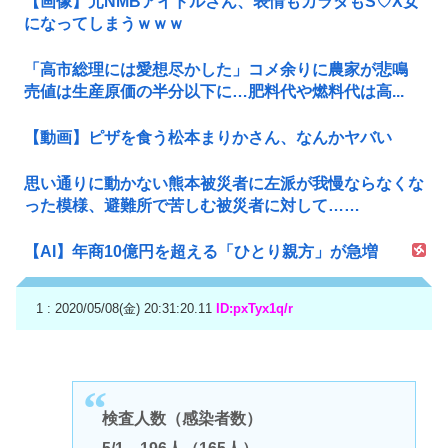
【画像】元NMBアイドルさん、表情もカラダもS♡X女
になってしまうｗｗｗ
「高市総理には愛想尽かした」コメ余りに農家が悲鳴
売値は生産原価の半分以下に…肥料代や燃料代は高...
【動画】ピザを食う松本まりかさん、なんかヤバい
思い通りに動かない熊本被災者に左派が我慢ならなくな
った模様、避難所で苦しむ被災者に対して……
【AI】年商10億円を超える「ひとり親方」が急増
1 : 2020/05/08(金) 20:31:20.11
ID:pxTyx1q/r
検査人数（感染者数）