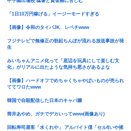
甲子園出場校 猛暑と資金難に苦しむ
「1日10万円稼げる」イージーモードすぎる
【画像】令和のタイパJK、レベチwww
フジテレビで無修正の勃起ちんぽが流れる放送事故が発
生
みいちゃんアニメ化って「底辺を玩具にして楽しむ文
化」がリアルに出たような気持ち悪さがあるよな
【画像】ハードオフでめちゃくちゃやばいものが売られ
ててワロたwww
韓国で自殺配信した日本のキャバ嬢
筒井あやめ、ガチでデカいってwww(画像あり)
回転寿司屋客「水くれや」 アルバイト僕「セルf(いや揉