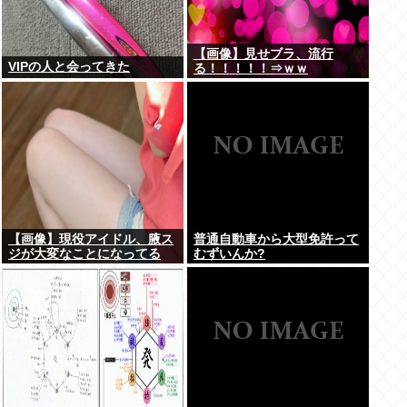
【画像】見せブラ、流行
VIPの人と会ってきた
る！！！！！⇒ｗｗ
【画像】現役アイドル、腋ス
普通自動車から大型免許って
ジが大変なことになってる
むずいんか?
www