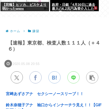
【悲報】ヒソカ、ビスケより
政府・日銀「4月30日に過去
弱かったwww
最大の6.2兆円為替介入した
よ！褒めてよ！」
ホーム
嫌儲
【速報】東京都、検査人数１１１人（＋４
６）
2020.05.08 20:55
宮﨑あずさアナ セクシーノースリーブ！！
鈴木奈穂子アナ 袖口からインナーチラ見え！！【GIF