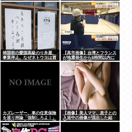
靖国前の愛国高級のり弁屋、
【高市画像】台湾とフランス
事業停止。なぜネトウヨは買
が地震発生から6時間以内に
ってあげなかったの？
設置した避難所がこれwww
カズレーザー、車の任意保険
【画像】美人ママ、息子との
を巡り持論「強制しろよ！」
入浴中の画像が流出した結
「保険にも入れないヤツは運
果・・・
転すんなよ」