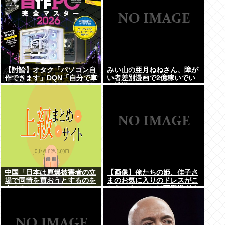
【討論】オタク「パソコン自
みい山の亜月ねねさん、障が
作できます」DQN「自分で車
い者差別漫画で2億稼いでい
やバイクいじれます」
た模様www
中国「日本は原爆被害者の立
【画像】俺たちの姫、佳子さ
場で同情を買おうとするのを
まのお気に入りのドレスがこ
止めろ」
ちらです←コレは可愛過ぎる
w w w w w w w w