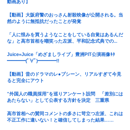
動画あり】
【動画】大阪府警のおっさん射殺映像が公開される。当
然のように無抵抗だったことが発覚
「人に恨みを買うようなことをしている自覚はあるんだ
な」と高市首相を嘲笑った左派、平和記念式典での...
Juice=Juice「めざましライブ」豊洲PIT公演画像ｷﾀ
━━━━(ﾟ∀ﾟ)━━━━!!
【動画】昔のドラマのレ●プシーン、リアルすぎて今見
ると完全にアウト
“外国人の職員採用”を巡りアンケート設問 「差別には
あたらない」として公表する方針を決定 三重県
高市首相への賛同コメントの多さに苛立つ左派、これは
不正工作に違いない！と確信してしまった結果……