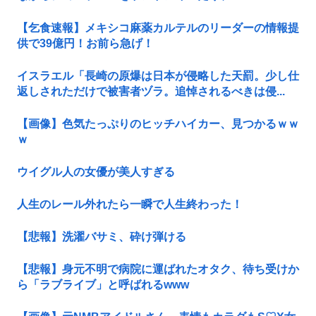
【乞食速報】メキシコ麻薬カルテルのリーダーの情報提
供で39億円！お前ら急げ！
イスラエル「長崎の原爆は日本が侵略した天罰。少し仕
返しされただけで被害者ヅラ。追悼されるべきは侵...
【画像】色気たっぷりのヒッチハイカー、見つかるｗｗ
ｗ
ウイグル人の女優が美人すぎる
人生のレール外れたら一瞬で人生終わった！
【悲報】洗濯バサミ、砕け弾ける
【悲報】身元不明で病院に運ばれたオタク、待ち受けか
ら「ラブライブ」と呼ばれるwww