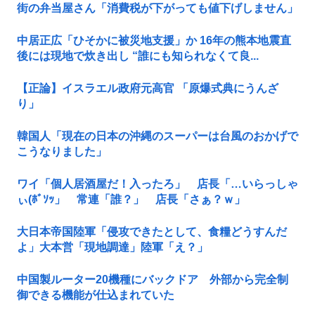
街の弁当屋さん「消費税が下がっても値下げしません」
中居正広「ひそかに被災地支援」か 16年の熊本地震直
後には現地で炊き出し “誰にも知られなくて良...
【正論】イスラエル政府元高官 「原爆式典にうんざ
り」
韓国人「現在の日本の沖縄のスーパーは台風のおかげで
こうなりました」
ワイ「個人居酒屋だ！入ったろ」 店長「…いらっしゃ
ぃ(ﾎﾞｿｯ」 常連「誰？」 店長「さぁ？ｗ」
大日本帝国陸軍「侵攻できたとして、食糧どうすんだ
よ」大本営「現地調達」陸軍「え？」
中国製ルーター20機種にバックドア 外部から完全制
御できる機能が仕込まれていた