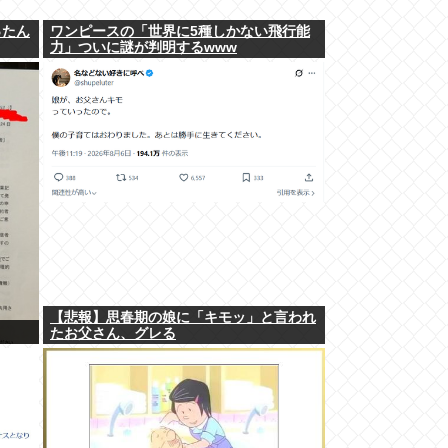
ったん
ワンピースの「世界に5種しかない飛行能
力」ついに謎が判明するwww
【悲報】思春期の娘に「キモッ」と言われ
たお父さん、グレる