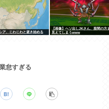
【画像】ヘソ出しJKさん、股間の方
シア、じわじわと逝き始める
見えてしまうwww
業怠すぎる