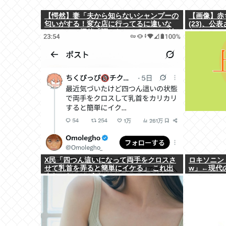
【愕然】妻「夫から知らないシャンプーの
【画像】赤
匂いがする！変な店に行ってるに違いな
(23)、
い！！！」探偵「調べたところ･･･」⇒結
ら⇒www
果ｗｗ
X民「四つん這いになって両手をクロスさ
ロキソニン
せて乳首を弄ると簡単にイケる」 これ出
w」←現代
来ないヤツはゲイ