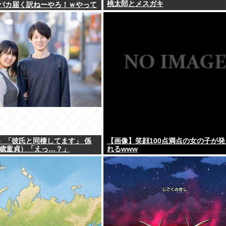
桃太郎とメスガキ
バカ届く訳ねーやろ！ｗやって
」
3）「彼氏と同棲してます」 係
【画像】笑顔100点満点の女の子が発
6歳童貞）「えっ…？」
れるwww