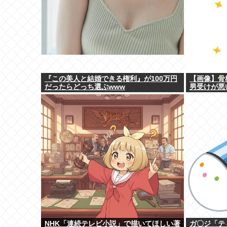
『この美人と結婚できる権利』が100万円
【画像】骨
だったらどっち選ぶwww
男受けが悪
NHK「連続テレビ小説」で描いてほしい著
ガ〇ジ「テ