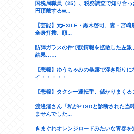
国税局職員（25）、税務調査で知り合っ
円頂戴するw...
【芸能】元EXILE・黒木啓司、妻・宮
全身打撲、頭...
防弾ガラスの件で誤情報を拡散した左派
結果……
【悲報】ゆうちゃみの暴露で浮き彫りに
イ・・・・・
【悲報】タクシー運転手、儲かりまくる
渡邊渚さん「私がPTSDと診断された当
ませんでした...
きまぐれオレンジロードみたいな青春を