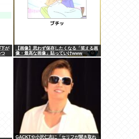
が下が
【画像】思わず保存したくなる「笑える画
いつ
像・最高な画像」貼っていけwww
GACKTや小沢仁志に「セリフが聞き取れ