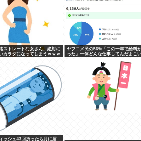
格ストレートな女さん、絶対に
ヤフコメ民の56%「この一年で給料
いカラダになってしまうｗｗｗ
った」一体どんな仕事してんだよこ
ら！？
ィッシュ43回折ったら月に届