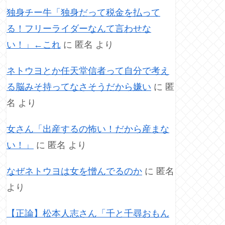
独身チー牛「独身だって税金を払って
る！フリーライダーなんて言わせな
い！」←これ
に
匿名
より
ネトウヨとか任天堂信者って自分で考え
る脳みそ持ってなさそうだから嫌い
に
匿
名
より
女さん「出産するの怖い！だから産まな
い！」
に
匿名
より
なぜネトウヨは女を憎んでるのか
に
匿名
より
【正論】松本人志さん「千と千尋おもん