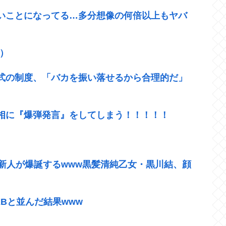
いことになってる…多分想像の何倍以上もヤバ
）
式の制度、「バカを振い落せるから合理的だ」
相に『爆弾発言』をしてしまう！！！！！
新人が爆誕するwww黒髪清純乙女・黒川結、顔
Bと並んだ結果www