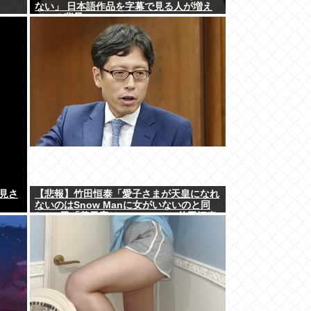
ない」 日本語作品を字幕で見る人が増え
ている背景
見さ
【悲報】竹田恒泰「愛子さまが天皇になれ
ないのはSnow Manに女がいないのと同
じ」X民「養子案はSnow Manに竹田恒泰
が入るようなもの」