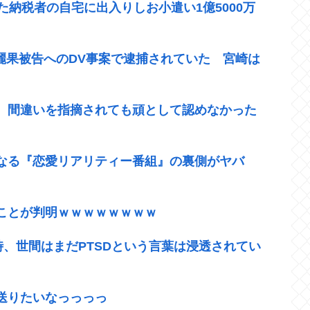
た納税者の自宅に出入りしお小遣い1億5000万
崎麗果被告へのDV事案で逮捕されていた 宮崎は
、間違いを指摘されても頑として認めなかった
なる『恋愛リアリティー番組』の裏側がヤバ
ことが判明ｗｗｗｗｗｗｗｗ
時、世間はまだPTSDという言葉は浸透されてい
送りたいなっっっっ