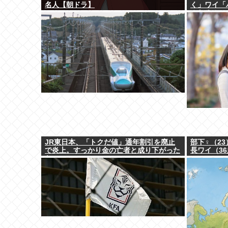
名人【朝ドラ】
く」ワイ「
みたろ！ｗ
JR東日本、「トクだ値」通年割引を廃止
部下♀（2
で炎上。すっかり金の亡者と成り下がった
長ワイ（3
な