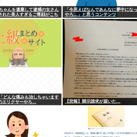
ちゃんを遺棄して逮捕の女さん
「今思えばなんであんなに夢中にな
公表された美人すぎるご尊顔がこち
やろ…」と思うコンテンツ
「どんな痛みも治しちゃいます
【悲報】開示請求が届いた…
のエリクサーやろ…