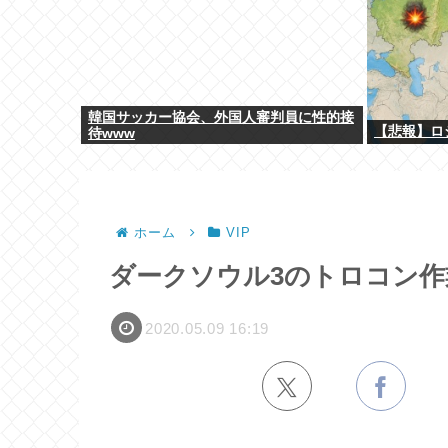
韓国サッカー協会、外国人審判員に性的接
【悲報】ロ
待www
ホーム
VIP
ダークソウル3のトロコン作
2020.05.09 16:19