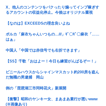
X、他人のコンテンツをパクったり煽ってインプ稼ぎす
るアカウントの収益化停止。今後はオリジナル重視
【なのは】EXCEEDSの理念良いよね
ポルカ「麻衣ちゃんいつもの…///」ｷﾞ〇ｷﾞ〇麻衣「……
はぁ」
中国人「中国では赤信号でも右折できます」
【SS】千歌「おはよー！今日も練習がんばるぞー！」
ビニールハウスからシャインマスカット約200房を盗ん
だ無職の男逮捕 岡山
例の「琵琶湖三市同時花火」新展開
【衝撃】昭和のヤンキー女、まあまあ素行が悪いwww
(※画像あり)