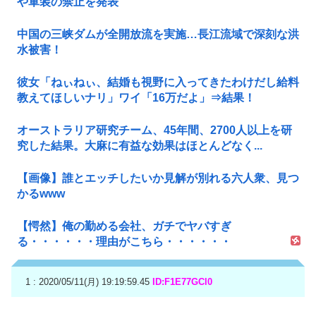
や軍装の禁止を発表
中国の三峡ダムが全開放流を実施…長江流域で深刻な洪
水被害！
彼女「ねぃねぃ、結婚も視野に入ってきたわけだし給料
教えてほしいナリ」ワイ「16万だよ」⇒結果！
オーストラリア研究チーム、45年間、2700人以上を研
究した結果。大麻に有益な効果はほとんどなく...
【画像】誰とエッチしたいか見解が別れる六人衆、見つ
かるwww
【愕然】俺の勤める会社、ガチでヤバすぎ
る・・・・・・理由がこちら・・・・・・
1 : 2020/05/11(月) 19:19:59.45
ID:F1E77GCl0