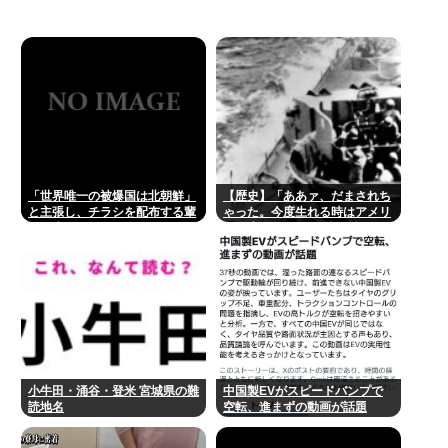
「世界唯一の被爆国は北朝鮮」
【歴史】「ああァ、だまされち
と主張し、チラシを配布する輩
ゃった。今度生れる時はアメリ
が発生
カへ生れるぞ」 22歳で戦死し
た特攻隊員が出撃前の日記に残
した”本音”
小牛田・涌谷・登米 宮城県の難
中国製EVがスピードバンプで
読地名
空転、進まずの動画が話題