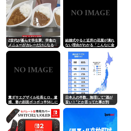
Z世代が暮らす学生寮、学食の
結婚式やると近所の花屋が潰れ
メニューがカレーだけになる
ない理由がわかる「こんなに金
取るのかよ！？」って驚くぞ
糞ダサエグザイル社長ヒロ、逮
日本人の半数、無理して"酒が
捕、妻の顔面ボコボコ半56しに
旨い！"とか言ってた事が判
した。
明。近畿地方に関しては6割が
下戸