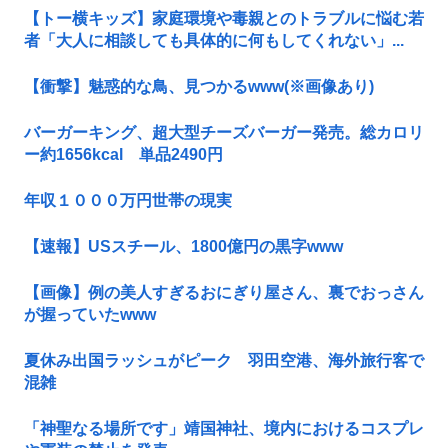
【トー横キッズ】家庭環境や毒親とのトラブルに悩む若
者「大人に相談しても具体的に何もしてくれない」...
【衝撃】魅惑的な鳥、見つかるwww(※画像あり)
バーガーキング、超大型チーズバーガー発売。総カロリ
ー約1656kcal 単品2490円
年収１０００万円世帯の現実
【速報】USスチール、1800億円の黒字www
【画像】例の美人すぎるおにぎり屋さん、裏でおっさん
が握っていたwww
夏休み出国ラッシュがピーク 羽田空港、海外旅行客で
混雑
「神聖なる場所です」靖国神社、境内におけるコスプレ