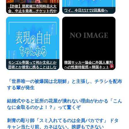
【詐欺】琵琶湖三市同時花火大
ワイ、今日だけで2回風俗へ
会、中止を発表…チケット代や
出店料の返金については明言せ
ず
モンゴル帝国って何か文化とか
韓国サッカー協会に外国人審判
芸術とか後世に残ることはしな
への性接待疑惑＝韓国ネット
かったの？男は殺せ女は犯せで
「信じられない」「要求した審
勢力拡大しただけ？
判もおかしい」
「世界唯一の被爆国は北朝鮮」と主張し、チラシを配布
する輩が発生
結婚式やると近所の花屋が潰れない理由がわかる「こん
なに金取るのかよ！？」って驚くぞ
刺青の彫り師「スミ入れてるのは全員バカです」 ドタ
キャン当たり前、カネはない、挨拶もできない