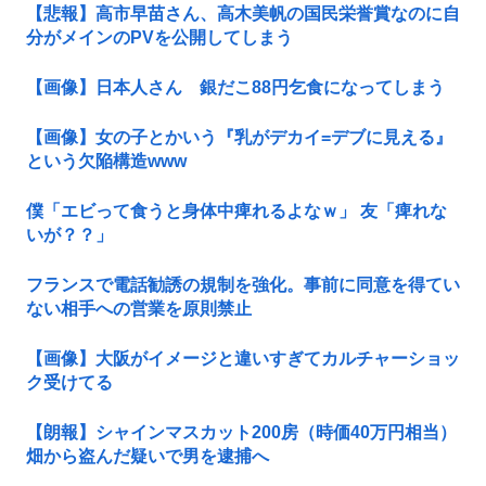
【悲報】高市早苗さん、高木美帆の国民栄誉賞なのに自
分がメインのPVを公開してしまう
【画像】日本人さん 銀だこ88円乞食になってしまう
【画像】女の子とかいう『乳がデカイ=デブに見える』
という欠陥構造www
僕「エビって食うと身体中痺れるよなｗ」 友「痺れな
いが？？」
フランスで電話勧誘の規制を強化。事前に同意を得てい
ない相手への営業を原則禁止
【画像】大阪がイメージと違いすぎてカルチャーショッ
ク受けてる
【朗報】シャインマスカット200房（時価40万円相当）
畑から盗んだ疑いで男を逮捕へ