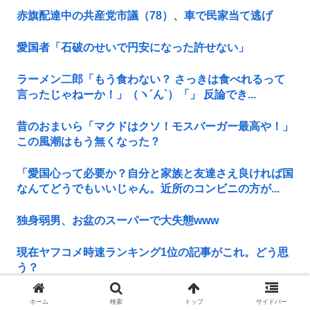
赤旗配達中の共産党市議（78）、車で民家当て逃げ
愛国者「石破のせいで円安になった許せない」
ラーメン二郎「もう食わない？ さっきは食べれるって
言ったじゃねーか！」（ヽ´ん`）「」 反論でき...
昔のおまいら「マクドはクソ！モスバーガー最高や！」
この風潮はもう無くなった？
「愛国心って必要か？自分と家族と友達さえ良ければ国
なんてどうでもいいじゃん。近所のコンビニの方が...
独身弱男、お盆のスーパーで大失態www
現在ヤフコメ時速ランキング1位の記事がこれ。どう思
う？
阿波おどりで女性のカラダを強調した動画が拡散されて
ホーム
検索
トップ
サイドバー