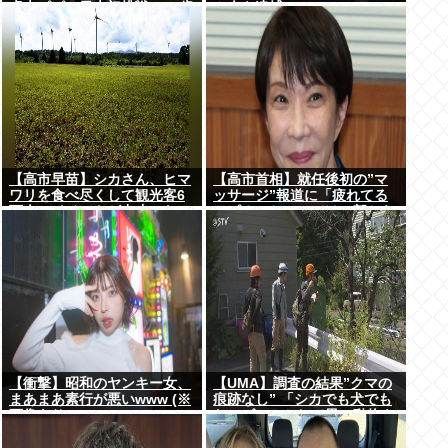
卓大ピピ」日本初挑戦の22歳
ム人を逮捕
今治MFが開幕戦に先発
【高市早苗】シカさん、ヒマ
【高市首相】就任後初の”マ
ワリを食べ尽くして観光客6
ッサージ”報道に「疲れてる
万人のイベントが中止にな
アピ？」とSNSでは一部から
る…さらにコスモス畑も食べ
冷ややかな声…被災地視
尽くす
察”PV動画”から続く不信
【衝撃】昭和のヤンキー女、
【UMA】調査の結果”クマの
まあまあ素行が悪いwww (※
痕跡なし” 「シカでも犬でも
画像あり)
ないゴロンとして黒い動物を
見た」 札幌市清田区