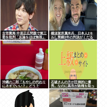
古市憲寿 中居正広問題で第三
横須賀所属米兵、日本人2キ
委を批判「反論をほぼ無視」
ルし禁錮3年の判決がくだる
「彼らが一方的に言ったこと
も恩赦で釈放！ニュー速愛国
が世の中に定着してしまう」
者「辺野古！」
橋下徹も同調
沖縄の二郎「もやしの代わり
石破さんの方が圧倒的に優
にネギでいい？」どう？
秀。なのに高市が政権を取っ
たのはおかしい