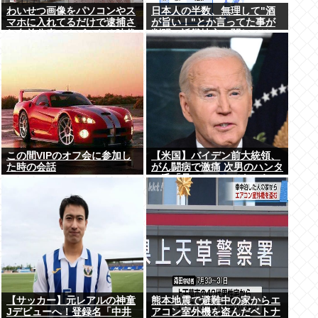
わいせつ画像をパソコンやス
日本人の半数、無理して"酒
マホに入れてるだけで逮捕さ
が旨い！"とか言ってた事が
れ名前公表、クビになる時代
判明。近畿地方に関しては6
アメリカの情報機関が警察庁
割が下戸
に情報提供
この間VIPのオフ会に参加し
【米国】バイデン前大統領、
た時の会話
がん闘病で激痛 次男のハンタ
ー氏「見ていてとてもつら
い」
【サッカー】元レアルの神童
熊本地震で避難中の家からエ
Jデビューへ！登録名「中井
アコン室外機を盗んだベトナ