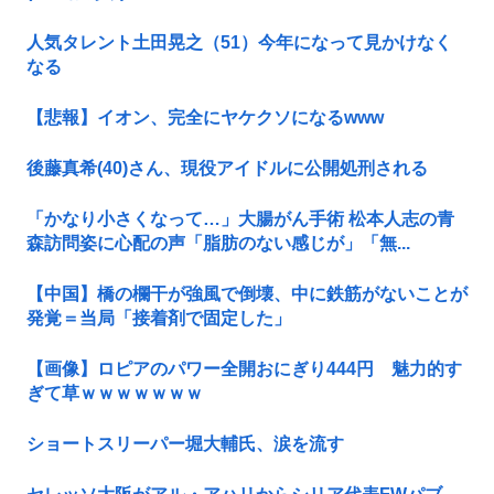
人気タレント土田晃之（51）今年になって見かけなく
なる
【悲報】イオン、完全にヤケクソになるwww
後藤真希(40)さん、現役アイドルに公開処刑される
「かなり小さくなって…」大腸がん手術 松本人志の青
森訪問姿に心配の声「脂肪のない感じが」「無...
【中国】橋の欄干が強風で倒壊、中に鉄筋がないことが
発覚＝当局「接着剤で固定した」
【画像】ロピアのパワー全開おにぎり444円 魅力的す
ぎて草ｗｗｗｗｗｗｗ
ショートスリーパー堀大輔氏、涙を流す