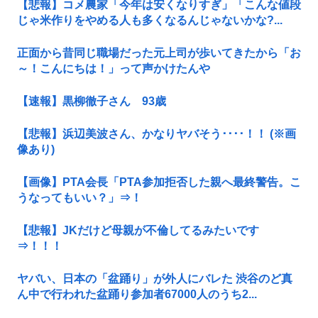
【悲報】コメ農家「今年は安くなりすぎ」「こんな値段
じゃ米作りをやめる人も多くなるんじゃないかな?...
正面から昔同じ職場だった元上司が歩いてきたから「お
～！こんにちは！」って声かけたんや
【速報】黒柳徹子さん 93歳
【悲報】浜辺美波さん、かなりヤバそう････！！ (※画
像あり)
【画像】PTA会長「PTA参加拒否した親へ最終警告。こ
うなってもいい？」⇒！
【悲報】JKだけど母親が不倫してるみたいです
⇒！！！
ヤバい、日本の「盆踊り」が外人にバレた 渋谷のど真
ん中で行われた盆踊り参加者67000人のうち2...