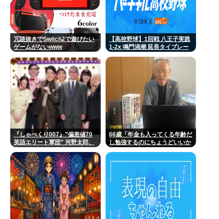
冗談抜きでSwitch2で遊びたい
【高校野球】1回戦 八王子実践
ゲームがないwww
1-2x 鳴門渦潮 延長タイブレー
クでサヨナラ勝ち 鳴門渦潮とし
て甲子園1勝
『しゃべくり007』”偏差値70
66歳「年金も入ってくる年齢だ
英語エリート軍団” 河野太郎、
し勉強するのにちょうどいいか
中田敦彦、岸谷蘭丸らが英
なって」。司法試験合格
語”お受験”事情・学習法を徹底
解説