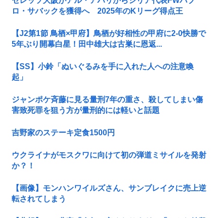
セレッソ大阪がアル・アハリからシリア代表FWパブ
ロ・サバックを獲得へ 2025年のKリーグ得点王
【J2第1節 鳥栖×甲府】鳥栖が好相性の甲府に2-0快勝で
5年ぶり開幕白星！田中雄大は古巣に恩返...
【SS】小鈴「ぬいぐるみを手に入れた人への注意喚
起」
ジャンポケ斉藤に見る量刑7年の重さ、殺してしまい傷
害致死罪を狙う方が量刑的には軽いと話題
吉野家のステーキ定食1500円
ウクライナがモスクワに向けて初の弾道ミサイルを発射
か？！
【画像】モンハンワイルズさん、サンブレイクに売上逆
転されてしまう