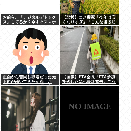
お前ら、「デジタルデトック
【悲報】コメ農家「今年は安
ス」してるか？今すぐスマホ
くなりすぎ」「こんな値段じ
を置くんだ。
ゃ米作りをやめる人も多くな
るんじゃないかな?」
正面から昔同じ職場だった元
【画像】PTA会長「PTA参加
上司が歩いてきたから「お
拒否した親へ最終警告。こう
～！こんにちは！」って声か
なってもいい？」⇒！
けたんや