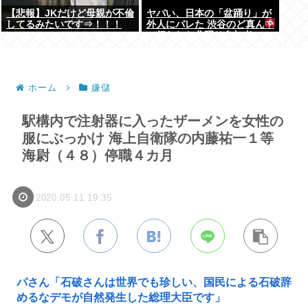
【悲報】JKだけど母親が不倫
ヤバい、日本の「盆踊り」が
してるみたいです⇒！！！
外人にバレた 渋谷のど真ん中
で行われた盆踊り参加者
67000人のうち20000人が外
人、ダンシングヒーローに熱
狂
ホーム
嫌儲
駅構内で注射器に入ったザーメンを女性の
服にぶっかけ 海上自衛隊の内藤祐一１等
海尉（４８）停職４カ月
2020.05.11 19:35
パさん「石破さんは世界でも珍しい、国民による石破辞
めるなデモが自然発生した総理大臣です」