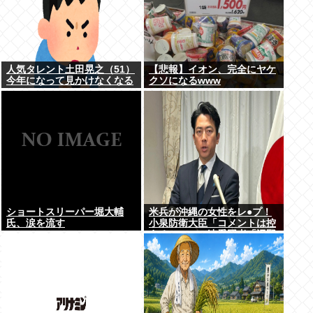
人気タレント土田晃之（51）
【悲報】イオン、完全にヤケ
今年になって見かけなくなる
クソになるwww
ショートスリーパー堀大輔
米兵が沖縄の女性をレ●プ！
氏、涙を流す
小泉防衛大臣「コメントは控
える」ニュー速愛国者「辺野
古！」