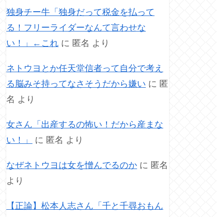
独身チー牛「独身だって税金を払って
る！フリーライダーなんて言わせな
い！」←これ
に
匿名
より
ネトウヨとか任天堂信者って自分で考え
る脳みそ持ってなさそうだから嫌い
に
匿
名
より
女さん「出産するの怖い！だから産まな
い！」
に
匿名
より
なぜネトウヨは女を憎んでるのか
に
匿名
より
【正論】松本人志さん「千と千尋おもん