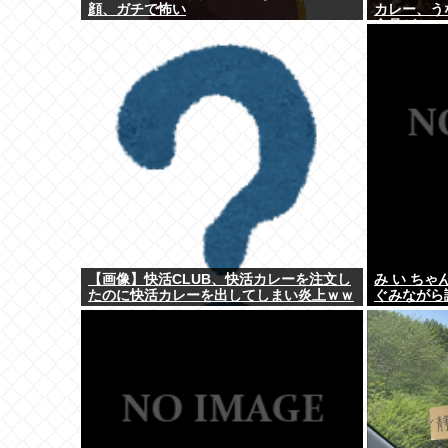
顔、ガチで怖い
カレー、う
食品がセー
【画像】快活CLUB、快活カレーを注文し
み い ち
たのに快活カレーを出してしまい炎上ｗｗ
ぐみながら
ｗ