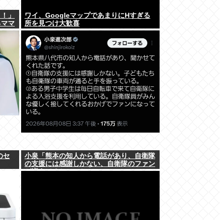
よ！」
ワイ、GoogleマップであまりにΗすぎる
るママ
所を見つけ大歓喜
のセ
小泉「熊本の知人から電話があり、自衛隊
の支援には感謝しかない、自衛隊のファン
が増えてるとのこと 」