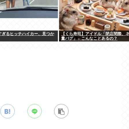
すぎるヒッチハイカー、見つか
【くら寿司】アイドル「閉店間際、
量バグ」←こんなことあるの？