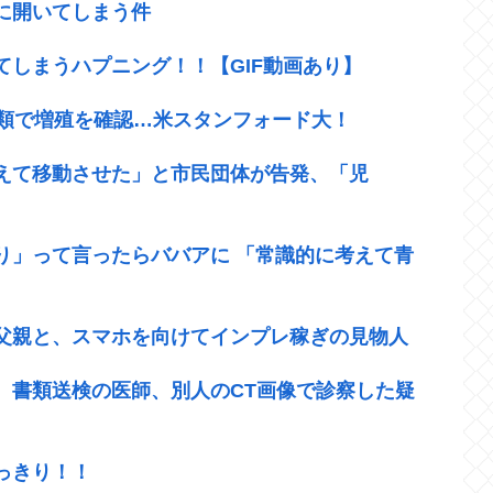
に開いてしまう件
しまうハプニング！！【GIF動画あり】
種類で増殖を確認…米スタンフォード大！
えて移動させた」と市民団体が告発、「児
り」って言ったらババアに 「常識的に考えて青
父親と、スマホを向けてインプレ稼ぎの見物人
 書類送検の医師、別人のCT画像で診察した疑
っきり！！