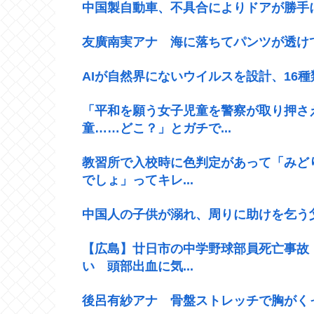
中国製自動車、不具合によりドアが勝手
友廣南実アナ 海に落ちてパンツが透けて
AIが自然界にないウイルスを設計、16
「平和を願う女子児童を警察が取り押さ
童……どこ？」とガチで...
教習所で入校時に色判定があって「みど
でしょ」ってキレ...
中国人の子供が溺れ、周りに助けを乞う
【広島】廿日市の中学野球部員死亡事故
い 頭部出血に気...
後呂有紗アナ 骨盤ストレッチで胸がく