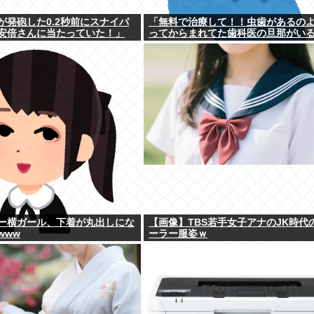
が発砲した0.2秒前にスナイパ
「無料で治療して！！虫歯があるの
安倍さんに当たっていた！」
ってからまれてた歯科医の旦那がい
ー横ガール、下着が丸出しにな
【画像】TBS若手女子アナのJK時代
www
ーラー服姿ｗ