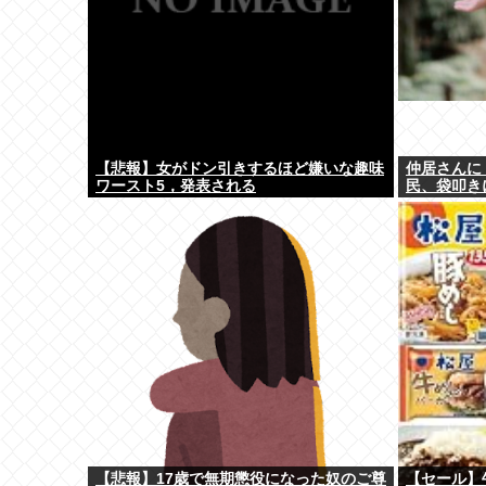
【悲報】女がドン引きするほど嫌いな趣味
仲居さんに
ワースト5，発表される
民、袋叩き
【悲報】17歳で無期懲役になった奴のご尊
【セール】