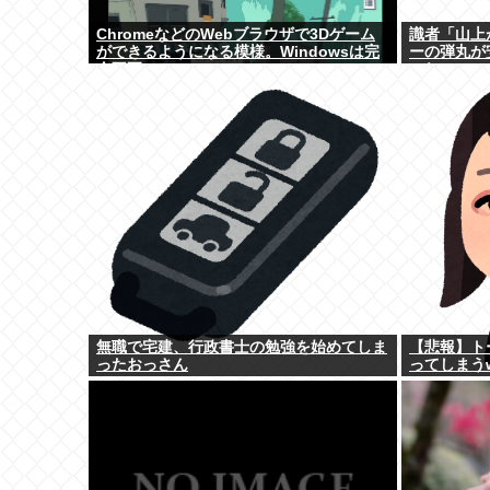
ChromeなどのWebブラウザで3Dゲーム
識者「山上
ができるようになる模様。Windowsは完
ーの弾丸が
全不要に
これ。
無職で宅建、行政書士の勉強を始めてしま
【悲報】ト
ったおっさん
ってしまう