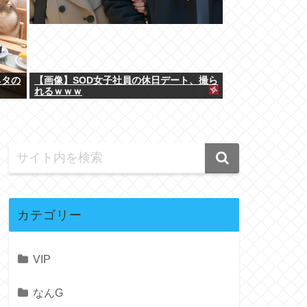
ネタの
【画像】SOD女子社員の休日デート、撮ら
れるｗｗｗ
カテゴリー
VIP
なんG