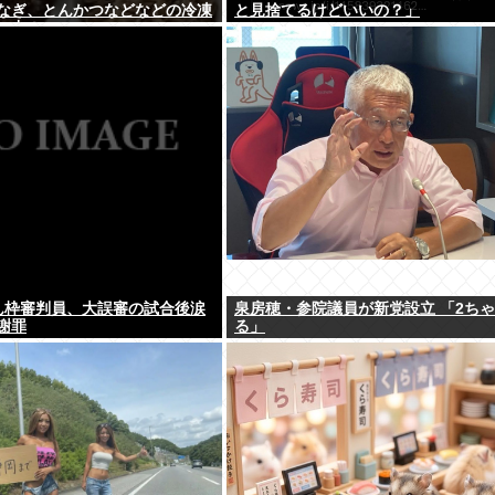
なぎ、とんかつなどなどの冷凍
と見捨てるけどいいの？」
ル中！
ゃん枠審判員、大誤審の試合後涙
泉房穂・参院議員が新党設立 「2ち
謝罪
る」