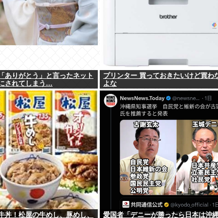
「ありがとう」と言ったネット
プリンター 買っておきたいけど買わ
にされてしまう…
よな
牛丼！松屋の牛めし、豚めし、
愛国者「デニーが勝ったら日本は沖