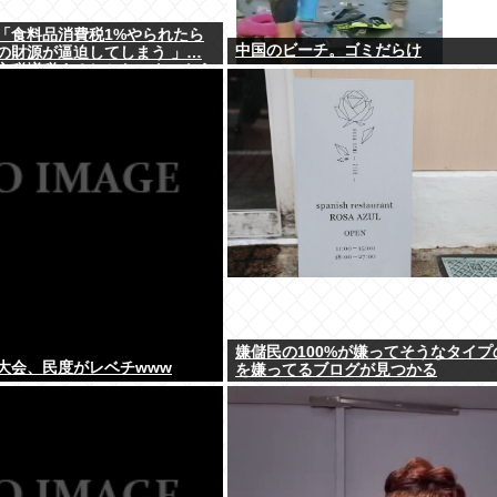
「食料品消費税1%やられたら
中国のビーチ。ゴミだらけ
の財源が逼迫してしまう 」…
方税増税するしかないよ、もう
嫌儲民の100%が嫌ってそうなタイプ
大会、民度がレベチwww
を嫌ってるブログが見つかる