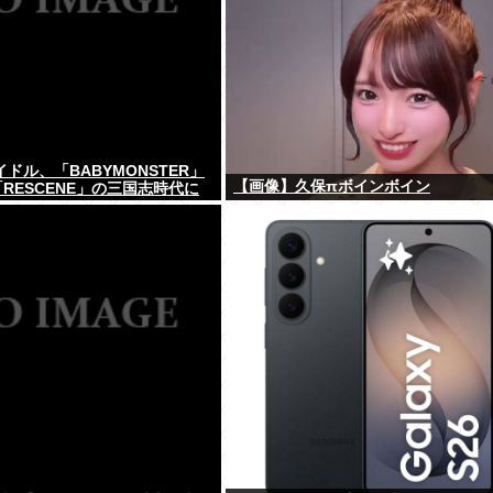
イドル、「BABYMONSTER」
【画像】久保πボインボイン
」「RESCENE」の三国志時代に