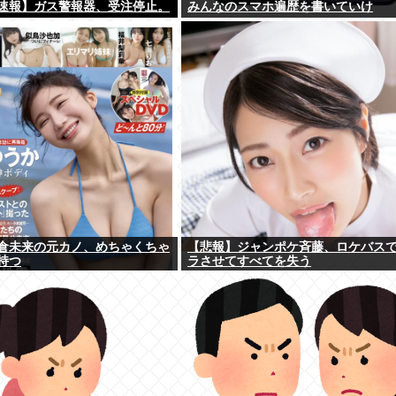
速報】ガス警報器、受注停止。
みんなのスマホ遍歴を書いていけ
倉未来の元カノ、めちゃくちゃ
【悲報】ジャンポケ斉藤、ロケバス
持つ
ラさせてすべてを失う