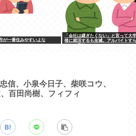
「会社は継ぎたくない」と言って大
市が一番住みやすいよな
後に就活するも全滅。アルバイトす
らない元彼
忠信、小泉今日子、柴咲コウ、
文、百田尚樹、フィフィ