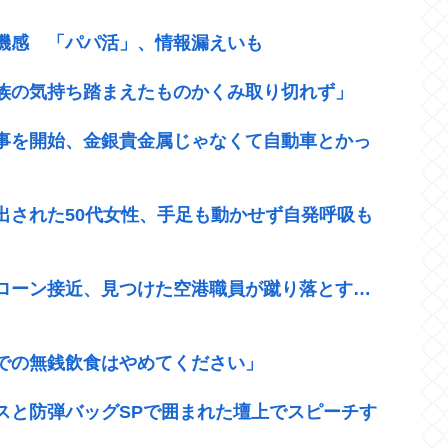
機感 「パパ活」、情報漏えいも
族の気持ち踏まえたものかくみ取り切れず」
事を開始、金銀貴金属じゃなくて自動車とかっ
出された50代女性、手足も動かせず自発呼吸も
ローン接近、見つけた空港職員が蹴り落とす…
での無銭飲食はやめてください」
スと防弾バッグSPで囲まれた壇上でスピーチす