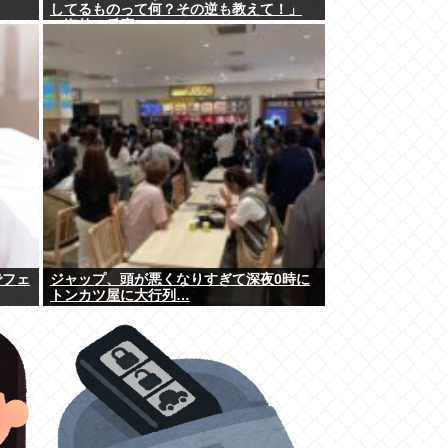
してるものって何？その逆も教えて！」
（海外の反応）
でフェ
ジャップ、頭が悪くなりすぎて深夜0時に
トンカツ屋に大行列…