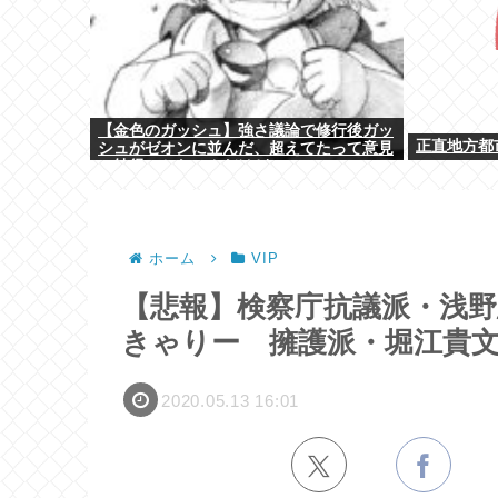
【金色のガッシュ】強さ議論で修行後ガッ
正直地方都
シュがゼオンに並んだ、超えてたって意見
に納得いかないんだけど
ホーム
VIP
【悲報】検察庁抗議派・浅野
きゃりー 擁護派・堀江貴
2020.05.13 16:01