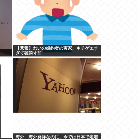
【悲報】わいの婚約者の実家、キチゲエす
ぎて破談寸前
海外「海外発祥なのに、今では日本で定着