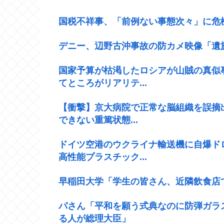
国税不祥事、「前例ない事態次々」に危
デニー、辺野古沖事故の防カメ映像「遺
国家予算が枯渇したロシアが山賊の真似
てところがリアリテ...
【衝撃】京大病院で正常な脳組織を誤摘
できない重篤状態...
ドイツ空港のウクライナ輸送機に自爆ド
高性能プラスチック...
早稲田大学「学生の皆さん、近隣飲食店
パさん「平和を願う式典なのに防弾ガラ
る人が総理大臣」