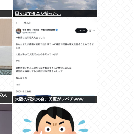
田んぼでタニシ採った…
の人
大阪の花火大会、民度がレベチwww