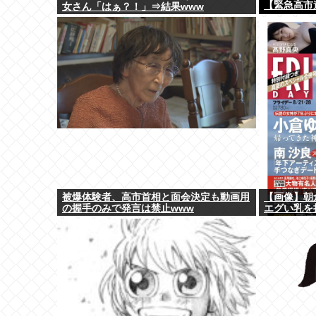
【緊急高市
女さん「はぁ？！」⇒結果www
被爆体験者、高市首相と面会決定も動画用
【画像】朝
の握手のみで発言は禁止www
エグい乳を