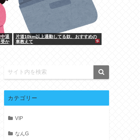
学中退
片道10km以上通勤してる奴、おすすめの
ら受か
車教えて
カテゴリー
VIP
なんG