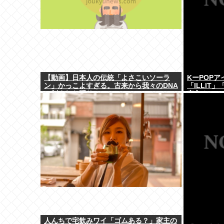
【動画】日本人の伝統「よさこいソーラ
KーPOPア
ン」かっこよすぎる。古来から我々のDNA
「ILLIT
に刻まれた踊り
突入！
人んちで宅飲みワイ「ゴムある？」家主の