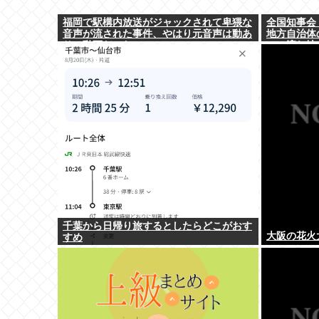
福岡で駅構内放送がジャックされて卑猥な
全国知事会
音声が流された事件、やはり元音声は動あ
地方自治体
りの動画だった
この流れ地
千葉から日帰り旅するとしたらどこがおす
大阪の花火
すめ