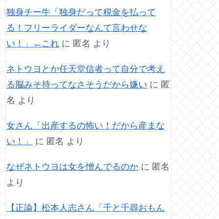
独身チー牛「独身だって税金を払って
る！フリーライダーなんて言わせな
い！」←これ
に
匿名
より
ネトウヨとか任天堂信者って自分で考え
る脳みそ持ってなさそうだから嫌い
に
匿
名
より
女さん「出産するの怖い！だから産まな
い！」
に
匿名
より
なぜネトウヨは女を憎んでるのか
に
匿名
より
【正論】松本人志さん「千と千尋おもん