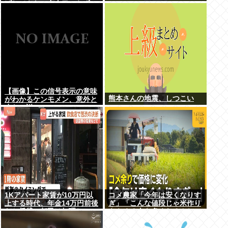
げしてもヤニ中人口へらずに
加熱式煙草のシュアのびる
【画像】この信号表示の意味
熊本さんの地震、しつこい
がわかるケンモメン、意外と
少ない説
1Kアパート家賃が10万円以
コメ農家「今年は安くなりす
上する時代、年金14万円前後
ぎ」「こんな値段じゃ米作り
だと賃貸の都民は無理じゃ
をやめる人も多くなるんじゃ
ね？ 運転免許もなく移住も無
ないかな?」
理じゃね？