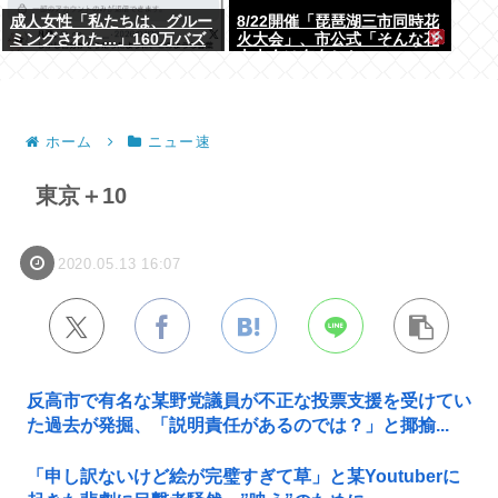
成人女性「私たちは、グルー
8/22開催「琵琶湖三市同時花
ミングされた...」160万バズ
火大会」、市公式「そんな花
www
火大会は存在しない」→ SNS
阿鼻叫喚
ホーム
ニュー速
東京＋10
2020.05.13 16:07
反高市で有名な某野党議員が不正な投票支援を受けてい
た過去が発掘、「説明責任があるのでは？」と揶揄...
「申し訳ないけど絵が完璧すぎて草」と某Youtuberに