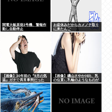
関電大飯原発3号機、警報作
お盆休みだからカメノテ取り
動し自動停止
に来たんご
【画像】30年前の『9月の気
【画像】磯山さやか(40)、乳
温』ガチで異常事態だった
の位置に乳輪のようなものが
www
www