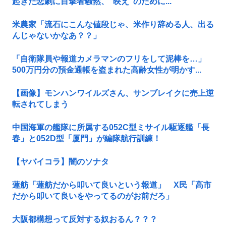
起きた悲劇に目撃者騒然、”映え”のために...
米農家「流石にこんな値段じゃ、米作り辞める人、出る
んじゃないかなあ？？」
「自衛隊員や報道カメラマンのフリをして泥棒を…」
500万円分の預金通帳を盗まれた高齢女性が明かす...
【画像】モンハンワイルズさん、サンブレイクに売上逆
転されてしまう
中国海軍の艦隊に所属する052C型ミサイル駆逐艦「長
春」と052D型「厦門」が編隊航行訓練！
【ヤバイコラ】闇のソナタ
蓮舫「蓮舫だから叩いて良いという報道」 X民「高市
だから叩いて良いをやってるのがお前だろ」
大阪都構想って反対する奴おるん？？？