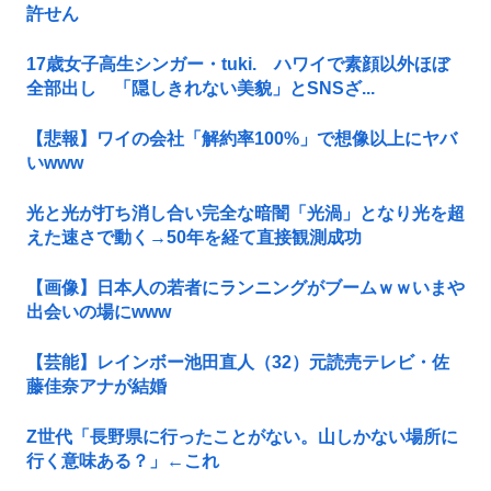
許せん
17歳女子高生シンガー・tuki. ハワイで素顔以外ほぼ
全部出し 「隠しきれない美貌」とSNSざ...
【悲報】ワイの会社「解約率100%」で想像以上にヤバ
いwww
光と光が打ち消し合い完全な暗闇「光渦」となり光を超
えた速さで動く→50年を経て直接観測成功
【画像】日本人の若者にランニングがブームｗｗいまや
出会いの場にwww
【芸能】レインボー池田直人（32）元読売テレビ・佐
藤佳奈アナが結婚
Z世代「長野県に行ったことがない。山しかない場所に
行く意味ある？」←これ