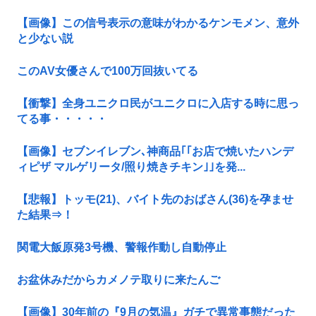
【画像】この信号表示の意味がわかるケンモメン、意外
と少ない説
このAV女優さんで100万回抜いてる
【衝撃】全身ユニクロ民がユニクロに入店する時に思っ
てる事・・・・・
【画像】セブンイレブン､神商品｢｢お店で焼いたハンデ
ィピザ マルゲリータ/照り焼きチキン｣｣を発...
【悲報】トッモ(21)、バイト先のおばさん(36)を孕ませ
た結果⇒！
関電大飯原発3号機、警報作動し自動停止
お盆休みだからカメノテ取りに来たんご
【画像】30年前の『9月の気温』ガチで異常事態だった