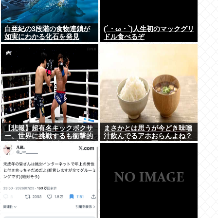
白亜紀の3段階の食物連鎖が
(´・ω・`)人生初のマックグリ
如実にわかる化石を発見
ドル食べるぞ
【悲報】超有名キックボクサ
まさかとは思うが今どき味噌
ー、世界に挑戦するも衝撃的
汁飲んでるアホおらんよね？
KO負けしてしまう…
今すぐ捨てろ！死んでも知ら
んぞ！⚰