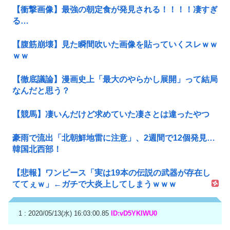
【衝撃画像】最強の朝定食が発見される！！！！凄すぎ
る…
【腹筋崩壊】見た瞬間吹いた画像を貼っていくスレｗｗ
ｗｗ
【徹底議論】漫画史上「最大のやらかし展開」って結局
なんだと思う？
【競馬】凄いんだけど求めていた凄さとは違ったやつ
豪雨で流出「北朝鮮地雷に注意」、2週間で12個発見…
韓国北西部！
【悲報】ワンピース「実は19本の伝説の武器が存在し
ててぇｗ」←ガチで大炎上してしまうｗｗｗ
1 : 2020/05/13(水) 16:03:00.85
ID:vD5YKlWU0