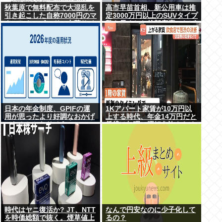
秋葉原で無料配布で大混乱を
高市早苗首相、新公用車は推
引き起こした自称7000円のマ
定3000万円以上のSUVタイプ
ウスとキーボード、中華サイ
贅を尽くした後部座席でたば
トで1500円で売られるゴミだ
こを吸うのが至福の時間か ど
ったwww
んどん延びる乗車時間
日本の年金制度、GPIFの運
1Kアパート家賃が10万円以
用が思ったより好調なおかげ
上する時代、年金14万円だと
でなんとかなりそう
賃貸は無理、運転免許もなく
移住も困難
時代はヤニ復活か? JT、NTT
なんで円安なのに少子化して
を時価総額で抜く。煙草値上
るの？