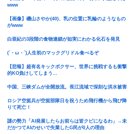
www
【画像】磯山さやか(40)、乳の位置に乳輪のようなもの
がwww
白亜紀の3段階の食物連鎖が如実にわかる化石を発見
(´・ω・`)人生初のマックグリドル食べるぞ
【悲報】超有名キックボクサー、世界に挑戦するも衝撃
的KO負けしてしまう…
中国、三峡ダムが全開放流。長江流域で深刻な洪水被害
ロシア空挺兵が空挺部隊日を祝うため飛行機から飛び降
りて死亡！
謎の勢力「AI発展したらお前らは皆クビになるわ」→未
だかつてAIのせいで失業したG民が0人の理由