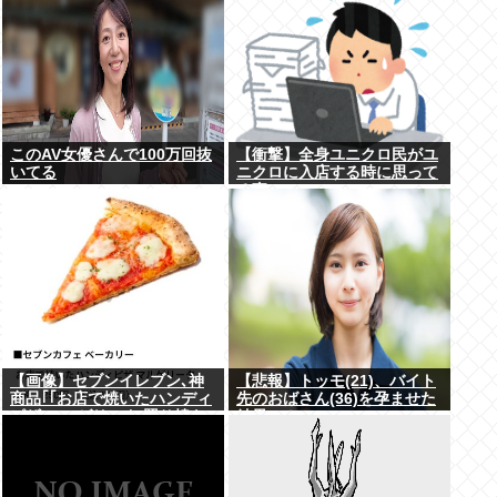
このAV女優さんで100万回抜
【衝撃】全身ユニクロ民がユ
いてる
ニクロに入店する時に思って
る事・・・・・
【画像】セブンイレブン､神
【悲報】トッモ(21)、バイト
商品｢｢お店で焼いたハンディ
先のおばさん(36)を孕ませた
ピザ マルゲリータ/照り焼き
結果⇒！
チキン｣｣を発売