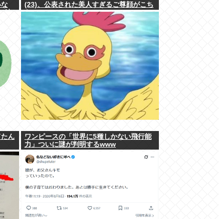
いな
(23)、公表された美人すぎるご尊顔がこち
⇒結
ら⇒www
てたん
ワンピースの「世界に5種しかない飛行能
力」ついに謎が判明するwww