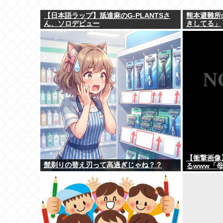
【日本語ラップ】舐達麻のG-PLANTSさ
熊本避難所
ん、ソロデビュー
きしてる」
【衝撃画像
髭剃りの替え刃って高過ぎじゃね？？
るwww「
アニメ」が