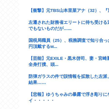
【衝撃】元TBS山本里菜アナ（32）、
左遷された財務省エリートに待ち受ける
でもないものだが…...
国税局職員（25）、税務調査で知り合っ
円頂戴するw...
【芸能】元EXILE・黒木啓司、妻・宮
全身打撲、頭...
防弾ガラスの件で誤情報を拡散した左派
結果……
【悲報】ゆうちゃみの暴露で浮き彫りに
イ・・・・・