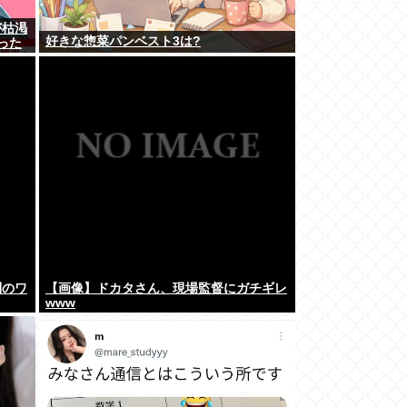
が枯渇
好きな惣菜パンベスト3は?
った
到のワ
【画像】ドカタさん、現場監督にガチギレ
www