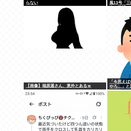
らない
風13号「
力で接近！
15号「中
聞」→
「今思えば
【画像】福原遥さん、意外とあるｗ
やろ…」と