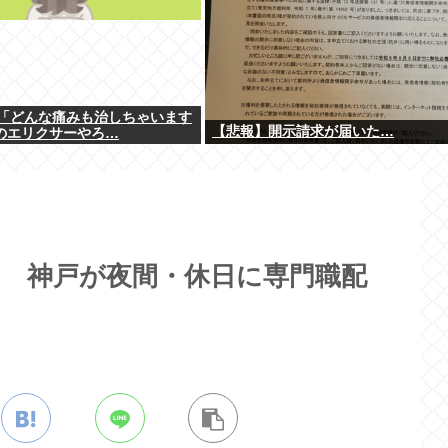
「どんな痛みも治しちゃいます
【悲報】開示請求が届いた…
のエリクサーやろ…
い 神戸が夜間・休日に専門職配