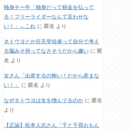
独身チー牛「独身だって税金を払って
る！フリーライダーなんて言わせな
い！」←これ
に
匿名
より
ネトウヨとか任天堂信者って自分で考え
る脳みそ持ってなさそうだから嫌い
に
匿
名
より
女さん「出産するの怖い！だから産まな
い！」
に
匿名
より
なぜネトウヨは女を憎んでるのか
に
匿名
より
【正論】松本人志さん「千と千尋おもん