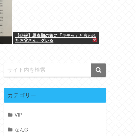
【悲報】思春期の娘に「キモッ」と言われ
たお父さん、グレる
カテゴリー
VIP
なんG