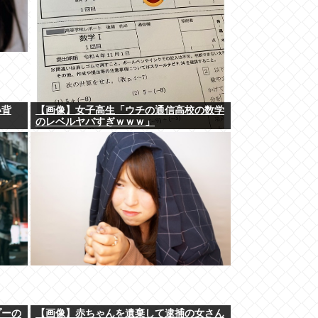
い背
【画像】女子高生「ウチの通信高校の数学
のレベルヤバすぎｗｗｗ」
プーの
【画像】赤ちゃんを遺棄して逮捕の女さん