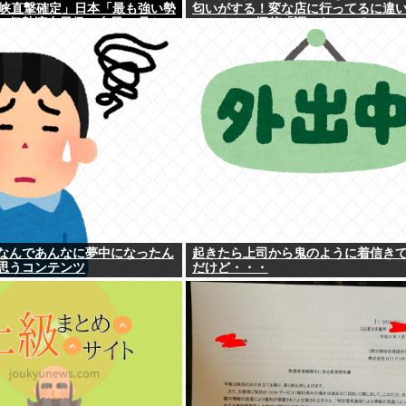
三峡直撃確定」日本「最も強い勢
匂いがする！変な店に行ってるに違
（伊勢湾台風級」台風13号と
い！！！」探偵「調べたところ･･･」
国本土でぶつかり合う（前代未
果ｗｗ
なんであんなに夢中になったん
起きたら上司から鬼のように着信き
思うコンテンツ
だけど・・・