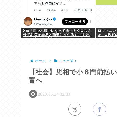
X民「四つん這いになって両手をクロスさ
ロキソニン
せて乳首を弄ると簡単にイケる」 これ出
w」←現代
来ないヤツはゲイ
ホーム
ニュー速＋
【社会】児相で小６門前払
置へ
2020.05.14 02:33