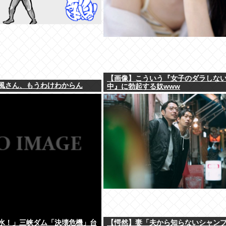
【画像】こういう『女子のダラしな
風さん、もうわけわからん
中』に勃起する奴www
水！」三峡ダム「決壊危機」台
【愕然】妻「夫から知らないシャン