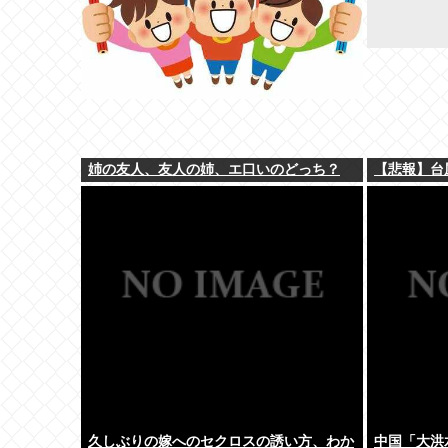
姉の友人、友人の姉、エ口いのどっち？
【悲報】台
久しぶりの嫁へのセクロスの誘い方、わか
中国「大洪