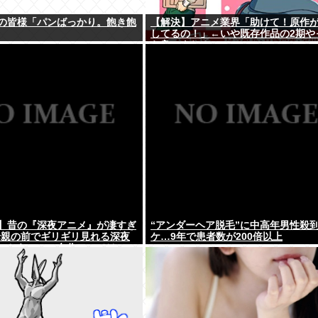
の皆様「パンばっかり。飽き飽
【解決】アニメ業界「助けて！原作
してるの！」←いや既存作品の2期や
ら良いよね？
】昔の『深夜アニメ』が凄すぎ
“アンダーヘア脱毛”に中高年男性殺
母親の前でギリギリ見れる深夜
ケ…9年で患者数が200倍以上
こちら…この名作アニメは…