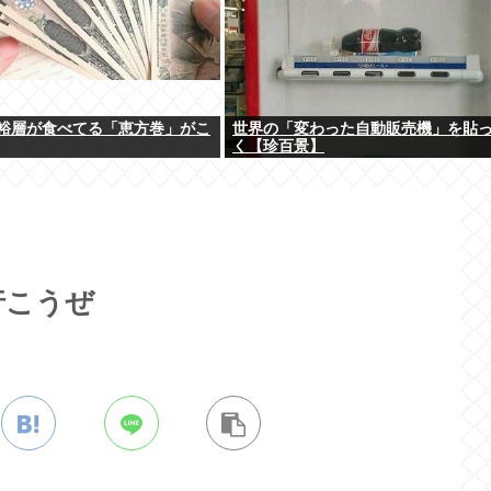
裕層が食べてる「恵方巻」がこ
世界の「変わった自動販売機」を貼
く【珍百景】
行こうぜ