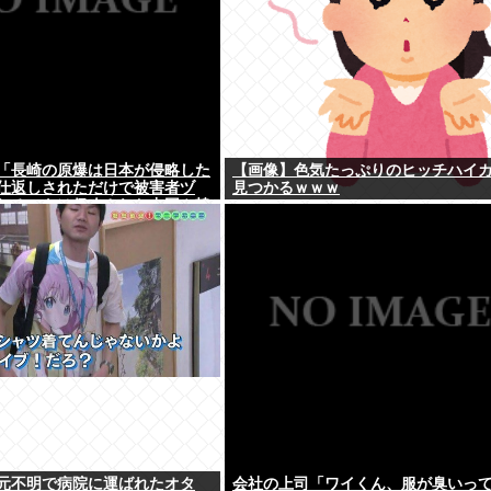
「長崎の原爆は日本が侵略した
【画像】色気たっぷりのヒッチハイ
仕返しされただけで被害者ヅ
見つかるｗｗｗ
れるべきは侵略された中国や韓
よ
元不明で病院に運ばれたオタ
会社の上司「ワイくん、服が臭いっ