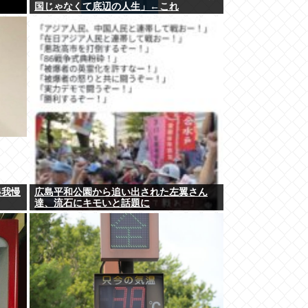
国じゃなくて底辺の人生」←これ
起我慢
広島平和公園から追い出された左翼さん
達、流石にキモいと話題に