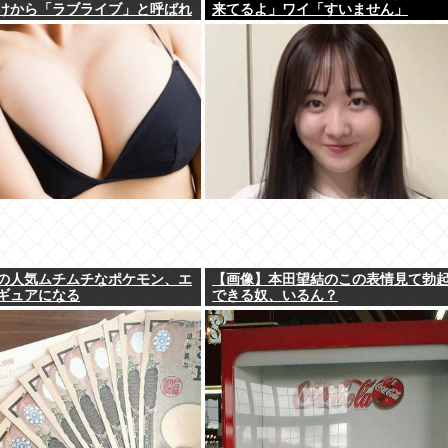
けから「ラブライブ」と呼ばれ
来てるよ」ワイ「すいません」
の人気ムチムチなポケモン、エ
【画像】本田望結のこの表情見て勃
ギュアになる
できる奴、いるん？