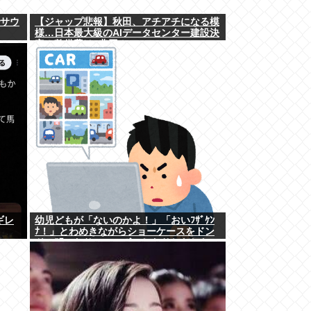
でサウ
【ジャップ悲報】秋田、アチアチになる模
様…日本最大級のAIデータセンター建設決
定！整備費は2兆円！
ギレ
幼児どもが「ないのかよ！」「おいﾌｻﾞｹﾝ
ﾅ！」とわめきながらショーケースをドン
ドン叩いたり、エルボーしたりしだした