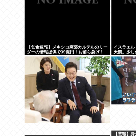
【乞食速報】メキシコ麻薬カルテルのリー
イスラエル
ダーの情報提供で39億円！お前ら急げ！
天罰。少し
ラ。追悼さ
国の人々だ
【悲報】身