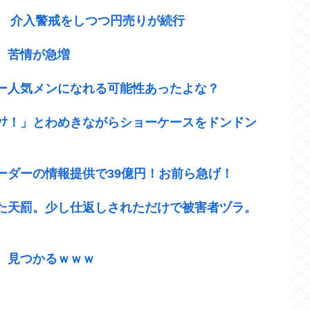
ば 介入警戒をしつつ円売りが続行
 苦情が急増
ー人気メンになれる可能性あったよな？
ｹﾝﾅ！」とわめきながらショーケースをドンドン
ーダーの情報提供で39億円！お前ら急げ！
た天罰。少し仕返しされただけで被害者ヅラ。
、見つかるｗｗｗ