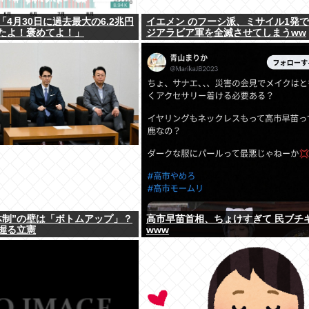
4月30日に過去最大の6.2兆円
イエメン のフーシ派、ミサイル1発
たよ！褒めてよ！」
ジアラビア軍を全滅させてしまうww
体制”の壁は「ボトムアップ」？
高市早苗首相、ちょけすぎて 民ブチ
握る立憲
www