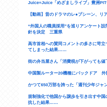
Juice=Juice「めざましライブ」豊洲PI
【動画】昔のドラマのレ●プシーン、リ
“外国人の職員採用”を巡りアンケート
針を決定 三重県
高市首相への賛同コメントの多さに苛立
てしまった結果……
街の弁当屋さん「消費税が下がっても値
中国製ルーター20機種にバックドア 
かつて650万部を誇った「週刊少年ジャ
規制強化で他国から譲歩を引き出す中国
抗した結果……