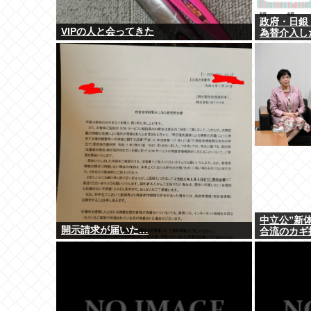
政府・日銀「
VIPの人と会ってきた
為替介入し
中立公”新
開示請求が届いた…
合流のカギ