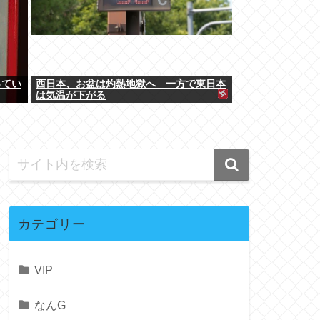
ってい
西日本、お盆は灼熱地獄へ 一方で東日本
は気温が下がる
カテゴリー
VIP
なんG