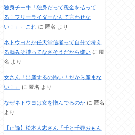
独身チー牛「独身だって税金を払って
る！フリーライダーなんて言わせな
い！」←これ
に
匿名
より
ネトウヨとか任天堂信者って自分で考え
る脳みそ持ってなさそうだから嫌い
に
匿
名
より
女さん「出産するの怖い！だから産まな
い！」
に
匿名
より
なぜネトウヨは女を憎んでるのか
に
匿名
より
【正論】松本人志さん「千と千尋おもん