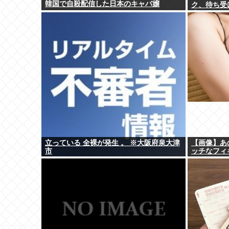
韓国で自殺配信した日本のキャバ嬢
ク、待ち受
るwww
立っている 全裸が発生 。 ※大阪府泉大津
【画像】あ
市
ッチなフィ