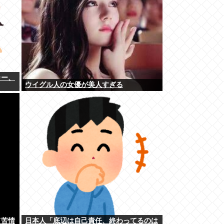
カー、
ウイグル人の女優が美人すぎる
て苦情
日本人「底辺は自己責任、終わってるのは