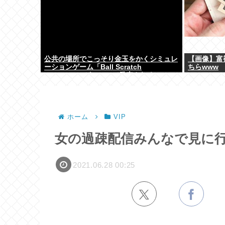
公共の場所でこっそり金玉をかくシミュレ
【画像】富
ーションゲーム「Ball Scratch
ちらwww
Simulator」がSteamで発表される
ホーム
VIP
女の過疎配信みんなで見に
2021.06.28 00:25