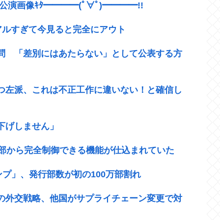
T公演画像ｷﾀ━━━━(ﾟ∀ﾟ)━━━━!!
アルすぎて今見ると完全にアウト
設問 「差別にはあたらない」として公表する方
つ左派、これは不正工作に違いない！と確信し
下げしません」
外部から完全制御できる機能が仕込まれていた
ンプ」、発行部数が初の100万部割れ
の外交戦略、他国がサプライチェーン変更で対