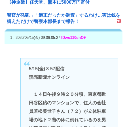
【神企業】任天堂、熊本に5000万円寄付
警官が発砲→「適正だったか調査」するわけ…実は銃を
構えただけで警察本部長まで報告！
1 : 2020/05/15(金) 09:06:05.27
ID:vo330dnO9
5/15(金) 8:57配信
読売新聞オンライン
１４日午後９時２０分頃、東京都世
田谷区砧のマンションで、住人の会社
員若松美世子さん（７２）が立体駐車
場の地下２階の床に倒れているのを男