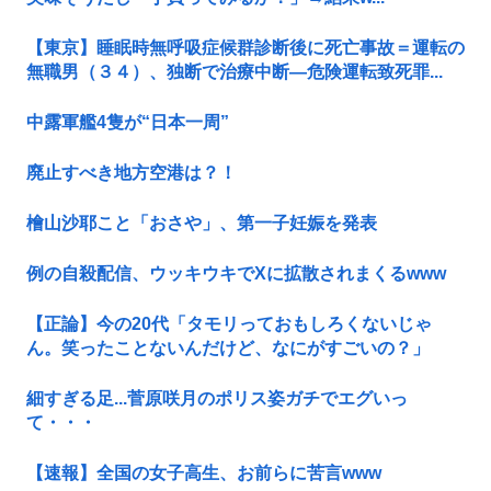
【東京】睡眠時無呼吸症候群診断後に死亡事故＝運転の
無職男（３４）、独断で治療中断―危険運転致死罪...
中露軍艦4隻が“日本一周”
廃止すべき地方空港は？！
檜山沙耶こと「おさや」、第一子妊娠を発表
例の自殺配信、ウッキウキでXに拡散されまくるwww
【正論】今の20代「タモリっておもしろくないじゃ
ん。笑ったことないんだけど、なにがすごいの？」
細すぎる足...菅原咲月のポリス姿ガチでエグいっ
て・・・
【速報】全国の女子高生、お前らに苦言www