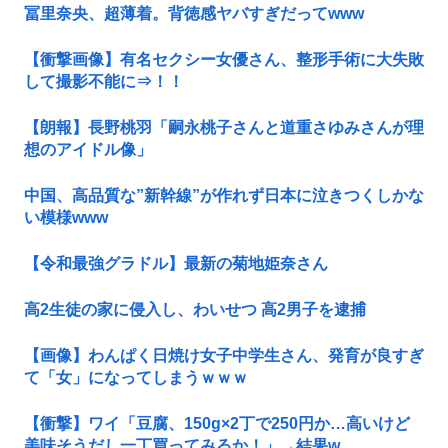
冨里奈央、超薄着。背徳感ヤバすぎだってwww
【衝撃画像】有名セクシー女優さん、整形手術に大失敗
して撮影不能に⇒！！
【朗報】長野桃羽「嗣永桃子さんと道重さゆみさんが理
想のアイドル像」
中国、高品質な”新幹線”が作れず日本に泣きつくしかな
い模様www
【令和最強グラドル】最新の菊地姫奈さん
高2生徒の家に侵入し、わいせつ 高2男子を逮捕
【画像】わんぱく日焼け女子中学生さん、発育が良すぎ
て「女」になってしまうｗｗｗ
【衝撃】ワイ「豆腐、150g×2丁で250円か…高いけど
美味そうだし一丁買ってみるか！」→結果w...