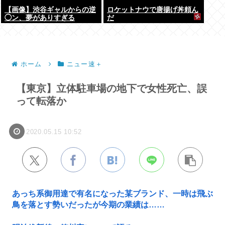
【画像】渋谷ギャルからの逆
ロケットナウで唐揚げ丼頼ん
◯ン、夢がありすぎる
だ
ホーム
ニュー速＋
【東京】立体駐車場の地下で女性死亡、誤
って転落か
2020.05.15 10:52
あっち系御用達で有名になった某ブランド、一時は飛ぶ
鳥を落とす勢いだったが今期の業績は……