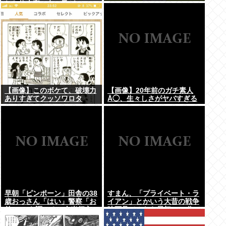
れた修士卒の女の子が...
【画像】このボケて、破壊力
【画像】20年前のガチ素人
ありすぎてクッソワロタ
Å◯、生々しさがヤバすぎる
www
早朝「ピンポーン」田舎の38
すまん、「プライベート・ラ
歳おっさん「はい」警察「お
イアン」とかいう大昔の戦争
前のPCを調べる」全米行方
映画見てみたら最初の30分で
不明・被児童搾取センターか
地獄なんだが…これずっと続
らの通報により児ホ゜画像を
く感じ？