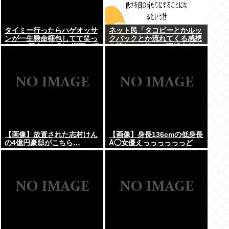
タイミー行ったらハゲオッサ
ネット民「タコピーとかルッ
ンが一生懸命梱包してて笑っ
クバックとか流れてくる感想
た その懸命さを別の場面で活
を読むと、俺って理解力低す
かせよ
ぎ！？ って超凹む。つらい」
【画像】放置された志村けん
【画像】身長136cmの低身長
の4億円豪邸がこちら…
Å◯女優えっっっっっっど