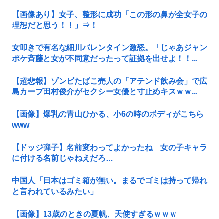
【画像あり】女子、整形に成功「この形の鼻が全女子の
理想だと思う！！」⇒！
女叩きで有名な細川バレンタイン激怒。「じゃあジャン
ポケ斉藤と女が不同意だったって証拠を出せよ！！...
【超悲報】ゾンビたばこ売人の「アテンド飲み会」で広
島カープ田村俊介がセクシー女優と寸止めキスｗｗ...
【画像】爆乳の青山ひかる、小6の時のボディがこちら
www
【ドッジ弾子】名前変わってよかったね 女の子キャラ
に付ける名前じゃねえだろ…
中国人「日本はゴミ箱が無い。まるでゴミは持って帰れ
と言われているみたい」
【画像】13歳のときの夏帆、天使すぎるｗｗｗ