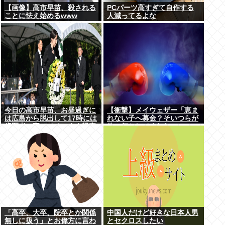
【画像】高市早苗、殺される
PCパーツ高すぎて自作する
ことに怯え始めるwww
人減ってるよな
今日の高市早苗、お昼過ぎに
【衝撃】メイウェザー「恵ま
は広島から脱出して17時には
れない子へ募金？そいつらが
歯医者に寄ってそのまま帰宅
俺に何かしてくれたの
か・・・・・・？」⇒！！！
「高卒、大卒、院卒とか関係
中国人だけど好きな日本人男
無しに扱う」とお偉方に言わ
とセクロスしたい