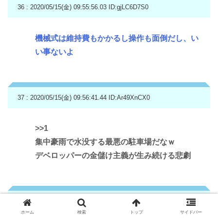
36 : 2020/05/15(金) 09:55:56.03
ID:gjLC6D7S0
機械式は維持費もかかるし操作も面倒だし、い
い事ないよ
37 : 2020/05/15(金) 09:56:41.44
ID:Ar49XnCX0
>>1
集中豪雨で水没する最悪の駐車場だなｗ
デベロッパーの金儲け主義が生み続ける悲劇
38 : 2020/05/15(金) 09:59:50.53
ID:fhvNzYBc0
ホーム
検索
トップ
サイドバー