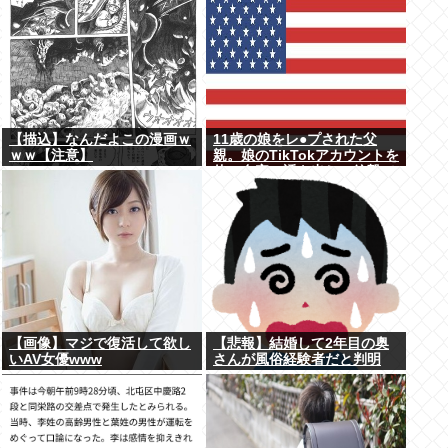
発見、逮捕
【描込】なんだよこの漫画ｗ
11歳の娘をレ●プされた父
ｗｗ【注意】
親。娘のTikTokアカウントを
使い自宅に誘き出し、銃撃で
天誅！
【画像】マジで復活して欲し
【悲報】結婚して2年目の奥
いAV女優www
さんが風俗経験者だと判明