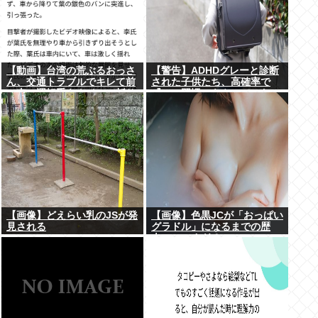
【動画】台湾の荒ぶるおっさ
【警告】ADHDグレーと診断
ん、交通トラブルでキレて前
された子供たち、高確率で
の車の運転手をナイフで斬り
『この習慣』をやっていた
つけるも壮絶な返り討ちにあ
→！！！
う
【画像】どえらい乳のJSが発
【画像】色黒JCが「おっぱい
見される
グラドル」になるまでの歴
史、シコすぎるwww