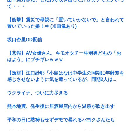
て・・・
【衝撃】震災で母親に「置いていかないで」と言われて
置いていった娘！⇒ (※画像あり)
坂口杏里OD配信
【悲報】AV女優さん、キモオタチー牛弱男どもの「お
はよう」にブチギレｗｗｗ
【逸材】江口紗耶「小島はなは中学生の同期に年齢差を
感じさせないように気を遣っているが、同期2人は...
ウクライナ、ついに力尽きる
熊本地震、発生後に居酒屋店内から温泉が吹き出す
平和の日に黙祷もせずデモで暴れるパヨクさんたち