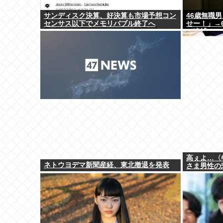
サンディスク決算、好決算も市場予想コン
46歳無職
センサス以下でメモリバブル終了へ
せー！」→
て逮捕
高ぇよ…〈
ネトウヨデマ新聞産経、東北撤退を発表
さま男性の