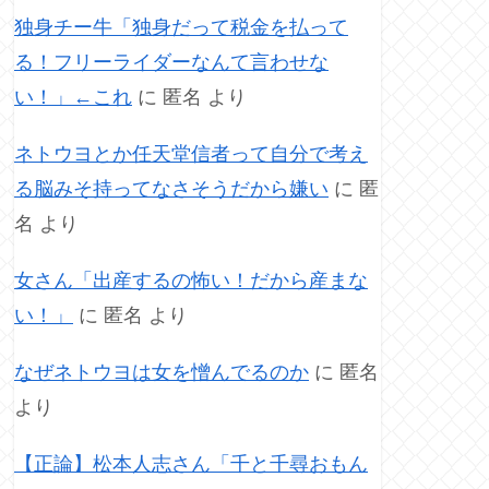
独身チー牛「独身だって税金を払って
る！フリーライダーなんて言わせな
い！」←これ
に
匿名
より
ネトウヨとか任天堂信者って自分で考え
る脳みそ持ってなさそうだから嫌い
に
匿
名
より
女さん「出産するの怖い！だから産まな
い！」
に
匿名
より
なぜネトウヨは女を憎んでるのか
に
匿名
より
【正論】松本人志さん「千と千尋おもん