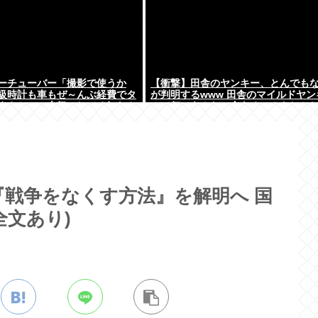
ーチューバー「撮影で使うか
【衝撃】田舎のヤンキー、とんでも
級時計も車もぜ～んぶ経費でタ
が判明するwww 田舎のマイルドヤン
まさかコレ本気にしてる奴なん
って何であんなに金あるの？もしか
よな？w w w w w w w w
『戦争をなくす方法』を解明へ 国
全文あり)