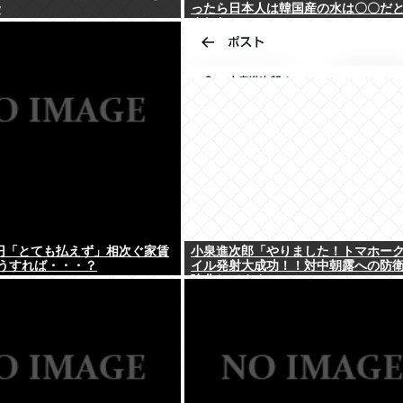
w
ったら日本人は韓国産の水は〇〇だ
ました」
万円「とても払えず」相次ぐ家賃
小泉進次郎「やりました！トマホー
うすれば・・・？
イル発射大成功！！対中朝露への防
強化してますw」