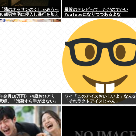
男「隣のオッサンのくしゃみうっ
最近のテレビって、ただのでかい
60歳男性宅に侵入し暴行を加え
YouTubeになりつつあるよな
年金月10万円〉74歳おひとり
ワイ「このアイスおいしいよ」なんG
悲鳴。「惣菜すら手が出ない」
「それラクトアイスじゃん」