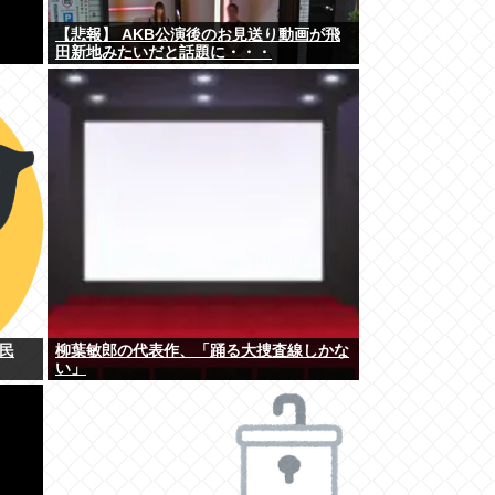
【悲報】 AKB公演後のお見送り動画が飛
田新地みたいだと話題に・・・
民
柳葉敏郎の代表作、「踊る大捜査線しかな
い」