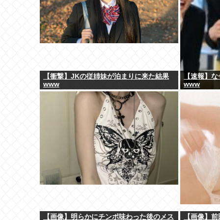
【衝撃】JKの従姉妹が泊まりに来た結果
【速報】な
www
www
【画像】明らかにチンポ味わった後のメス
【画像】前