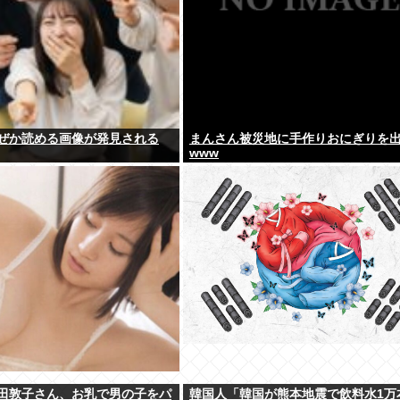
ぜか読める画像が発見される
まんさん被災地に手作りおにぎりを
www
田敦子さん、お乳で男の子をパ
韓国人「韓国が熊本地震で飲料水1万