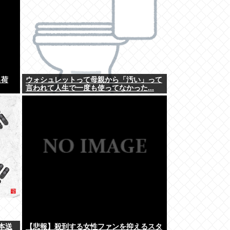
出荷
ウォシュレットって母親から「汚い」って
言われて人生で一度も使ってなかった...
本送
【悲報】殺到する女性ファンを抑えるスタ