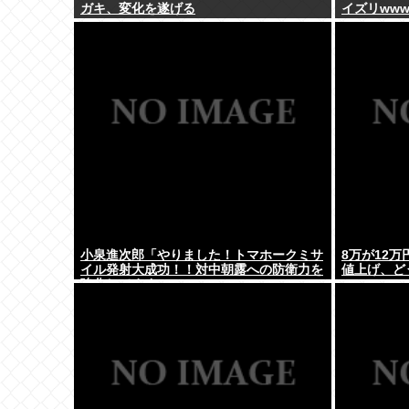
ガキ、変化を遂げる
イズリww
小泉進次郎「やりました！トマホークミサ
8万が12
イル発射大成功！！対中朝露への防衛力を
値上げ、ど
強化してますw」