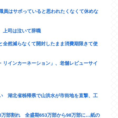
 職員はサボっていると思われたくなくて休めな
。上司は泣いて辞職
と全然減らなくて開封したまま消費期限きて使
・リインカーネーション」、老舗レビューサイ
い 湖北省秭帰県で山洪水が市街地を直撃、工
万部割れ 全盛期653万部から98万部に…紙の