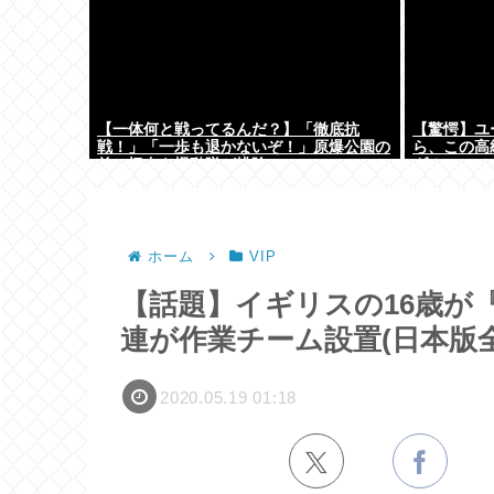
【一体何と戦ってるんだ？】「徹底抗
【驚愕】ユ
戦！」「一歩も退かないぞ！」原爆公園の
ら、この高
前の極左を機動隊が排除
ダ！ｗ」←
ておらんよな？
w w w
ホーム
VIP
【話題】イギリスの16歳が
連が作業チーム設置(日本版
2020.05.19 01:18