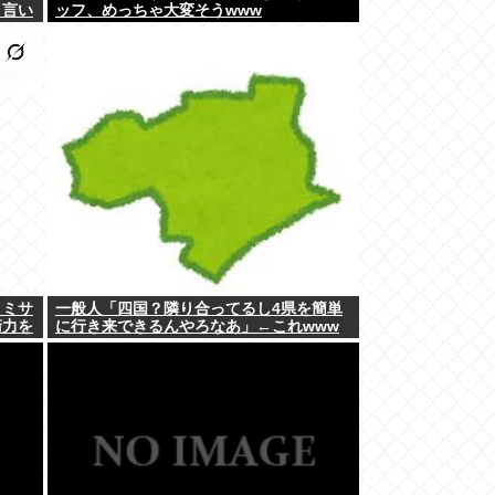
と言い
ッフ、めっちゃ大変そうwww
クミサ
一般人「四国？隣り合ってるし4県を簡単
衛力を
に行き来できるんやろなあ」←これwww