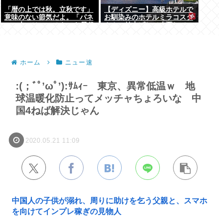
「暦の上では秋。立秋です」
【ディズニー】高級ホテルで
意味のない節気だよ。「パネ
お馴染みのホテルミラコスタ
ルの上では19」みたいな風俗
さん 値上げして改悪してい
嬢かよ
たことがバレて炎上中
ホーム
ニュー速
:(；ﾞﾟ’ωﾟ’):ｻﾑｨｰ 東京、異常低温ｗ 地
球温暖化防止ってメッチャちょろいな 中
国4ねば解決じゃん
2020.05.21 11:09
中国人の子供が溺れ、周りに助けを乞う父親と、スマホ
を向けてインプレ稼ぎの見物人