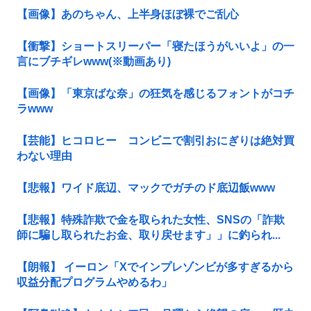
【画像】あのちゃん、上半身ほぼ裸でご乱心
【衝撃】ショートスリーパー「寝たほうがいいよ」の一
言にブチギレwww(※動画あり)
【画像】「東京ばな奈」の狂気を感じるフォントがコチ
ラwww
【芸能】ヒコロヒー コンビニで割引おにぎりは絶対買
わない理由
【悲報】ワイド底辺、マックでガチのド底辺飯www
【悲報】特殊詐欺で金を取られた女性、SNSの「詐欺
師に騙し取られたお金、取り戻せます」」に釣られ...
【朗報】 イーロン「Xでインプレゾンビが多すぎるから
収益分配プログラムやめるわ」