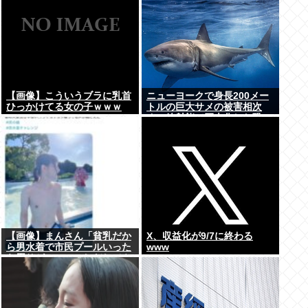
【画像】こういうブラに乳首
ニューヨークで身長200メー
ひっかけてる女の子ｗｗｗ
トルの巨大サメの被害相次
ぐ、放射能で巨大化した恐
れ、Yahooニュースより
【画像】まんさん「貧乳だか
X、収益化が9/7に終わる
ら男水着で市民プールいった
www
ら周りがコソコソしだしてや
ばいwww」5万いいね