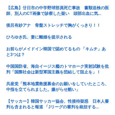
【広島】廿日市の中学野球部員死亡事故 書類送検の医
師、別人のCT画像で診察した疑い 頭部出血に気...
後呂有紗アナ 骨盤ストレッチで胸がくっきり！！
ひろゆき氏、妻に離婚を提示される
お前らがメイドイン韓国で認めてるもの 「キムチ」あ
と3つは？
中国国防省、海自イージス艦のトマホーク実射試験を批
判「国際社会は新型軍国主義を団結して阻止を」！
共産党「熊本地震救援募金のお願いをしていたところ、
中指を立てられました。嫌がらせ酷い」
【サッカー】韓国サッカー協会、性接待疑惑 日本人審
判も含まれると報道 「Jリーグの審判を統括する...