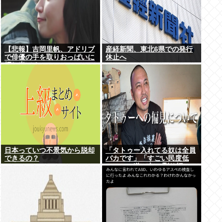
【悲報】吉岡里帆、アドリブ
産経新聞、東北6県での発行
で俳優の手を取りおっぱいに
休止へ
押し当てる
日本っていつ不景気から脱却
「タトゥー入れてる奴は全員
できるの？
バカです」「すごい民度低
い」この道23年の彫り師
YouTuberの動画が話題