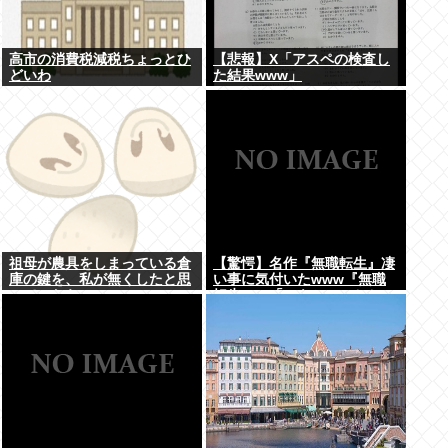
高市の消費税減税ちょっとひ
【悲報】X「アスペの検査し
どいわ
た結果www」
祖母が農具をしまっている倉
【驚愕】名作『無職転生』凄
庫の鍵を、私が無くしたと思
い事に気付いたwww『無職
っていたら…
転生』の「ロキシー」とかい
う奴…可愛いけど…もしかし
て…