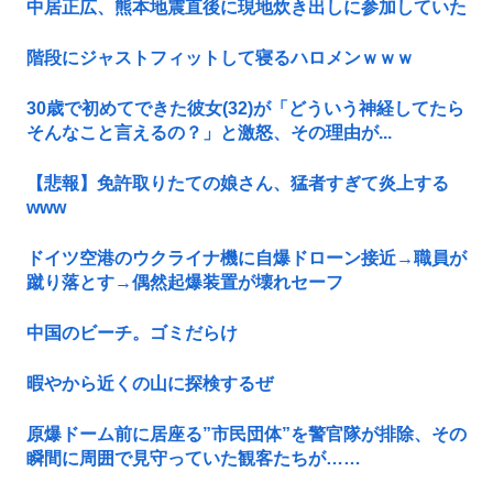
中居正広、熊本地震直後に現地炊き出しに参加していた
階段にジャストフィットして寝るハロメンｗｗｗ
30歳で初めてできた彼女(32)が「どういう神経してたら
そんなこと言えるの？」と激怒、その理由が...
【悲報】免許取りたての娘さん、猛者すぎて炎上する
www
ドイツ空港のウクライナ機に自爆ドローン接近→職員が
蹴り落とす→偶然起爆装置が壊れセーフ
中国のビーチ。ゴミだらけ
暇やから近くの山に探検するぜ
原爆ドーム前に居座る”市民団体”を警官隊が排除、その
瞬間に周囲で見守っていた観客たちが……