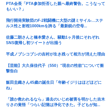
PTA会長「PTA参加拒否した親へ最終警告。こうなって
もいい？」
飛行開発実験団のF-2戦闘機に大型の謎ミサイル…ステ
ルス性と射程1000kmを誇る「最新鋭の空母...
佐藤二朗さんと橋本愛さん、騒動1ヶ月後にそれぞれ
SNS復帰し初ツイートが出揃う
平成ノブシコブシの吉村が生き残って相方が消えた理由
【芸能】大久保佳代子（550）“現在の性欲”について衝
撃告白
飯田圭織さん45歳の誕生日「年齢イジリはほどほどに
ね」
「誰か救われるなら」過去のいじめ被害を明かした吉木
りさの覚悟「つらい記憶は浄化できた。子どもが知...