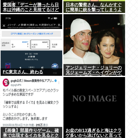
愛国者「デニーが勝ったら日
日本の警察さん、なんかすぐ
本は沖縄のこと見捨てるけど
に簡単に銃を撃ってしまうよ
いいの？」
うになる…
アンジェリーナ・ジョリーの
FC東京さん、終わる
兄ジェームズ・ヘイヴンがゲ
イと公表 元妻の生配信に出演
しカミングアウト ヤフコメ
「顔見ればわかる」
【画像】部屋作りゲーム、確
お盆の8/13過ぎると海はクラ
率で出現するイカを見るとク
ゲ多いから泳げないと言って