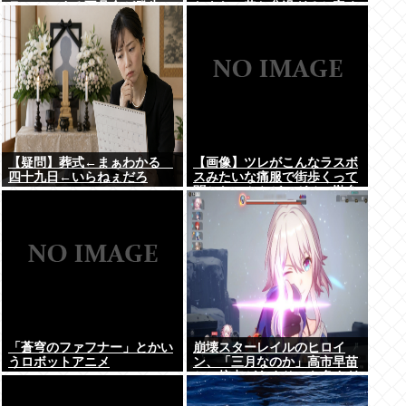
ラッシュする不具合が発生ｗ
たよな。昔お盆過ぎると寒く
ｗｗ
なっていたし
【疑問】葬式←まぁわかる
【画像】ツレがこんなラスボ
四十九日←いらねぇだろ
スみたいな痛服で街歩くって
聞かないんやが、ガチで勘弁
して欲しい
「蒼穹のファフナー」とかい
崩壊スターレイルのヒロイ
うロボットアニメ
ン、「三月なのか」高市早苗
との接点があまりにも多すぎ
る。もしかして早苗がモデ
ル？