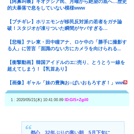
【阿鼻叫喚】キオクシア民、月曜から絶望の底へ…歴史
的大暴落で息をしていない模様www
【ブチギレ】ホリエモンが移民反対派の若者をガチ論
破！スタジオが凍りついた瞬間がヤバすぎる…
【悲報】テレ東・田中瞳アナ、ロケ中の「勝手に撮影す
る人」に苦言「面識のない方にカメラを向けられる...
【衝撃動画】韓国アイドルのエ□売り、とうとう一線を
超えてしまう！【乳首あり】
【画像】ギャル「妹の豊胸お○ぱいおもろすぎ！」www
1 : 2020/05/21(木) 10:41:00.89
ID:GIS+Zgil0
都心 32年ぶりの寒い朝 5月下旬に