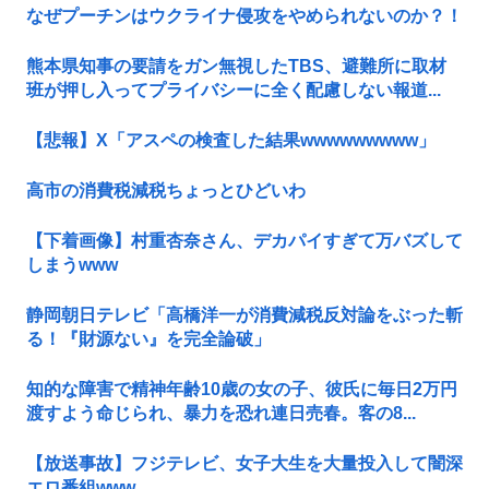
なぜプーチンはウクライナ侵攻をやめられないのか？！
熊本県知事の要請をガン無視したTBS、避難所に取材
班が押し入ってプライバシーに全く配慮しない報道...
【悲報】X「アスペの検査した結果wwwwwwwww」
高市の消費税減税ちょっとひどいわ
【下着画像】村重杏奈さん、デカパイすぎて万バズして
しまうwww
静岡朝日テレビ「高橋洋一が消費減税反対論をぶった斬
る！『財源ない』を完全論破」
知的な障害で精神年齢10歳の女の子、彼氏に毎日2万円
渡すよう命じられ、暴力を恐れ連日売春。客の8...
【放送事故】フジテレビ、女子大生を大量投入して闇深
エロ番組www