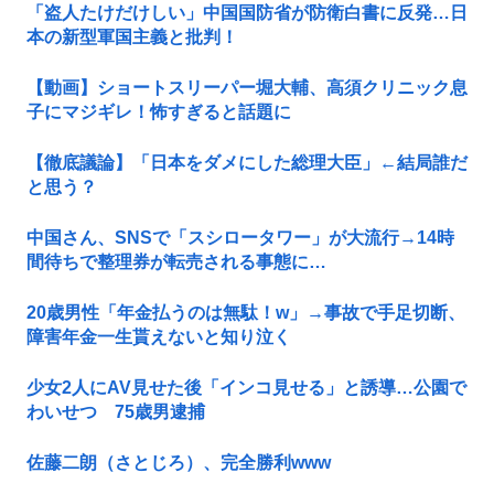
「盗人たけだけしい」中国国防省が防衛白書に反発…日
本の新型軍国主義と批判！
【動画】ショートスリーパー堀大輔、高須クリニック息
子にマジギレ！怖すぎると話題に
【徹底議論】「日本をダメにした総理大臣」←結局誰だ
と思う？
中国さん、SNSで「スシロータワー」が大流行→14時
間待ちで整理券が転売される事態に…
20歳男性「年金払うのは無駄！w」→事故で手足切断、
障害年金一生貰えないと知り泣く
少女2人にAV見せた後「インコ見せる」と誘導…公園で
わいせつ 75歳男逮捕
佐藤二朗（さとじろ）、完全勝利www