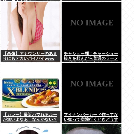
通の日本人怒りのフェイクニ
ュース認定へ…
【画像】アナウンサーのあま
チャシュー麺！チャーシュー
りにもデカいパイパイwww
抜きを頼んだら普通のラーメ
ンが出てきたんだが、これっ
ておかしくねえ？
【カレー】最近ハマれるルー
マイナンバーカード作ってな
が無いよなぁ なんかない？
い奴って病院行くときどうす
んの