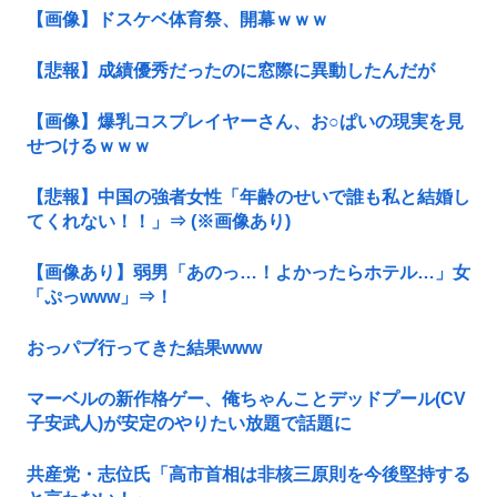
【画像】ドスケベ体育祭、開幕ｗｗｗ
【悲報】成績優秀だったのに窓際に異動したんだが
【画像】爆乳コスプレイヤーさん、お○ぱいの現実を見
せつけるｗｗｗ
【悲報】中国の強者女性「年齢のせいで誰も私と結婚し
てくれない！！」⇒ (※画像あり)
【画像あり】弱男「あのっ…！よかったらホテル…」女
「ぷっwww」⇒！
おっパブ行ってきた結果www
マーベルの新作格ゲー、俺ちゃんことデッドプール(CV
子安武人)が安定のやりたい放題で話題に
共産党・志位氏「高市首相は非核三原則を今後堅持する