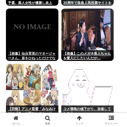
予選、黒人女性が優勝し炎上
30周年で楽曲人気投票サイトを
開設 俺はもちろんFace the
Changeに入れてきたぞ
【画像】仙台育英のマネージャ
【画像】このメガネ美人ちゃん
ーさん、首をひねっただけでな
を愛人にしたいんだが…
ぜかウインクしたことにされて
しまうwww
【悲報】アニメ監督「みなみけ
コメ価格の値下がり、加速して
には『冬』が居ないやん…せ
しまう
や！『冬』の末っ子をアニメオ
リジナルで出そ！」
ホーム
検索
トップ
サイドバー