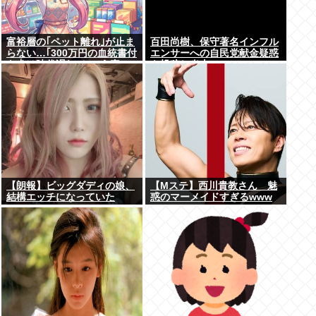
富裕層の｢ペット離れ｣が止ま
百田尚樹、保守著名インフル
らない…｢300万円の血統書付
エンサーへの自民党献金疑惑
き犬は時代遅れ｣という真の
を投稿し炎上
お金持ちが"向かった先"
【朗報】ビッグダディの娘、
【Mステ】西川貴教さん 魅
結構エッチになっていた
惑のマーメイドすぎるwww