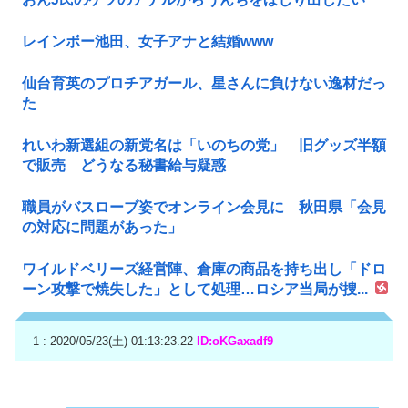
レインボー池田、女子アナと結婚www
仙台育英のプロチアガール、星さんに負けない逸材だっ
た
れいわ新選組の新党名は「いのちの党」 旧グッズ半額
で販売 どうなる秘書給与疑惑
職員がバスローブ姿でオンライン会見に 秋田県「会見
の対応に問題があった」
ワイルドベリーズ経営陣、倉庫の商品を持ち出し「ドロ
ーン攻撃で焼失した」として処理…ロシア当局が捜...
1 : 2020/05/23(土) 01:13:23.22
ID:oKGaxadf9