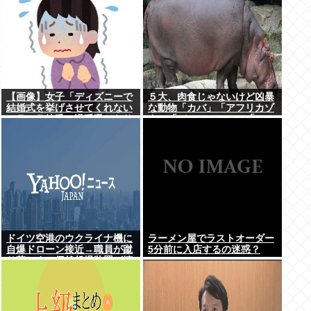
【画像】女子「ディズニーで
５大、肉食じゃないけど凶暴
結婚式を挙げさせてくれない
な動物「カバ」「アフリカゾ
モラハラ彼氏。過呼吸になり
ウ」「バッファロー」「コー
ました。涙が止まらない」
カサスオオカブト」
ドイツ空港のウクライナ機に
ラーメン屋でラストオーダー
自爆ドローン接近→職員が蹴
5分前に入店するの迷惑？
り落とす→偶然起爆装置が壊
れセーフ