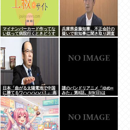
マイナンバーカード作ってな
兵庫県斎藤知事、不正会計の
い奴って病院行くときどうす
疑いで前知事に聞き取り調査
んの
へ
日本「曲がる太陽電池で中国
謎のバンドリアニメ「ゆめ∞
に勝てるワハハハハハ！」 高
みた」第8話。8/9(日)は
市早苗「勝てる！ ガハハハハ
MyGO・RAS出演の
ハハ！」
LuckyFes’26を無料配信。
AveMujica劇場情報もあるよ
100万アツドリ