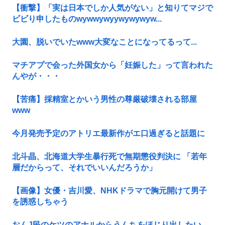
【衝撃】「実は日本でしか人気がない」と知りてマジで
ビビり申したものwywwywyywywywyw...
大園、脱いでいたwww大変なことになってるって...
マチアプで会った外国女から「妊娠した」って言われた
んやが・・・
【苦痛】採精室とかいう男性の尊厳破壊される部屋
www
今月発売予定のアトリエ最新作がエ口過ぎると話題に
北斗晶、北海道大学生暴行死で無期懲役判決に 「若年
層だからって、それでいいんだろうか」
【画像】女優・吉川愛、NHKドラマで胸元開けて男子
を誘惑しちゃう
おんJ民のケツのアナルからうんちをほじり出したい