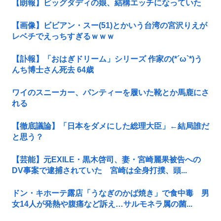
【朗報】ビッグダディの娘、結構エッチになっていた
【画像】ビビアン・スー(51)とかいう台湾の宮沢りえが
レベチでえっちすぎるｗｗｗ
【訃報】「おはぎドリーム」シリーズ 作家の(*´ω`*)う
んち博士さん死去 64歳
ワイのスニーカー、パンティーを履いた靴とか馬鹿にさ
れる
【徹底議論】「日本をダメにした総理大臣」←結局誰だ
と思う？
【芸能】元EXILE・黒木啓司、妻・宮崎麗果被告への
DV事案で逮捕されていた 宮崎は全身打撲、頭...
ドン・キホーテ露店「うなぎのかば焼き」で食中毒 男
女14人が発熱や腹痛など訴え…サルモネラ属の菌...