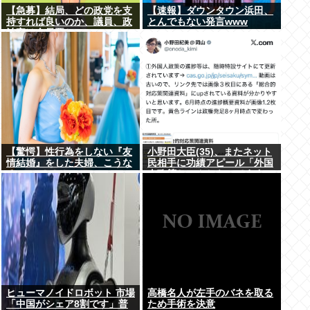
【急募】結局、どの政党を支
【速報】ダウンタウン浜田、
持すれば良いのか、議員、政
とんでもない発言www
治家は全員悪か
【驚愕】性行為をしない『友
小野田大臣(35)、またネット
情結婚』をした夫婦、こうな
民相手に功績アピール「外国
る⇒･･･！！！
人政策ちゃんとやってます」
www
ヒューマノイドロボット 市場
高橋名人が左手のバネを取る
「中国がシェア8割です」普
ため手術を決意