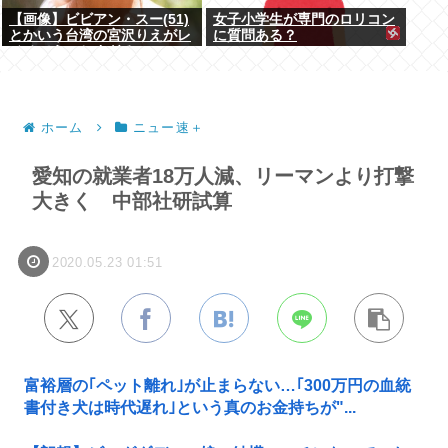
【画像】ビビアン・スー(51)
女子小学生が専門のロリコン
とかいう台湾の宮沢りえがレ
に質問ある？
ベチでえっちすぎるｗｗｗ
ホーム
ニュー速＋
愛知の就業者18万人減、リーマンより打撃
大きく 中部社研試算
2020.05.23 01:51
富裕層の｢ペット離れ｣が止まらない…｢300万円の血統
書付き犬は時代遅れ｣という真のお金持ちが"...