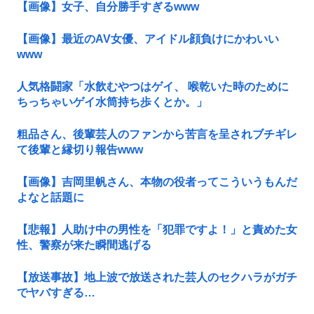
【画像】女子、自分勝手すぎるwww
【画像】最近のAV女優、アイドル顔負けにかわいい
www
人気格闘家「水飲むやつはゲイ、 喉乾いた時のために
ちっちゃいゲイ水筒持ち歩くとか。」
粗品さん、後輩芸人のファンから苦言を呈されブチギレ
て後輩と縁切り報告www
【画像】吉岡里帆さん、本物の役者ってこういうもんだ
よなと話題に
【悲報】人助け中の男性を「犯罪ですよ！」と責めた女
性、警察が来た瞬間逃げる
【放送事故】地上波で放送された芸人のセクハラがガチ
でヤバすぎる…