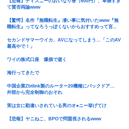
【悲報】ディズニーのおいなり巻（600円）、卑猥すぎ
て賛否両論www
【驚愕】名作『無職転生』凄い事に気付いたwww『無
職転生』ってなろうっぽくないからおすすめって言...
セカンドサマーウイカ、AVになってしまう…「このAV
最高やで！」
ワイの株式口座 爆損で逝く
海行ってきたで
中国企業Zbtlink製のルーター20機種にバックドア…
外部から完全制御のおそれ
実は女に勘違いされている男のオ●ニー挙げてけ
【悲報】ヤニねこ、BPOで問題視されるwww