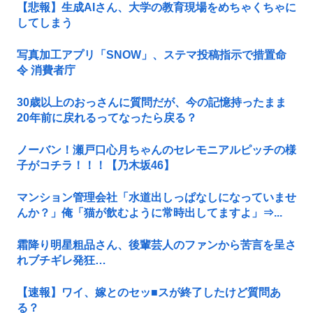
【悲報】生成AIさん、大学の教育現場をめちゃくちゃに
してしまう
写真加工アプリ「SNOW」、ステマ投稿指示で措置命
令 消費者庁
30歳以上のおっさんに質問だが、今の記憶持ったまま
20年前に戻れるってなったら戻る？
ノーバン！瀬戸口心月ちゃんのセレモニアルピッチの様
子がコチラ！！！【乃木坂46】
マンション管理会社「水道出しっぱなしになっていませ
んか？」俺「猫が飲むように常時出してますよ」⇒...
霜降り明星粗品さん、後輩芸人のファンから苦言を呈さ
れブチギレ発狂…
【速報】ワイ、嫁とのセッ■スが終了したけど質問あ
る？