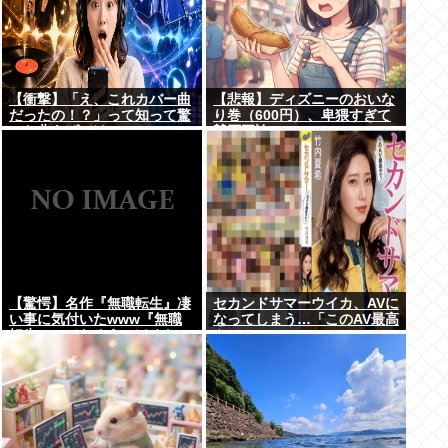
【衝撃】「え、これカバー曲
【悲報】ディズニーのおいな
だったの！？」って知って驚
り巻（600円）、卑猥すぎて
いた曲あげてけ
賛否両論www
【驚愕】名作『無職転生』凄
セカンドサマーウイカ、AVに
い事に気付いたwww『無職
なってしまう…「このAV最高
転生』ってなろうっぽくない
やで！」
からおすすめって言われたか
ら見たのだけど…もしかし
て…