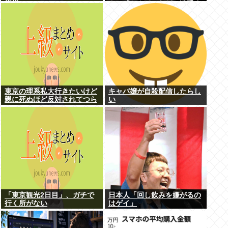
模様www
ん」「ちんぽ」などと連呼す
る不審な音声が大音量で流れ
る 犯人は不明
東京の理系私大行きたいけど
キャバ嬢が自殺配信したらし
親に死ぬほど反対されてつら
い
い
「東京観光2日目」、ガチで
日本人「回し飲みを嫌がるの
行く所がない
はゲイ」