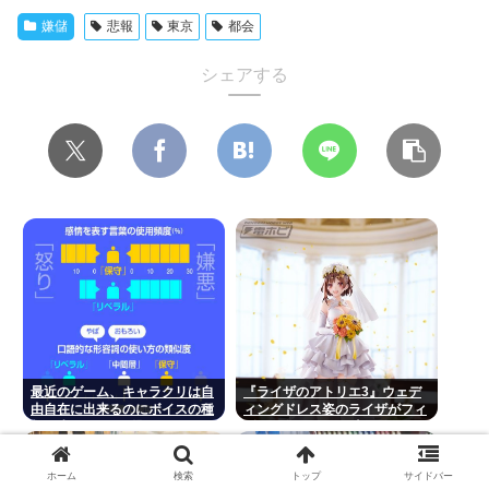
嫌儲
悲報
東京
都会
シェアする
最近のゲーム、キャラクリは自
『ライザのアトリエ3』ウェデ
由自在に出来るのにボイスの種
ィングドレス姿のライザがフィ
類は少なすぎる問題
ギュア化キタ───(ﾟ
∀ﾟ)───!!!!!
ホーム
検索
トップ
サイドバー