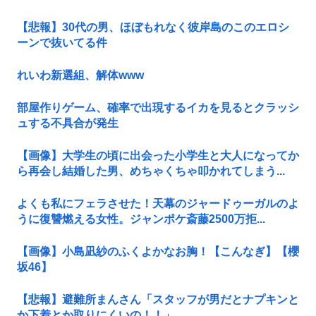
【悲報】30代の男、ほぼもれなく彼岸島のこのエロシ
ーンで抜いてる件
れいわ新選組、解体www
部屋作りゲーム、確率で出現するイカを見るとクラッシ
ュする不具合が発生
【画像】大学生の頃に出会った小学生と大人になってか
ら再会し結婚した男、めちゃくちゃ叩かれてしまう...
よくも私にフェラさせた！天幕のジャードゥーガルのよ
うに復讐燃える女性。ジャンポケ斎藤2500万拒...
【画像】小島凪紗のふくよかなお胸！【こんなぎ】【櫻
坂46】
【悲報】避難所まんさん「スタッフが男だとナプキンと
か下着とか取りにくいの！！」