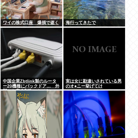
ワイの株式口座 爆損で逝く
海行ってきたで
中国企業Zbtlink製のルータ
実は女に勘違いされている男
ー20機種にバックドア… 外
のオ●ニー挙げてけ
部から完全制御のおそれ