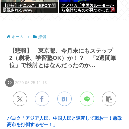
【悲報】ヤニねこ、BPOで問
アメリカ「中国製ルーターか
題視されるwww
ら余計なものが見つかった」
高市どうするのこれ
ホーム
嫌儲
【悲報】 東京都、今月末にもステップ
2（劇場、学習塾OK）か！？ 「2週間単
位」で検討とはなんだったのか…
2020.05.25 11:16
パヨク「アジア人民、中国人民と連帯して戦おー！悪政
高市を打倒するぞー！」