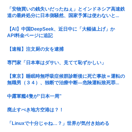
「安物買いの銭失いだったねぇ」とインドネシア高速鉄
道の最終処分に日本側騒然、国家予算は使わないと...
【AI】中国DeepSeek、近日中に「大幅値上げ」か
API料金ページに追記
【速報】注文厨の女を逮捕
専門家「日本車はダサい、見てて恥ずかしい」
【東京】睡眠時無呼吸症候群診断後に死亡事故＝運転の
無職男（３４）、独断で治療中断―危険運転致死罪...
中露軍艦4隻が“日本一周”
廃止すべき地方空港は？！
「Linuxで十分じゃね…？」世界が気付き始める