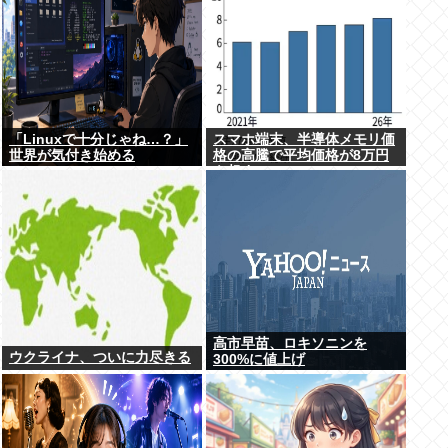
「Linuxで十分じゃね…？」
スマホ端末、半導体メモリ価
世界が気付き始める
格の高騰で平均価格が8万円
を超す
高市早苗、ロキソニンを
ウクライナ、ついに力尽きる
300%に値上げ