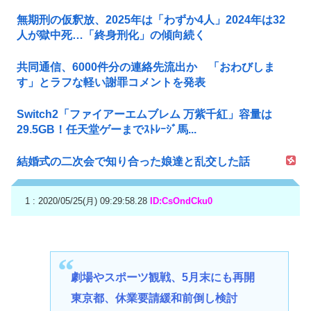
無期刑の仮釈放、2025年は「わずか4人」2024年は32
人が獄中死…「終身刑化」の傾向続く
共同通信、6000件分の連絡先流出か 「おわびしま
す」とラフな軽い謝罪コメントを発表
Switch2「ファイアーエムブレム 万紫千紅」容量は
29.5GB！任天堂ゲーまでｽﾄﾚｰｼﾞ馬...
結婚式の二次会で知り合った娘達と乱交した話
1 : 2020/05/25(月) 09:29:58.28
ID:CsOndCku0
劇場やスポーツ観戦、5月末にも再開
東京都、休業要請緩和前倒し検討