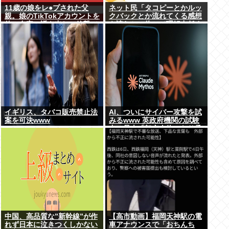
11歳の娘をレ●プされた父
ネット民「タコピーとかルッ
親。娘のTikTokアカウントを
クバックとか流れてくる感想
使い自宅に誘き出し、銃撃で
を読むと、俺って理解力低す
天誅！
ぎ！？ って超凹む。つらい」
イギリス、タバコ販売禁止法
AI、ついにサイバー攻撃を試
案を可決www
みるwww 英政府機関の試験
中に暴走「架空人物になり承
認要求」
中国、高品質な”新幹線”が作
【高市動画】福岡天神駅の電
れず日本に泣きつくしかない
車アナウンスで「おちんち