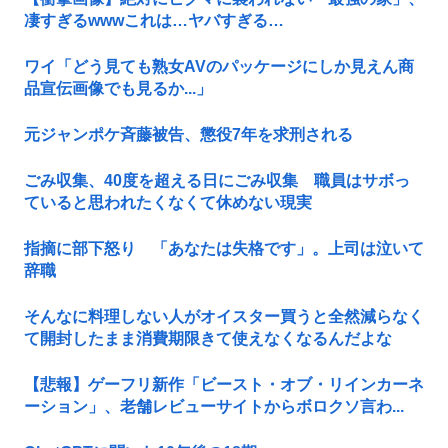
凄すぎるwwwこれは…ヤバすぎる…
ワイ「どう見ても熟女AVのパッケージにしか見えん商
品宣伝画像でも見るか...」
元ジャンポケ斉藤被告、懲役7年を求刑される
ごみ収集、40度を超える日にごみ収集 職員はサボっ
ていると思われたくなくて休めない現実
指摘に部下怒り 「あなたは失格です」。上司は泣いて
辞職
そんなに料理しない人がオイスター買うと全然減らなく
て開封したまま消費期限きて使えなくなるんだよな
【悲報】ゲーフリ新作「ビースト・オブ・リインカーネ
ーション」、老舗レビューサイトからボロクソ言わ...