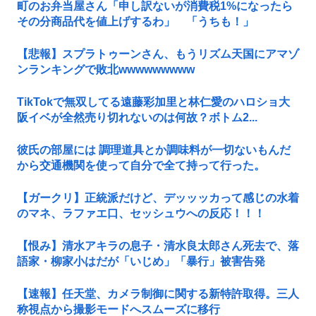
町のお弁当屋さん「申し訳ないが消費税1%になったら
その分商品代を値上げするわ」 「うちも！」
【悲報】スプラトゥーンさん、もうリズム天国にアマゾ
ンランキングで敗北wwwwwwwww
TikTokで無双してる遠藤彩加里と林仁愛のハロショ大
阪イベが全然売り切れないのは何故？ボトム2...
彼氏の部屋には 調理道具とか調味料が一切ないもんだ
から交通機関を使って自分で全て持って行った。
【ガークリ】正統派だけど、デッッッカって感じの水着
のマネ、ラファエ口、セッシュウへの反応！！！
【恨み】清水アキラの息子・清水良太郎さん死去で、落
語家・柳家小はだが「いじめ」「暴行」被害告発
【速報】任天堂、カメラ制御に関する新特許取得。三人
称視点から撮影モードへスムーズに移行