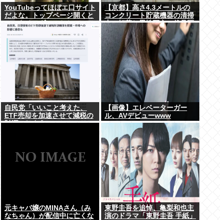
YouTubeってほぼエ口サイト
【京都】高さ4.3メートルの
だよな。トップページ開くと
コンクリート貯蔵機器の清掃
いつもチアダンスとかローア
中に転落し男性死亡、伏見区
ングルで撮影した街撮り動画
の工場
ばっか出てくるじゃん
自民党「いいこと考えた、
【画像】エレベーターガー
ETF売却を加速させて減税の
ル、AVデビューwww
財源にしよう」
元キャバ嬢のMINAさん（み
東野圭吾を追悼、亀梨和也主
なちゃん）が配信中に亡くな
演のドラマ「東野圭吾 手紙」