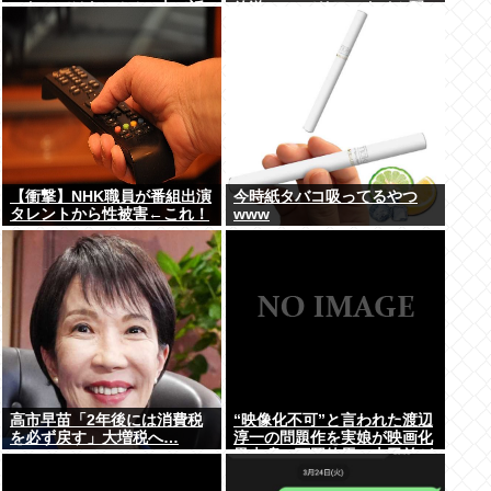
ったのではないかとX上で話
放送 TVerでリアルタイム配
題に（※動画あり）
信、見逃し配信も
【衝撃】NHK職員が番組出演
今時紙タバコ吸ってるやつ
タレントから性被害←これ！
www
高市早苗「2年後には消費税
“映像化不可”と言われた渡辺
を必ず戻す」大増税へ…
淳一の問題作を実娘が映画化
黒木瞳、西岡徳馬、吉田羊が
出演