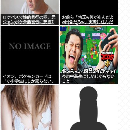
ロケバスで性的暴行の罪、元
お前ら「埼玉w何があんだよ
ジャンポケ斉藤被告に懲役7
w田舎だろw」実際に住んだ
年求刑⇒！
お前ら「クソほど住みやすい
困ることねえじゃん」
イオン、ポケモンカードは
今の中高生にしかわからない
「小中学生にしか売らない」
こと
転売対策の決断が「素晴らし
い」