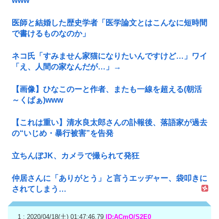
www
医師と結婚した歴史学者「医学論文とはこんなに短時間
で書けるものなのか」
ネコ氏「すみません家猫になりたいんですけど…」ワイ
「え、人間の家なんだが…」→
【画像】ひなこのーと作者、またも一線を超える(朝活
～くぱぁ)www
【これは重い】清水良太郎さんの訃報後、落語家が過去
の“いじめ・暴行被害”を告発
立ちんぼJK、カメラで撮られて発狂
仲居さんに「ありがとう」と言うエッヂャー、袋叩きに
されてしまう…
1 : 2020/04/18(土) 01:47:46.79
ID:ACmO/S2E0