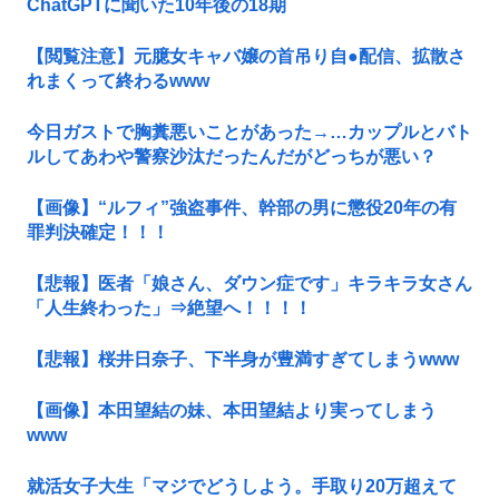
ChatGPTに聞いた10年後の18期
【閲覧注意】元臆女キャバ嬢の首吊り自●配信、拡散さ
れまくって終わるwww
今日ガストで胸糞悪いことがあった→…カップルとバト
ルしてあわや警察沙汰だったんだがどっちが悪い？
【画像】“ルフィ”強盗事件、幹部の男に懲役20年の有
罪判決確定！！！
【悲報】医者「娘さん、ダウン症です」キラキラ女さん
「人生終わった」⇒絶望へ！！！！
【悲報】桜井日奈子、下半身が豊満すぎてしまうwww
【画像】本田望結の妹、本田望結より実ってしまう
www
就活女子大生「マジでどうしよう。手取り20万超えて