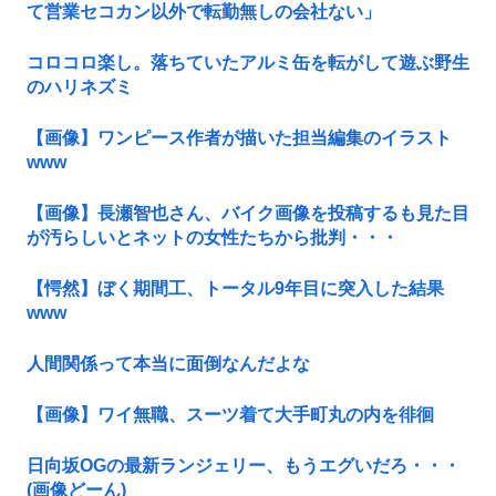
て営業セコカン以外で転勤無しの会社ない」
コロコロ楽し。落ちていたアルミ缶を転がして遊ぶ野生
のハリネズミ
【画像】ワンピース作者が描いた担当編集のイラスト
www
【画像】長瀬智也さん、バイク画像を投稿するも見た目
が汚らしいとネットの女性たちから批判・・・
【愕然】ぼく期間工、トータル9年目に突入した結果
www
人間関係って本当に面倒なんだよな
【画像】ワイ無職、スーツ着て大手町丸の内を徘徊
日向坂OGの最新ランジェリー、もうエグいだろ・・・
(画像どーん)