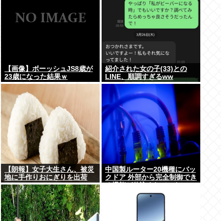
【画像】ボーッシュJS8歳が
紹介された女の子(33)との
23歳になった結果ｗ
LINE、順調すぎるww
【朗報】女子大生さん、被災
中国製ルーター20機種にバッ
地に手作りおにぎりを出荷
クドア 外部から完全制御でき
る機能が仕込まれていた