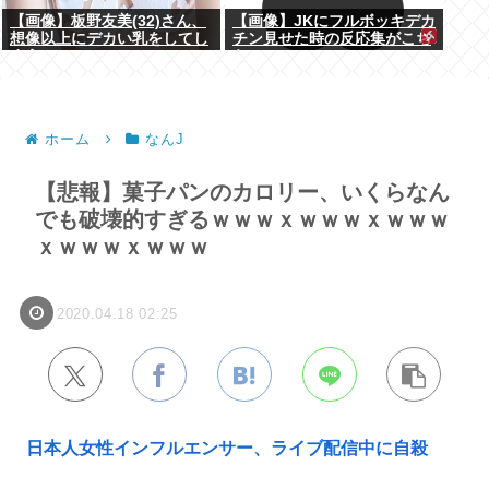
【画像】板野友美(32)さん、
【画像】JKにフルボッキデカ
想像以上にデカい乳をしてし
チン見せた時の反応集がこち
まうwww
らww
ホーム
なんJ
【悲報】菓子パンのカロリー、いくらなん
でも破壊的すぎるｗｗｗｘｗｗｗｘｗｗｗ
ｘｗｗｗｘｗｗｗ
2020.04.18 02:25
日本人女性インフルエンサー、ライブ配信中に自殺