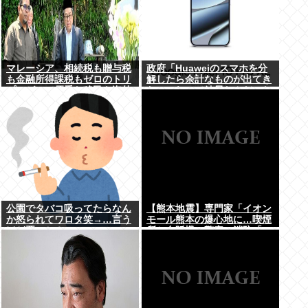
マレーシア、相続税も贈与税
政府「Huaweiのスマホを分
も金融所得課税もゼロのトリ
解したら余計なものが出てき
プルゼロで優秀な移民を海外
た」これって結局なんだった
から集めてしまう…
の？
公園でタバコ吸ってたらなん
【熊本地震】専門家「イオン
か怒られてワロタ笑→…言う
モール熊本の爆心地に…喫煙
ほど悪いか？
所と自販機」警察・消防「」
←これ・・・