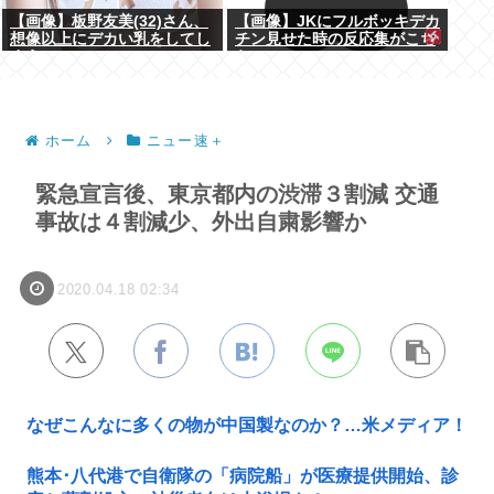
【画像】板野友美(32)さん、
【画像】JKにフルボッキデカ
想像以上にデカい乳をしてし
チン見せた時の反応集がこち
まうwww
らww
ホーム
ニュー速＋
緊急宣言後、東京都内の渋滞３割減 交通
事故は４割減少、外出自粛影響か
2020.04.18 02:34
なぜこんなに多くの物が中国製なのか？…米メディア！
熊本･八代港で自衛隊の「病院船」が医療提供開始、診