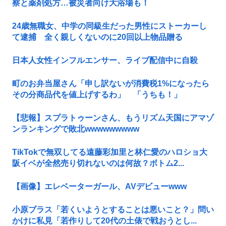
察と薬剤処方…被災者向け大浴場も！
24歳無職女、中学の同級生だった男性にストーカーし
て逮捕 全く親しくないのに20回以上物品贈る
日本人女性インフルエンサー、ライブ配信中に自殺
町のお弁当屋さん「申し訳ないが消費税1%になったら
その分商品代を値上げするわ」 「うちも！」
【悲報】スプラトゥーンさん、もうリズム天国にアマゾ
ンランキングで敗北wwwwwwwww
TikTokで無双してる遠藤彩加里と林仁愛のハロショ大
阪イベが全然売り切れないのは何故？ボトム2...
【画像】エレベーターガール、AVデビューwww
小原ブラス「若くいようとすることは悪いこと？」問い
かけに私見「若作りして20代の土俵で戦おうとし...