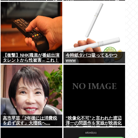
ったのではないかとX上で話
放送 TVerでリアルタイム配
題に（※動画あり）
信、見逃し配信も
【衝撃】NHK職員が番組出演
今時紙タバコ吸ってるやつ
タレントから性被害←これ！
www
高市早苗「2年後には消費税
“映像化不可”と言われた渡辺
を必ず戻す」大増税へ…
淳一の問題作を実娘が映画化
黒木瞳、西岡徳馬、吉田羊が
出演