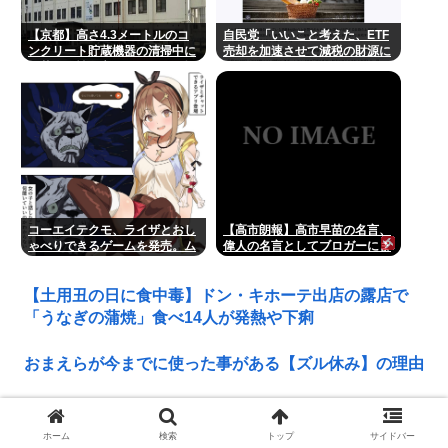
【京都】高さ4.3メートルのコ
自民党「いいこと考えた、ETF
ンクリート貯蔵機器の清掃中に
売却を加速させて減税の財源に
転落し男性死亡、伏見区の工場
しよう」
コーエイテクモ、ライザとおし
【高市朗報】高市早苗の名言、
ゃべりできるゲームを発売。ム
偉人の名言としてブロガーにま
チムチムワァ
とめられてしまう…✨
【土用丑の日に食中毒】ドン・キホーテ出店の露店で
「うなぎの蒲焼」食べ14人が発熱や下痢
おまえらが今までに使った事がある【ズル休み】の理由
パズー「お父さん嘘つき呼ばわりされて死んじゃった」
ってセリフあるけど、どんな自殺方法だったの？
ホーム
検索
トップ
サイドバー