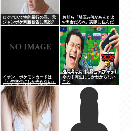
ロケバスで性的暴行の罪、元
お前ら「埼玉w何があんだよ
ジャンポケ斉藤被告に懲役7
w田舎だろw」実際に住んだ
年求刑⇒！
お前ら「クソほど住みやすい
困ることねえじゃん」
イオン、ポケモンカードは
今の中高生にしかわからない
「小中学生にしか売らない」
こと
転売対策の決断が「素晴らし
い」