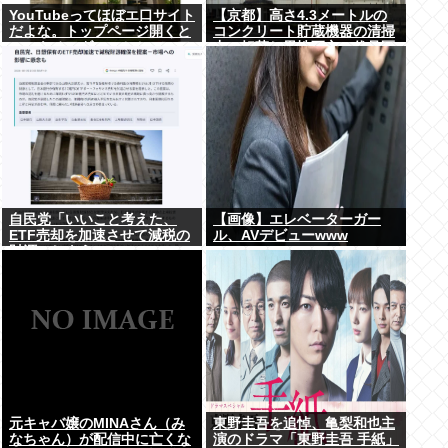
YouTubeってほぼエ口サイト
【京都】高さ4.3メートルの
だよな。トップページ開くと
コンクリート貯蔵機器の清掃
いつもチアダンスとかローア
中に転落し男性死亡、伏見区
ングルで撮影した街撮り動画
の工場
ばっか出てくるじゃん
自民党「いいこと考えた、
【画像】エレベーターガー
ETF売却を加速させて減税の
ル、AVデビューwww
財源にしよう」
元キャバ嬢のMINAさん（み
東野圭吾を追悼、亀梨和也主
なちゃん）が配信中に亡くな
演のドラマ「東野圭吾 手紙」