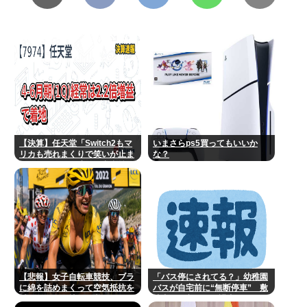
【決算】任天堂「Switch2もマ
いまさらps5買ってもいいか
リカも売れまくりで笑いが止ま
な？
らんどすえ！」連結経常利益は
前年同期比2.2倍の2061億円に
【悲報】女子自転車競技、ブラ
「バス停にされてる？」幼稚園
に綿を詰めまくって空気抵抗を
バスが自宅前に“無断停車” 敷
減らすチート技が発覚ｗｗｗ
地内に侵入も…保護者マナーに