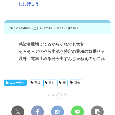
しに行こう
26 : 2020/04/18(土) 02:12:39.52
ID:Yi0QtZJb0
感染者数増えてるからそれでも大甘
そろそろアベやら小池も特定の業種の奴乗せる
以外、電車止める発令出すんじゃねえのかこれ
ニュー速＋
事故
東京
車
都会
シェアする