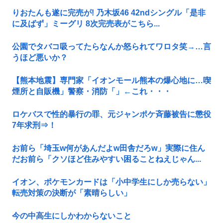
りおたんも遂に完売が! 乃木坂46 42ndシングル「是非
に及ばず」ミーグリ 8次完売表がこちら...
公園でタバコ吸ってたらなんか怒られてワロタ笑→…言
うほど悪いか？
【熊本地震】専門家「イオンモール熊本の爆心地に…喫
煙所と自販機」警察・消防「」←これ・・・
ロケバスで性的暴行の罪、元ジャンポケ斉藤被告に懲役
7年求刑⇒！
お前ら「埼玉w何があんだよw田舎だろw」実際に住ん
だお前ら「クソほど住みやすい困ることねえじゃん...
イオン、ポケモンカードは「小中学生にしか売らない」
転売対策の決断が「素晴らしい」
今の中高生にしかわからないこと