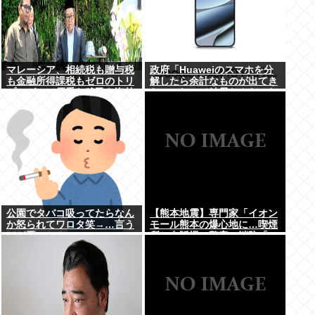
マレーシア、相続税も贈与税
政府「Huaweiのスマホを分
も金融所得課税もゼロのトリ
解したら余計なものが出てき
プルゼロで優秀な移民を海外
た」これって結局なんだった
から集めてしまう…
の？
公園でタバコ吸ってたらなん
【熊本地震】専門家「イオン
か怒られてワロタ笑→…言う
モール熊本の爆心地に…喫煙
ほど悪いか？
所と自販機」警察・消防「」
←これ・・・