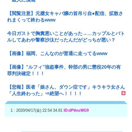
【閲覧注意】元臆女キャバ嬢の首吊り自●配信、拡散さ
れまくって終わるwww
今日ガストで胸糞悪いことがあった→…カップルとバト
ルしてあわや警察沙汰だったんだがどっちが悪い？
【画像】福岡、こんなのが普通に走ってるwww
【画像】“ルフィ”強盗事件、幹部の男に懲役20年の有
罪判決確定！！！
【悲報】医者「娘さん、ダウン症です」キラキラ女さん
「人生終わった」⇒絶望へ！！！！
1 : 2020/04/17(金) 22:54:34.81
ID:dPtlnzMG9