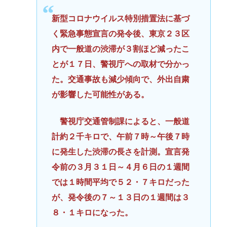
新型コロナウイルス特別措置法に基づ
く緊急事態宣言の発令後、東京２３区
内で一般道の渋滞が３割ほど減ったこ
とが１７日、警視庁への取材で分かっ
た。交通事故も減少傾向で、外出自粛
が影響した可能性がある。
警視庁交通管制課によると、一般道
計約２千キロで、午前７時～午後７時
に発生した渋滞の長さを計測。宣言発
令前の３月３１日～４月６日の１週間
では１時間平均で５２・７キロだった
が、発令後の７～１３日の１週間は３
８・１キロになった。