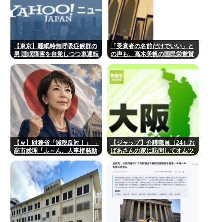
【東京】睡眠時無呼吸症候群の
「受賞者の名前だけでいい」と
男 睡眠障害を自覚しつつ車運転
の声も、高木美帆の国民栄誉賞
事故起こし自転車の女性に重傷
受賞副賞《包丁10本》に”高市
負わせ…「厳重処分」意見つけ
総理の名前も刻印”
書類送検
【ｗ】財務省「減税反対！」 →
【ジャップ】介護職員（24）お
高市総理「ふ～ん、人事権発動
ばあさんの家に訪問してオムツ
ね？」 → 結果 www
とか取り替えたついでに金の延
べ棒を盗み逮捕