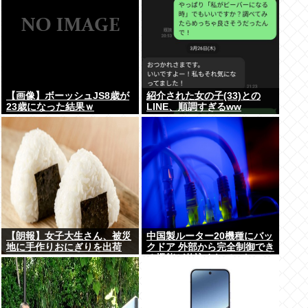
【画像】ボーッシュJS8歳が
紹介された女の子(33)との
23歳になった結果ｗ
LINE、順調すぎるww
【朗報】女子大生さん、被災
中国製ルーター20機種にバッ
地に手作りおにぎりを出荷
クドア 外部から完全制御でき
る機能が仕込まれていた