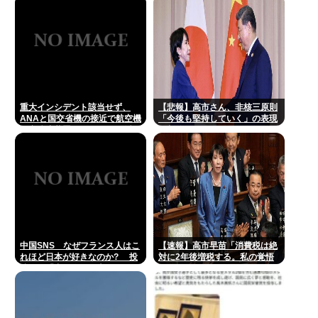
「我慢の限界」
重大インシデント該当せず、
【悲報】高市さん、非核三原則
ANAと国交省機の接近で航空機
「今後も堅持していく」の表現
衝突防止装置（TCAS）の警報
を削除www
が作動したトラブル、羽田空港
沖、全日空に通知
中国SNS なぜフランス人はこ
【速報】高市早苗「消費税は絶
れほど日本が好きなのか? 投
対に2年後増税する。私の覚悟
稿では「中国人も日本が好き」
だ。」
「普通の人は…」[8/6]