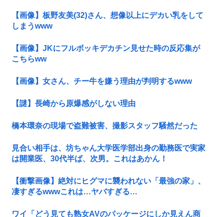
【画像】板野友美(32)さん、想像以上にデカい乳をして
しまうwww
【画像】JKにフルボッキデカチン見せた時の反応集が
こちらww
【画像】女さん、チー牛を嫌う理由が判明するwww
【謎】長崎から原爆感がしない理由
橋本環奈の現場で盗難被害、撮影スタッフ騒然だった
見合い相手は、坊ちゃん大学医学部出身の勤務医で実家
は開業医、30代半ば、次男。これはあかん！
【衝撃画像】絶対にヒグマに襲われない「最強の家」、
凄すぎるwwwこれは…ヤバすぎる…
ワイ「どう見ても熟女AVのパッケージにしか見えん商