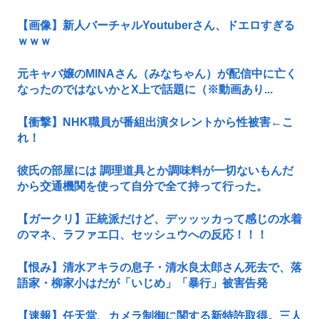
【画像】新人バーチャルYoutuberさん、ドエロすぎる
ｗｗｗ
元キャバ嬢のMINAさん（みなちゃん）が配信中に亡く
なったのではないかとX上で話題に（※動画あり...
【衝撃】NHK職員が番組出演タレントから性被害←こ
れ！
彼氏の部屋には 調理道具とか調味料が一切ないもんだ
から交通機関を使って自分で全て持って行った。
【ガークリ】正統派だけど、デッッッカって感じの水着
のマネ、ラファエ口、セッシュウへの反応！！！
【恨み】清水アキラの息子・清水良太郎さん死去で、落
語家・柳家小はだが「いじめ」「暴行」被害告発
【速報】任天堂、カメラ制御に関する新特許取得。三人