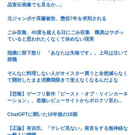
品宣伝画像でも見るか...」
元ジャンポケ斉藤被告、懲役7年を求刑される
ごみ収集、40度を超える日にごみ収集 職員はサボっ
ていると思われたくなくて休めない現実
指摘に部下怒り 「あなたは失格です」。上司は泣いて
辞職
そんなに料理しない人がオイスター買うと全然減らなく
て開封したまま消費期限きて使えなくなるんだよな
【悲報】ゲーフリ新作「ビースト・オブ・リインカーネ
ーション」、老舗レビューサイトからボロクソ言わ...
ChatGPTに聞いた10年後の18期
【正論】有吉氏、「テレビ見ない」発言をする無神経な
一般人に憤慨