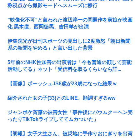
称視点から撮影モードへスムーズに移行
“映像化不可”と言われた渡辺淳一の問題作を実娘が映画
化 黒木瞳、西岡徳馬、吉田羊が出演
伊集院光が日刊スポーツの見出しに2度激怒「朝日新聞
系の新聞をやめる」と言い出した背景
5年前のNHK性加害の出演者は「今も普通の顔して芸能
活動してる」ネット「受信料を取るくらいなら詳...
【画像】ボーッシュJS8歳が23歳になった結果ｗ
紹介された女の子(33)とのLINE、順調すぎるww
ジャンポケ斉藤の被害女性「事件後にバウムクーヘン売
ったりTikTokライブしててムカついた」
【朗報】女子大生さん、被災地に手作りおにぎりを出荷