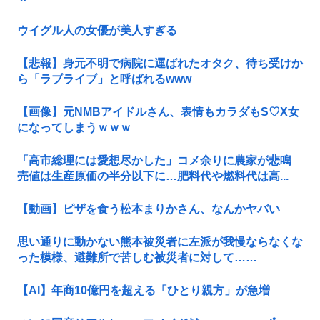
ウイグル人の女優が美人すぎる
【悲報】身元不明で病院に運ばれたオタク、待ち受けか
ら「ラブライブ」と呼ばれるwww
【画像】元NMBアイドルさん、表情もカラダもS♡X女
になってしまうｗｗｗ
「高市総理には愛想尽かした」コメ余りに農家が悲鳴
売値は生産原価の半分以下に…肥料代や燃料代は高...
【動画】ピザを食う松本まりかさん、なんかヤバい
思い通りに動かない熊本被災者に左派が我慢ならなくな
った模様、避難所で苦しむ被災者に対して……
【AI】年商10億円を超える「ひとり親方」が急増