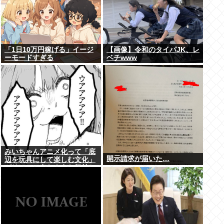
「1日10万円稼げる」イージ
【画像】令和のタイパJK、レ
ーモードすぎる
ベチwww
みいちゃんアニメ化って「底
開示請求が届いた…
辺を玩具にして楽しむ文化」
がリアルに出たような気持ち
悪さがあるよな