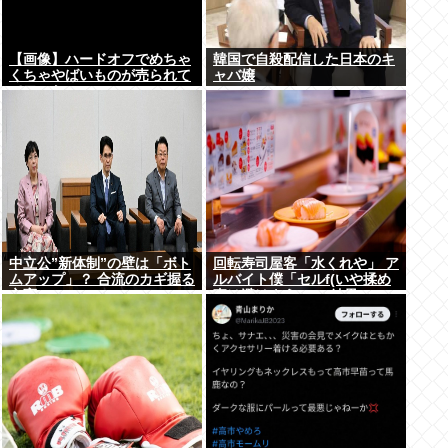
【画像】ハードオフでめちゃ
韓国で自殺配信した日本のキ
くちゃやばいものが売られて
ャバ嬢
てワロたwww
中立公”新体制”の壁は「ボト
回転寿司屋客「水くれや」 ア
ムアップ」？ 合流のカギ握る
ルバイト僕「セルf(いや揉め
立憲
事は避けよう)」→結果ｗｗ