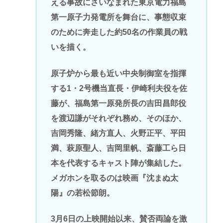
える事故にさいなまれた東京電力福島
第一原子力発電所を舞台に、事態収束
のために奔走した約50名の作業員の戦
いを描く。
原子炉から最も近い中央制御室を指揮
する1・2号機当直長・伊崎利夫役を佐
藤が、福島第一原発所長の吉田昌郎役
を渡辺謙がそれぞれ務め、そのほか、
吉岡秀隆、緒方直人、火野正平、平田
満、萩原聖人、吉岡里帆、斎藤工ら日
本を代表するキャスト陣が集結した。
メガホンを取るのは映画『沈まぬ太
陽』の若松節朗。
3月6日の上映開始以来、賛否両論を激