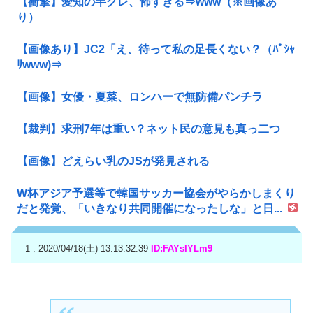
【衝撃】愛知の半グレ、怖すぎる⇒www（※画像あ
り）
【画像あり】JC2「え、待って私の足長くない？（ﾊﾟｼｬ
ﾘwww)⇒
【画像】女優・夏菜、ロンハーで無防備パンチラ
【裁判】求刑7年は重い？ネット民の意見も真っ二つ
【画像】どえらい乳のJSが発見される
W杯アジア予選等で韓国サッカー協会がやらかしまくり
だと発覚、「いきなり共同開催になったしな」と日...
1 : 2020/04/18(土) 13:13:32.39
ID:FAYsIYLm9