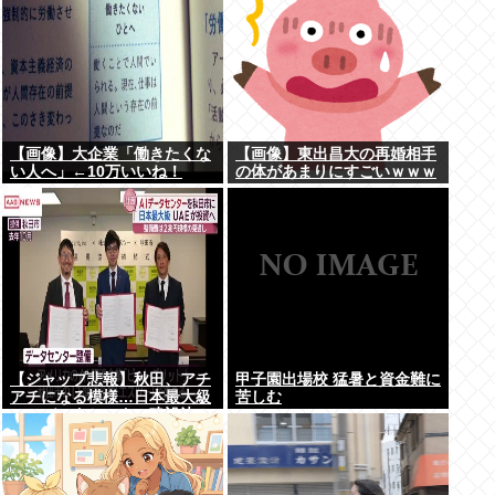
【画像】大企業「働きたくな
【画像】東出昌大の再婚相手
い人へ」←10万いいね！
の体があまりにすごいｗｗｗ
【ジャップ悲報】秋田、アチ
甲子園出場校 猛暑と資金難に
アチになる模様…日本最大級
苦しむ
のAIデータセンター建設決
定！整備費は2兆円！