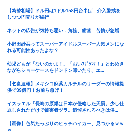
【為替相場】ドル円は1ドル158円台半ば 介入警戒を
しつつ円売りが続行
ネットの広告が気持ち悪い…角栓、歯茎 苦情が急増
小野田紗栞ってスーパーアイドルスーパー人気メンにな
れる可能性あったよな？
幼児どもが「ないのかよ！」「おいﾌｻﾞｹﾝﾅ！」とわめき
ながらショーケースをドンドン叩いたり、エ...
【乞食速報】メキシコ麻薬カルテルのリーダーの情報提
供で39億円！お前ら急げ！
イスラエル「長崎の原爆は日本が侵略した天罰。少し仕
返しされただけで被害者ヅラ。追悼されるべきは侵...
【画像】色気たっぷりのヒッチハイカー、見つかるｗｗ
ｗ