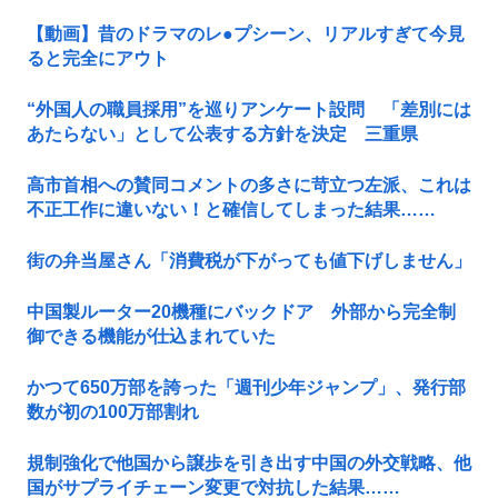
【動画】昔のドラマのレ●プシーン、リアルすぎて今見
ると完全にアウト
“外国人の職員採用”を巡りアンケート設問 「差別には
あたらない」として公表する方針を決定 三重県
高市首相への賛同コメントの多さに苛立つ左派、これは
不正工作に違いない！と確信してしまった結果……
街の弁当屋さん「消費税が下がっても値下げしません」
中国製ルーター20機種にバックドア 外部から完全制
御できる機能が仕込まれていた
かつて650万部を誇った「週刊少年ジャンプ」、発行部
数が初の100万部割れ
規制強化で他国から譲歩を引き出す中国の外交戦略、他
国がサプライチェーン変更で対抗した結果……