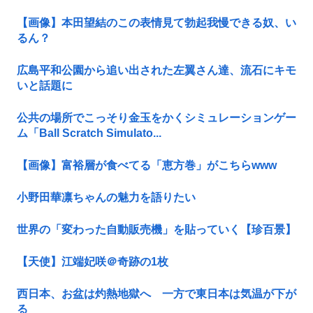
【画像】本田望結のこの表情見て勃起我慢できる奴、い
るん？
広島平和公園から追い出された左翼さん達、流石にキモ
いと話題に
公共の場所でこっそり金玉をかくシミュレーションゲー
ム「Ball Scratch Simulato...
【画像】富裕層が食べてる「恵方巻」がこちらwww
小野田華凛ちゃんの魅力を語りたい
世界の「変わった自動販売機」を貼っていく【珍百景】
【天使】江端妃咲＠奇跡の1枚
西日本、お盆は灼熱地獄へ 一方で東日本は気温が下が
る