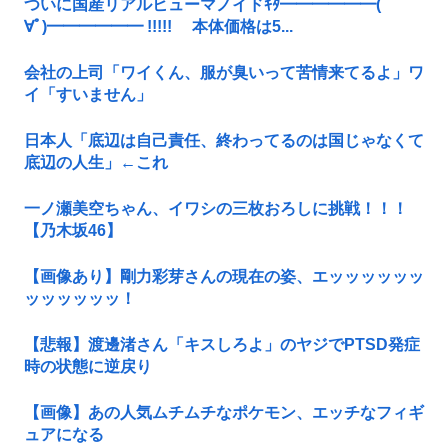
ついに国産リアルヒューマノイドｷﾀ━━━━━━(ﾟ
∀ﾟ)━━━━━━ !!!!! 本体価格は5...
会社の上司「ワイくん、服が臭いって苦情来てるよ」ワ
イ「すいません」
日本人「底辺は自己責任、終わってるのは国じゃなくて
底辺の人生」←これ
一ノ瀬美空ちゃん、イワシの三枚おろしに挑戦！！！
【乃木坂46】
【画像あり】剛力彩芽さんの現在の姿、エッッッッッッ
ッッッッッッ！
【悲報】渡邊渚さん「キスしろよ」のヤジでPTSD発症
時の状態に逆戻り
【画像】あの人気ムチムチなポケモン、エッチなフィギ
ュアになる