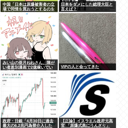
中国「日本は原爆被害者の立
日本をダメにした総理大臣と
場で同情を買おうとするのを
言えば？
止めろ」
みい山の亜月ねねさん、障が
VIPの人と会ってきた
い者差別漫画で2億稼いでい
た模様www
政府・日銀「4月30日に過去
【正論】イスラエル政府元高
最大の6.2兆円為替介入した
官 「原爆式典にうんざり」