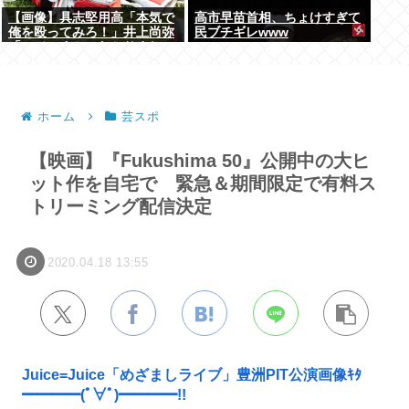
【画像】具志堅用高「本気で
高市早苗首相、ちょけすぎて
俺を殴ってみろ！」井上尚弥
民ブチギレwww
「マジっすか…わかりまし
た…！！」⇒！
ホーム
芸スポ
【映画】『Fukushima 50』公開中の大ヒ
ット作を自宅で 緊急＆期間限定で有料ス
トリーミング配信決定
2020.04.18 13:55
Juice=Juice「めざましライブ」豊洲PIT公演画像ｷﾀ
━━━━(ﾟ∀ﾟ)━━━━!!