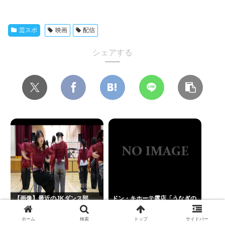
芸スポ
映画
配信
シェアする
【画像】最近のJKダンス部、
ドン・キホーテ露店「うなぎの
迫力がすごい
かば焼き」で食中毒 男女14人
が発熱や腹痛など訴え…サルモ
ホーム
検索
トップ
サイドバー
ネラ属の菌検出