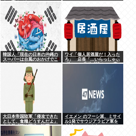
よ！褒めてよ！」
韓国人「現在の日本の沖縄の
ワイ「個人居酒屋だ！入った
スーパーは台風のおかげでこ
ろ」 店長「…いらっしゃぃ
うなりました」
(ﾎﾞｿｯ」 常連「誰？」 店
長「さぁ？ｗ」
大日本帝国陸軍「侵攻できた
イエメン のフーシ派、ミサイ
として、食糧どうすんだよ」
ル1発でサウジアラビア軍を
大本営「現地調達」陸軍
全滅させてしまうww
「え？」