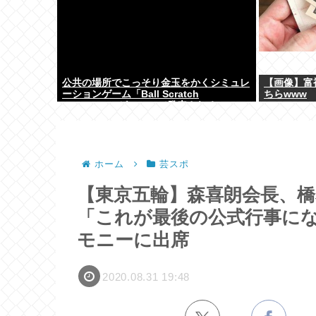
公共の場所でこっそり金玉をかくシミュレ
【画像】富
ーションゲーム「Ball Scratch
ちらwww
Simulator」がSteamで発表される
ホーム
芸スポ
【東京五輪】森喜朗会長、
「これが最後の公式行事に
モニーに出席
2020.08.31 19:48