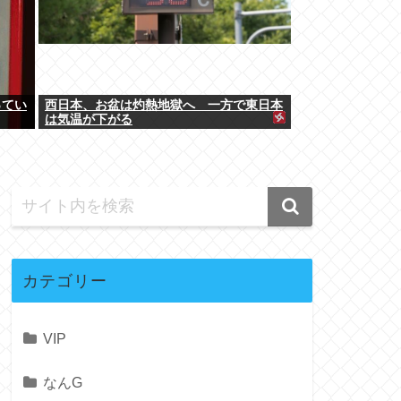
ってい
西日本、お盆は灼熱地獄へ 一方で東日本
は気温が下がる
カテゴリー
VIP
なんG