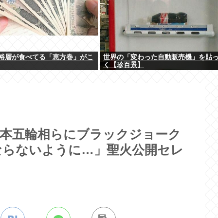
裕層が食べてる「恵方巻」がこ
世界の「変わった自動販売機」を貼
く【珍百景】
橋本五輪相らにブラックジョーク
ならないように…」聖火公開セレ