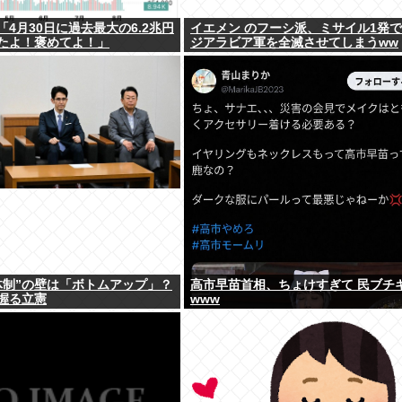
4月30日に過去最大の6.2兆円
イエメン のフーシ派、ミサイル1発
たよ！褒めてよ！」
ジアラビア軍を全滅させてしまうww
体制”の壁は「ボトムアップ」？
高市早苗首相、ちょけすぎて 民ブチ
握る立憲
www