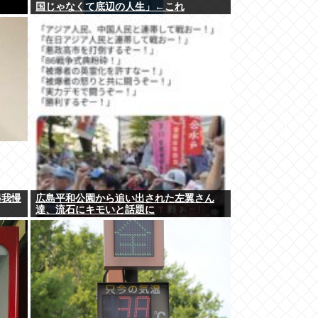
国じゃなくて底辺の人生」←これ
起我慢
広島平和公園から追い出された左翼さん
達、流石にキモいと話題に