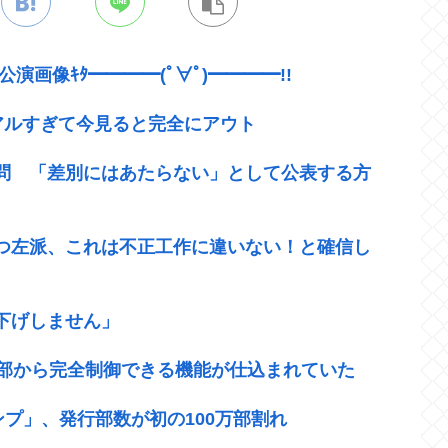
T公演画像ｷﾀ━━━━(ﾟ∀ﾟ)━━━━!!
アルすぎて今見ると完全にアウト
設問 「差別にはあたらない」として公表する方
つ左派、これは不正工作に違いない！と確信し
下げしません」
外部から完全制御できる機能が仕込まれていた
ンプ」、発行部数が初の100万部割れ