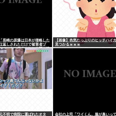
「長崎の原爆は日本が侵略した
【画像】色気たっぷりのヒッチハイ
仕返しされただけで被害者ヅ
見つかるｗｗｗ
れるべきは侵略された中国や韓
よ
元不明で病院に運ばれたオタ
会社の上司「ワイくん、服が臭いっ