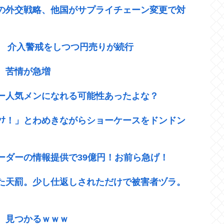
の外交戦略、他国がサプライチェーン変更で対
ば 介入警戒をしつつ円売りが続行
 苦情が急増
ー人気メンになれる可能性あったよな？
ｹﾝﾅ！」とわめきながらショーケースをドンドン
ーダーの情報提供で39億円！お前ら急げ！
た天罰。少し仕返しされただけで被害者ヅラ。
、見つかるｗｗｗ