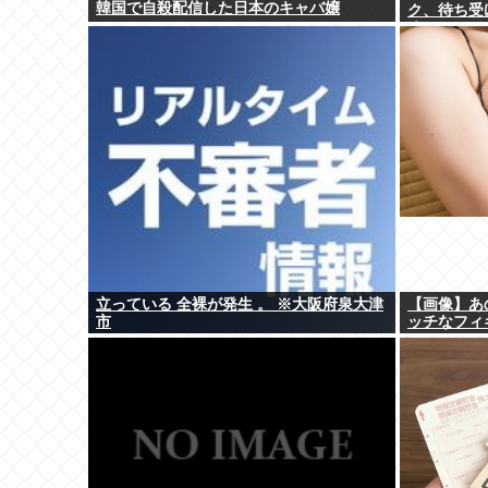
韓国で自殺配信した日本のキャバ嬢
ク、待ち受
るwww
立っている 全裸が発生 。 ※大阪府泉大津
【画像】あ
市
ッチなフィ