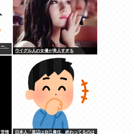
カー、
ウイグル人の女優が美人すぎる
て苦情
日本人「底辺は自己責任、終わってるのは