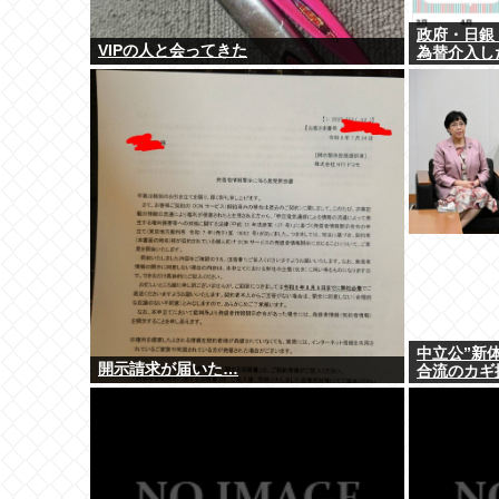
政府・日銀「
VIPの人と会ってきた
為替介入し
中立公”新
開示請求が届いた…
合流のカギ