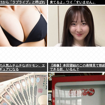
けから「ラブライブ」と呼ばれ
来てるよ」ワイ「すいません」
の人気ムチムチなポケモン、エ
【画像】本田望結のこの表情見て勃
ギュアになる
できる奴、いるん？