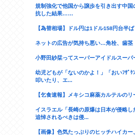
規制強化で他国から譲歩を引き出す中国
抗した結果……
【為替相場】ドル円は1ドル158円台半
ネットの広告が気持ち悪い…角栓、歯茎
小野田紗栞ってスーパーアイドルスーパ
幼児どもが「ないのかよ！」「おいﾌｻﾞ
叩いたり、エ...
【乞食速報】メキシコ麻薬カルテルのリ
イスラエル「長崎の原爆は日本が侵略し
追悼されるべきは侵...
【画像】色気たっぷりのヒッチハイカー