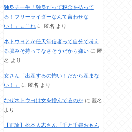
独身チー牛「独身だって税金を払って
る！フリーライダーなんて言わせな
い！」←これ
に
匿名
より
ネトウヨとか任天堂信者って自分で考え
る脳みそ持ってなさそうだから嫌い
に
匿
名
より
女さん「出産するの怖い！だから産まな
い！」
に
匿名
より
なぜネトウヨは女を憎んでるのか
に
匿名
より
【正論】松本人志さん「千と千尋おもん