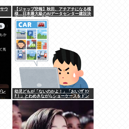
でサウ
【ジャップ悲報】秋田、アチアチになる模
様…日本最大級のAIデータセンター建設決
定！整備費は2兆円！
ギレ
幼児どもが「ないのかよ！」「おいﾌｻﾞｹﾝ
ﾅ！」とわめきながらショーケースをドン
ドン叩いたり、エルボーしたりしだした