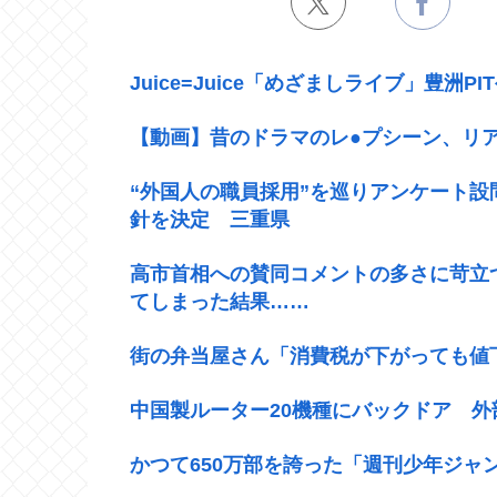
Juice=Juice「めざましライブ」豊洲PI
【動画】昔のドラマのレ●プシーン、リ
“外国人の職員採用”を巡りアンケート
針を決定 三重県
高市首相への賛同コメントの多さに苛立
てしまった結果……
街の弁当屋さん「消費税が下がっても値
中国製ルーター20機種にバックドア 
かつて650万部を誇った「週刊少年ジャ