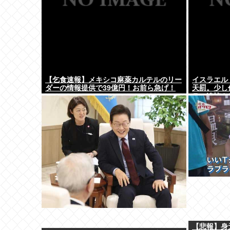
【乞食速報】メキシコ麻薬カルテルのリー
イスラエル
ダーの情報提供で39億円！お前ら急げ！
天罰。少し
ラ。追悼さ
国の人々だ
【悲報】身