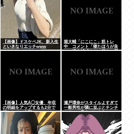
【画像】ドスケベJK、新入生
堀大輔「にこにこ」筋トレ
といきなりエッチwww
中 コメント「寝たほうが良
い」堀大輔「！！」筋トレ器
具を破壊
【画像】人気Å◯女優、年収
瀬戸環奈がスタイルよすぎて
の明細をアップするも2分で
一般男性が隣に並ぶとチンチ
消したその金額www
クリンに見えてしまう