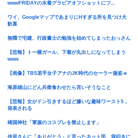
wwwFRIDAYの水着グラビアオフショットにフ...
ワイ、GoogleマップであまりにΗすぎる所を見つけ大
歓喜
無職で宅建、行政書士の勉強を始めてしまったおっさん
【悲報】トー横ガール、下着が丸出しになってしまう
www
【画像】TBS若手女子アナのJK時代のセーラー服姿ｗ
海原雄山にどん兵衛食わせたら言いそうなこと
【悲報】女がドン引きするほど嫌いな趣味ワースト5，
発表される
靖国神社「軍服のコスプレを禁止します」
仲居さんに「ありがとう」と言ったネット民、袋叩きに