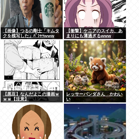
【画像】つるの剛士「キムタ
【衝撃】ケニアのスイカ、あ
クを模写した」ﾊﾟｼｬｯwww
まりにも薄過ぎるwww
【黒豆】なんだよこの漫画ｗ
レッサーパンダさん かわい
ｗｗ【注意】
い