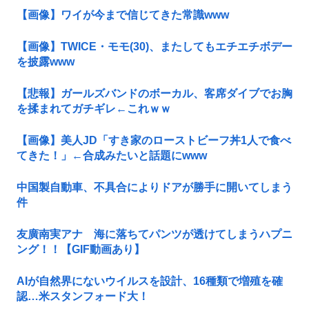
【画像】ワイが今まで信じてきた常識www
【画像】TWICE・モモ(30)、またしてもエチエチボデー
を披露www
【悲報】ガールズバンドのボーカル、客席ダイブでお胸
を揉まれてガチギレ←これｗｗ
【画像】美人JD「すき家のローストビーフ丼1人で食べ
てきた！」←合成みたいと話題にwww
中国製自動車、不具合によりドアが勝手に開いてしまう
件
友廣南実アナ 海に落ちてパンツが透けてしまうハプニ
ング！！【GIF動画あり】
AIが自然界にないウイルスを設計、16種類で増殖を確
認…米スタンフォード大！