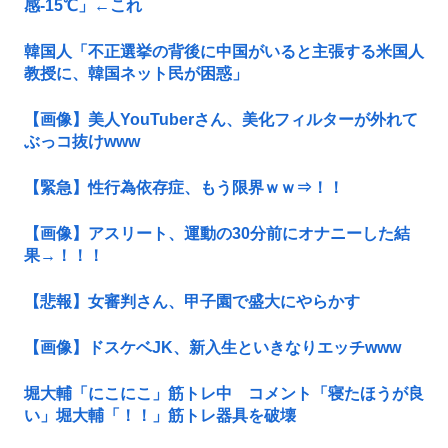
感-15℃」←これ
韓国人「不正選挙の背後に中国がいると主張する米国人
教授に、韓国ネット民が困惑」
【画像】美人YouTuberさん、美化フィルターが外れて
ぶっコ抜けwww
【緊急】性行為依存症、もう限界ｗｗ⇒！！
【画像】アスリート、運動の30分前にオナニーした結
果→！！！
【悲報】女審判さん、甲子園で盛大にやらかす
【画像】ドスケベJK、新入生といきなりエッチwww
堀大輔「にこにこ」筋トレ中 コメント「寝たほうが良
い」堀大輔「！！」筋トレ器具を破壊