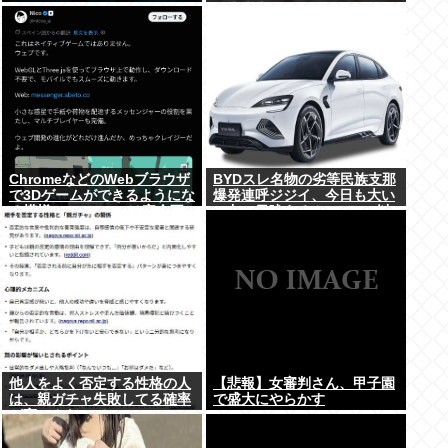
→！！！
ChromeなどのWebブラウザ
BYDスレ名物の劣等民族支那
で3Dゲームができるようにな
爆発連呼ジジイ、今日も大い
る模様。Windowsは完全不
に丸一日吠える！160レス以
要に
上
他人をよく否定する性格の人
【悲報】女審判さん、甲子園
は、親ガチャ失敗してる確率
で盛大にやらかす
が高いんだって