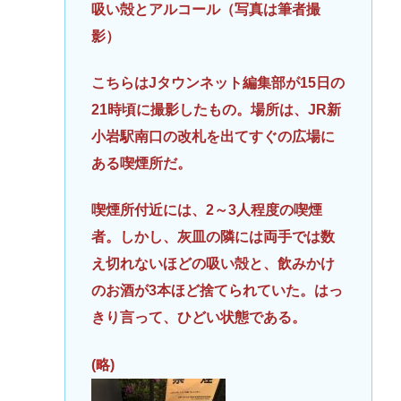
吸い殻とアルコール（写真は筆者撮
影）
こちらはJタウンネット編集部が15日の
21時頃に撮影したもの。場所は、JR新
小岩駅南口の改札を出てすぐの広場に
ある喫煙所だ。
喫煙所付近には、2～3人程度の喫煙
者。しかし、灰皿の隣には両手では数
え切れないほどの吸い殻と、飲みかけ
のお酒が3本ほど捨てられていた。はっ
きり言って、ひどい状態である。
(略)