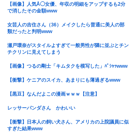
【画像】人気Å◯女優、年収の明細をアップするも2分
で消したその金額www
女芸人の吉住さん（36）メイクしたら普通に美人の部
類だったと判明www
瀬戸環奈がスタイルよすぎて一般男性が隣に並ぶとチン
チクリンに見えてしまう
【画像】つるの剛士「キムタクを模写した」ﾊﾟｼｬｯwww
【衝撃】ケニアのスイカ、あまりにも薄過ぎるwww
【黒豆】なんだよこの漫画ｗｗｗ【注意】
レッサーパンダさん かわいい
【衝撃】日本人の飼い犬さん、アメリカの上院議員に似
すぎた結果www