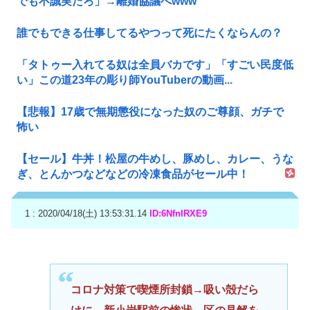
でも不誠実だろ」→離婚協議へwww
誰でもできる仕事してるやつって死にたくならんの？
「タトゥー入れてる奴は全員バカです」「すごい民度低
い」この道23年の彫り師YouTuberの動画...
【悲報】17歳で無期懲役になった奴のご尊顔、ガチで
怖い
【セール】牛丼！松屋の牛めし、豚めし、カレー、うな
ぎ、とんかつなどなどの冷凍食品がセール中！
1 : 2020/04/18(土) 13:53:31.14
ID:6NfnIRXE9
コロナ対策で喫煙所封鎖→吸い殻だら