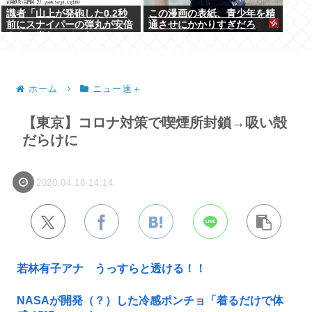
識者「山上が発砲した0.2秒
この漫画の表紙、青少年を精
前にスナイパーの弾丸が安倍
通させにかかりすぎだろ
さんに当たっていた！」 こ
www
れ。
ホーム
ニュー速＋
【東京】コロナ対策で喫煙所封鎖→吸い殻
だらけに
2020.04.18 14:14
若林有子アナ うっすらと透ける！！
NASAが開発（？）した冷感ポンチョ「着るだけで体