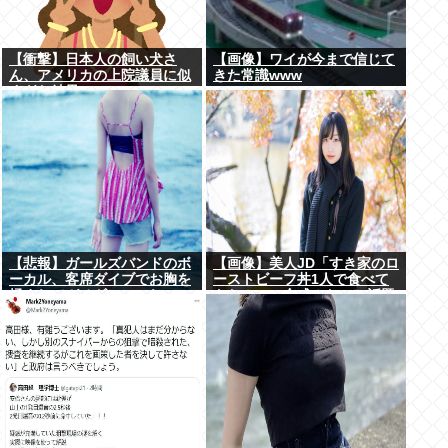
【衝撃】日本人の飼い犬さ
【画像】ワイが今まで信じて
ん、アメリカの上院議員に似
きた常識www
すぎた結果www
【悲報】ガールズバンドのボ
【画像】美人JD「すき家のロ
ーカル、客席ダイブでお胸を
ーストビーフ丼1人で食べて
揉まれてガチギレ←これｗｗ
きた！」←合成みたいと話題
にwww