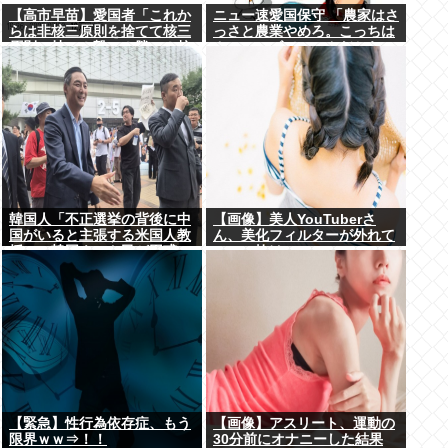
【高市早苗】愛国者「これか
ニュー速愛国保守 「農家はさ
らは非核三原則を捨てて核三
っさと農業やめろ。こっちは
原則。持つ！撃つ！勝つ！核
カルローズでいいんだから。
戦争には慣れている、試して
農業されたら迷惑だ」
みるか？」
韓国人「不正選挙の背後に中
【画像】美人YouTuberさ
国がいると主張する米国人教
ん、美化フィルターが外れて
授に、韓国ネット民が困惑」
ぶっコ抜けwww
【緊急】性行為依存症、もう
【画像】アスリート、運動の
限界ｗｗ⇒！！
30分前にオナニーした結果