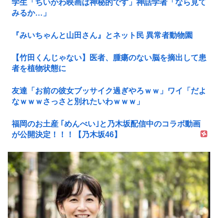
学生「ちいかわ映画は神秘的です」神話学者「なら見て
みるか…」
『みいちゃんと山田さん』とネット民 異常者動物園
【竹田くんじゃない】医者、腫瘍のない脳を摘出して患
者を植物状態に
友達「お前の彼女ブッサイク過ぎやろｗｗ」ワイ「だよ
なｗｗｗさっさと別れたいわｗｗｗ」
福岡のお土産 ｢めんべい｣と乃木坂配信中のコラボ動画
が公開決定！！！【乃木坂46】