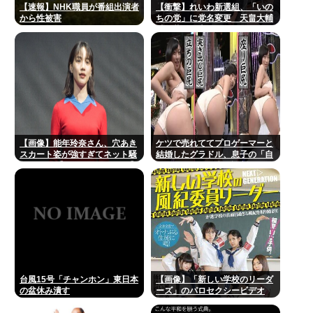
【速報】NHK職員が番組出演者
【衝撃】れいわ新選組、「いの
から性被害
ちの党」に党名変更 天畠大輔
氏が共同代表へ
【画像】能年玲奈さん、穴あき
ケツで売れててプロゲーマーと
スカート姿が強すぎてネット騒
結婚したグラドル、息子の「自
然ｗｗｗ 【Pickup07092033】
閉スペクトラム症」診断にショ
ックで泣く
台風15号「チャンホン」東日本
【画像】「新しい学校のリーダ
の盆休み潰す
ーズ」のパロセクシービデオ
www