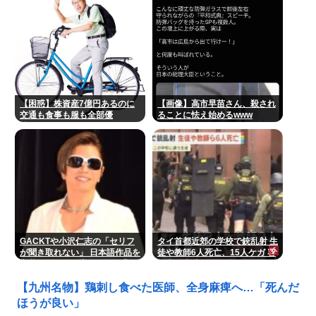
【困惑】株資産7億円あるのに
【画像】高市早苗さん、殺され
交通も食事も服も全部優
ることに怯え始めるwww
待・・・・・・・・・
GACKTや小沢仁志の「セリフ
タイ首都近郊の学校で銃乱射 生
が聞き取れない」 日本語作品を
徒や教師6人死亡、15人ケガ 容
字幕で見る人が増えている背
疑者は生徒…犯行後に自殺
景… 聴力低下が原因ではない？
【九州名物】鶏刺し食べた医師、全身麻痺へ…「死んだ
ほうが良い」