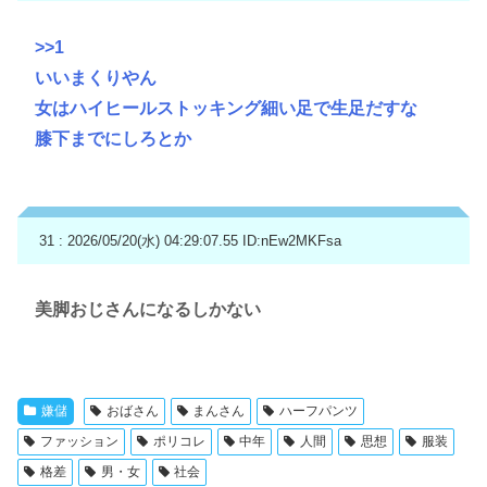
>>1
いいまくりやん
女はハイヒールストッキング細い足で生足だすな
膝下までにしろとか
31 : 2026/05/20(水) 04:29:07.55
ID:nEw2MKFsa
美脚おじさんになるしかない
嫌儲
おばさん
まんさん
ハーフパンツ
ファッション
ポリコレ
中年
人間
思想
服装
格差
男・女
社会