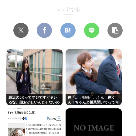
シェアする
最近のJKってマジですぐヤレ
俺「…」担任「…くん！俺く
るな。頭おかしいんじゃないの
ん！ちゃんと授業聞いてって何
度m」俺「(───来るッ！)」