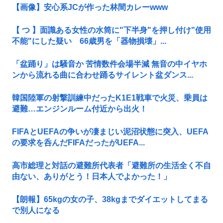
【画像】安心系JCが作った林間カレーwww
【 つ 】面識ある女性の水筒に"下半身"を押し付け"使用
不能"にした疑い 66歳男を「器物損壊」...
「盆踊り」は騒音か 苦情数件会場半減 無音の中イヤホ
ンから流れる曲に合わせ踊るサイレント盆ダンス...
韓国陸軍の射撃訓練中だったK1E1戦車で火災、乗員は
避難…エンジンルーム付近から出火！
FIFAとUEFAの争いが凄まじい泥沼状態に突入、UEFA
の要求を呑んだFIFAだったがUEFA...
高市総理と対話の避難所代表者「避難所の生活全く不自
由ない、ありがとう！日本人でよかった！」
【朗報】65kgの女の子、38kgまでダイエットしてまる
で別人になる