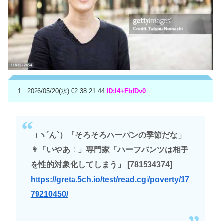
1 : 2026/05/20(水) 02:38:21.44
ID:I4+FbfDv0
（ヽ´ん`）「そろそろハーパンの季節だな」
👩「いやあ！」専門家「ハーフパンツは相手
を性的対象化してしまう」 [781534374]
https://greta.5ch.io/test/read.cgi/poverty/17
79210450/