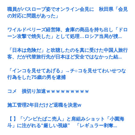
職員がバスローブ姿でオンライン会見に 秋田県「会見
の対応に問題があった」
ワイルドベリーズ経営陣、倉庫の商品を持ち出し「ドロ
ーン攻撃で焼失した」として処理…ロシア当局が捜...
「日本は危険だ」と吹聴したのを真に受けた中国人旅行
客、だが代替旅行先が日本ほど安全ではなかった結...
「インコを見せてあげる」→チ○コを見せてわいせつな
行為をした75歳の男を逮捕
コメ 損切り加速ｗｗｗｗｗｗｗｗｗ
施工管理2年目だけど退職を決意w
【 】「ゾンビたばこ売人」と肩組みショット「小園海
斗」に注がれる“厳しい視線” 「レギュラー剥奪...