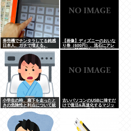
券売機でチンタラしてる鈍感
【画像】ディズニーのおいな
日本人、ガチで増える。
り巻（600円）、流石にアレ
197cm57kgの俺が背後5cm
すぎて賛否両論の大炎上をし
まで接近してるのに急ぎもし
てしまうw w w w w w w
ない件。
小学生の時、廊下を走ったと
古いパソコンのUSBに挿すだ
きの危険性と利点について統
けで復活&高速化するマジッ
計をとった奴がいた
クアイテムが発売される