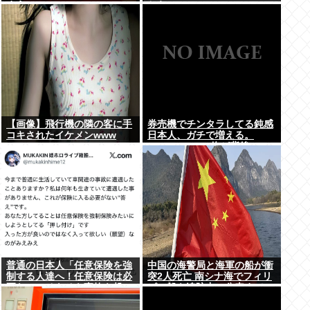
まう
ちら
【画像】飛行機の隣の客に手
券売機でチンタラしてる鈍感
コキされたイケメンwww
日本人、ガチで増える。
197cm57kgの俺が背後5cm
まで接近してるのに急ぎもし
ない件。
普通の日本人「任意保険を強
中国の海警局と海軍の船が衝
制する人達へ！任意保険は必
突2人死亡 南シナ海でフィリ
要ない。そもそも事故を起こ
ピン船を追跡中、公表までに
しません」
1年