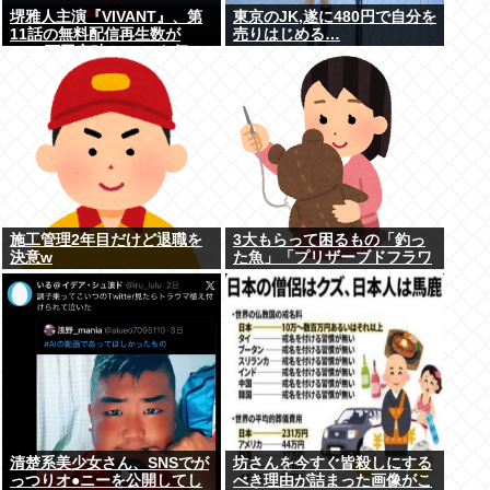
堺雅人主演『VIVANT』、第
東京のJK,遂に480円で自分を
11話の無料配信再生数が
売りはじめる…
1000万回突破！ TVerお気に
入り登録者数は300万超えで
TBS連ドラ歴代トップ
施工管理2年目だけど退職を
3大もらって困るもの「釣っ
決意w
た魚」「プリザーブドフラワ
ー」
清楚系美少女さん、SNSでが
坊さんを今すぐ皆殺しにする
っつりオ●ニーを公開してし
べき理由が詰まった画像がこ