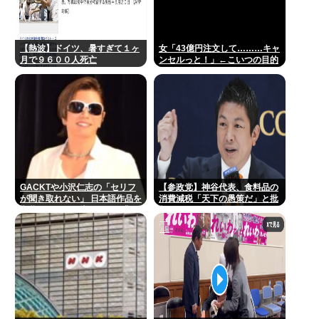
【熱波】ドイツ、暑すぎて１ヶ
女「43億円注文して………キャ
月で９６００人死亡
ンセルっと！」←こいつの目的
GACKTや小沢仁志の「セリフ
【参政党】神谷代表、食料品の
が聞き取れない」 日本語作品を
消費減税「天下の愚策だ」と批
字幕で見る人が増えている背
判 ★3
景… 聴力低下が原因ではない？