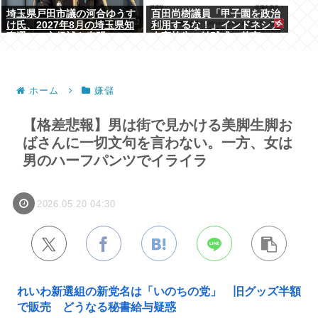
埼玉県戸田市議の河合ゆうす
百田尚樹議員「甲子園を政治
け氏、2027年8月の埼玉県知
利用するな！」インドネシア
事選への立候補を表明
人高校生の始球式に苦言
www
ホーム
嫌儲
【格差悲報】男は街で見かける美脚生脚お
ばさんに一切文句を言わない。一方、女は
男のハーフパンツでイライラ
2026.05.20 04:30
れいわ新選組の新党名は「いのちの党」 旧グッズ半額
で販売 どうなる秘書給与疑惑