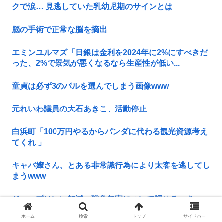
クで涙… 見逃していた乳幼児期のサインとは
脳の手術で正常な脳を摘出
エミンユルマズ「日銀は金利を2024年に2%にすべきだ
った、2%で景気が悪くなるなら生産性が低い...
童貞は必ず3のパルを選んでしまう画像www
元れいわ議員の大石あきこ、活動停止
白浜町「100万円やるからパンダに代わる観光資源考え
てくれ 」
キャバ嬢さん、とある非常識行為により太客を逃してし
まうwww
ジャップはいい加減、戦争加害について認めるべき
ホーム
検索
トップ
サイドバー
プロゲーマーけんきさん、リスナーにお気持ちして配信