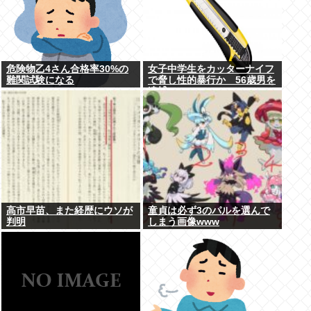
危険物乙4さん合格率30%の
女子中学生をカッターナイフ
難関試験になる
で脅し性的暴行か 56歳男を
逮捕
高市早苗、また経歴にウソが
童貞は必ず3のパルを選んで
判明
しまう画像www