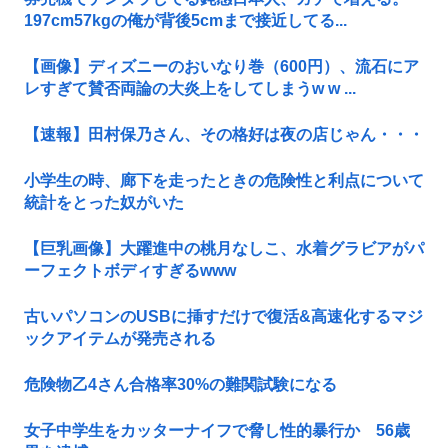
197cm57kgの俺が背後5cmまで接近してる...
【画像】ディズニーのおいなり巻（600円）、流石にア
レすぎて賛否両論の大炎上をしてしまうw w ...
【速報】田村保乃さん、その格好は夜の店じゃん・・・
小学生の時、廊下を走ったときの危険性と利点について
統計をとった奴がいた
【巨乳画像】大躍進中の桃月なしこ、水着グラビアがパ
ーフェクトボディすぎるwww
古いパソコンのUSBに挿すだけで復活&高速化するマジ
ックアイテムが発売される
危険物乙4さん合格率30%の難関試験になる
女子中学生をカッターナイフで脅し性的暴行か 56歳