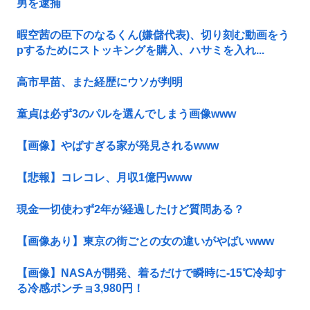
男を逮捕
暇空茜の臣下のなるくん(嫌儲代表)、切り刻む動画をう
pするためにストッキングを購入、ハサミを入れ...
高市早苗、また経歴にウソが判明
童貞は必ず3のパルを選んでしまう画像www
【画像】やばすぎる家が発見されるwww
【悲報】コレコレ、月収1億円www
現金一切使わず2年が経過したけど質問ある？
【画像あり】東京の街ごとの女の違いがやばいwww
【画像】NASAが開発、着るだけで瞬時に-15℃冷却す
る冷感ポンチョ3,980円！