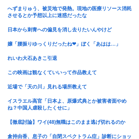
へずまりゅう、被災地で発熱。現地の医療リソース消耗
させるとか予想以上に迷惑だったな
日本から刺青への偏見を消し去りたいんやけど
嬢「腰振りゆっくりだったね❤」ぼく「あはは…」
れいわ大石あきこ引退
この映画は観なくていいって作品教えて
近場で「天の川」見れる場所教えて
イスラエル高官「日本よ、原爆式典とか被害者面やめ
ね？中国人虐殺したくせに」
【徹底討論】ワイ(48)無職はこのまま逃げ切れるのか
倉持由香、息子の「自閉スペクトラム症」診断にショッ