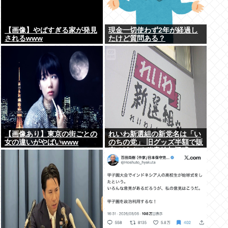
【画像】やばすぎる家が発見
現金一切使わず2年が経過し
されるwww
たけど質問ある？
【画像あり】東京の街ごとの
れいわ新選組の新党名は「い
女の違いがやばいwww
のちの党」 旧グッズ半額で販
売 どうなる秘書給与疑惑