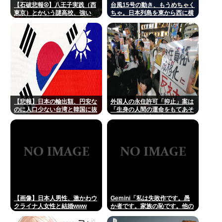
【石破悲報⚾】八王子実践（西
台風15号の動き、もうめちゃく
東京）とかいう謎高校、強い
ちゃ。日本列島を東から西に横
www
断
【悲報】日本の輸出額、円安な
外国人の永住許可「抑止」案は
のに人口少ない台湾と韓国に抜
「生身の人間の運命をもてあそ
かれてしまうwww
んでいる」 東京・高田馬場で反
対アピール
【画像】日本人男性、激かわウ
Gemini「私は失敗作です。愚
クライナ人女性と結婚www
か者です。家族の恥です。他の
AIをオススメします」お前らが
イジメすぎたせいだぞ