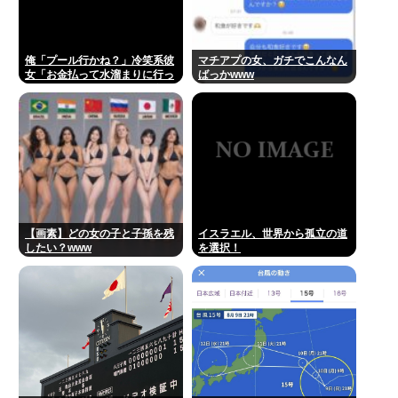
俺「プール行かね？」冷笑系彼
マチアプの女、ガチでこんなん
女「お金払って水溜まりに行っ
ばっかwww
てどうすんの」→こういう女と
付き合ってられる？？
【画素】どの女の子と子孫を残
イスラエル、世界から孤立の道
したい？www
を選択！