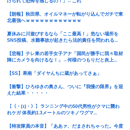
けられて恐怖を感じるの！」←これ
【朗報】秋田県、オイルマネーが転がり込んでガチで東
北最強へｗｗｗｗｗｗｗｗｗｗｗｗ
夏休みに川遊びするなら「ここ最高！」危ない場所を
SNS投稿、水難事故が起きたら法的責任を問われる...
【悲報】テレ東の若手女子アナ「国民が勝手に我々取材
陣にカメラを向けるな！」→何様のつもりだと炎上...
【SS】果南「ダイヤんちに蔵があってさぁ」
【衝撃】ひろゆきの奥さん、ついに『我慢の限界』を迎
えた結果・・・・・
【（・(ｪ)・）】ランニング中の50代男性がクマに襲わ
れケガ 体長約1.3メートルのツキノワグマ...
【特攻隊員の本音】「ああァ、だまされちゃった。今度