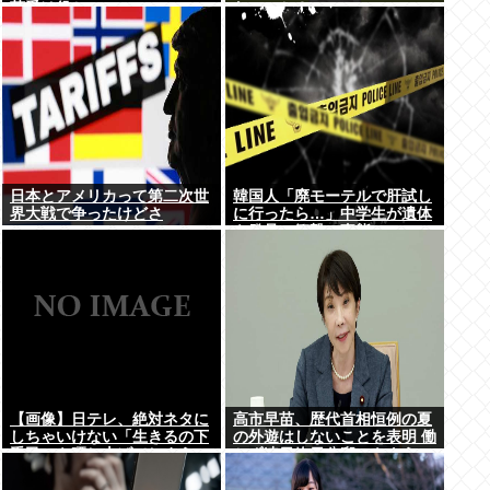
荷受け役か
ないのか？
日本とアメリカって第二次世
韓国人「廃モーテルで肝試し
界大戦で争ったけどさ
に行ったら…」中学生が遺体
を発見、衝撃の事態に
【画像】日テレ、絶対ネタに
高市早苗、歴代首相恒例の夏
しちゃいけない「生きるの下
の外遊はしないことを表明 働
手民」を晒し上げてしまう
かず連日終日公邸のもよう