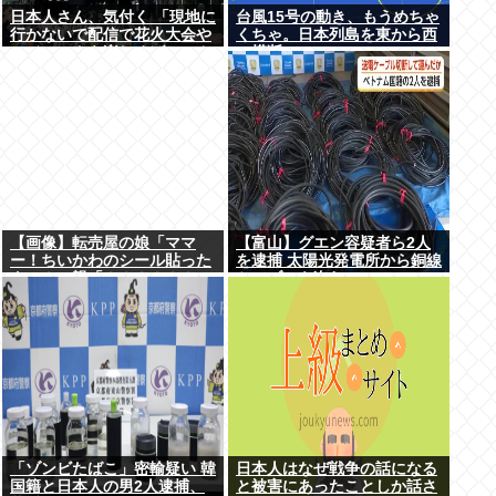
日本人さん、気付く 「現地に
台風15号の動き、もうめちゃ
行かないで配信で花火大会や
くちゃ。日本列島を東から西
フジロックを楽しめばいいん
に横断
だ」
【画像】転売屋の娘「ママ
【富山】グエン容疑者ら2人
ー！ちいかわのシール貼った
を逮捕 太陽光発電所から銅線
よー！」親「！！！！！！」
ケーブルを盗む
「ゾンビたばこ」密輸疑い 韓
日本人はなぜ戦争の話になる
国籍と日本人の男2人逮捕、
と被害にあったことしか話さ