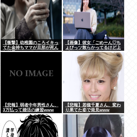
【衝撃】幼稚園のころイキっ
【画像】彼女「ごめーん♡ち
てた金持ちママが旦那が死ん
ょびっツ散らかってるけど上
だ結果･････⇒！！
がって～～～！」⇒！！
【悲報】弱者中年男性さん、
【悲報】若槻千夏さん、変わ
3万払って婚活の練習www
り果てた姿で発見www