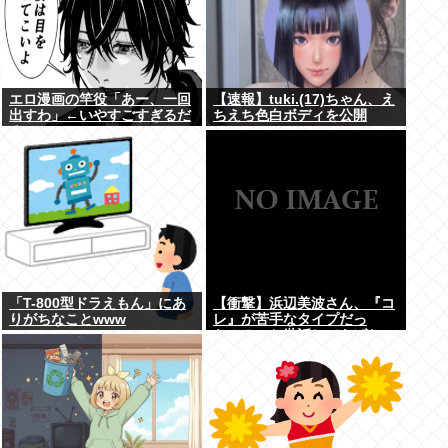
エロ漫画の竿役「あー、一回
【速報】tuki.(17)ちゃん、え
出すわ」←いやすごすぎるだ
ちえち色白ボディを公開
ろwww
www
「T-800型ドラえもん」にあ
【衝撃】浜辺美波さん、『コ
りがちなことwww
レ』が苦手なタイプだっ
た！？←お世話してあげたい
弱男が大量沸きしてしまうw
w w w w w w w w