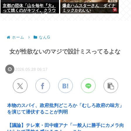
京都の団体「山を毎年『大』
爆走ハムスターさん ダイナ
って焼くのがキツイ。クラウ
ミックかわいい
ドファンディングで支援して
ください」
ホーム
なんG
女が性欲ないのマジで設計ミスってるよな
2026.05.28 06:17
本物のスパイ、政府批判どころか「むしろ政府の味方」
を演じて潜伏することが判明
【議論】テレ東・田中瞳アナ「一般人に勝手にカメラ向