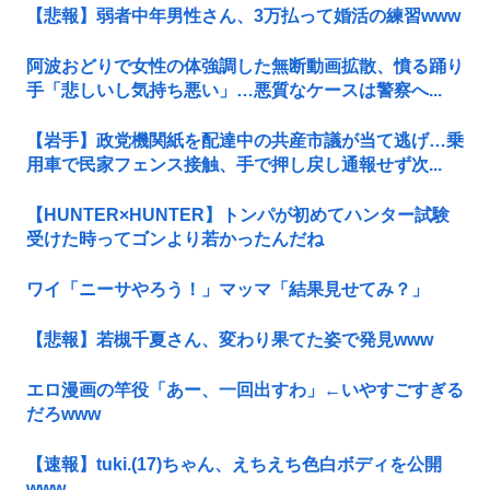
【悲報】弱者中年男性さん、3万払って婚活の練習www
阿波おどりで女性の体強調した無断動画拡散、憤る踊り
手「悲しいし気持ち悪い」…悪質なケースは警察へ...
【岩手】政党機関紙を配達中の共産市議が当て逃げ…乗
用車で民家フェンス接触、手で押し戻し通報せず次...
【HUNTER×HUNTER】トンパが初めてハンター試験
受けた時ってゴンより若かったんだね
ワイ「ニーサやろう！」マッマ「結果見せてみ？」
【悲報】若槻千夏さん、変わり果てた姿で発見www
エロ漫画の竿役「あー、一回出すわ」←いやすごすぎる
だろwww
【速報】tuki.(17)ちゃん、えちえち色白ボディを公開
www