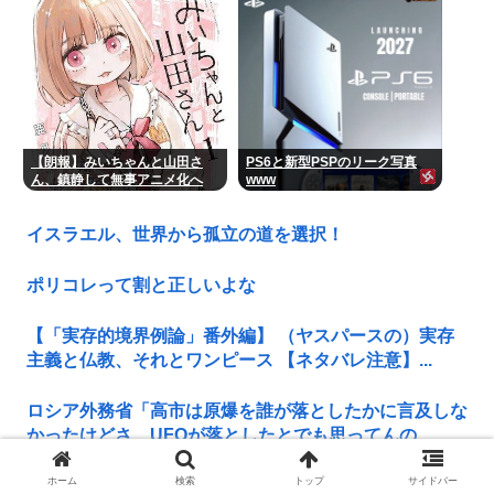
【朗報】みいちゃんと山田さ
PS6と新型PSPのリーク写真
ん、鎮静して無事アニメ化へ
www
www
イスラエル、世界から孤立の道を選択！
ポリコレって割と正しいよな
【「実存的境界例論」番外編】 （ヤスパースの）実存
主義と仏教、それとワンピース 【ネタバレ注意】...
ロシア外務省「高市は原爆を誰が落としたかに言及しな
かったけどさ、UFOが落としたとでも思ってんの...
ホーム
検索
トップ
サイドバー
本物のスパイ、政府批判はせずにむしろ政府の味方面す