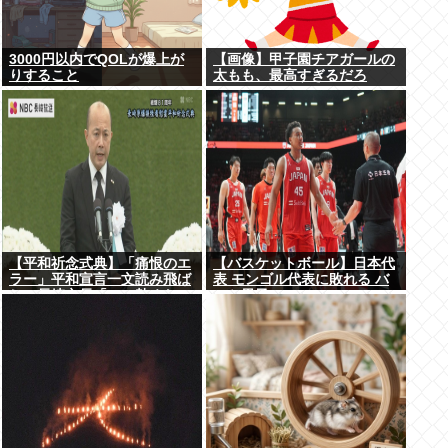
3000円以内でQOLが爆上が
【画像】甲子園チアガールの
りすること
太もも、最高すぎるだろ
www
【平和祈念式典】「痛恨のエ
【バスケットボール】日本代
ラー」平和宣言一文読み飛ば
表 モンゴル代表に敗れる バ
し…長崎市長「つい熱くなっ
スケ男子
て」NPT義務履行求める重要
一文