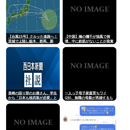
【台風15号】クルッた進路へ！
【中国】橋の欄干が強風で倒
茨城で上陸し栃木、群馬、新
壊、中に鉄筋がないことが発覚
潟、富山、石川を蹂躙して日本
＝当局「接着剤で固定した」
海へ
長崎の語り部のお爺さん、学生
一人っ子母子家庭育ちワイ
から「日本も核武装が必要」と
(26)、無職の母親が再婚するら
言われ発狂
しくて驚愕