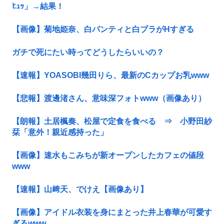
ﾋｭｯ」→結果！
【画像】菊地姫奈、白パンティと白ブラがHすぎる
ガチで死にたい時ってどうしたらいいの？
【速報】YOASOBI幾田りら、最新のCカップお乳www
【悲報】渡邊渚さん、意味深フォトwww（画像あり）
【朗報】土居楓奏、松屋で定食を食べる ⇒ 小野田紗
栞「意外！親近感持った」
【画像】速水もこみちが新オープンしたカフェの値段
www
【速報】山﨑天、でけえ【画像あり】
【画像】アイドル衣装を身にまとった井上春華が可愛す
ぎるwww