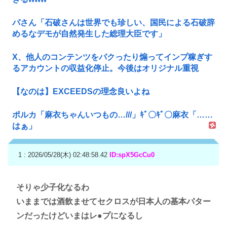
パさん「石破さんは世界でも珍しい、国民による石破辞
めるなデモが自然発生した総理大臣です」
X、他人のコンテンツをパクったり煽ってインプ稼ぎす
るアカウントの収益化停止。今後はオリジナル重視
【なのは】EXCEEDSの理念良いよね
ポルカ「麻衣ちゃんいつもの…///」ｷﾞ〇ｷﾞ〇麻衣「……
はぁ」
1 : 2026/05/28(木) 02:48:58.42
ID:spX5GcCu0
そりゃ少子化なるわ
いままでは酒飲ませてセクロスが日本人の基本パター
ンだったけどいまはレ●プになるし