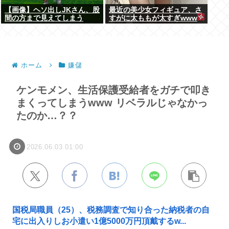
【画像】ヘソ出しJKさん、股
最近の美少女フィギュア、さ
間の方まで見えてしまう
すがに太ももが太すぎwww
www
ホーム
嫌儲
ケンモメン、生活保護受給者をガチで叩き
まくってしまうwww リベラルじゃなかっ
たのか…？？
2026.06.03 01:00
国税局職員（25）、税務調査で知り合った納税者の自
宅に出入りしお小遣い1億5000万円頂戴するw...