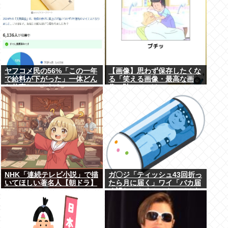
ヤフコメ民の56%「この一年
【画像】思わず保存したくな
で給料が下がった」一体どん
る「笑える画像・最高な画
な仕事してんだよこいつ
像」貼っていけwww
ら！？
NHK「連続テレビ小説」で描
ガ〇ジ「ティッシュ43回折っ
いてほしい著名人【朝ドラ】
たら月に届く」ワイ「バカ届
く訳ねーやろ！ｗやってみた
ろ！ｗ」