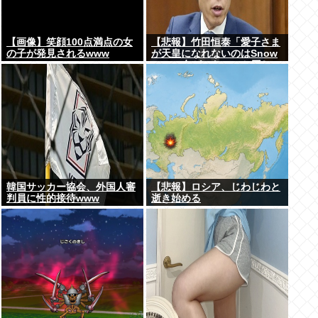
【画像】笑顔100点満点の女
【悲報】竹田恒泰「愛子さま
の子が発見されるwww
が天皇になれないのはSnow
Manに女がいないのと同じ」
X民「養子案はSnow Manに
竹田恒泰が入るようなもの」
韓国サッカー協会、外国人審
【悲報】ロシア、じわじわと
判員に性的接待www
逝き始める