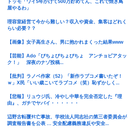
トッモ「ワイ5年かけて500万貯めてん、これで焼き鳥
屋やるわ」
理容室経営て今から難しい？収入や資金、集客はどれく
らい必要？？
【画像】女子高生さん、男に抱かれまくった結果www
【芸能】Ado「びちょびちょびちょ アンチョビアタッ
ク！」 深夜のナゾ投稿...
【批判】ラノベ作家（52）「新作ラブコメ書いたぞ！
ｗ」X民「いい歳こいてラブコメ（笑）恥ずかしく...
【悲報】リュウジ氏、冷やし中華を完全否定した『理
由』、ガチでヤバイ・・・・・・
辺野古転覆ﾀﾋ亡事故、学校法人同志社の第三者委員会が
調査報告書を公表 … 安全配慮義務違反や安全...