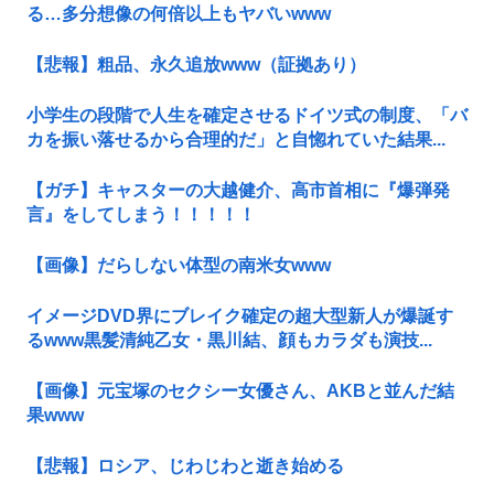
る…多分想像の何倍以上もヤバいwww
【悲報】粗品、永久追放www（証拠あり）
小学生の段階で人生を確定させるドイツ式の制度、「バ
カを振い落せるから合理的だ」と自惚れていた結果...
【ガチ】キャスターの大越健介、高市首相に『爆弾発
言』をしてしまう！！！！！
【画像】だらしない体型の南米女www
イメージDVD界にブレイク確定の超大型新人が爆誕す
るwww黒髪清純乙女・黒川結、顔もカラダも演技...
【画像】元宝塚のセクシー女優さん、AKBと並んだ結
果www
【悲報】ロシア、じわじわと逝き始める