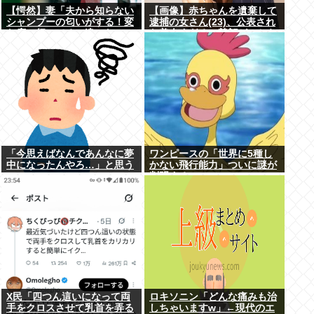
【愕然】妻「夫から知らない
【画像】赤ちゃんを遺棄して
シャンプーの匂いがする！変
逮捕の女さん(23)、公表され
な店に行ってるに違いな
た美人すぎるご尊顔がこちら
い！！！」探偵「調べたとこ
⇒www
ろ･･･」⇒結果ｗｗ
「今思えばなんであんなに夢
ワンピースの「世界に5種し
中になったんやろ…」と思う
かない飛行能力」ついに謎が
コンテンツ
判明するwww
X民「四つん這いになって両
ロキソニン「どんな痛みも治
手をクロスさせて乳首を弄る
しちゃいますw」←現代のエ