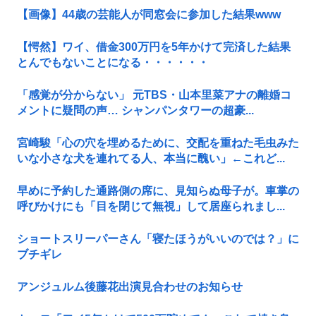
【画像】44歳の芸能人が同窓会に参加した結果www
【愕然】ワイ、借金300万円を5年かけて完済した結果
とんでもないことになる・・・・・・
「感覚が分からない」 元TBS・山本里菜アナの離婚コ
メントに疑問の声… シャンパンタワーの超豪...
宮崎駿「心の穴を埋めるために、交配を重ねた毛虫みた
いな小さな犬を連れてる人、本当に醜い」←これど...
早めに予約した通路側の席に、見知らぬ母子が。車掌の
呼びかけにも「目を閉じて無視」して居座られまし...
ショートスリーパーさん「寝たほうがいいのでは？」に
ブチギレ
アンジュルム後藤花出演見合わせのお知らせ