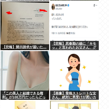
と簡単にイケる」 これ出来な
リクサーやろ…
いヤツはゲイ
【悲報】思春期の娘に「キモ
【悲報】開示請求が届いた…
ッ」と言われたお父さん、グ
レる
『この美人と結婚できる権
【画像】骨格ストレートな女
利』が100万円だったらどっ
さん、絶対に男受けが悪いカ
ち選ぶwww
ラダになってしまうｗｗｗ