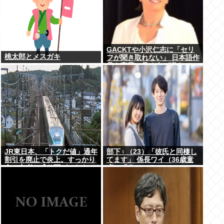
GACKTや小沢仁志に「セリ
桃太郎とメスガキ
フが聞き取れない」 日本語作
品を字幕で見る人が増えてい
る背景
JR東日本、「トクだ値」通年
部下♀（23）「彼氏と同棲し
割引を廃止で炎上。すっかり
てます」 係長ワイ（36歳童
金の亡者と成り下がったな
貞）「えっ…？」