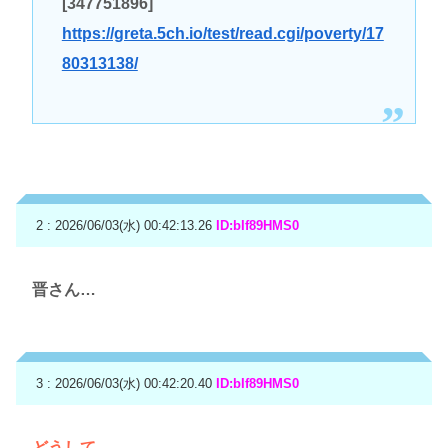
[347751896]
https://greta.5ch.io/test/read.cgi/poverty/17
80313138/
2 : 2026/06/03(水) 00:42:13.26
ID:bIf89HMS0
晋さん…
3 : 2026/06/03(水) 00:42:20.40
ID:bIf89HMS0
どうして…