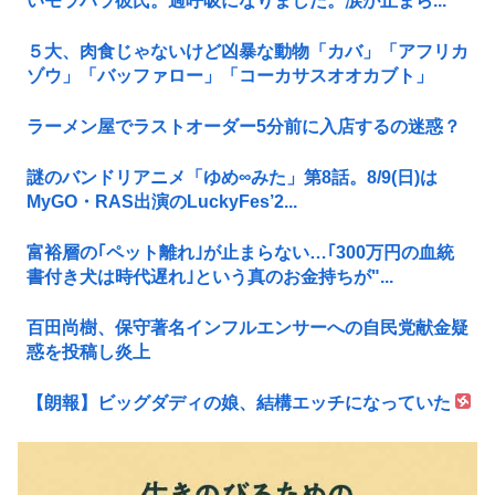
いモラハラ彼氏。過呼吸になりました。涙が止まら...
５大、肉食じゃないけど凶暴な動物「カバ」「アフリカ
ゾウ」「バッファロー」「コーカサスオオカブト」
ラーメン屋でラストオーダー5分前に入店するの迷惑？
謎のバンドリアニメ「ゆめ∞みた」第8話。8/9(日)は
MyGO・RAS出演のLuckyFes’2...
富裕層の｢ペット離れ｣が止まらない…｢300万円の血統
書付き犬は時代遅れ｣という真のお金持ちが"...
百田尚樹、保守著名インフルエンサーへの自民党献金疑
惑を投稿し炎上
【朗報】ビッグダディの娘、結構エッチになっていた