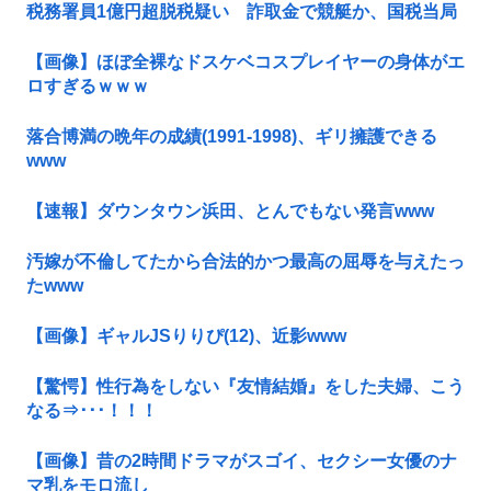
税務署員1億円超脱税疑い 詐取金で競艇か、国税当局
【画像】ほぼ全裸なドスケベコスプレイヤーの身体がエ
ロすぎるｗｗｗ
落合博満の晩年の成績(1991-1998)、ギリ擁護できる
www
【速報】ダウンタウン浜田、とんでもない発言www
汚嫁が不倫してたから合法的かつ最高の屈辱を与えたっ
たwww
【画像】ギャルJSりりぴ(12)、近影www
【驚愕】性行為をしない『友情結婚』をした夫婦、こう
なる⇒･･･！！！
【画像】昔の2時間ドラマがスゴイ、セクシー女優のナ
マ乳をモロ流し