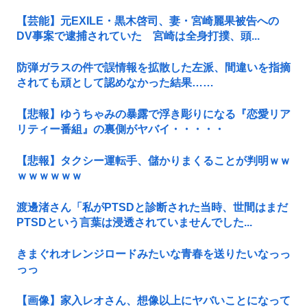
【芸能】元EXILE・黒木啓司、妻・宮崎麗果被告への
DV事案で逮捕されていた 宮崎は全身打撲、頭...
防弾ガラスの件で誤情報を拡散した左派、間違いを指摘
されても頑として認めなかった結果……
【悲報】ゆうちゃみの暴露で浮き彫りになる『恋愛リア
リティー番組』の裏側がヤバイ・・・・・
【悲報】タクシー運転手、儲かりまくることが判明ｗｗ
ｗｗｗｗｗｗ
渡邊渚さん「私がPTSDと診断された当時、世間はまだ
PTSDという言葉は浸透されていませんでした...
きまぐれオレンジロードみたいな青春を送りたいなっっ
っっ
【画像】家入レオさん、想像以上にヤバいことになって