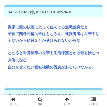
44 : 2026/06/03(水) 00:56:17.71
ID:iB2vol490
実家に親の扶養に入って住んでる無職独身だと
子育て関係の補助金はもちろん、被扶養者は世帯主じ
ゃないから給付金とか受けられないからな
となると単身世帯の世帯主生活保護とかは最も憎むべ
き仇になる
自分が貰えない福祉補助の恩恵があるわけだから。
45 : 2026/06/03(水) 00:56:18.81
ID:8VJ/DAXV0
ホーム
検索
トップ
サイドバー