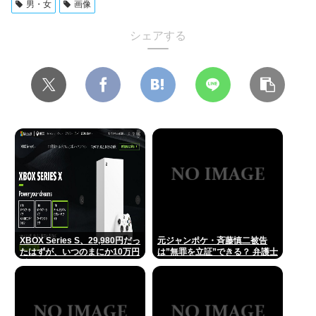
男・女
画像
シェアする
XBOX Series S、29,980円だっ
元ジャンポケ・斉藤慎二被告
たはずが、いつのまにか10万円
は”無罪を立証”できる？ 弁護士
近い価格に
が解説