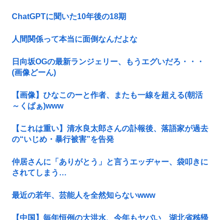
ChatGPTに聞いた10年後の18期
人間関係って本当に面倒なんだよな
日向坂OGの最新ランジェリー、もうエグいだろ・・・
(画像どーん)
【画像】ひなこのーと作者、またも一線を超える(朝活
～くぱぁ)www
【これは重い】清水良太郎さんの訃報後、落語家が過去
の“いじめ・暴行被害”を告発
仲居さんに「ありがとう」と言うエッヂャー、袋叩きに
されてしまう…
最近の若年、芸能人を全然知らないwww
【中国】毎年恒例の大洪水、今年もヤバい 湖北省秭帰