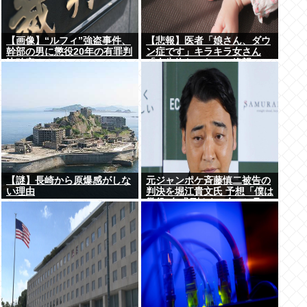
【画像】“ルフィ”強盗事件、
【悲報】医者「娘さん、ダウ
幹部の男に懲役20年の有罪判
ン症です」キラキラ女さん
決確定！！！
「人生終わった」⇒絶望
へ！！！！
【謎】長崎から原爆感がしな
元ジャンポケ斉藤慎二被告の
い理由
判決を堀江貴文氏 予想「僕は
懲役4年求刑され 2年6か月の
実刑だったが…」