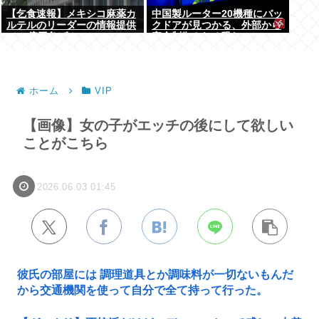
【乞食速報】メキシコ麻薬カ
中国製ルーター20機種にバッ
ルテルのリーダーの情報提供
クドアが見つかる、外部から
で39億円急げ！
完全制御される恐れ
ホーム
VIP
【画像】女の子がエッチの後にして欲しい
ことがこちら
2026.06.03 01:45
彼氏の部屋には 調理道具とか調味料が一切ないもんだ
から交通機関を使って自分で全て持って行った。