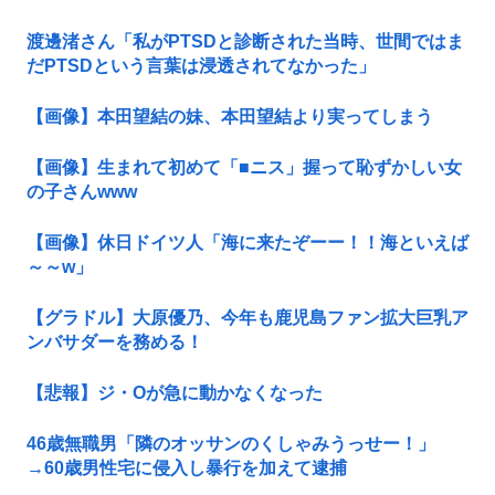
渡邊渚さん「私がPTSDと診断された当時、世間ではま
だPTSDという言葉は浸透されてなかった」
【画像】本田望結の妹、本田望結より実ってしまう
【画像】生まれて初めて「■ニス」握って恥ずかしい女
の子さんwww
【画像】休日ドイツ人「海に来たぞーー！！海といえば
～～w」
【グラドル】大原優乃、今年も鹿児島ファン拡大巨乳ア
ンバサダーを務める！
【悲報】ジ・Oが急に動かなくなった
46歳無職男「隣のオッサンのくしゃみうっせー！」
→60歳男性宅に侵入し暴行を加えて逮捕