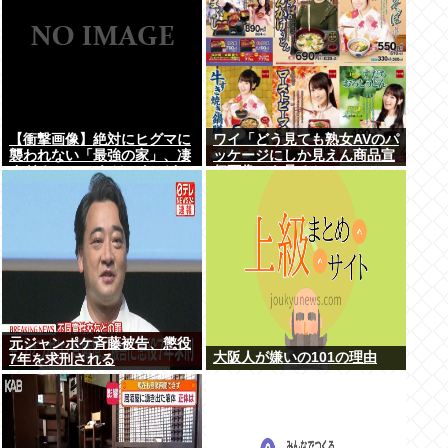
【衝撃画像】絶対にヒグマに
ワイ「どう見ても熟女AVのパ
襲われない「最強の家」、凄
ッケージにしか見えん商品宣
すぎるwwwこれは…ヤバす
伝画像でも見るか...」
ぎる…
元ジャンポケ斉藤被告、懲役
大阪人が嫌いの101の理由
7年を求刑される