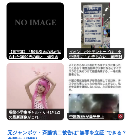
るね！
【高市算】「50%引きの札が貼
イオン、ポケモンカードは「小
られた3000円の肉と、値引き
中学生にしか売らない」 転売対
されていない1000円の肉では
策の決断が「素晴らしい」
安いのはどちらか」父の答え
「50%引きの肉」
現役小学生ギャル・りりぴ(12)
中国製EVが爆発炎上
の最新画像がこれ
元ジャンポケ・斉藤慎二被告は”無罪を立証”できる？