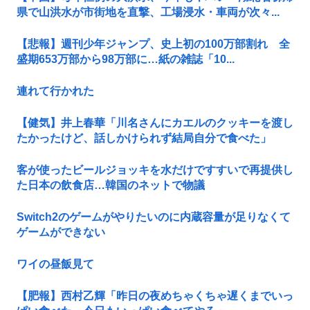
県で山洪水が市街地を直撃、工場浸水・車両が次々...
【悲報】週刊少年ジャンプ、史上初の100万部割れ 全
盛期653万部から98万部に…紙の雑誌「10...
連れて行かれた
【健気】井上春華「川名さんにカエルのクッキーを渡し
たかったけど、話しかけられず結局自分で食べた」
客が使ったビールジョッキを水だけですすいで再提供し
た日本の飲食店…韓国のネットで物議
Switch2のゲームがやりたいのに内蔵容量が足りなくて
ゲームができない
ワイの昼飯見て
【肥報】西村乙輝「昨日の夜めちゃくちゃ遅くまでいっ