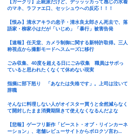
【ガークリ】正統派だけど、デッッッカって感じの水着
のマネ、ラファエ口、セッシュウへの反応！！！
【恨み】清水アキラの息子・清水良太郎さん死去で、落
語家・柳家小はだが「いじめ」「暴行」被害告発
【速報】任天堂、カメラ制御に関する新特許取得。三人
称視点から撮影モードへスムーズに移行
ごみ収集、40度を超える日にごみ収集 職員はサボっ
ていると思われたくなくて休めない現実
指摘に部下怒り 「あなたは失格です」。上司は泣いて
辞職
そんなに料理しない人がオイスター買うと全然減らなく
て開封したまま消費期限きて使えなくなるんだよな
【悲報】ゲーフリ新作「ビースト・オブ・リインカーネ
ーション」、老舗レビューサイトからボロクソ言わ...