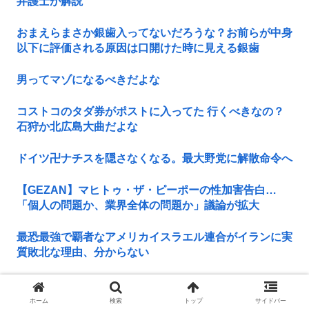
弁護士が解説
おまえらまさか銀歯入ってないだろうな？お前らが中身
以下に評価される原因は口開けた時に見える銀歯
男ってマゾになるべきだよな
コストコのタダ券がポストに入ってた 行くべきなの？
石狩か北広島大曲だよな
ドイツ卍ナチスを隠さなくなる。最大野党に解散命令へ
【GEZAN】マヒトゥ・ザ・ピーポーの性加害告白…
「個人の問題か、業界全体の問題か」議論が拡大
最恐最強で覇者なアメリカイスラエル連合がイランに実
質敗北な理由、分からない
【衝撃】100万部を切ったジャンプが最強部数653万部
を記録した時の週刊少年ジャンプの面子がヤバ...
ホーム
検索
トップ
サイドバー