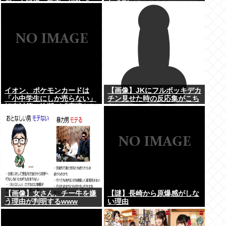
所と自販機」警察・消防「」
年求刑⇒！
←これ・・・
イオン、ポケモンカードは
【画像】JKにフルボッキデカ
「小中学生にしか売らない」
チン見せた時の反応集がこち
転売対策の決断が「素晴らし
らww
い」
【画像】女さん、チー牛を嫌
【謎】長崎から原爆感がしな
う理由が判明するwww
い理由