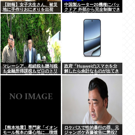
【朗報】女子大生さん、被災
中国製ルーター20機種にバッ
地に手作りおにぎりを出荷
クドア 外部から完全制御でき
る機能が仕込まれていた
マレーシア、相続税も贈与税
政府「Huaweiのスマホを分
も金融所得課税もゼロのトリ
解したら余計なものが出てき
プルゼロで優秀な移民を海外
た」これって結局なんだった
から集めてしまう…
の？
【熊本地震】専門家「イオン
ロケバスで性的暴行の罪、元
モール熊本の爆心地に…喫煙
ジャンポケ斉藤被告に懲役7