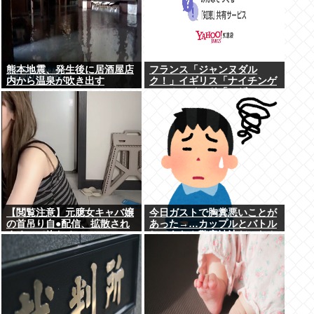
熊本地震、発生後に居酒屋店
フランス「ジャンヌダル
内から温泉が吹き出す
ク！」イギリス「ナイチンゲ
ール！」インド「マザーテレ
サ！」日本「…」
【閲覧注意】元臆女キャバ嬢
今日ガストで胸糞悪いことが
の首吊り自●配信、拡散され
あった→…カップルとバトル
まくって終わるwww
してあわや警察沙汰だったん
だがどっちが悪い？