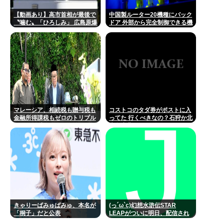
【動画あり】高市首相が最後で
中国製ルーター20機種にバック
〝噛む〟「ひろしみ」 広島原爆
ドア 外部から完全制御できる機
の日あいさつ
能が仕込まれていた
マレーシア、相続税も贈与税も
コストコのタダ券がポストに入
金融所得課税もゼロのトリプル
ってた 行くべきなの？石狩か北
ゼロで優秀な移民を海外から集
広島大曲だよな
めてしまう…
きゃりーぱみゅぱみゅ、本名が
(っ´ω`c)幻想水滸伝STAR
「桐子」だと公表
LEAPがついに明日、配信され