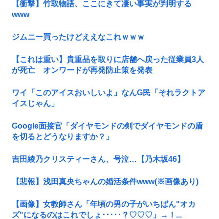
【衝撃】竹取物語、ここにきて凄い事実が判明する
www
ジムニー買ったけどええなこれｗｗｗ
【これは重い】貴重品を取りに店舗へ戻った従業員3人
が死亡 オンワードが再発防止策を発表
ワイ「このアイスおいしいよ」なんG民「それラクトア
イスじゃん」
Google面接官「ダイヤモンドの剣でダイヤモンドの盾
を切るとどうなりますか？」
吉田綾乃クリスティーさん、号泣…【乃木坂46】
【悲報】浅田真央ちゃんの婚活条件www(※画像あり)
【画像】女教師さん「年頃の男の子がいちばん"オカ
ズ"になるのはこれでしょ･････？♡♡♡」→！...