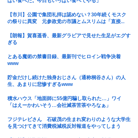
ぱい食べた。今日もいっぱい食べてやる」
【市川】公園で集団礼拝は認めない？30年続くモスク
の祭りに異変 元参政党の市議とムスリムは「直接...
【朗報】賀喜遥香、最新グラビアで見せた生足がエグす
ぎる
とある魔術の禁書目録、最新刊でヒロイン戦争決着
www
貯金だけし続けた独身おじさん（通称桐谷さん）の人
生、あまりに悲惨すぎるwww
積水ハウス「地面師に55億円騙し取られた…」ワイ
「はえーかわいそう…会社滅茶苦茶やろなぁ」
フジテレビさん 石破茂の生まれ変わりのような大学生
を見つけてきて消費税減税反対報道をやってしまう