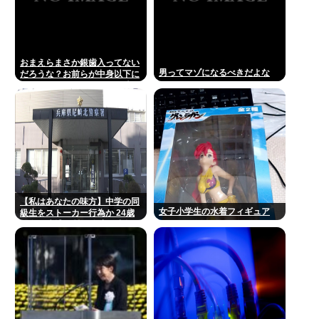
おまえらまさか銀歯入ってない
男ってマゾになるべきだよな
だろうな？お前らが中身以下に
評価される原因は口開けた時に
見える銀歯
【私はあなたの味方】中学の同
女子小学生の水着フィギュア
級生をストーカー行為か 24歳
の女を逮捕 男性の自宅に唐揚げ
や文庫本など繰り返し届ける /
兵庫県