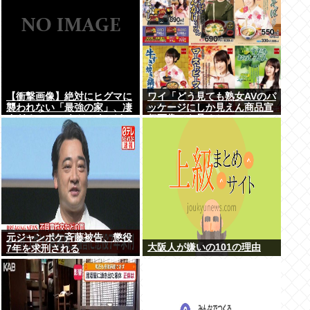
【衝撃画像】絶対にヒグマに
ワイ「どう見ても熟女AVのパ
襲われない「最強の家」、凄
ッケージにしか見えん商品宣
すぎるwwwこれは…ヤバす
伝画像でも見るか...」
ぎる…
元ジャンポケ斉藤被告、懲役
大阪人が嫌いの101の理由
7年を求刑される