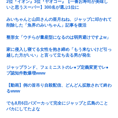
2位『イオン』3位『ヤオコー』【一番お寿司が美味し
いと思うスーパー】300名が選ぶ1位に
みいちゃんと山田さんの亜月ねね、ジャップに叩かれて
削除した「魚界のみいちゃん」記事を復活
整形女「ウチらが量産型になるのは弱男避けですよw」
家に侵入し寝てる女性を抱き締め「もう来ないけど引っ
越した方がいい」と言って立ち去る男が発生
ジャップランド、フェミニストのレ●プ定義変更でレ●
プ認知件数爆増www
【動画】例の首吊り自殺配信、どんどん拡散されて終わ
るwww
でも8月6日バズーカって完全にジャップと広島のこと
バカにしてたよな