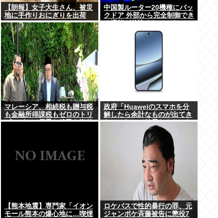
【朗報】女子大生さん、被災
中国製ルーター20機種にバッ
地に手作りおにぎりを出荷
クドア 外部から完全制御でき
る機能が仕込まれていた
マレーシア、相続税も贈与税
政府「Huaweiのスマホを分
も金融所得課税もゼロのトリ
解したら余計なものが出てき
プルゼロで優秀な移民を海外
た」これって結局なんだった
から集めてしまう…
の？
【熊本地震】専門家「イオン
ロケバスで性的暴行の罪、元
モール熊本の爆心地に…喫煙
ジャンポケ斉藤被告に懲役7