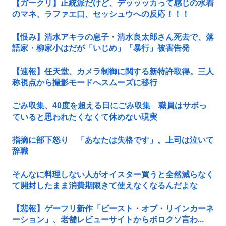
【ガークリ】正統派だけど、デッッッカって感じの水着
のマネ、ラファエ口、セッシュウへの反応！！！
【恨み】清水アキラの息子・清水良太郎さん死去で、落
語家・柳家小はだが「いじめ」「暴行」被害告発
【速報】任天堂、カメラ制御に関する新特許取得。三人
称視点から撮影モードへスムーズに移行
ごみ収集、40度を超える日にごみ収集 職員はサボっ
ていると思われたくなくて休めない現実
指摘に部下怒り 「あなたは失格です」。上司は泣いて
辞職
そんなに料理しない人がオイスター買うと全然減らなく
て開封したまま消費期限きて使えなくなるんだよな
【悲報】ゲーフリ新作「ビースト・オブ・リインカーネ
ーション」、老舗レビューサイトからボロクソ言わ...