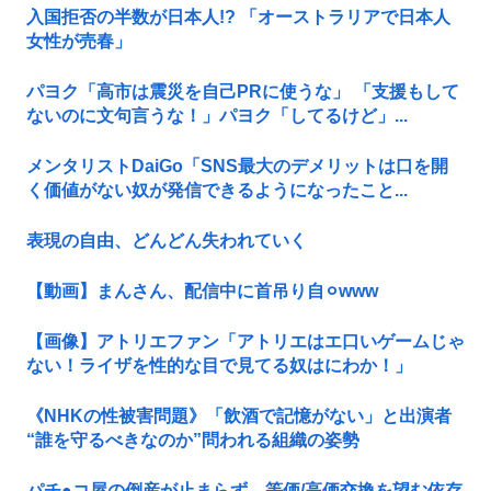
入国拒否の半数が日本人!? 「オーストラリアで日本人
女性が売春」
パヨク「高市は震災を自己PRに使うな」 「支援もして
ないのに文句言うな！」パヨク「してるけど」...
メンタリストDaiGo「SNS最大のデメリットは口を開
く価値がない奴が発信できるようになったこと...
表現の自由、どんどん失われていく
【動画】まんさん、配信中に首吊り自⚪︎www
【画像】アトリエファン「アトリエはエ口いゲームじゃ
ない！ライザを性的な目で見てる奴はにわか！」
《NHKの性被害問題》「飲酒で記憶がない」と出演者
“誰を守るべきなのか”問われる組織の姿勢
パチ●コ屋の倒産が止まらず。等価/高価交換を望む依存