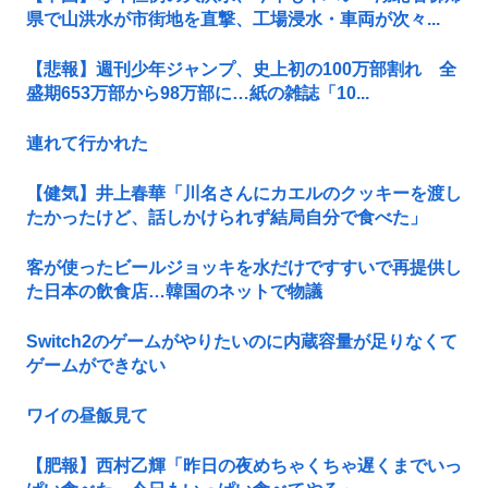
県で山洪水が市街地を直撃、工場浸水・車両が次々...
【悲報】週刊少年ジャンプ、史上初の100万部割れ 全
盛期653万部から98万部に…紙の雑誌「10...
連れて行かれた
【健気】井上春華「川名さんにカエルのクッキーを渡し
たかったけど、話しかけられず結局自分で食べた」
客が使ったビールジョッキを水だけですすいで再提供し
た日本の飲食店…韓国のネットで物議
Switch2のゲームがやりたいのに内蔵容量が足りなくて
ゲームができない
ワイの昼飯見て
【肥報】西村乙輝「昨日の夜めちゃくちゃ遅くまでいっ