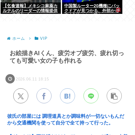
【乞食速報】メキシコ麻薬カ
中国製ルーター20機種にバッ
ルテルのリーダーの情報提供
クドアが見つかる、外部から
で39億円急げ！
完全制御される恐れ
ホーム
VIP
お絵描きAIくん、疲労オブ疲労、疲れ切っ
ても可愛い女の子も作れる
2026.06.11 18:15
彼氏の部屋には 調理道具とか調味料が一切ないもんだ
から交通機関を使って自分で全て持って行った。