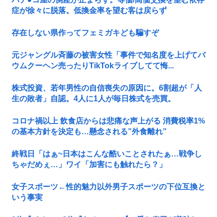
症が徐々に脱落。低換金率を望む客は戻らず
存在しない県作ってフェミガキども騙すぞ
元ジャングル斉藤の被害女性「事件で知名度を上げてバ
ウムクーヘン売ったりTikTokライブしてて悔...
株式投資、若年男性の自信喪失の原因に。6割超が「人
生の敗者」自認。4人に1人が毎日株式を売買。
コロナ禍以上 飲食店からは悲痛な声上がる 消費税率1%
の基本方針を決定も…懸念される”外食離れ”
終戦日「はぁ~日本はこんな酷いことされたぁ…戦争し
ちゃだめぇ…」ワイ「加害にも触れたら？」
女子スポーツ←性的魅力以外男子スポーツの下位互換と
いう事実