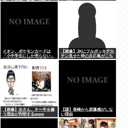
所と自販機」警察・消防「」
年求刑⇒！
←これ・・・
イオン、ポケモンカードは
【画像】JKにフルボッキデカ
「小中学生にしか売らない」
チン見せた時の反応集がこち
転売対策の決断が「素晴らし
らww
い」
【画像】女さん、チー牛を嫌
【謎】長崎から原爆感がしな
う理由が判明するwww
い理由