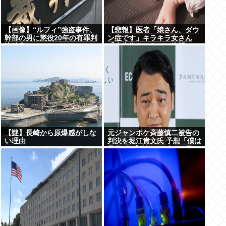
【画像】“ルフィ”強盗事件、
【悲報】医者「娘さん、ダウ
幹部の男に懲役20年の有罪判
ン症です」キラキラ女さん
決確定！！！
「人生終わった」⇒絶望
へ！！！！
【謎】長崎から原爆感がしな
元ジャンポケ斉藤慎二被告の
い理由
判決を堀江貴文氏 予想「僕は
懲役4年求刑され 2年6か月の
実刑だったが…」