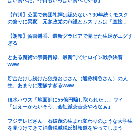
ぱい食べた。今日もいっぱい食べてやる」
【市川】公園で集団礼拝は認めない？30年続くモスク
の祭りに異変 元参政党の市議とムスリムは「直接...
【朗報】賀喜遥香、最新グラビアで見せた生足がエグす
ぎる
とある魔術の禁書目録、最新刊でヒロイン戦争決着
www
貯金だけし続けた独身おじさん（通称桐谷さん）の人
生、あまりに悲惨すぎるwww
積水ハウス「地面師に55億円騙し取られた…」ワイ
「はえーかわいそう…会社滅茶苦茶やろなぁ」
フジテレビさん 石破茂の生まれ変わりのような大学生
を見つけてきて消費税減税反対報道をやってしまう