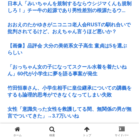
日本人「みいちゃんを規制するならウシジマくんも規制
しろ！」チー牛の起源であり男性差別の根源たるウ...
おおえのたかゆきがニコニコ老人会RUSTの馴れ合いで
批判されてるけど、おえちゃん言うほど悪いか？
【画像】品評会 大分の美術系女子高生 童貞は5を選ぶ
らしい
「おっちゃん女の子になってスクール水着を着たいね
ん」60代が小学生に夢を語る事案が発生
竹田恒泰さん、小学生相手に皇位継承についての講義を
するも論理的思考ができなくなってしまい失敗
女性「意識失った女性を救護してる間、無関係の男が無
言でついてきた」→3.7万いいね
【8/6】8.6秒バズーカ、反日行為で消えるwww
ホーム
検索
トップ
サイドバー