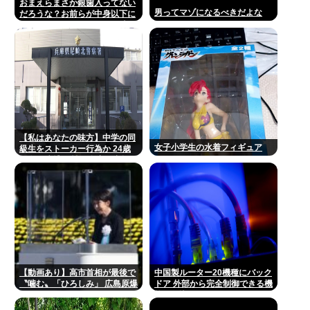
おまえらまさか銀歯入ってない
男ってマゾになるべきだよな
だろうな？お前らが中身以下に
評価される原因は口開けた時に
見える銀歯
【私はあなたの味方】中学の同
女子小学生の水着フィギュア
級生をストーカー行為か 24歳
の女を逮捕 男性の自宅に唐揚げ
や文庫本など繰り返し届ける /
兵庫県
【動画あり】高市首相が最後で
中国製ルーター20機種にバック
〝噛む〟「ひろしみ」 広島原爆
ドア 外部から完全制御できる機
の日あいさつ
能が仕込まれていた