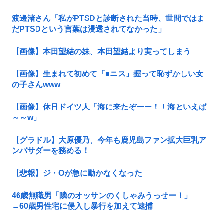
渡邊渚さん「私がPTSDと診断された当時、世間ではま
だPTSDという言葉は浸透されてなかった」
【画像】本田望結の妹、本田望結より実ってしまう
【画像】生まれて初めて「■ニス」握って恥ずかしい女
の子さんwww
【画像】休日ドイツ人「海に来たぞーー！！海といえば
～～w」
【グラドル】大原優乃、今年も鹿児島ファン拡大巨乳ア
ンバサダーを務める！
【悲報】ジ・Oが急に動かなくなった
46歳無職男「隣のオッサンのくしゃみうっせー！」
→60歳男性宅に侵入し暴行を加えて逮捕