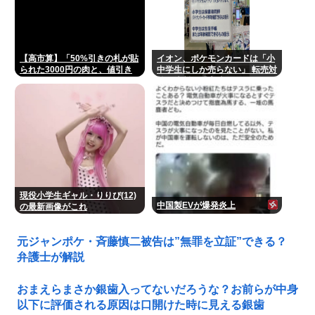
【高市算】「50%引きの札が貼
イオン、ポケモンカードは「小
られた3000円の肉と、値引き
中学生にしか売らない」 転売対
されていない1000円の肉では
策の決断が「素晴らしい」
安いのはどちらか」父の答え
「50%引きの肉」
現役小学生ギャル・りりぴ(12)
中国製EVが爆発炎上
の最新画像がこれ
元ジャンポケ・斉藤慎二被告は”無罪を立証”できる？
弁護士が解説
おまえらまさか銀歯入ってないだろうな？お前らが中身
以下に評価される原因は口開けた時に見える銀歯