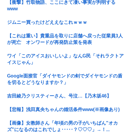
【衝撃】竹取物語、ここにきて凄い事実が判明する
www
ジムニー買ったけどええなこれｗｗｗ
【これは重い】貴重品を取りに店舗へ戻った従業員3人
が死亡 オンワードが再発防止策を発表
ワイ「このアイスおいしいよ」なんG民「それラクトア
イスじゃん」
Google面接官「ダイヤモンドの剣でダイヤモンドの盾
を切るとどうなりますか？」
吉田綾乃クリスティーさん、号泣…【乃木坂46】
【悲報】浅田真央ちゃんの婚活条件www(※画像あり)
【画像】女教師さん「年頃の男の子がいちばん"オカ
ズ"になるのはこれでしょ･････？♡♡♡」→！...