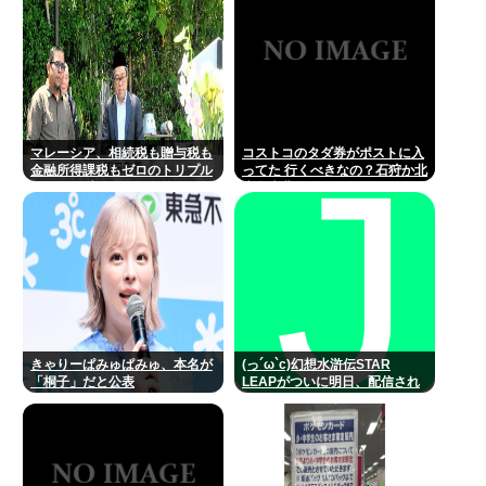
マレーシア、相続税も贈与税も
コストコのタダ券がポストに入
金融所得課税もゼロのトリプル
ってた 行くべきなの？石狩か北
ゼロで優秀な移民を海外から集
広島大曲だよな
めてしまう…
きゃりーぱみゅぱみゅ、本名が
(っ´ω`c)幻想水滸伝STAR
「桐子」だと公表
LEAPがついに明日、配信され
るね！