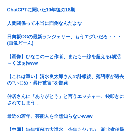
ChatGPTに聞いた10年後の18期
人間関係って本当に面倒なんだよな
日向坂OGの最新ランジェリー、もうエグいだろ・・・
(画像どーん)
【画像】ひなこのーと作者、またも一線を超える(朝活
～くぱぁ)www
【これは重い】清水良太郎さんの訃報後、落語家が過去
の“いじめ・暴行被害”を告発
仲居さんに「ありがとう」と言うエッヂャー、袋叩きに
されてしまう…
最近の若年、芸能人を全然知らないwww
【中国】毎年恒例の大洪水、今年もヤバい 湖北省秭帰