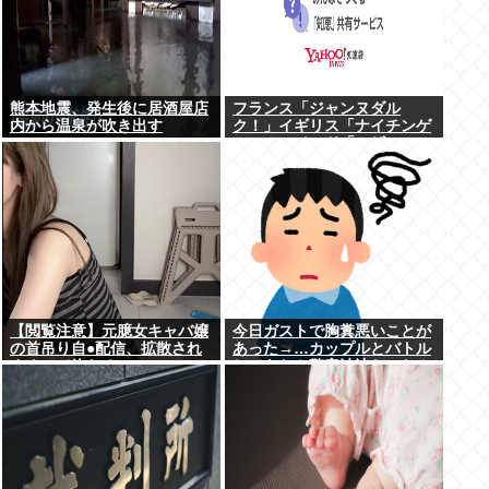
熊本地震、発生後に居酒屋店
フランス「ジャンヌダル
内から温泉が吹き出す
ク！」イギリス「ナイチンゲ
ール！」インド「マザーテレ
サ！」日本「…」
【閲覧注意】元臆女キャバ嬢
今日ガストで胸糞悪いことが
の首吊り自●配信、拡散され
あった→…カップルとバトル
まくって終わるwww
してあわや警察沙汰だったん
だがどっちが悪い？