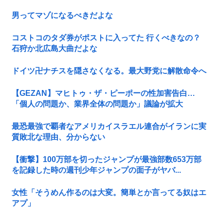
男ってマゾになるべきだよな
コストコのタダ券がポストに入ってた 行くべきなの？
石狩か北広島大曲だよな
ドイツ卍ナチスを隠さなくなる。最大野党に解散命令へ
【GEZAN】マヒトゥ・ザ・ピーポーの性加害告白…
「個人の問題か、業界全体の問題か」議論が拡大
最恐最強で覇者なアメリカイスラエル連合がイランに実
質敗北な理由、分からない
【衝撃】100万部を切ったジャンプが最強部数653万部
を記録した時の週刊少年ジャンプの面子がヤバ...
女性「そうめん作るのは大変。簡単とか言ってる奴はエ
アプ」