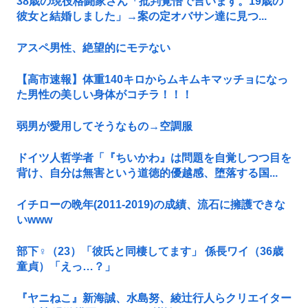
38歳の現役格闘家さん「批判覚悟で言います。19歳の
彼女と結婚しました」→案の定オバサン達に見つ...
アスペ男性、絶望的にモテない
【高市速報】体重140キロからムキムキマッチョになっ
た男性の美しい身体がコチラ！！！
弱男が愛用してそうなもの→空調服
ドイツ人哲学者「『ちいかわ』は問題を自覚しつつ目を
背け、自分は無害という道徳的優越感、堕落する国...
イチローの晩年(2011-2019)の成績、流石に擁護できな
いwww
部下♀（23）「彼氏と同棲してます」 係長ワイ（36歳
童貞）「えっ…？」
『ヤニねこ』新海誠、水島努、綾辻行人らクリエイター