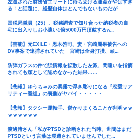
左遷された財務省エリートに待ち受ける運命がやばすぎ
る！と話題に、経歴自体はとんでもないものだが…...
国税局職員（25）、税務調査で知り合った納税者の自
宅に出入りしお小遣い1億5000万円頂戴するw...
【芸能】元EXILE・黒木啓司、妻・宮崎麗果被告への
DV事案で逮捕されていた 宮崎は全身打撲、頭...
防弾ガラスの件で誤情報を拡散した左派、間違いを指摘
されても頑として認めなかった結果……
【悲報】ゆうちゃみの暴露で浮き彫りになる『恋愛リア
リティー番組』の裏側がヤバイ・・・・・
【悲報】タクシー運転手、儲かりまくることが判明ｗｗ
ｗｗｗｗｗｗ
渡邊渚さん「私がPTSDと診断された当時、世間はまだ
PTSDという言葉は浸透されていませんでした...