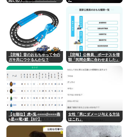
【悲報】昔のおもちゃって今の
【悲報】公務員、ボーナスを増
ガキ共にウケるんかな？
額「民間企業に合わせました」
【セ順位】虎=兎-====//====燕
女性「男にダメージ与える方法
=星==竜=鯉 【8/7】
はこれ」