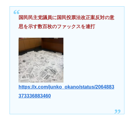
国民民主党議員に国民投票法改正案反対の意
思を示す数百枚のファックスを連打
https://x.com/junko_okano/status/2064883
373336883460