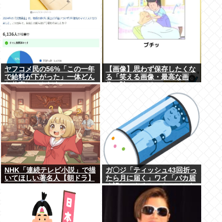
ヤフコメ民の56%「この一年
【画像】思わず保存したくな
で給料が下がった」一体どん
る「笑える画像・最高な画
な仕事してんだよこいつ
像」貼っていけwww
ら！？
NHK「連続テレビ小説」で描
ガ〇ジ「ティッシュ43回折っ
いてほしい著名人【朝ドラ】
たら月に届く」ワイ「バカ届
く訳ねーやろ！ｗやってみた
ろ！ｗ」