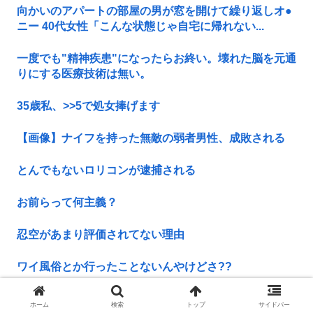
向かいのアパートの部屋の男が窓を開けて繰り返しオ●
ニー 40代女性「こんな状態じゃ自宅に帰れない...
一度でも"精神疾患"になったらお終い。壊れた脳を元通
りにする医療技術は無い。
35歳私、>>5で処女捧げます
【画像】ナイフを持った無敵の弱者男性、成敗される
とんでもないロリコンが逮捕される
お前らって何主義？
忍空があまり評価されてない理由
ワイ風俗とか行ったことないんやけどさ??
【動画】女さん「男と話してる時、おぱーい見てるのす
ホーム
検索
トップ
サイドバー