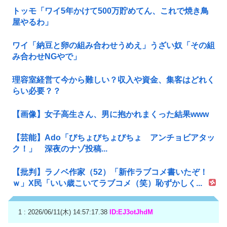
トッモ「ワイ5年かけて500万貯めてん、これで焼き鳥
屋やるわ」
ワイ「納豆と卵の組み合わせうめえ」うざい奴「その組
み合わせNGやで」
理容室経営て今から難しい？収入や資金、集客はどれく
らい必要？？
【画像】女子高生さん、男に抱かれまくった結果www
【芸能】Ado「びちょびちょびちょ アンチョビアタッ
ク！」 深夜のナゾ投稿...
【批判】ラノベ作家（52）「新作ラブコメ書いたぞ！
ｗ」X民「いい歳こいてラブコメ（笑）恥ずかしく...
1 : 2026/06/11(木) 14:57:17.38
ID:EJ3otJhdM