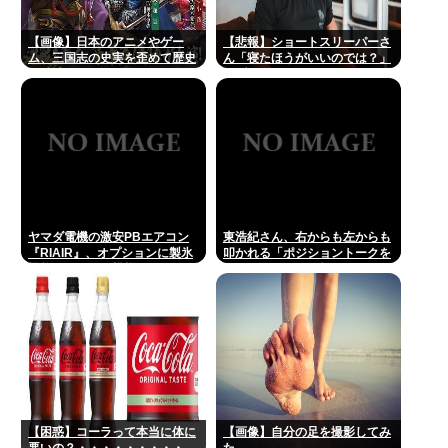
【画像】日本のアニメやゲー
【悲報】ショートスリーパーさ
ム、三国志の史実を歪めて歴史
ん「寝たほうがいいのでは？」
を破壊してしまう
にブチギレ
ヤマダ電機の激安PBエアコン
東浩紀さん、右からも左からも
『RIAIR』、オプションに製氷
叩かれる「ポジショントークを
機能も付いてた模様www
しないからこそ信頼できる」と
擁護されるwww
【困惑】コーラって本当に体に
【画像】自分の足を撮影してみ
悪いの？・・・・・・・・・
た