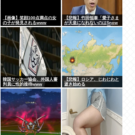
【画像】笑顔100点満点の女
【悲報】竹田恒泰「愛子さま
の子が発見されるwww
が天皇になれないのはSnow
Manに女がいないのと同じ」
X民「養子案はSnow Manに
竹田恒泰が入るようなもの」
韓国サッカー協会、外国人審
【悲報】ロシア、じわじわと
判員に性的接待www
逝き始める