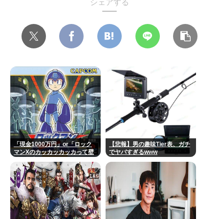
シェアする
「現金1000万円」or「ロック
【悲報】男の趣味Tier表、ガチ
マンXのカッカッカッカって壁
でヤバすぎるwww
登る能力」