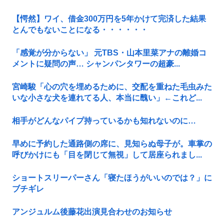
【愕然】ワイ、借金300万円を5年かけて完済した結果
とんでもないことになる・・・・・・
「感覚が分からない」 元TBS・山本里菜アナの離婚コ
メントに疑問の声… シャンパンタワーの超豪...
宮崎駿「心の穴を埋めるために、交配を重ねた毛虫みた
いな小さな犬を連れてる人、本当に醜い」←これど...
相手がどんなパイプ持っているかも知れないのに…
早めに予約した通路側の席に、見知らぬ母子が。車掌の
呼びかけにも「目を閉じて無視」して居座られまし...
ショートスリーパーさん「寝たほうがいいのでは？」に
ブチギレ
アンジュルム後藤花出演見合わせのお知らせ