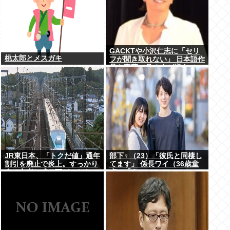
GACKTや小沢仁志に「セリ
桃太郎とメスガキ
フが聞き取れない」 日本語作
品を字幕で見る人が増えてい
る背景
JR東日本、「トクだ値」通年
部下♀（23）「彼氏と同棲し
割引を廃止で炎上。すっかり
てます」 係長ワイ（36歳童
金の亡者と成り下がったな
貞）「えっ…？」