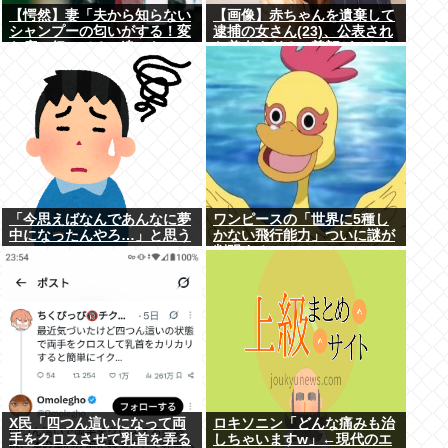
【愕然】妻「夫から知らない
【画像】赤ちゃんを遺棄して
シャンプーの匂いがする！変
逮捕の女さん(23)、公表され
な店に行ってるに違いな
た美人すぎるご尊顔がこちら
い！！！」探偵「調べたとこ
⇒www
ろ･･･」⇒結果ｗｗ
「今思えばなんであんなに夢
ワンピースの「世界に5種し
中になったんやろ…」と思う
かない飛行能力」ついに謎が
コンテンツ
判明するwww
X民「四つん這いになって両
ロキソニン「どんな痛みも治
手をクロスさせて乳首を弄る
しちゃいますw」←現代のエ