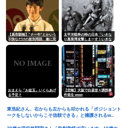
【高市朗報】"チー牛"とかいう
太平洋戦争の時の日本「いきな
不快なだけの差別用語、遂に完
り真珠湾攻撃しまーす！いきな
全に廃れて誰も使わなくなる！
りシンガポール侵略して捕虜虐
www
待しまーす！」
おまえら「お盆玉」いくらあげ
【悲報】大阪で白昼堂々誘拐事
る予定？
件発生 www
東浩紀さん、右からも左からも叩かれる「ポジショント
ークをしないからこそ信頼できる」と擁護されるw...