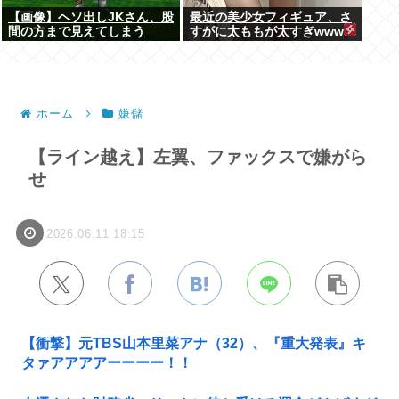
【画像】ヘソ出しJKさん、股
最近の美少女フィギュア、さ
間の方まで見えてしまう
すがに太ももが太すぎwww
www
ホーム
嫌儲
【ライン越え】左翼、ファックスで嫌がら
せ
2026.06.11 18:15
【衝撃】元TBS山本里菜アナ（32）、『重大発表』キ
タァアアアアーーーー！！