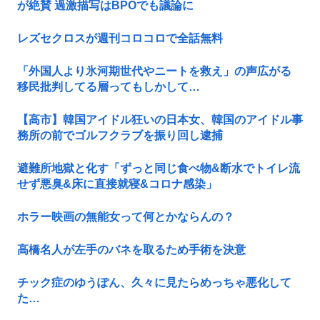
が絶賛 過激描写はBPOでも議論に
レズセクロスが週刊コロコロで全話無料
「外国人より氷河期世代やニートを救え」の声広がる
移民批判してる層ってもしかして…
【高市】韓国アイドル狂いの日本女、韓国のアイドル事
務所の前でゴルフクラブを振り回し逮捕
避難所地獄と化す「ずっと同じ食べ物&断水でトイレ流
せず悪臭&床に直接就寝&コロナ感染」
ホラー映画の無能女って何とかならんの？
高橋名人が左手のバネを取るため手術を決意
チック症のゆうぽん、久々に見たらめっちゃ悪化して
た…