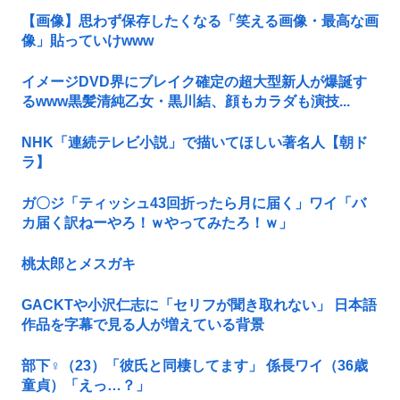
【画像】思わず保存したくなる「笑える画像・最高な画
像」貼っていけwww
イメージDVD界にブレイク確定の超大型新人が爆誕す
るwww黒髪清純乙女・黒川結、顔もカラダも演技...
NHK「連続テレビ小説」で描いてほしい著名人【朝ド
ラ】
ガ〇ジ「ティッシュ43回折ったら月に届く」ワイ「バ
カ届く訳ねーやろ！ｗやってみたろ！ｗ」
桃太郎とメスガキ
GACKTや小沢仁志に「セリフが聞き取れない」 日本語
作品を字幕で見る人が増えている背景
部下♀（23）「彼氏と同棲してます」 係長ワイ（36歳
童貞）「えっ…？」