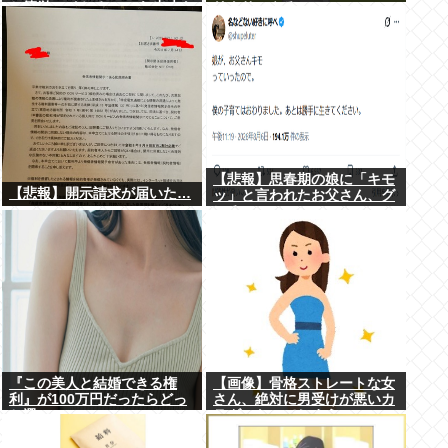
と簡単にイケる」 これ出来な
リクサーやろ…
いヤツはゲイ
【悲報】思春期の娘に「キモ
【悲報】開示請求が届いた…
ッ」と言われたお父さん、グ
レる
『この美人と結婚できる権
【画像】骨格ストレートな女
利』が100万円だったらどっ
さん、絶対に男受けが悪いカ
ち選ぶwww
ラダになってしまうｗｗｗ