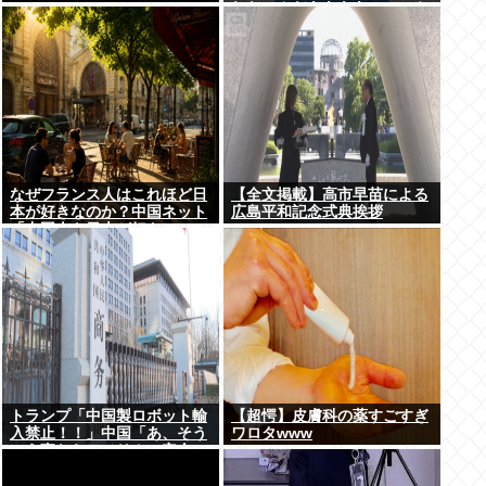
れないんだああああ」←いや
犯罪だからやん
なぜフランス人はこれほど日
【全文掲載】高市早苗による
本が好きなのか？中国ネット
広島平和記念式典挨拶
「中国人も日本が好き」
トランプ「中国製ロボット輸
【超愕】皮膚科の薬すごすぎ
入禁止！！」中国「あ、そう
ワロタwww
いう事ならアメリカの安全の
為にドローンの輸出も止める
ね？」