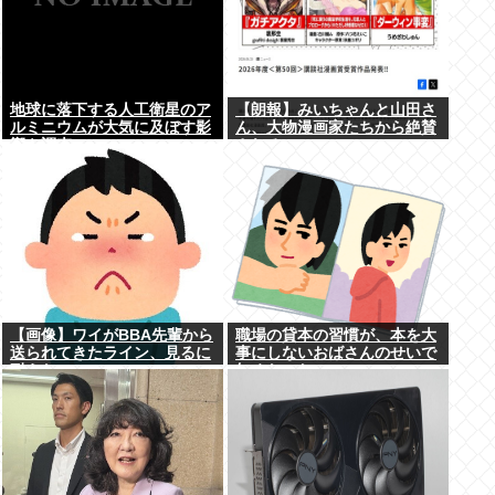
地球に落下する人工衛星のア
【朗報】みいちゃんと山田さ
ルミニウムが大気に及ぼす影
ん、大物漫画家たちから絶賛
響を調査
されるwww
【画像】ワイがBBA先輩から
職場の貸本の習慣が、本を大
送られてきたライン、見るに
事にしないおばさんのせいで
耐えない・・・
無くなった