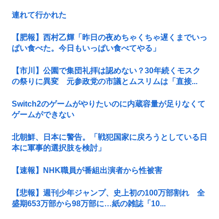
連れて行かれた
【肥報】西村乙輝「昨日の夜めちゃくちゃ遅くまでいっ
ぱい食べた。今日もいっぱい食べてやる」
【市川】公園で集団礼拝は認めない？30年続くモスク
の祭りに異変 元参政党の市議とムスリムは「直接...
Switch2のゲームがやりたいのに内蔵容量が足りなくて
ゲームができない
北朝鮮、日本に警告。「戦犯国家に戻ろうとしている日
本に軍事的選択肢を検討」
【速報】NHK職員が番組出演者から性被害
【悲報】週刊少年ジャンプ、史上初の100万部割れ 全
盛期653万部から98万部に…紙の雑誌「10...