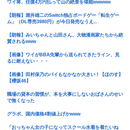
ワイ将、往復4万円払って山の絶景を堪能wwwww
【朗報】堀井雄二のSwitch独占ボードゲー「転生ゲー
ム」（DL専売3980円）が今日発売なうえ...
【朗報】みいちゃんと山田さん、大物漫画家たちから絶
賛されるwww
【画像】ワイがBBA先輩から送られてきたライン、見
るに耐えない・・・
【画像】田村保乃のパイもなかなか大きい！【ほのす】
【櫻坂46】
職場の貸本の習慣が、本を大事にしないおばさんのせい
で無くなった
グラボ、国内価格4割値上げかwww
「おっちゃん女の子になってスクール水着を着たいね