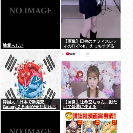
【画像】田舎のオフィスレデ
地震らしい
ィのTikTok、えっちすぎる
韓国人「日本で新発売
【画像】辻希空ちゃん、顔だ
Galaxy Z Foldが売り切れち
けで普通に使える
ゃった理由」