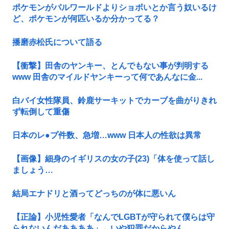
ポケモンがパルワールドよりショボいとか言う奴いるけ
ど、ポケモンが何匹いるか分かってる？
播磨赤松氏について語る
【衝撃】田舎のヤンキー、とんでもない事が判明する
www 田舎のマイルドヤンキーって何であんなに金...
白バイ女性隊員、鈴鹿サーキットでカーブを曲がりきれ
ず転倒して重傷
日本のレ●プ件数、急増…www 日本人の性欲は異常
【画像】細身のイギリスの女の子(23)「体を使って話し
ましょう…
結局エナドリと酒ってどっちのが体に悪いん
【正論】小児性愛者「なんでLGBTが守られて僕らは守
られないんだああああ」←いや犯罪だからやん