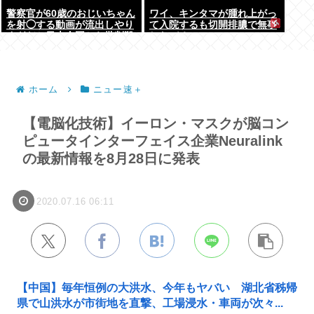
警察官が60歳のおじいちゃん
ワイ、キンタマが腫れ上がっ
を射◯する動画が流出しやり
て入院するも切開排膿で無事
すぎだと日本全国から批判殺
しなびる
到！！！
ホーム
ニュー速＋
【電脳化技術】イーロン・マスクが脳コン
ピュータインターフェイス企業Neuralink
の最新情報を8月28日に発表
2020.07.16 06:11
【中国】毎年恒例の大洪水、今年もヤバい 湖北省秭帰
県で山洪水が市街地を直撃、工場浸水・車両が次々...