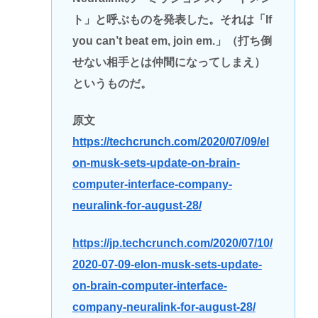
ト」と呼ぶものを発表した。それは「If
you can’t beat em, join em.」（打ち倒
せない相手とは仲間になってしまえ）
というものだ。
原文
https://techcrunch.com/2020/07/09/el
on-musk-sets-update-on-brain-
computer-interface-company-
neuralink-for-august-28/
https://jp.techcrunch.com/2020/07/10/
2020-07-09-elon-musk-sets-update-
on-brain-computer-interface-
company-neuralink-for-august-28/