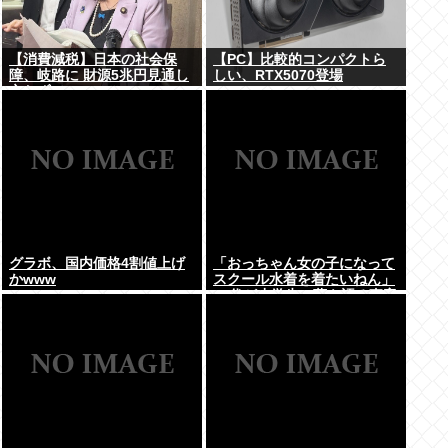
【消費減税】日本の社会保
【PC】比較的コンパクトら
障、岐路に 財源5兆円見通し
しい、RTX5070登場
立たず
グラボ、国内価格4割値上げ
「おっちゃん女の子になって
かwww
スクール水着を着たいねん」
60代が小学生に夢を語る事案
が発生