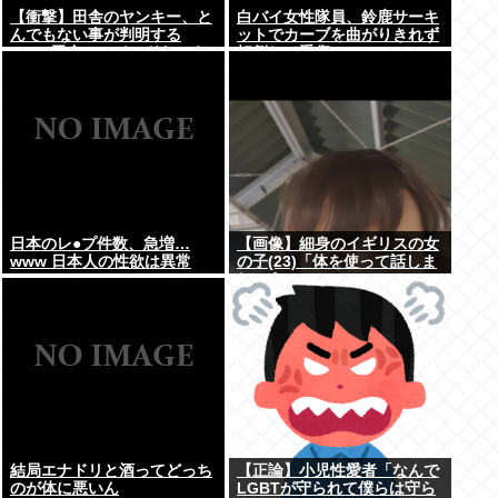
【衝撃】田舎のヤンキー、と
白バイ女性隊員、鈴鹿サーキ
んでもない事が判明する
ットでカーブを曲がりきれず
www 田舎のマイルドヤンキ
転倒して重傷
ーって何であんなに金ある
の？もしかして…
日本のレ●プ件数、急増…
【画像】細身のイギリスの女
www 日本人の性欲は異常
の子(23)「体を使って話しま
しょう…
結局エナドリと酒ってどっち
【正論】小児性愛者「なんで
のが体に悪いん
LGBTが守られて僕らは守ら