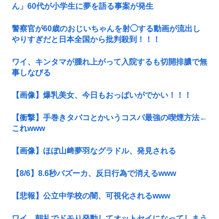
ん」60代が小学生に夢を語る事案が発生
警察官が60歳のおじいちゃんを射◯する動画が流出し
やりすぎだと日本全国から批判殺到！！！
ワイ、キンタマが腫れ上がって入院するも切開排膿で無
事しなびる
【画像】爆乳美女、今日もおっぱいがでかい！！！
【衝撃】手巻きタバコとかいうコスパ最強の喫煙方法←
これwww
【画像】ほぼ山﨑夢羽なグラドル、発見される
【8/6】8.6秒バズーカ、反日行為で消えるwww
【悲報】公立中学校の闇、可視化されるwww
ワイ、朝礼でドモり発動してオットセイになってしまう