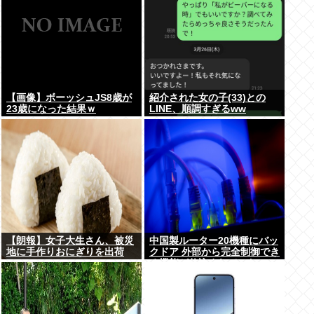
【画像】ボーッシュJS8歳が
紹介された女の子(33)との
23歳になった結果ｗ
LINE、順調すぎるww
【朗報】女子大生さん、被災
中国製ルーター20機種にバッ
地に手作りおにぎりを出荷
クドア 外部から完全制御でき
る機能が仕込まれていた