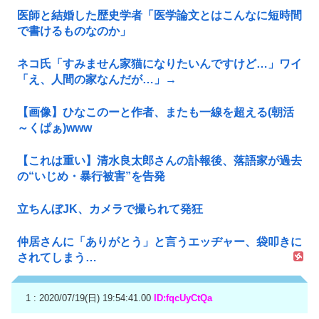
医師と結婚した歴史学者「医学論文とはこんなに短時間
で書けるものなのか」
ネコ氏「すみません家猫になりたいんですけど…」ワイ
「え、人間の家なんだが…」→
【画像】ひなこのーと作者、またも一線を超える(朝活
～くぱぁ)www
【これは重い】清水良太郎さんの訃報後、落語家が過去
の“いじめ・暴行被害”を告発
立ちんぼJK、カメラで撮られて発狂
仲居さんに「ありがとう」と言うエッヂャー、袋叩きに
されてしまう…
1 : 2020/07/19(日) 19:54:41.00
ID:fqcUyCtQa