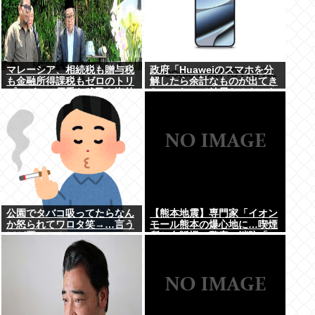
マレーシア、相続税も贈与税
政府「Huaweiのスマホを分
も金融所得課税もゼロのトリ
解したら余計なものが出てき
プルゼロで優秀な移民を海外
た」これって結局なんだった
から集めてしまう…
の？
公園でタバコ吸ってたらなん
【熊本地震】専門家「イオン
か怒られてワロタ笑→…言う
モール熊本の爆心地に…喫煙
ほど悪いか？
所と自販機」警察・消防「」
←これ・・・