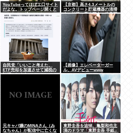
YouTubeってほぼエ口サイト
【京都】高さ4.3メートルの
だよな。トップページ開くと
コンクリート貯蔵機器の清掃
いつもチアダンスとかローア
中に転落し男性死亡、伏見区
ングルで撮影した街撮り動画
の工場
ばっか出てくるじゃん
自民党「いいこと考えた、
【画像】エレベーターガー
ETF売却を加速させて減税の
ル、AVデビューwww
財源にしよう」
元キャバ嬢のMINAさん（み
東野圭吾を追悼、亀梨和也主
なちゃん）が配信中に亡くな
演のドラマ「東野圭吾 手紙」