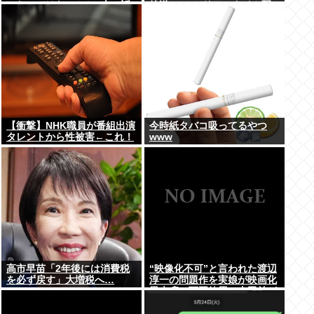
ったのではないかとX上で話
放送 TVerでリアルタイム配
題に（※動画あり）
信、見逃し配信も
【衝撃】NHK職員が番組出演
今時紙タバコ吸ってるやつ
タレントから性被害←これ！
www
高市早苗「2年後には消費税
“映像化不可”と言われた渡辺
を必ず戻す」大増税へ…
淳一の問題作を実娘が映画化
黒木瞳、西岡徳馬、吉田羊が
出演