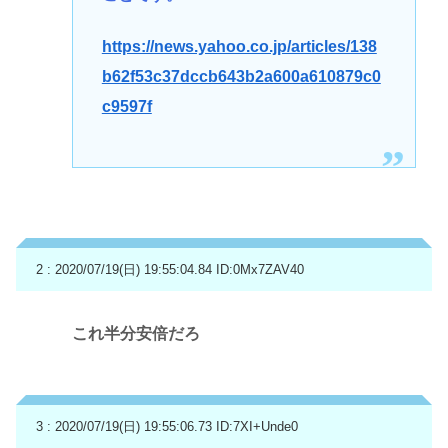
https://news.yahoo.co.jp/articles/138
b62f53c37dccb643b2a600a610879c0
c9597f
2 : 2020/07/19(日) 19:55:04.84
ID:0Mx7ZAV40
これ半分安倍だろ
3 : 2020/07/19(日) 19:55:06.73
ID:7XI+Unde0