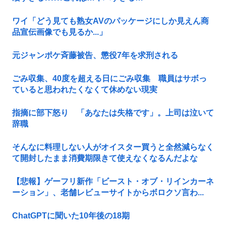
ワイ「どう見ても熟女AVのパッケージにしか見えん商
品宣伝画像でも見るか...」
元ジャンポケ斉藤被告、懲役7年を求刑される
ごみ収集、40度を超える日にごみ収集 職員はサボっ
ていると思われたくなくて休めない現実
指摘に部下怒り 「あなたは失格です」。上司は泣いて
辞職
そんなに料理しない人がオイスター買うと全然減らなく
て開封したまま消費期限きて使えなくなるんだよな
【悲報】ゲーフリ新作「ビースト・オブ・リインカーネ
ーション」、老舗レビューサイトからボロクソ言わ...
ChatGPTに聞いた10年後の18期