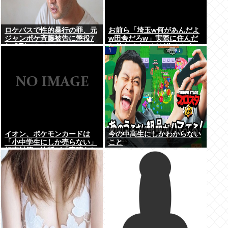
ロケバスで性的暴行の罪、元
お前ら「埼玉w何があんだよ
ジャンポケ斉藤被告に懲役7
w田舎だろw」実際に住んだ
年求刑⇒！
お前ら「クソほど住みやすい
困ることねえじゃん」
イオン、ポケモンカードは
今の中高生にしかわからない
「小中学生にしか売らない」
こと
転売対策の決断が「素晴らし
い」