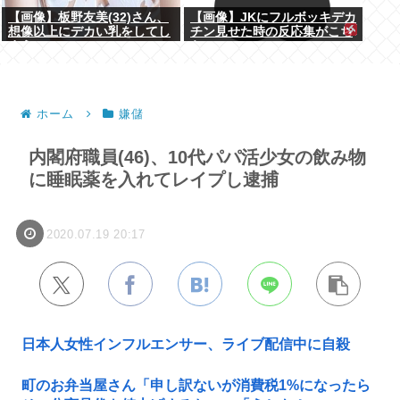
【画像】板野友美(32)さん、
【画像】JKにフルボッキデカ
想像以上にデカい乳をしてし
チン見せた時の反応集がこち
まうwww
らww
ホーム
嫌儲
内閣府職員(46)、10代パパ活少女の飲み物
に睡眠薬を入れてレイプし逮捕
2020.07.19 20:17
日本人女性インフルエンサー、ライブ配信中に自殺
町のお弁当屋さん「申し訳ないが消費税1%になったら