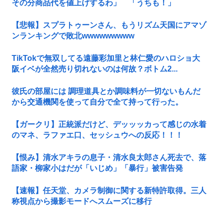
その分商品代を値上げするわ」 「うちも！」
【悲報】スプラトゥーンさん、もうリズム天国にアマゾ
ンランキングで敗北wwwwwwwww
TikTokで無双してる遠藤彩加里と林仁愛のハロショ大
阪イベが全然売り切れないのは何故？ボトム2...
彼氏の部屋には 調理道具とか調味料が一切ないもんだ
から交通機関を使って自分で全て持って行った。
【ガークリ】正統派だけど、デッッッカって感じの水着
のマネ、ラファエ口、セッシュウへの反応！！！
【恨み】清水アキラの息子・清水良太郎さん死去で、落
語家・柳家小はだが「いじめ」「暴行」被害告発
【速報】任天堂、カメラ制御に関する新特許取得。三人
称視点から撮影モードへスムーズに移行