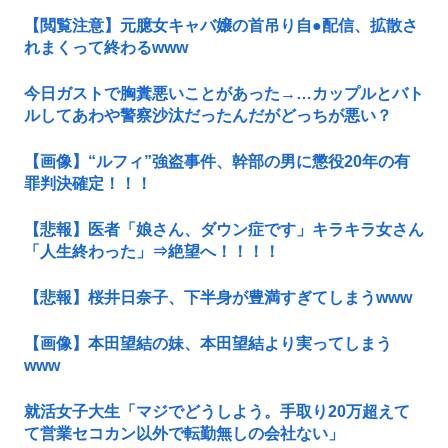
【閲覧注意】元臆女キャバ嬢の首吊り自●配信、拡散さ
れまくって終わるwww
今日ガストで胸糞悪いことがあった→…カップルとバト
ルしてあわや警察沙汰だったんだがどっちが悪い？
【画像】“ルフィ”強盗事件、幹部の男に懲役20年の有
罪判決確定！！！
【悲報】医者「娘さん、ダウン症です」キラキラ女さん
「人生終わった」⇒絶望へ！！！！
【悲報】桜井日奈子、下半身が豊満すぎてしまうwww
【画像】本田望結の妹、本田望結より実ってしまう
www
就活女子大生「マジでどうしよう。手取り20万超えて
て営業セコカン以外で転勤無しの会社ない」