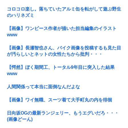
コロコロ楽し。落ちていたアルミ缶を転がして遊ぶ野生
のハリネズミ
【画像】ワンピース作者が描いた担当編集のイラスト
www
【画像】長瀬智也さん、バイク画像を投稿するも見た目
が汚らしいとネットの女性たちから批判・・・
【愕然】ぼく期間工、トータル9年目に突入した結果
www
人間関係って本当に面倒なんだよな
【画像】ワイ無職、スーツ着て大手町丸の内を徘徊
日向坂OGの最新ランジェリー、もうエグいだろ・・・
(画像どーん)