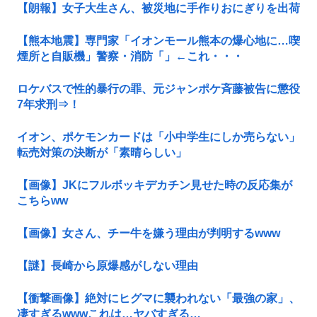
【朗報】女子大生さん、被災地に手作りおにぎりを出荷
【熊本地震】専門家「イオンモール熊本の爆心地に…喫
煙所と自販機」警察・消防「」←これ・・・
ロケバスで性的暴行の罪、元ジャンポケ斉藤被告に懲役
7年求刑⇒！
イオン、ポケモンカードは「小中学生にしか売らない」
転売対策の決断が「素晴らしい」
【画像】JKにフルボッキデカチン見せた時の反応集が
こちらww
【画像】女さん、チー牛を嫌う理由が判明するwww
【謎】長崎から原爆感がしない理由
【衝撃画像】絶対にヒグマに襲われない「最強の家」、
凄すぎるwwwこれは…ヤバすぎる…