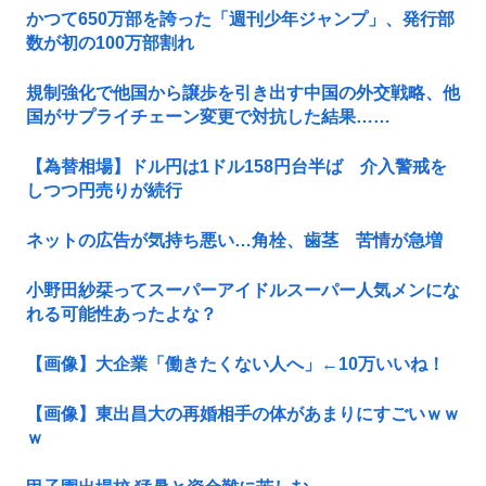
かつて650万部を誇った「週刊少年ジャンプ」、発行部
数が初の100万部割れ
規制強化で他国から譲歩を引き出す中国の外交戦略、他
国がサプライチェーン変更で対抗した結果……
【為替相場】ドル円は1ドル158円台半ば 介入警戒を
しつつ円売りが続行
ネットの広告が気持ち悪い…角栓、歯茎 苦情が急増
小野田紗栞ってスーパーアイドルスーパー人気メンにな
れる可能性あったよな？
【画像】大企業「働きたくない人へ」←10万いいね！
【画像】東出昌大の再婚相手の体があまりにすごいｗｗ
ｗ