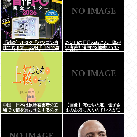
【討論】オタク「パソコン自
みい山の亜月ねねさん、障が
作できます」DQN「自分で車
い者差別漫画で2億稼いでい
やバイクいじれます」
た模様www
中国「日本は原爆被害者の立
【画像】俺たちの姫、佳子さ
場で同情を買おうとするのを
まのお気に入りのドレスがこ
止めろ」
ちらです←コレは可愛過ぎる
w w w w w w w w