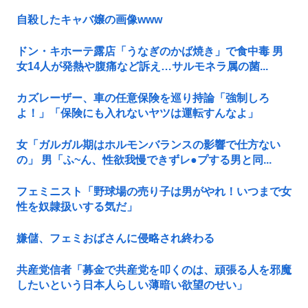
自殺したキャバ嬢の画像www
ドン・キホーテ露店「うなぎのかば焼き」で食中毒 男
女14人が発熱や腹痛など訴え…サルモネラ属の菌...
カズレーザー、車の任意保険を巡り持論「強制しろ
よ！」「保険にも入れないヤツは運転すんなよ」
女「ガルガル期はホルモンバランスの影響で仕方ない
の」 男「ふ~ん、性欲我慢できずレ●プする男と同...
フェミニスト「野球場の売り子は男がやれ！いつまで女
性を奴隷扱いする気だ」
嫌儲、フェミおばさんに侵略され終わる
共産党信者「募金で共産党を叩くのは、頑張る人を邪魔
したいという日本人らしい薄暗い欲望のせい」