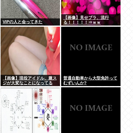
【画像】見せブラ、流行
VIPの人と会ってきた
る！！！！！⇒ｗｗ
【画像】現役アイドル、腋ス
普通自動車から大型免許って
ジが大変なことになってる
むずいんか?
www