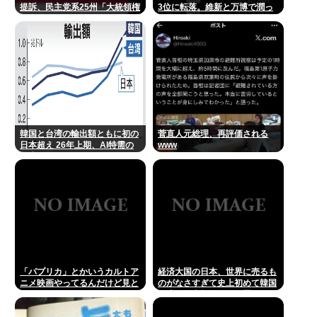
提訴、民主党系25州「大統領権
3位に転落。維新と万博で潤っ
限逸脱」
てるはずじゃ…
韓国と台湾の輸出額ともに初の
菅直人元総理、再評価される
日本超え 26年上期、AI特需の
www
恩恵で差
「パプリカ」とかいうカルトア
経済大国の日本、世界に売るも
ニメ映画やってるんだけど見と
のがなさすぎて史上初めて韓国
くべき？
台湾に輸出額抜かされ置いてけ
ぼりwww