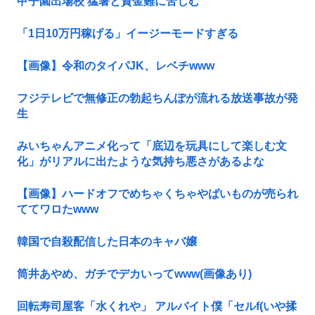
甲子園出場校 猛暑と資金難に苦しむ
「1日10万円稼げる」イージーモードすぎる
【画像】令和のタイパJK、レベチwww
フジテレビで無修正の勃起ちんぽが流れる放送事故が発
生
みいちゃんアニメ化って「底辺を玩具にして楽しむ文
化」がリアルに出たような気持ち悪さがあるよな
【画像】ハードオフでめちゃくちゃやばいものが売られ
ててワロたwww
韓国で自殺配信した日本のキャバ嬢
筒井あやめ、ガチでデカいってwww(画像あり)
回転寿司屋客「水くれや」 アルバイト僕「セルf(いや揉