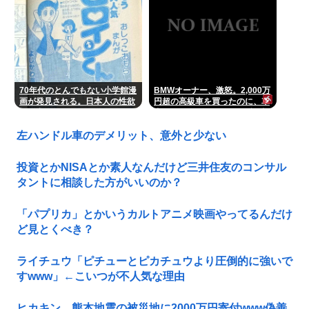
70年代のとんでもない小学館漫
BMWオーナー、激怒。2,000万
画が発見される。日本人の性欲
円超の高級車を買ったのに、車
は異常
内でスパイダーマンCMの視聴
を強制されてしまう。
左ハンドル車のデメリット、意外と少ない
投資とかNISAとか素人なんだけど三井住友のコンサル
タントに相談した方がいいのか？
「パプリカ」とかいうカルトアニメ映画やってるんだけ
ど見とくべき？
ライチュウ「ピチューとピカチュウより圧倒的に強いで
すwww」←こいつが不人気な理由
ヒカキン、熊本地震の被災地に2000万円寄付www偽善