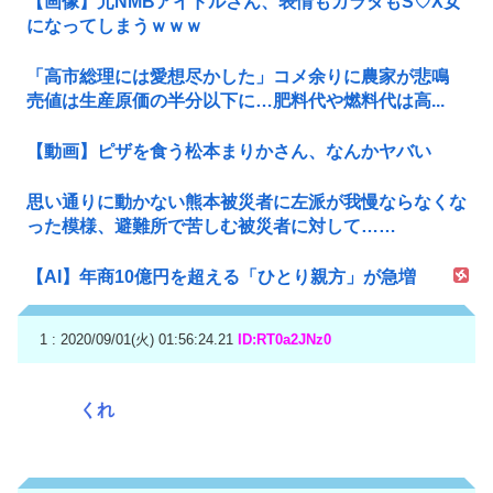
【画像】元NMBアイドルさん、表情もカラダもS♡X女
になってしまうｗｗｗ
「高市総理には愛想尽かした」コメ余りに農家が悲鳴
売値は生産原価の半分以下に…肥料代や燃料代は高...
【動画】ピザを食う松本まりかさん、なんかヤバい
思い通りに動かない熊本被災者に左派が我慢ならなくな
った模様、避難所で苦しむ被災者に対して……
【AI】年商10億円を超える「ひとり親方」が急増
1 : 2020/09/01(火) 01:56:24.21
ID:RT0a2JNz0
くれ