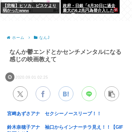
【悲報】ヒソカ、ビスケより
政府・日銀「4月30日に過去
弱かったwww
最大の6.2兆円為替介入した
よ！褒めてよ！」
ホーム
なんJ
なんか鬱エンドとかセンチメンタルになる
感じの映画教えて
2020.09.01 02:25
宮﨑あずさアナ セクシーノースリーブ！！
鈴木奈穂子アナ 袖口からインナーチラ見え！！【GIF