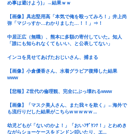
め事は避けよう)」→結果ｗｗ
【画像】具志堅用高「本気で俺を殴ってみろ！」井上尚
弥「マジっすか…わかりました…！！」⇒！
中居正広（無職）、熊本に多額の寄付していた。知人
「誰にも知られなくてもいい、と公表してない」
インコを見せてあげたおじいさん、捕まる
【画像】小倉優香さん、水着グラビア復帰した結果
www
【悲報】Z世代の倫理観、完全にぶっ壊れるwww
【画像】「マスク美人さん、また我々を欺く」←海外で
も流行りだした結果がこちらw w w w w ...
幼児どもが「ないのかよ！」「おいﾌｻﾞｹﾝﾅ！」とわめき
ながらショーケースをドンドン叩いたり、エ...