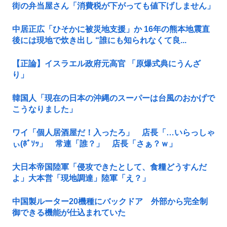
街の弁当屋さん「消費税が下がっても値下げしません」
中居正広「ひそかに被災地支援」か 16年の熊本地震直
後には現地で炊き出し “誰にも知られなくて良...
【正論】イスラエル政府元高官 「原爆式典にうんざ
り」
韓国人「現在の日本の沖縄のスーパーは台風のおかげで
こうなりました」
ワイ「個人居酒屋だ！入ったろ」 店長「…いらっしゃ
ぃ(ﾎﾞｿｯ」 常連「誰？」 店長「さぁ？ｗ」
大日本帝国陸軍「侵攻できたとして、食糧どうすんだ
よ」大本営「現地調達」陸軍「え？」
中国製ルーター20機種にバックドア 外部から完全制
御できる機能が仕込まれていた