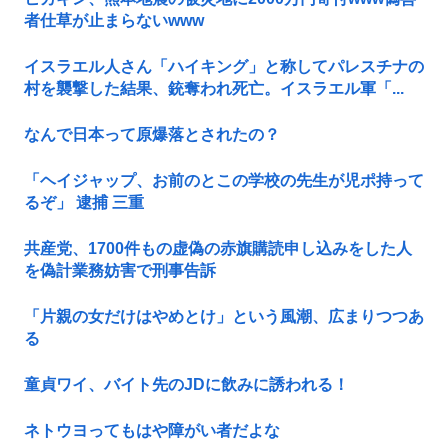
者仕草が止まらないwww
イスラエル人さん「ハイキング」と称してパレスチナの
村を襲撃した結果、銃奪われ死亡。イスラエル軍「...
なんで日本って原爆落とされたの？
「ヘイジャップ、お前のとこの学校の先生が児ポ持って
るぞ」 逮捕 三重
共産党、1700件もの虚偽の赤旗購読申し込みをした人
を偽計業務妨害で刑事告訴
「片親の女だけはやめとけ」という風潮、広まりつつあ
る
童貞ワイ、バイト先のJDに飲みに誘われる！
ネトウヨってもはや障がい者だよな