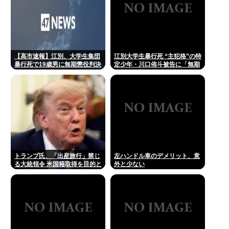
【高市速報】江別、大学生集団
江別大学生暴行死 “主犯格”の特
暴行死で19歳男に無期懲役判決
定少年・川口侑斗被告に「無期
懲役」の判決 当時17歳少年に
「懲役30年」の判決
トランプ氏、「出産旅行」禁じ
左ハンドル車のデメリット、意
る大統領令 米国籍取得を目的と
外と少ない
した中国人らの渡米を問題視