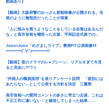
動画あり】
【動画】大阪府警のおっさん射殺映像が公開される。当
然のように無抵抗だったことが発覚
「人に恨みを買うようなことをしている自覚はあるんだ
な」と高市首相を嘲笑った左派、平和記念式典での...
Juice=Juice「めざましライブ」豊洲PIT公演画像ｷﾀ
━━━━(ﾟ∀ﾟ)━━━━!!
【動画】昔のドラマのレ●プシーン、リアルすぎて今見
ると完全にアウト
“外国人の職員採用”を巡りアンケート設問 「差別には
あたらない」として公表する方針を決定 三重県
高市首相への賛同コメントの多さに苛立つ左派、これは
不正工作に違いない！と確信してしまった結果……