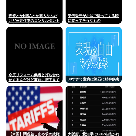
投資とかNISAとか素人なんだ
安倍晋三がお盆で帰ってくる時
けど三井住友のコンサルタント
に乗ってそうなもの
に相談した方がいいのか？
今度リフォーム業者と打ち合わ
30すぎて童貞は流石に精神疾患
せするんだけど事前に床下見て
おきたいって言われたんだけど
そういうものなの？
【米国】関税差し止め求め政権
大阪府、愛知県にGDPを抜かれ