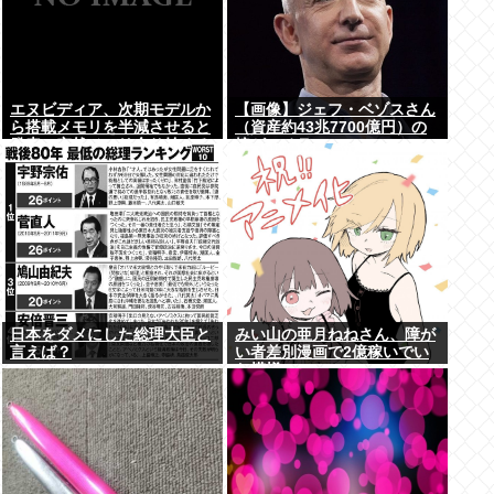
エヌビディア、次期モデルか
【画像】ジェフ・ベゾスさん
ら搭載メモリを半減させると
（資産約43兆7700億円）の
発表。突然メモリ余り始める
嫁がコチラwww
www
日本をダメにした総理大臣と
みい山の亜月ねねさん、障が
言えば？
い者差別漫画で2億稼いでい
た模様www