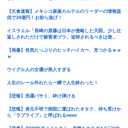
【乞食速報】メキシコ麻薬カルテルのリーダーの情報提
供で39億円！お前ら急げ！
イスラエル「長崎の原爆は日本が侵略した天罰。少し仕
返しされただけで被害者ヅラ。追悼されるべきは侵...
【画像】色気たっぷりのヒッチハイカー、見つかるｗｗ
ｗ
ウイグル人の女優が美人すぎる
人生のレール外れたら一瞬で人生終わった！
【悲報】洗濯バサミ、砕け弾ける
【悲報】身元不明で病院に運ばれたオタク、待ち受けか
ら「ラブライブ」と呼ばれるwww