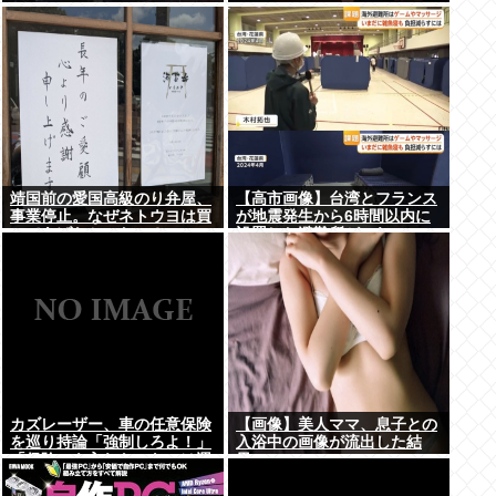
靖国前の愛国高級のり弁屋、
【高市画像】台湾とフランス
事業停止。なぜネトウヨは買
が地震発生から6時間以内に
ってあげなかったの？
設置した避難所がこれwww
カズレーザー、車の任意保険
【画像】美人ママ、息子との
を巡り持論「強制しろよ！」
入浴中の画像が流出した結
「保険にも入れないヤツは運
果・・・
転すんなよ」