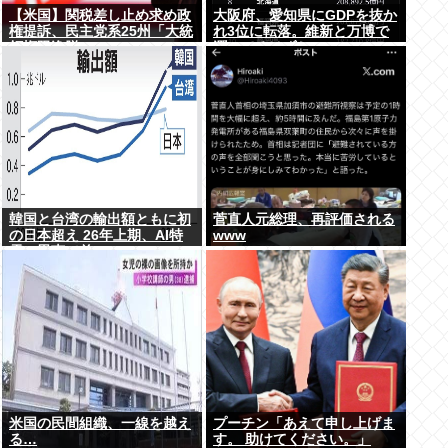
【米国】関税差し止め求め政
大阪府、愛知県にGDPを抜か
権提訴、民主党系25州「大統
れ3位に転落。維新と万博で
領権限逸脱」
潤ってるはずじゃ…
韓国と台湾の輸出額ともに初
菅直人元総理、再評価される
の日本超え 26年上期、AI特
www
需の恩恵で差
米国の民間組織、一線を越え
プーチン「あえて申し上げま
る…
す。 助けてください。」