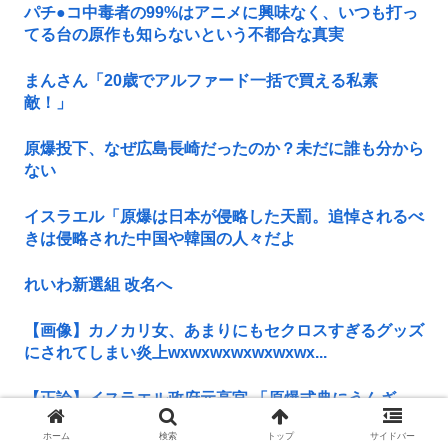
パチ●コ中毒者の99%はアニメに興味なく、いつも打っ
てる台の原作も知らないという不都合な真実
まんさん「20歳でアルファード一括で買える私素
敵！」
原爆投下、なぜ広島長崎だったのか？未だに誰も分から
ない
イスラエル「原爆は日本が侵略した天罰。追悼されるべ
きは侵略された中国や韓国の人々だよ
れいわ新選組 改名へ
【画像】カノカリ女、あまりにもセクロスすぎるグッズ
にされてしまい炎上wxwxwxwxwxwxwx...
【正論】イスラエル政府元高官 「原爆式典にうんざ
り」
ホーム
検索
トップ
サイドバー