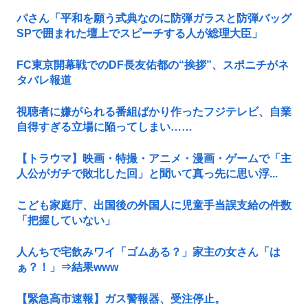
パさん「平和を願う式典なのに防弾ガラスと防弾バッグ
SPで囲まれた壇上でスピーチする人が総理大臣」
FC東京開幕戦でのDF長友佑都の“挨拶”、スポニチがネ
タバレ報道
視聴者に嫌がられる番組ばかり作ったフジテレビ、自業
自得すぎる立場に陥ってしまい……
【トラウマ】映画・特撮・アニメ・漫画・ゲームで「主
人公がガチで敗北した回」と聞いて真っ先に思い浮...
こども家庭庁、出国後の外国人に児童手当誤支給の件数
「把握していない」
人んちで宅飲みワイ「ゴムある？」家主の女さん「は
ぁ？！」⇒結果www
【緊急高市速報】ガス警報器、受注停止。