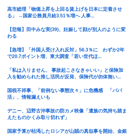
高市総理「物価上昇を上回る賃上げを日本に定着させ
る」 →国家公務員月給3.51％増へ 人事...
【悲報】田中みな実(39)、妊娠して顔が別人のように変
わる
【急増】「外国人受け入れ反対」56.3％に わずか2年
で20.7ポイント増、東大調査「若い世代ほ...
「私は入りません、 事故起こさなきゃいい」と保険加
入を勧められた推し活民が反発、保険代が勿体無い...
国税不祥事、「前例ない事態次々」に危機感 「パパ
活」、情報漏えいも
デニー、辺野古沖事故の防カメ映像「遺族の気持ち踏ま
えたものかくみ取り切れず」
国家予算が枯渇したロシアが山賊の真似事を開始、金銀