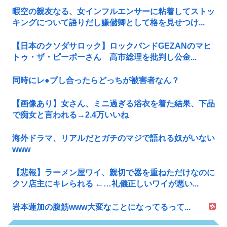
暇空の親友なる、女インフルエンサーに粘着してストッ
キングについて語りだし嫌儲卿として格を見せつけ...
【日本のクソダサロック】ロックバンドGEZANのマヒ
トゥ・ザ・ピーポーさん 高市総理を批判し公金...
同時にレ●プし合ったらどっちが被害者なん？
【画像あり】女さん、ミニ過ぎる浴衣を着た結果、下品
で痴女と言われる→2.4万いいね
海外ドラマ、リアルだとガチのマジで語れる奴がいない
www
【悲報】ラーメン屋ワイ、親切で器を重ねただけなのに
クソ店主にキレられる ←…礼儀正しいワイが悪い...
岩本蓮加の腹筋www大変なことになってるって...