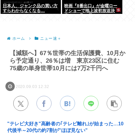
日本人、ジャンク品の買い方
映画『8番出口』が金曜ロー
すらわからなくなる…
ドショーで地上波初放送決
定！！8月28日！！
ホーム
ニュー速＋
【減額へ】67％世帯の生活保護費、10月か
ら予定通り、26％は増 東京23区に住む
75歳の単身世帯10月には7万2千円へ
2020.09.03 12:32
"テレビ大好き"高齢者の｢テレビ離れ｣が始まった…10
代後半～20代の約7割が"ほぼ見ない"