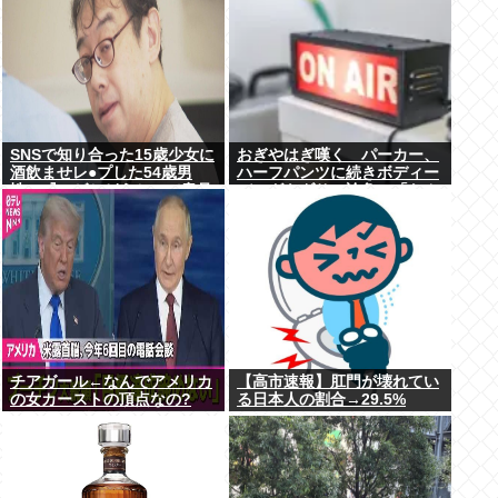
SNSで知り合った15歳少女に
おぎやはぎ嘆く パーカー、
酒飲ませレ●プした54歳男
ハーフパンツに続きボディー
性、『ハゲかどうか』で意見
バッグもダサい論争に「なん
が真っ二つに分かれる
でおじさんだけ言われる
の？」
チアガール←なんでアメリカ
【高市速報】肛門が壊れてい
の女カーストの頂点なの?
る日本人の割合→29.5%