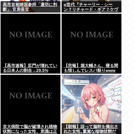
高市首相靖国参拝「適切に判
α世代『チャーリー・シー
断」 官房長官
ン？リチャード・ギア？ケヴ
ィン・コスナー？誰ですかそ
れ？？』何故なのか
【高市速報】肛門が壊れてい
【悲報】堀大輔さん、寝る間
る日本人の割合→29.5%
も惜しんでレスバ祭りwww
京大病院で脳が破壊され植物
【朗報】誤って脳幹を摘出さ
状態になった女性、意識は正
れた女性､重篤な植物状態だ