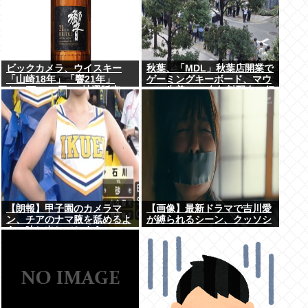
ビックカメラ、ウイスキー
秋葉、「MDL」秋葉店開業で
「山崎18年」「響21年」
ゲーミングキーボード、マウ
を”6万7100円”で抽選販売
ス、先着1000名無料配布で行
列。まだいけるぞ急げ!!
【朗報】甲子園のカメラマ
【画像】最新ドラマで吉川愛
ン、チアのナマ腋を舐めるよ
が縛られるシーン、クッソシ
うに映し出してしまう
コいwww