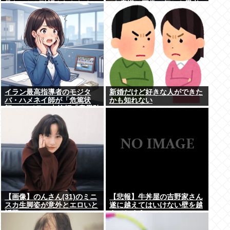
常なことが確認されおわる
が､意識は正常で何かを思考
していると判明
イラン最高指導者のモジタ
新婚だけど好きな人ができた
バ・ハメネイ師が「危篤状
かも知れない
態」？ イラン大統領「意思疎
通はかなり難しい」
【画像】のんさん(31)のミニ
【悲報】牛丼屋の吉野家さん
スカ生脚姿が意外とエロいと
遂に越えてはいけない壁を越
話題
えてしまう…