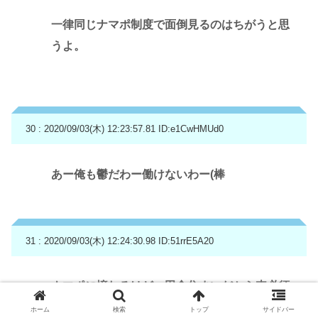
一律同じナマポ制度で面倒見るのはちがうと思
うよ。
30 : 2020/09/03(木) 12:23:57.81
ID:e1CwHMUd0
あー俺も鬱だわー働けないわー(棒
31 : 2020/09/03(木) 12:24:30.98
ID:51rrE5A20
ナマポに憧れるけど、田舎住まいだから車必須
なのよね。ナマポ受給すると車持てないらしい
ホーム
検索
トップ
サイドバー