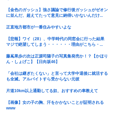
【金色のガッシュ】強さ議論で修行後ガッシュがゼオン
に並んだ、超えてたって意見に納得いかないんだけ...
正直地方都市が一番住みやすいよな
【悲報】ワイ（28）、中学時代の同窓会に行った結果
マジで絶望してしまう・・・・・・理由がこちら・...
藤嶌果歩の次は正源司陽子の写真集発売か！？【かほり
ん・しょげこ】【日向坂46】
「会社は継ぎたくない」と言って大学中退後に就活する
も全滅。アルバイトすら受からない元彼
片道10km以上通勤してる奴、おすすめの車教えて
【画像】女の子の胸、汗をかかないことが証明される
www