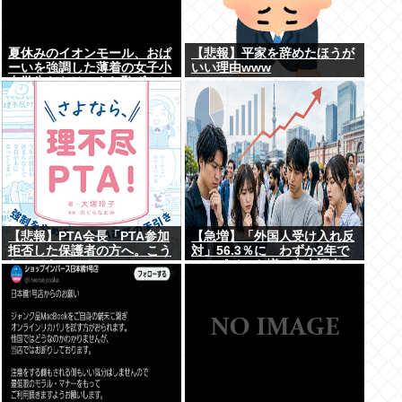
夏休みのイオンモール、おぱ
【悲報】平家を辞めたほうが
ーいを強調した薄着の女子小
いい理由www
中学生だらけ。あれ恥ずかし
くないの？
【悲報】PTA会長「PTA参加
【急増】「外国人受け入れ反
拒否した保護者の方へ。こう
対」56.3％に わずか2年で
なってもいい？」
20.7ポイント増、東大調査
「若い世代ほど増加」