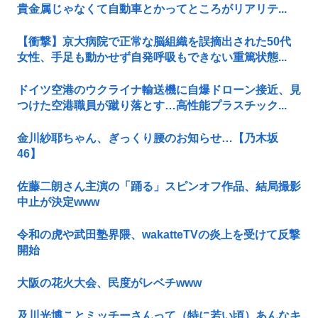
貴金属じゃなくて自動車とかってところがリアリテ...
【衝撃】京大病院で正常な脳組織を誤摘出された50代
女性、手足も動かせず自発呼吸もできない重篤状態...
ドイツ空港のウクライナ輸送機に自爆ドローン接近、見
つけた空港職員が蹴り落とす…高性能プラスチック...
金川紗耶ちゃん、ぎっくり腰のお知らせ…【乃木坂
46】
佐藤二朗さん主演の「踊る」スピンオフ作品、結局撮影
中止が決定www
令和の虎や武田塾界隈、wakatteTVの炎上を受けて反撃
開始
大阪の花火大会、民度がレベチwww
及川光博ことミッチーさんって（特に若い頃）あんなキ