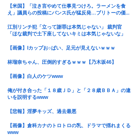
【米国】「泣き言やめて仕事見つけろ。ラーメンを食
え」議員らの投稿にバンス氏が猛反発…ブリトーの価...
江別リンチ犯「立って謝罪は本気じゃない」 裁判官
「ほな裁判で土下座してないキミは本気じゃないな」
【画像】Iカップお○ぱい、足元が見えないｗｗｗ
林瑠奈ちゃん、圧倒的すぎるｗｗｗ【乃木坂46】
【画像】白人のケツwww
俺が付き合った「１８歳ＪＤ」と「２８歳ＢＢＡ」の違
いを説明するwww
【悲報】淫夢キッズ、過去最悪
【画像】倉科カナのトロトロの乳、ドラマで揺れまくる
www