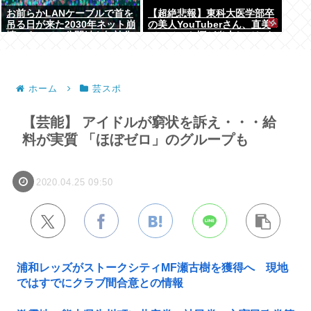
お前らかLANケーブルで首を
【超絶悲報】東科大医学部卒
吊る日が来た2030年ネット崩
の美人YouTuberさん、直美
壊。すべての公開鍵を無効化
でコメント欄が炎上してしま
するQデイ。野良AI
う…
ホーム
芸スポ
【芸能】 アイドルが窮状を訴え・・・給
料が実質 「ほぼゼロ」のグループも
2020.04.25 09:50
浦和レッズがストークシティMF瀬古樹を獲得へ 現地
ではすでにクラブ間合意との情報