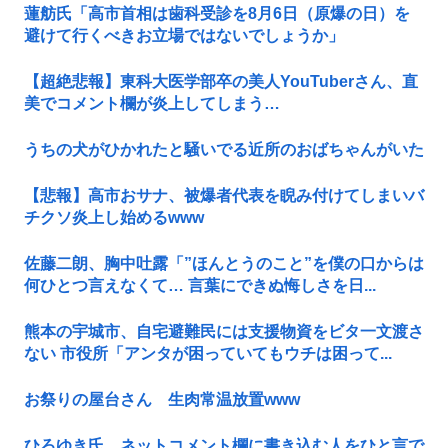
蓮舫氏「高市首相は歯科受診を8月6日（原爆の日）を
避けて行くべきお立場ではないでしょうか」
【超絶悲報】東科大医学部卒の美人YouTuberさん、直
美でコメント欄が炎上してしまう…
うちの犬がひかれたと騒いでる近所のおばちゃんがいた
【悲報】高市おサナ、被爆者代表を睨み付けてしまいバ
チクソ炎上し始めるwww
佐藤二朗、胸中吐露「”ほんとうのこと”を僕の口からは
何ひとつ言えなくて… 言葉にできぬ悔しさを日...
熊本の宇城市、自宅避難民には支援物資をビタ一文渡さ
ない 市役所「アンタが困っていてもウチは困って...
お祭りの屋台さん 生肉常温放置www
ひろゆき氏、ネットコメント欄に書き込む人をひと言で