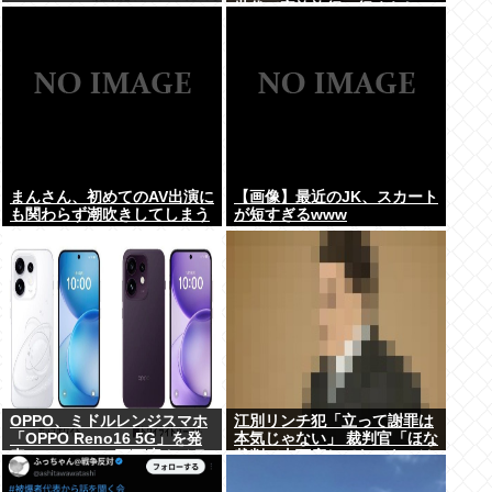
世代で家族旅行に行くらしい
から俺も一緒に連れていって
もらってもいいよね？
まんさん、初めてのAV出演に
【画像】最近のJK、スカート
も関わらず潮吹きしてしまう
が短すぎるwww
www
OPPO、ミドルレンジスマホ
江別リンチ犯「立って謝罪は
「OPPO Reno16 5G」を発
本気じゃない」 裁判官「ほな
表。4つの5000万画素カメラ
裁判で土下座してないキミは
を搭載し、片手でも操作しや
本気じゃないな」
すい小型モデルに