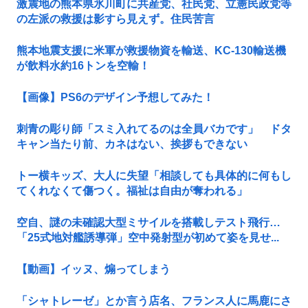
激震地の熊本県氷川町に共産党、社民党、立憲民政党等
の左派の救援は影すら見えず。住民苦言
熊本地震支援に米軍が救援物資を輸送、KC-130輸送機
が飲料水約16トンを空輸！
【画像】PS6のデザイン予想してみた！
刺青の彫り師「スミ入れてるのは全員バカです」 ドタ
キャン当たり前、カネはない、挨拶もできない
トー横キッズ、大人に失望「相談しても具体的に何もし
てくれなくて傷つく。福祉は自由が奪われる」
空自、謎の未確認大型ミサイルを搭載しテスト飛行…
「25式地対艦誘導弾」空中発射型が初めて姿を見せ...
【動画】イッヌ、煽ってしまう
「シャトレーゼ」とか言う店名、フランス人に馬鹿にさ