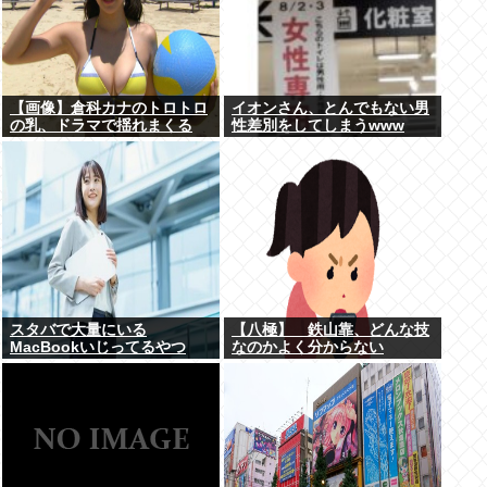
【画像】倉科カナのトロトロ
イオンさん、とんでもない男
の乳、ドラマで揺れまくる
性差別をしてしまうwww
www
スタバで大量にいる
【八極】 鉄山靠、どんな技
MacBookいじってるやつ
なのかよく分からない
www