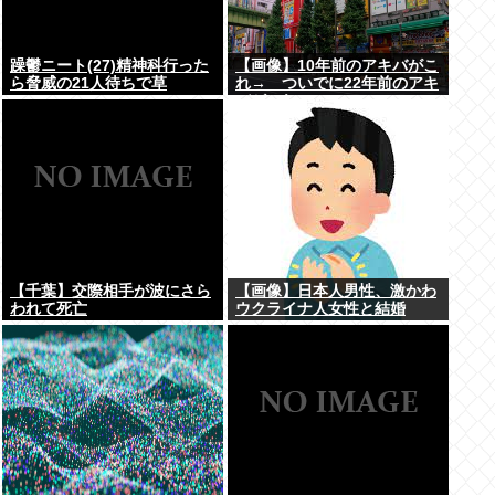
躁鬱ニート(27)精神科行った
【画像】10年前のアキバがこ
ら脅威の21人待ちで草
れ→ ついでに22年前のアキ
バがこれwww
【千葉】交際相手が波にさら
【画像】日本人男性、激かわ
われて死亡
ウクライナ人女性と結婚
www