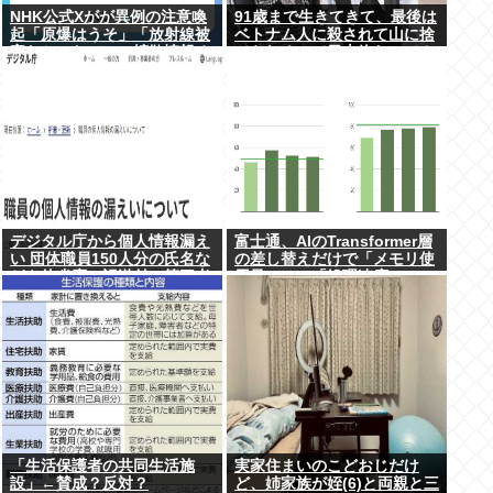
NHK公式Xがが異例の注意喚
91歳まで生きてきて、最後は
起「原爆はうそ」「放射線被
ベトナム人に殺されて山に捨
害なかった」SNS拡散情報め
てられるって日本終わってん
ぐり「荒唐無稽」
だろ高市てめえ
デジタル庁から個人情報漏え
富士通、AIのTransformer層
い 団体職員150人分の氏名な
の差し替えだけで「メモリ使
どを他省庁へ誤送付、第三者
用量1/10」「処理速度475
に転送なし
倍」になる魔改造を発表
「生活保護者の共同生活施
実家住まいのこどおじだけ
設」←賛成？反対？
ど、姉家族が姪(6)と両親と三