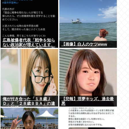
広島被爆者代表「戦争を知ら
【画像】白人のケツwww
ない政治家が増えています、
ぜひ原爆資料館に見学へ」高
市早苗「はぁ…(ため息)」ジ
ロッ
俺が付き合った「１８歳Ｊ
【悲報】淫夢キッズ、過去最
Ｄ」と「２８歳ＢＢＡ」の違
悪
いを説明するwww